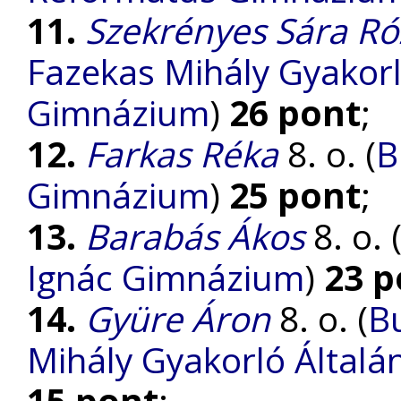
11.
Szekrényes Sára Ró
Fazekas Mihály Gyakorl
Gimnázium
)
26 pont
;
12.
Farkas Réka
8. o. (
B
Gimnázium
)
25 pont
;
13.
Barabás Ákos
8. o. 
Ignác Gimnázium
)
23 p
14.
Gyüre Áron
8. o. (
B
Mihály Gyakorló Általá
15 pont
;