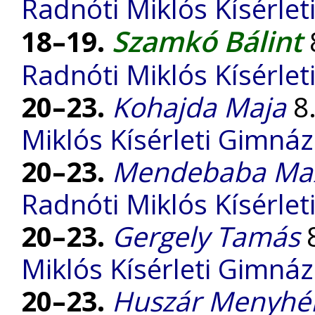
Radnóti Miklós Kísérle
Szamkó Bálint
18–19.
8
Radnóti Miklós Kísérle
20–23.
Kohajda Maja
8.
Miklós Kísérleti Gimná
20–23.
Mendebaba Ma
Radnóti Miklós Kísérle
20–23.
Gergely Tamás
8
Miklós Kísérleti Gimná
20–23.
Huszár Menyhé