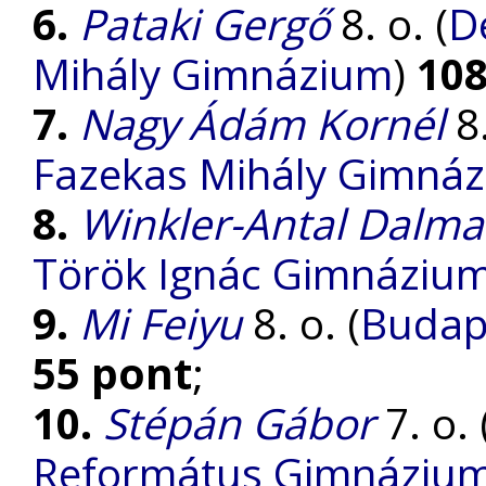
6.
Pataki Gergő
8. o. (
D
Mihály Gimnázium
)
108
7.
Nagy Ádám Kornél
8
Fazekas Mihály Gimná
8.
Winkler-Antal Dalma
Török Ignác Gimnáziu
9.
Mi Feiyu
8. o. (
Budap
55 pont
;
10.
Stépán Gábor
7. o. 
Református Gimnáziu