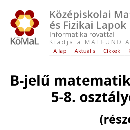
Középiskolai Ma
és Fizikai Lapok
Informatika rovattal
Kiadja a MATFUND A
A lap
Aktuális
Cikkek
B-jelű matematik
5-8. osztál
(rés