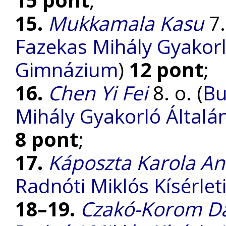
15.
Mukkamala Kasu
7.
Fazekas Mihály Gyakorl
Gimnázium
)
12 pont
;
16.
Chen Yi Fei
8. o. (
Bu
Mihály Gyakorló Általá
8 pont
;
17.
Káposzta Karola A
Radnóti Miklós Kísérle
18–19.
Czakó-Korom D