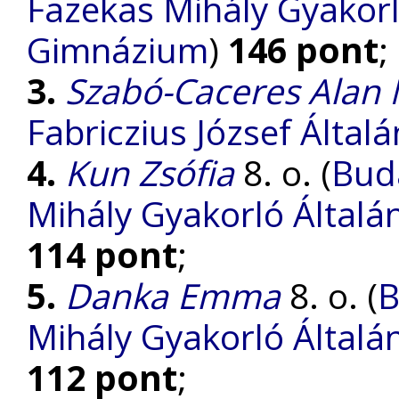
Fazekas Mihály Gyakorl
Gimnázium
)
146 pont
;
3.
Szabó-Caceres Alan 
Fabriczius József Általá
4.
Kun Zsófia
8. o. (
Bud
Mihály Gyakorló Általá
114 pont
;
5.
Danka Emma
8. o. (
B
Mihály Gyakorló Általá
112 pont
;