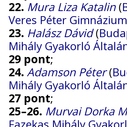
22.
Mura Liza Katalin
(
Veres Péter Gimnáziu
23.
Halász Dávid
(
Budap
Mihály Gyakorló Általá
29 pont
;
24.
Adamson Péter
(
Bu
Mihály Gyakorló Általá
27 pont
;
25–26.
Murvai Dorka M
Fazekas Mihály Gyakorl