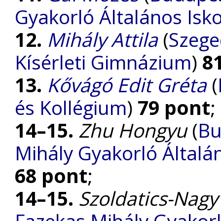
Gyakorló Általános Isk
12.
Mihály Attila
(
Szege
Kísérleti Gimnázium
)
8
13.
Kővágó Edit Gréta
(
és Kollégium
)
79 pont
;
14–15.
Zhu Hongyu
(
Bu
Mihály Gyakorló Általá
68 pont
;
14–15.
Szoldatics-Nagy
Fazekas Mihály Gyakorl