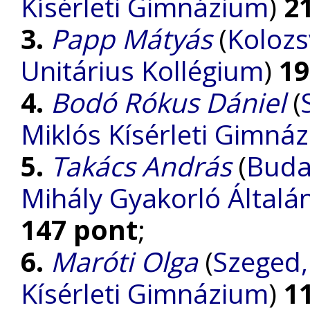
Kísérleti Gimnázium
)
2
3.
Papp Mátyás
(
Kolozs
Unitárius Kollégium
)
19
4.
Bodó Rókus Dániel
(
Miklós Kísérleti Gimná
5.
Takács András
(
Buda
Mihály Gyakorló Általá
147 pont
;
6.
Maróti Olga
(
Szeged,
Kísérleti Gimnázium
)
1