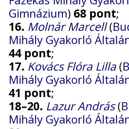
Gimnázium
)
68 pont
;
16.
Molnár Marcell
(
Bu
Mihály Gyakorló Általá
44 pont
;
17.
Kovács Flóra Lilla
(
B
Mihály Gyakorló Általá
41 pont
;
18–20.
Lazur András
(
B
Mihály Gyakorló Általá