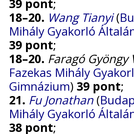
39 pont
;
18–20.
Wang Tianyi
(
Bu
Mihály Gyakorló Általá
39 pont
;
18–20.
Faragó Gyöngy 
Fazekas Mihály Gyakorl
Gimnázium
)
39 pont
;
21.
Fu Jonathan
(
Budap
Mihály Gyakorló Általá
38 pont
;