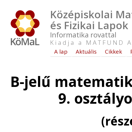
Középiskolai Ma
és Fizikai Lapok
Informatika rovattal
Kiadja a MATFUND A
A lap
Aktuális
Cikkek
B-jelű matematik
9. osztály
(rés