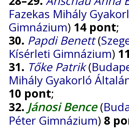
28–29.
Anschau Anna E
Fazekas Mihály Gyakorl
Gimnázium
)
14 pont
;
30.
Papdi Benett
(
Szege
Kísérleti Gimnázium
)
1
31.
Tőke Patrik
(
Budape
Mihály Gyakorló Általá
10 pont
;
Jánosi Bence
32.
(
Buda
Péter Gimnázium
)
8 po