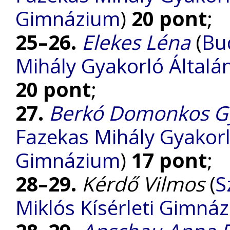
Gimnázium
)
20 pont
;
25–26.
Elekes Léna
(
Bu
Mihály Gyakorló Általá
20 pont
;
27.
Berkó Domonkos G
Fazekas Mihály Gyakorl
Gimnázium
)
17 pont
;
28–29.
Kérdő Vilmos
(
S
Miklós Kísérleti Gimná