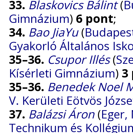
33.
Blaskovics Bálint
(
B
Gimnázium
)
6 pont
;
34.
Bao JiaYu
(
Budapest
Gyakorló Általános Isk
35–36.
Csupor Illés
(
Sze
Kísérleti Gimnázium
)
3
35–36.
Benedek Noel M
V. Kerületi Eötvös Józ
37.
Balázsi Áron
(
Eger,
Technikum és Kollégiu