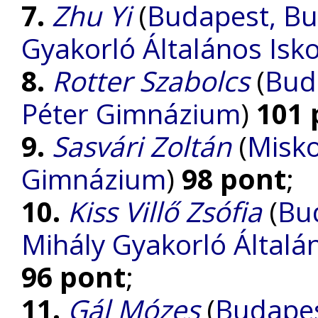
7.
Zhu Yi
(
Budapest, Bu
Gyakorló Általános Isk
8.
Rotter Szabolcs
(
Bud
Péter Gimnázium
)
101 
9.
Sasvári Zoltán
(
Misko
Gimnázium
)
98 pont
;
10.
Kiss Villő Zsófia
(
Bu
Mihály Gyakorló Általá
96 pont
;
11.
Gál Mózes
(
Budapes