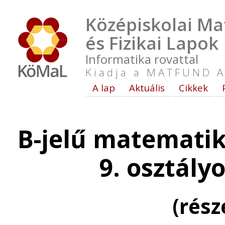
Középiskolai Ma
és Fizikai Lapok
Informatika rovattal
Kiadja a MATFUND A
A lap
Aktuális
Cikkek
B-jelű matematik
9. osztály
(rés