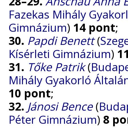
28–29.
Anschau Anna E
Fazekas Mihály Gyakorl
Gimnázium
)
14 pont
;
30.
Papdi Benett
(
Szege
Kísérleti Gimnázium
)
1
31.
Tőke Patrik
(
Budape
Mihály Gyakorló Általá
10 pont
;
32.
Jánosi Bence
(
Budap
Péter Gimnázium
)
8 po