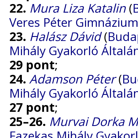
22.
Mura Liza Katalin
(
Veres Péter Gimnáziu
23.
Halász Dávid
(
Budap
Mihály Gyakorló Általá
29 pont
;
24.
Adamson Péter
(
Bu
Mihály Gyakorló Általá
27 pont
;
25–26.
Murvai Dorka M
Fazekas Mihály Gyakorl