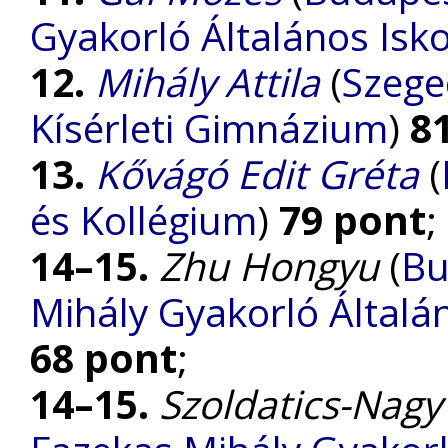
Gyakorló Általános Isk
12.
Mihály Attila
(
Szege
Kísérleti Gimnázium
)
8
13.
Kővágó Edit Gréta
(
és Kollégium
)
79 pont
;
14–15.
Zhu Hongyu
(
Bu
Mihály Gyakorló Általá
68 pont
;
14–15.
Szoldatics-Nagy