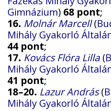
Fazekas Mihály Gyakorl
Gimnázium
)
68 pont
;
16.
Molnár Marcell
(
Bu
Mihály Gyakorló Általá
44 pont
;
17.
Kovács Flóra Lilla
(
B
Mihály Gyakorló Általá
41 pont
;
18–20.
Lazur András
(
B
Mihály Gyakorló Általá