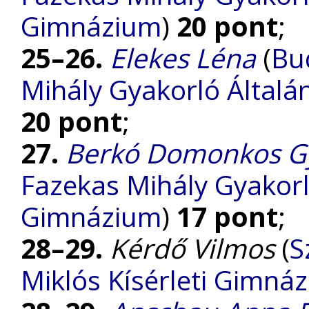
Gimnázium
)
20 pont
;
25–26.
Elekes Léna
(
Bu
Mihály Gyakorló Általá
20 pont
;
27.
Berkó Domonkos G
Fazekas Mihály Gyakorl
Gimnázium
)
17 pont
;
28–29.
Kérdő Vilmos
(
S
Miklós Kísérleti Gimná