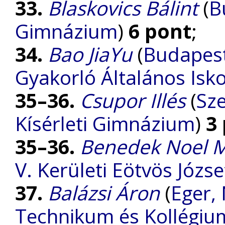
33.
Blaskovics Bálint
(
B
Gimnázium
)
6 pont
;
34.
Bao JiaYu
(
Budapest
Gyakorló Általános Isk
35–36.
Csupor Illés
(
Sze
Kísérleti Gimnázium
)
3
35–36.
Benedek Noel M
V. Kerületi Eötvös Józ
37.
Balázsi Áron
(
Eger,
Technikum és Kollégiu