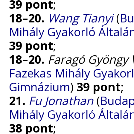
39 pont
;
18–20.
Wang Tianyi
(
Bu
Mihály Gyakorló Általá
39 pont
;
18–20.
Faragó Gyöngy 
Fazekas Mihály Gyakorl
Gimnázium
)
39 pont
;
21.
Fu Jonathan
(
Budap
Mihály Gyakorló Általá
38 pont
;