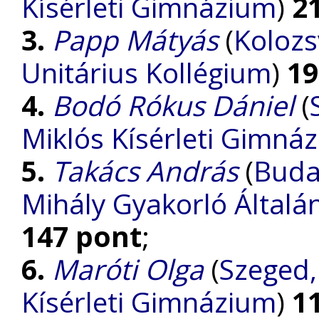
Kísérleti Gimnázium
)
2
3.
Papp Mátyás
(
Kolozs
Unitárius Kollégium
)
19
4.
Bodó Rókus Dániel
(
Miklós Kísérleti Gimná
5.
Takács András
(
Buda
Mihály Gyakorló Általá
147 pont
;
6.
Maróti Olga
(
Szeged,
Kísérleti Gimnázium
)
1