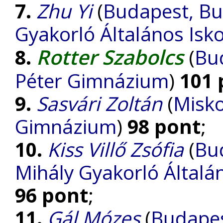
7.
Zhu Yi
(
Budapest, Bu
Gyakorló Általános Isk
Rotter Szabolcs
8.
(
Bu
Péter Gimnázium
)
101 
9.
Sasvári Zoltán
(
Misko
Gimnázium
)
98 pont
;
10.
Kiss Villő Zsófia
(
Bu
Mihály Gyakorló Általá
96 pont
;
11.
Gál Mózes
(
Budapes