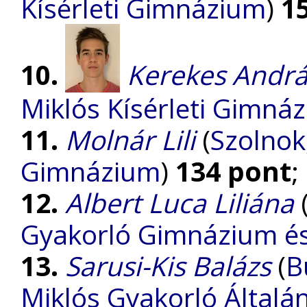
Kísérleti Gimnázium
)
1
10.
Kerekes Andrá
Miklós Kísérleti Gimná
11.
Molnár Lili
(
Szolnok
Gimnázium
)
134 pont
;
12.
Albert Luca Liliána
Gyakorló Gimnázium és 
13.
Sarusi-Kis Balázs
(
B
Miklós Gyakorló Általá