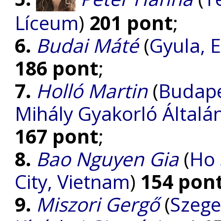
Líceum
)
201 pont
;
6.
Budai Máté
(
Gyula, 
186 pont
;
7.
Holló Martin
(
Budape
Mihály Gyakorló Általá
167 pont
;
8.
Bao Nguyen Gia
(
Ho 
City, Vietnam
)
154 pon
9.
Miszori Gergő
(
Szege