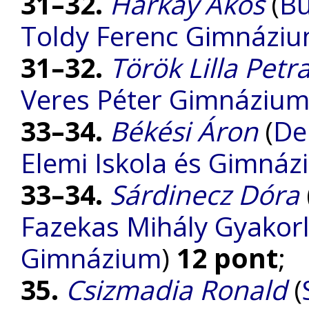
31–32.
Harkay Ákos
(
Bu
Toldy Ferenc Gimnázi
31–32.
Török Lilla Petr
Veres Péter Gimnáziu
33–34.
Békési Áron
(
De
Elemi Iskola és Gimná
33–34.
Sárdinecz Dóra
Fazekas Mihály Gyakorl
Gimnázium
)
12 pont
;
35.
Csizmadia Ronald
(