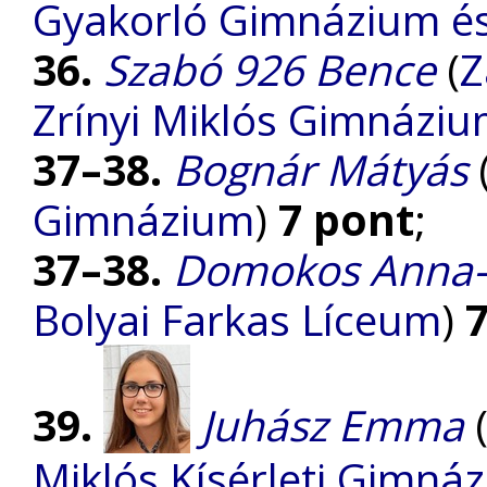
Gyakorló Gimnázium és 
36.
Szabó 926 Bence
(
Z
Zrínyi Miklós Gimnázi
37–38.
Bognár Mátyás
Gimnázium
)
7 pont
;
37–38.
Domokos Anna-
Bolyai Farkas Líceum
)
39.
Juhász Emma
Miklós Kísérleti Gimná