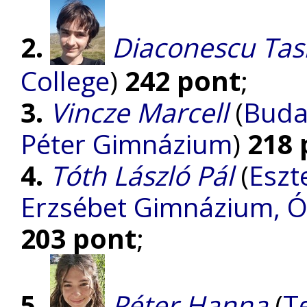
2.
Diaconescu Tas
College
)
242 pont
;
3.
Vincze Marcell
(
Buda
Péter Gimnázium
)
218 
4.
Tóth László Pál
(
Eszt
Erzsébet Gimnázium, Óv
203 pont
;
5.
Péter Hanna
(
T