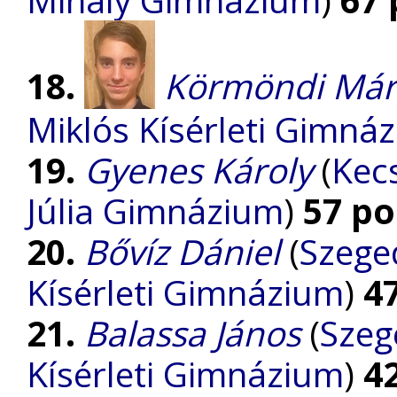
18.
Körmöndi Már
Miklós Kísérleti Gimná
19.
Gyenes Károly
(
Kec
Júlia Gimnázium
)
57 po
20.
Bővíz Dániel
(
Szege
Kísérleti Gimnázium
)
4
21.
Balassa János
(
Szeg
Kísérleti Gimnázium
)
4