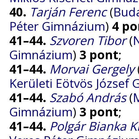
40.
Tarján Ferenc
(
Buda
Péter Gimnázium
)
4 po
41–44.
Szvoren Tibor
(
N
Gimnázium
)
3 pont
;
41–44.
Morvai Gergely
Kerületi Eötvös József
41–44.
Szabó András
(
M
Gimnázium
)
3 pont
;
41–44.
Polgár Bianka K