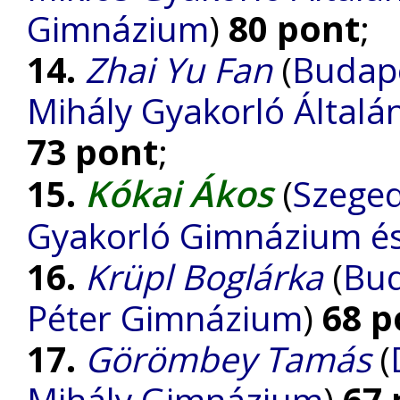
Gimnázium
)
80 pont
;
14.
Zhai Yu Fan
(
Budape
Mihály Gyakorló Általá
73 pont
;
Kókai Ákos
15.
(
Szeged
Gyakorló Gimnázium és 
16.
Krüpl Boglárka
(
Bud
Péter Gimnázium
)
68 p
17.
Görömbey Tamás
(
Mihály Gimnázium
)
67 