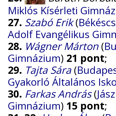
Miklós Kísérleti Gimná
27.
Szabó Erik
(
Békéscs
Adolf Evangélikus Gim
28.
Wágner Márton
(
Bu
Gimnázium
)
21 pont
;
29.
Tajta Sára
(
Budapes
Gyakorló Általános Isk
30.
Farkas András
(
Jász
Gimnázium
)
15 pont
;