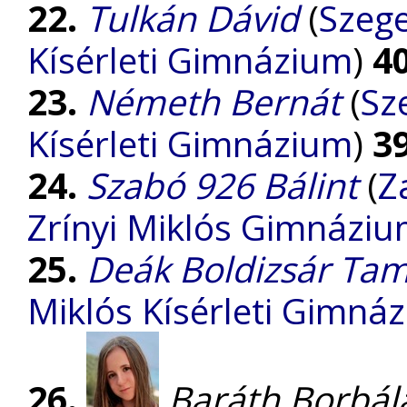
22.
Tulkán Dávid
(
Szege
Kísérleti Gimnázium
)
4
23.
Németh Bernát
(
Sz
Kísérleti Gimnázium
)
3
24.
Szabó 926 Bálint
(
Z
Zrínyi Miklós Gimnázi
25.
Deák Boldizsár Ta
Miklós Kísérleti Gimná
26.
Baráth Borbál