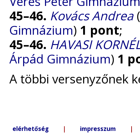
Veres Péter Gimnáziu
45–46.
Kovács Andrea
Gimnázium
)
1 pont
;
45–46.
HAVASI KORNÉ
Árpád Gimnázium
)
1 p
A többi versenyzőnek k
elérhetőség
|
impresszum
| +3