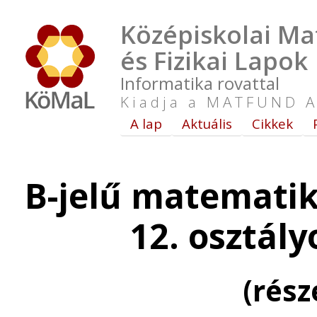
Középiskolai Ma
és Fizikai Lapok
Informatika rovattal
Kiadja a MATFUND A
A lap
Aktuális
Cikkek
B-jelű matematik
12. osztál
(rés