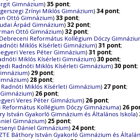
argit Gimnázium
)
35 pont
;
gerszegi Zrínyi Miklós Gimnázium
)
34 pont
;
man Ottó Gimnázium
)
33 pont
;
udai Árpád Gimnázium
)
32 pont
;
Herman Ottó Gimnázium
)
32 pont
;
Debreceni Református Kollégium Dóczy Gimnázi
adnóti Miklós Kísérleti Gimnázium
)
31 pont
;
egyeri Veres Péter Gimnázium
)
31 pont
;
adnóti Miklós Kísérleti Gimnázium
)
30 pont
;
gedi Radnóti Miklós Kísérleti Gimnázium
)
30 pont
;
 Gimnázium
)
29 pont
;
Gimnázium
)
28 pont
;
 Radnóti Miklós Kísérleti Gimnázium
)
27 pont
;
 Gimnázium
)
26 pont
;
gyeri Veres Péter Gimnázium
)
26 pont
;
i Református Kollégium Dóczy Gimnáziuma
)
26 po
y István Gyakorló Gimnázium és Általános Iskola
)
ániel Gimnázium
)
25 pont
;
zsenyi Dániel Gimnázium
)
24 pont
;
ZTE Báthory István Gyakorló Gimnázium és Általán