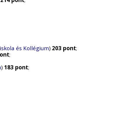
skola és Kollégium
)
203 pont
;
pont
;
m
)
183 pont
;