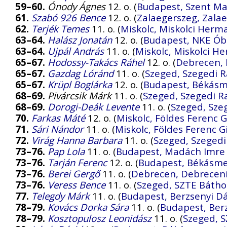
59–60.
Ónody Ágnes
12. o. (
Budapest, Szent M
61.
Szabó 926 Bence
12. o. (
Zalaegerszeg, Zalae
62.
Terjék Temes
11. o. (
Miskolc, Miskolci Her
63–64.
Halász Jonatán
12. o. (
Budapest, NKE Ób
63–64.
Ujpál András
11. o. (
Miskolc, Miskolci 
65–67.
Hodossy-Takács Ráhel
12. o. (
Debrecen, 
65–67.
Gazdag Lóránd
11. o. (
Szeged, Szegedi R
65–67.
Krüpl Boglárka
12. o. (
Budapest, Békásm
68–69.
Pivárcsik Márk
11. o. (
Szeged, Szegedi R
68–69.
Dorogi-Deák Levente
11. o. (
Szeged, Sze
70.
Farkas Máté
12. o. (
Miskolc, Földes Ferenc
71.
Sári Nándor
11. o. (
Miskolc, Földes Ferenc 
72.
Virág Hanna Barbara
11. o. (
Szeged, Szegedi
73–76.
Pap Lola
11. o. (
Budapest, Madách Imre
73–76.
Tarján Ferenc
12. o. (
Budapest, Békásme
73–76.
Berei Gergő
11. o. (
Debrecen, Debrecen
73–76.
Veress Bence
11. o. (
Szeged, SZTE Báthor
77.
Telegdy Márk
11. o. (
Budapest, Berzsenyi D
78–79.
Kovács Dorka Sára
11. o. (
Budapest, Ber
78–79.
Kosztopulosz Leonidász
11. o. (
Szeged, S