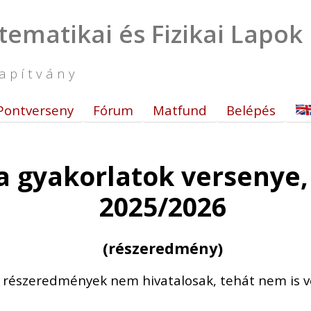
tematikai és Fizikai Lapok
apítvány
Pontverseny
Fórum
Matfund
Belépés
 gyakorlatok versenye, 
2025/2026
(részeredmény)
t részeredmények nem hivatalosak, tehát nem is v