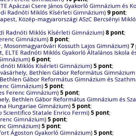
TE Apáczai Csere János Gyakorló Gimnázium és K
di Radnóti Miklós Kísérleti Gimnázium
)
9 pont
;
apest, Közép-magyarországi ASzC Bercsényi Mikló
di Radnóti Miklós Kísérleti Gimnázium
)
8 pont
;
 Ferenc Gimnázium
)
8 pont
;
 Mosonmagyaróvári Kossuth Lajos Gimnázium
)
7
, ELTE Radnóti Miklós Gyakorló Általános Iskola 
 Gimnázium
)
6 pont
;
dnóti Miklós Kísérleti Gimnázium
)
5 pont
;
ásárhely, Bethlen Gábor Református Gimnázium 
Bethlen Gábor Református Gimnázium és Szathmá
erenc Gimnázium
)
5 pont
;
des Ferenc Gimnázium
)
5 pont
;
ly, Bethlen Gábor Református Gimnázium és Sza
ona Hungariae Gimnázium
)
5 pont
;
 Scientifico Statale Enrico Fermi
)
5 pont
;
Ferenc Gimnázium
)
5 pont
;
renc Gimnázium
)
5 pont
;
fort Ágoston Gyakorló Gimnázium
)
5 pont
;