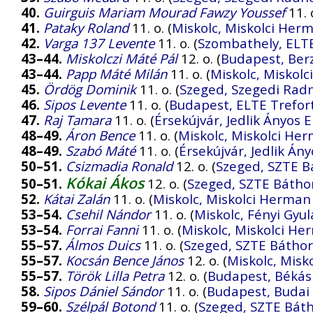
40.
Guirguis Mariam Mourad Fawzy Youssef
11. o
41.
Pataky Roland
11. o. (
Miskolc, Miskolci He
42.
Varga 137 Levente
11. o. (
Szombathely, ELTE
43–44.
Miskolczi Máté Pál
12. o. (
Budapest, Ber
43–44.
Papp Máté Milán
11. o. (
Miskolc, Miskol
45.
Ördög Dominik
11. o. (
Szeged, Szegedi Radn
46.
Sipos Levente
11. o. (
Budapest, ELTE Trefor
47.
Raj Tamara
11. o. (
Érsekújvár, Jedlik Ányos
48–49.
Áron Bence
11. o. (
Miskolc, Miskolci H
48–49.
Szabó Máté
11. o. (
Érsekújvár, Jedlik Án
50–51.
Csizmadia Ronald
12. o. (
Szeged, SZTE B
Kókai Ákos
50–51.
12. o. (
Szeged, SZTE Báthor
52.
Kátai Zalán
11. o. (
Miskolc, Miskolci Herma
53–54.
Csehil Nándor
11. o. (
Miskolc, Fényi Gyu
53–54.
Forrai Fanni
11. o. (
Miskolc, Miskolci H
55–57.
Álmos Duics
11. o. (
Szeged, SZTE Báthor
55–57.
Kocsán Bence János
12. o. (
Miskolc, Mis
55–57.
Török Lilla Petra
12. o. (
Budapest, Békás
58.
Sipos Dániel Sándor
11. o. (
Budapest, Budai 
59–60.
Szélpál Botond
11. o. (
Szeged, SZTE Báth