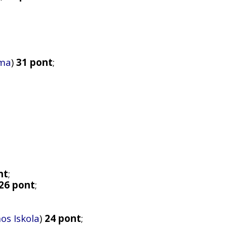
uma
)
31 pont
;
nt
;
26 pont
;
os Iskola
)
24 pont
;