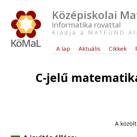
Középiskolai Ma
Informatika rovattal
Kiadja a MATFUND Al
A lap
Aktuális
Cikkek
C-jelű matematika
A közöl