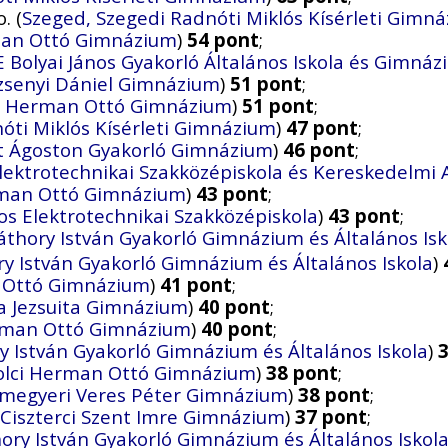
. (
Szeged, Szegedi Radnóti Miklós Kísérleti Gimn
rman Ottó Gimnázium
)
54 pont
;
 Bolyai János Gyakorló Általános Iskola és Gimná
zsenyi Dániel Gimnázium
)
51 pont
;
ci Herman Ottó Gimnázium
)
51 pont
;
óti Miklós Kísérleti Gimnázium
)
47 pont
;
t Ágoston Gyakorló Gimnázium
)
46 pont
;
 Elektrotechnikai Szakközépiskola és Kereskedelmi
erman Ottó Gimnázium
)
43 pont
;
yos Elektrotechnikai Szakközépiskola
)
43 pont
;
áthory István Gyakorló Gimnázium és Általános Isk
y István Gyakorló Gimnázium és Általános Iskola
)
n Ottó Gimnázium
)
41 pont
;
la Jezsuita Gimnázium
)
40 pont
;
erman Ottó Gimnázium
)
40 pont
;
y István Gyakorló Gimnázium és Általános Iskola
)
kolci Herman Ottó Gimnázium
)
38 pont
;
megyeri Veres Péter Gimnázium
)
38 pont
;
Ciszterci Szent Imre Gimnázium
)
37 pont
;
ory István Gyakorló Gimnázium és Általános Iskol