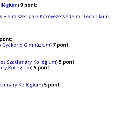
ollégium
)
9 pont
;
s Élelmiszeripari-Környezetvédelmi Technikum,
 pont
;
és Gyakorló Gimnázium
)
7 pont
;
és Szathmáry Kollégium
)
5 pont
;
ry Kollégium
)
5 pont
;
thmáry Kollégium
)
5 pont
;