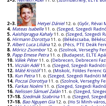
2–3.
Hetyei Dániel
12. o. (
Győr, Révai 
4.
Mateas Isabelle
11. o. (
Szeged, Szegedi Radnó
5.
Aaishipragya Kahaly
11. o. (
Szeged, Szegedi R
6.
Hirmann Dorottya
11. o. (
Békéscsaba, Békésc
7.
Albert Luca Liliána
12. o. (
Pécs, PTE Deák Fer
8.
Móricz Zsombor
12. o. (
Szolnok, Verseghy F
9.
Papp Emese Petra
11. o. (
Budapest, ELTE Apá
10.
Válek Péter
11. o. (
Debrecen, Debreceni Fa
11.
Viczián Adél
11. o. (
Szeged, Szegedi Radnóti
12.
Máté Kristóf
11. o. (
Miskolc, Földes Ferenc
13.
Kun Petra
11. o. (
Szeged, Szegedi Radnóti M
14.
Poczai Dorottya
11. o. (
Szolnok, Verseghy F
15.
Farkas Noémi
11. o. (
Szeged, Szegedi Radnó
16.
Nelissen Sámuel Zalán
11. o. (
Szeged, Szeged
17–18.
Szedmák Szabrina
11. o. (
Szeged, Szeged
17–18.
Bao Nguyen Gia
12. o. (
Ho Si Minh-város