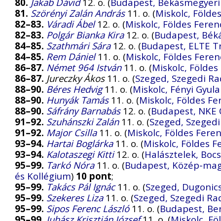
80.
Jakab Dávid
12. o. (
Budapest, Békásmegyeri
81.
Szörényi Zalán András
11. o. (
Miskolc, Föld
82–83.
Váradi Ábel
12. o. (
Miskolc, Földes Fere
82–83.
Polgár Bianka Kira
12. o. (
Budapest, Bék
84–85.
Szathmári Sára
12. o. (
Budapest, ELTE T
84–85.
Rem Dániel
11. o. (
Miskolc, Földes Fere
86–87.
Német 964 István
11. o. (
Miskolc, Földe
86–87.
Jureczky Ákos
11. o. (
Szeged, Szegedi Ra
88–90.
Béres Hedvig
11. o. (
Miskolc, Fényi Gyul
88–90.
Hunyák Tamás
11. o. (
Miskolc, Földes F
88–90.
Sáfrány Barnabás
12. o. (
Budapest, NKE
91–92.
Szuhánszki Zalán
11. o. (
Szeged, Szegedi
91–92.
Major Csilla
11. o. (
Miskolc, Földes Fer
93–94.
Hartai Boglárka
11. o. (
Miskolc, Földes 
93–94.
Kalotaszegi Kitti
12. o. (
Halásztelek, Boc
95–99.
Tarkó Nóra
11. o. (
Budapest, Közép-magy
és Kollégium
)
10 pont
;
95–99.
Takács Pál Ignác
11. o. (
Szeged, Dugonic
95–99.
Szekeres Liza
11. o. (
Szeged, Szegedi Ra
95–99.
Sipos Ferenc László
11. o. (
Budapest, Be
95–99.
Juhász Krisztián József
11. o. (
Miskolc, F