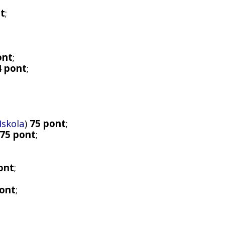
t
;
ont
;
4 pont
;
Iskola
)
75 pont
;
75 pont
;
ont
;
pont
;