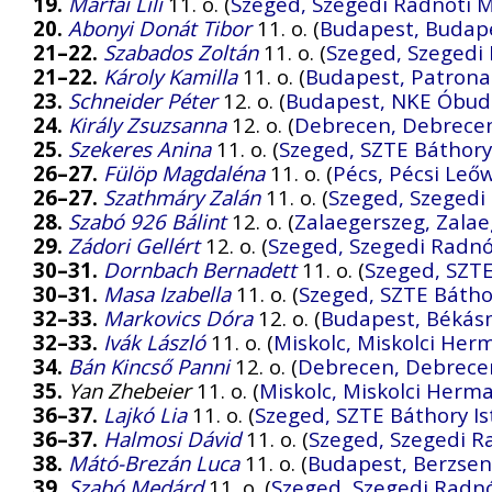
19.
Márfai Lili
11. o. (
Szeged, Szegedi Radnóti M
20.
Abonyi Donát Tibor
11. o. (
Budapest, Budape
21–22.
Szabados Zoltán
11. o. (
Szeged, Szegedi 
21–22.
Károly Kamilla
11. o. (
Budapest, Patron
23.
Schneider Péter
12. o. (
Budapest, NKE Óbud
24.
Király Zsuzsanna
12. o. (
Debrecen, Debrece
25.
Szekeres Anina
11. o. (
Szeged, SZTE Báthory
26–27.
Fülöp Magdaléna
11. o. (
Pécs, Pécsi Leő
26–27.
Szathmáry Zalán
11. o. (
Szeged, Szegedi
28.
Szabó 926 Bálint
12. o. (
Zalaegerszeg, Zalae
29.
Zádori Gellért
12. o. (
Szeged, Szegedi Radnó
30–31.
Dornbach Bernadett
11. o. (
Szeged, SZTE
30–31.
Masa Izabella
11. o. (
Szeged, SZTE Bátho
32–33.
Markovics Dóra
12. o. (
Budapest, Békás
32–33.
Ivák László
11. o. (
Miskolc, Miskolci He
34.
Bán Kincső Panni
12. o. (
Debrecen, Debrece
35.
Yan Zhebeier
11. o. (
Miskolc, Miskolci Her
36–37.
Lajkó Lia
11. o. (
Szeged, SZTE Báthory Is
36–37.
Halmosi Dávid
11. o. (
Szeged, Szegedi R
38.
Mátó-Brezán Luca
11. o. (
Budapest, Berzsen
39.
Szabó Medárd
11. o. (
Szeged, Szegedi Radnó