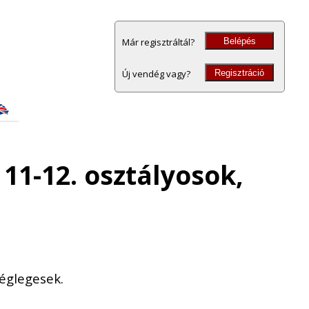
Belépés
Már regisztráltál?
Regisztráció
Új vendég vagy?
11-12. osztályosok,
églegesek.