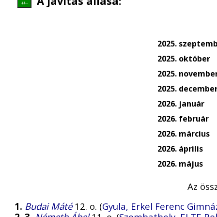
A javítás állása:
+/–
2025. szeptem
2025. október
2025. novembe
2025. decembe
2026. január
2026. február
2026. március
2026. április
2026. május
Az öss
1.
Budai Máté
12. o. (
Gyula, Erkel Ferenc Gimn
2–3.
Németh Ábel
11. o. (
Szombathely, ELTE Bol