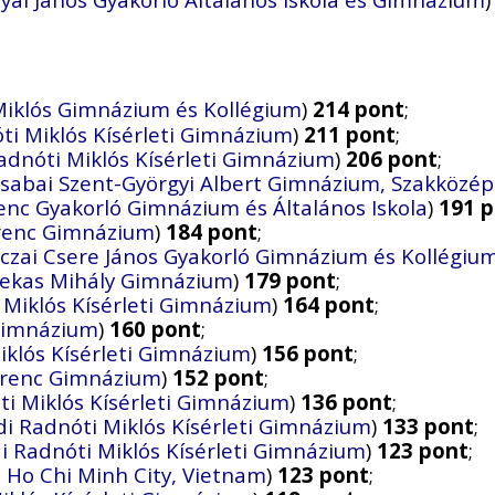
Miklós Gimnázium és Kollégium
)
214 pont
;
ti Miklós Kísérleti Gimnázium
)
211 pont
;
adnóti Miklós Kísérleti Gimnázium
)
206 pont
;
sabai Szent-Györgyi Albert Gimnázium, Szakközépi
enc Gyakorló Gimnázium és Általános Iskola
)
191 
erenc Gimnázium
)
184 pont
;
czai Csere János Gyakorló Gimnázium és Kollégiu
zekas Mihály Gimnázium
)
179 pont
;
 Miklós Kísérleti Gimnázium
)
164 pont
;
 Gimnázium
)
160 pont
;
iklós Kísérleti Gimnázium
)
156 pont
;
erenc Gimnázium
)
152 pont
;
ti Miklós Kísérleti Gimnázium
)
136 pont
;
i Radnóti Miklós Kísérleti Gimnázium
)
133 pont
;
i Radnóti Miklós Kísérleti Gimnázium
)
123 pont
;
, Ho Chi Minh City, Vietnam
)
123 pont
;