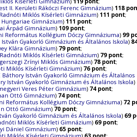
iklós Kísérleti Gimnázium
)
119 pont
;
st II. Kerületi Rákóczi Ferenc Gimnázium
)
118 pon
Radnóti Miklós Kísérleti Gimnázium
)
111 pont
;
a Hungariae Gimnázium
)
111 pont
;
ai Árpád Gimnázium
)
109 pont
;
ni Református Kollégium Dóczy Gimnáziuma
)
99 p
 István Gyakorló Gimnázium és Általános Iskola
)
8
wey Klára Gimnázium
)
79 pont
;
 Radnóti Miklós Kísérleti Gimnázium
)
79 pont
;
gerszegi Zrínyi Miklós Gimnázium
)
78 pont
;
ti Miklós Kísérleti Gimnázium
)
76 pont
;
 Báthory István Gyakorló Gimnázium és Általános 
ry István Gyakorló Gimnázium és Általános Iskola
)
megyeri Veres Péter Gimnázium
)
74 pont
;
rman Ottó Gimnázium
)
74 pont
;
ni Református Kollégium Dóczy Gimnáziuma
)
72 p
man Ottó Gimnázium
)
70 pont
;
tván Gyakorló Gimnázium és Általános Iskola
)
69 
adnóti Miklós Kísérleti Gimnázium
)
69 pont
;
yi Dániel Gimnázium
)
65 pont
;
ti Miklós Kísérleti Gimnázium
)
63 pont
;