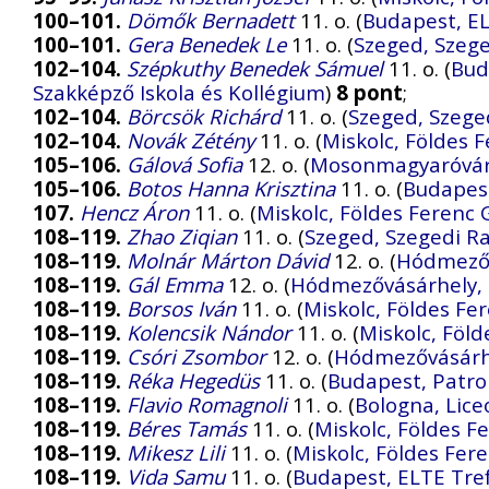
100–101.
Dömők Bernadett
11. o. (
Budapest, EL
100–101.
Gera Benedek Le
11. o. (
Szeged, Szege
102–104.
Szépkuthy Benedek Sámuel
11. o. (
Bud
Szakképző Iskola és Kollégium
)
8 pont
;
102–104.
Börcsök Richárd
11. o. (
Szeged, Szege
102–104.
Novák Zétény
11. o. (
Miskolc, Földes
105–106.
Gálová Sofia
12. o. (
Mosonmagyaróvár,
105–106.
Botos Hanna Krisztina
11. o. (
Budapest
107.
Hencz Áron
11. o. (
Miskolc, Földes Ferenc
108–119.
Zhao Ziqian
11. o. (
Szeged, Szegedi Ra
108–119.
Molnár Márton Dávid
12. o. (
Hódmezőv
108–119.
Gál Emma
12. o. (
Hódmezővásárhely, 
108–119.
Borsos Iván
11. o. (
Miskolc, Földes F
108–119.
Kolencsik Nándor
11. o. (
Miskolc, Föl
108–119.
Csóri Zsombor
12. o. (
Hódmezővásárhe
108–119.
Réka Hegedüs
11. o. (
Budapest, Patr
108–119.
Flavio Romagnoli
11. o. (
Bologna, Liceo
108–119.
Béres Tamás
11. o. (
Miskolc, Földes 
108–119.
Mikesz Lili
11. o. (
Miskolc, Földes Fe
108–119.
Vida Samu
11. o. (
Budapest, ELTE Tre