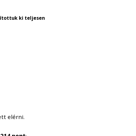
tottuk ki teljesen
t elérni.
)
214 pont
;