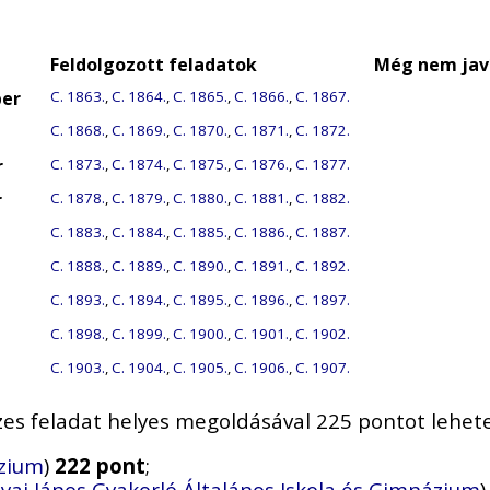
Feldolgozott feladatok
Még nem javí
ber
C. 1863.
,
C. 1864.
,
C. 1865.
,
C. 1866.
,
C. 1867.
C. 1868.
,
C. 1869.
,
C. 1870.
,
C. 1871.
,
C. 1872.
r
C. 1873.
,
C. 1874.
,
C. 1875.
,
C. 1876.
,
C. 1877.
r
C. 1878.
,
C. 1879.
,
C. 1880.
,
C. 1881.
,
C. 1882.
C. 1883.
,
C. 1884.
,
C. 1885.
,
C. 1886.
,
C. 1887.
C. 1888.
,
C. 1889.
,
C. 1890.
,
C. 1891.
,
C. 1892.
C. 1893.
,
C. 1894.
,
C. 1895.
,
C. 1896.
,
C. 1897.
C. 1898.
,
C. 1899.
,
C. 1900.
,
C. 1901.
,
C. 1902.
C. 1903.
,
C. 1904.
,
C. 1905.
,
C. 1906.
,
C. 1907.
zes feladat helyes megoldásával 225 pontot lehetet
ázium
)
222 pont
;
yai János Gyakorló Általános Iskola és Gimnázium