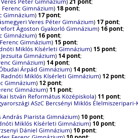
 Veres Péter Gimnázium
)
21 pont
;
es Ferenc Gimnázium
)
18 pont
;
nc Gimnázium
)
17 pont
;
ásmegyeri Veres Péter Gimnázium
)
17 pont
;
refort Ágoston Gyakorló Gimnázium
)
16 pont
;
nc Gimnázium
)
16 pont
;
s Ferenc Gimnázium
)
15 pont
;
dnóti Miklós Kísérleti Gimnázium
)
15 pont
;
a Jezsuita Gimnázium
)
14 pont
;
erenc Gimnázium
)
14 pont
;
 Óbudai Árpád Gimnázium
)
14 pont
;
 Radnóti Miklós Kísérleti Gimnázium
)
12 pont
;
enc Gimnázium
)
12 pont
;
Ferenc Gimnázium
)
11 pont
;
skai István Református Középiskola
)
11 pont
;
arországi ASzC Bercsényi Miklós Élelmiszeripari
s András Piarista Gimnázium
)
10 pont
;
dnóti Miklós Kísérleti Gimnázium
)
10 pont
;
rzsenyi Dániel Gimnázium
)
10 pont
;
öldes Ferenc Gimnázium
)
10 pont
;