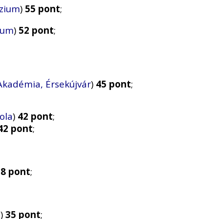
ázium
)
55 pont
;
zium
)
52 pont
;
 Akadémia, Érsekújvár
)
45 pont
;
ola
)
42 pont
;
42 pont
;
38 pont
;
a
)
35 pont
;