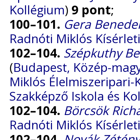
Kollégium
)
9 pont
;
100–101.
Gera Benede
Radnóti Miklós Kísérle
102–104.
Szépkuthy B
(
Budapest, Közép-magy
Miklós Élelmiszeripari
Szakképző Iskola és Ko
102–104.
Börcsök Rich
Radnóti Miklós Kísérle
102–104.
Novák Zétén