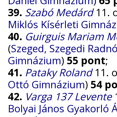
Dániel Gimnázium
)
65 
39.
Szabó Medárd
11. o
Miklós Kísérleti Gimná
40.
Guirguis Mariam M
(
Szeged, Szegedi Radnót
Gimnázium
)
55 pont
;
41.
Pataky Roland
11. o
Ottó Gimnázium
)
54 p
42.
Varga 137 Levente
1
Bolyai János Gyakorló Á