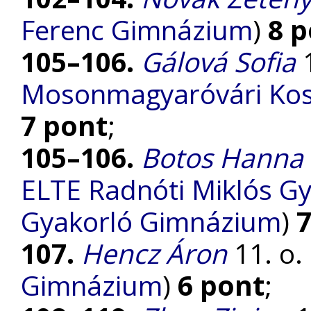
Ferenc Gimnázium
)
8 
105–106.
Gálová Sofia
1
Mosonmagyaróvári Kos
7 pont
;
105–106.
Botos Hanna 
ELTE Radnóti Miklós Gy
Gyakorló Gimnázium
)
7
107.
Hencz Áron
11. o. 
Gimnázium
)
6 pont
;