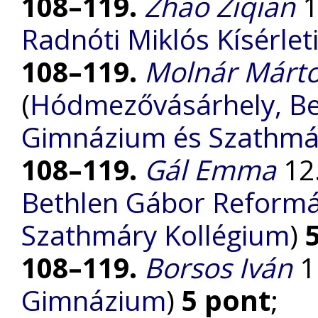
108–119.
Zhao Ziqian
1
Radnóti Miklós Kísérle
108–119.
Molnár Márto
(
Hódmezővásárhely, Be
Gimnázium és Szathmá
108–119.
Gál Emma
12.
Bethlen Gábor Reform
Szathmáry Kollégium
)
108–119.
Borsos Iván
11
Gimnázium
)
5 pont
;