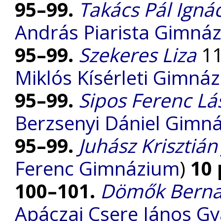
95–99.
Takács Pál Igná
András Piarista Gimná
95–99.
Szekeres Liza
11
Miklós Kísérleti Gimná
95–99.
Sipos Ferenc Lá
Berzsenyi Dániel Gimn
95–99.
Juhász Krisztián
Ferenc Gimnázium
)
10
100–101.
Dömők Berna
Apáczai Csere János G