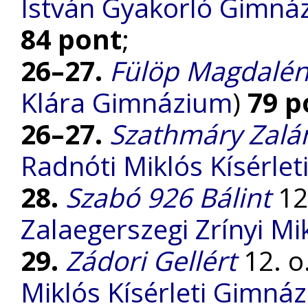
István Gyakorló Gimnáz
84 pont
;
26–27.
Fülöp Magdalé
Klára Gimnázium
)
79 p
26–27.
Szathmáry Zalá
Radnóti Miklós Kísérle
28.
Szabó 926 Bálint
12.
Zalaegerszegi Zrínyi M
29.
Zádori Gellért
12. o.
Miklós Kísérleti Gimná