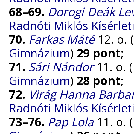
68–69.
Dorogi-Deák Le
Radnóti Miklós Kísérle
70.
Farkas Máté
12. o. (
Gimnázium
)
29 pont
;
71.
Sári Nándor
11. o. (
Gimnázium
)
28 pont
;
72.
Virág Hanna Barba
Radnóti Miklós Kísérle
73–76.
Pap Lola
11. o. (