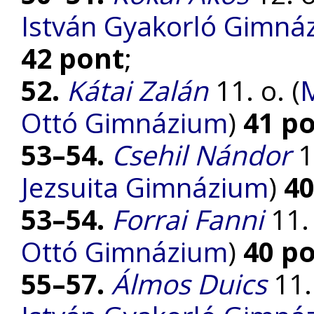
István Gyakorló Gimnáz
42 pont
;
52.
Kátai Zalán
11. o. (
M
Ottó Gimnázium
)
41 p
53–54.
Csehil Nándor
11
Jezsuita Gimnázium
)
40
53–54.
Forrai Fanni
11. 
Ottó Gimnázium
)
40 p
55–57.
Álmos Duics
11. 