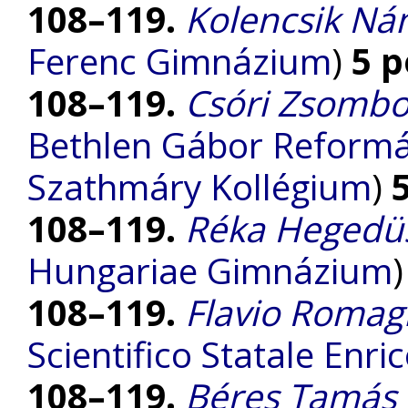
108–119.
Kolencsik Ná
Ferenc Gimnázium
)
5 
108–119.
Csóri Zsombo
Bethlen Gábor Reform
Szathmáry Kollégium
)
108–119.
Réka Hegedü
Hungariae Gimnázium
108–119.
Flavio Romag
Scientifico Statale Enri
108–119.
Béres Tamás