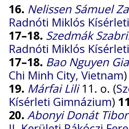
16.
Nelissen Sámuel Za
Radnóti Miklós Kísérle
17–18.
Szedmák Szabri
Radnóti Miklós Kísérle
17–18.
Bao Nguyen Gia
Chi Minh City, Vietnam
19.
Márfai Lili
11. o. (
Sz
Kísérleti Gimnázium
)
1
20.
Abonyi Donát Tibor
II. Kerületi Rákóczi Fe