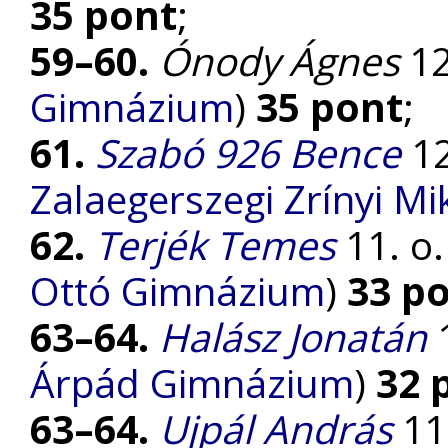
35 pont
;
59–60.
Ónody Ágnes
12
Gimnázium
)
35 pont
;
61.
Szabó 926 Bence
12
Zalaegerszegi Zrínyi M
62.
Terjék Temes
11. o.
Ottó Gimnázium
)
33 p
63–64.
Halász Jonatán
1
Árpád Gimnázium
)
32 
63–64.
Ujpál András
11.