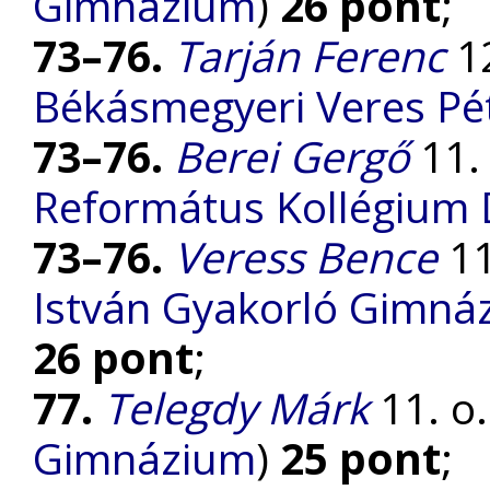
Gimnázium
)
26 pont
;
73–76.
Tarján Ferenc
12
Békásmegyeri Veres P
73–76.
Berei Gergő
11. 
Református Kollégium
73–76.
Veress Bence
11
István Gyakorló Gimnáz
26 pont
;
77.
Telegdy Márk
11. o.
Gimnázium
)
25 pont
;