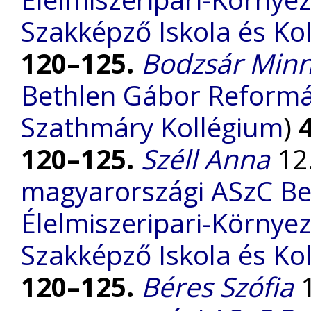
Szakképző Iskola és Ko
120–125.
Bodzsár Min
Bethlen Gábor Reform
Szathmáry Kollégium
)
120–125.
Széll Anna
12.
magyarországi ASzC Be
Élelmiszeripari-Környe
Szakképző Iskola és Ko
120–125.
Béres Szófia
1