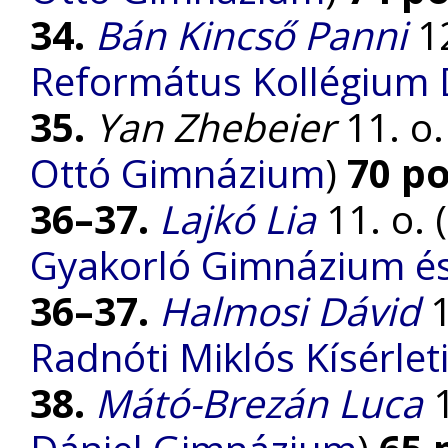
34.
Bán Kincső Panni
12
Református Kollégium
35.
Yan Zhebeier
11. o.
Ottó Gimnázium
)
70 p
36–37.
Lajkó Lia
11. o. (
Gyakorló Gimnázium és 
36–37.
Halmosi Dávid
1
Radnóti Miklós Kísérle
38.
Mátó-Brezán Luca
1