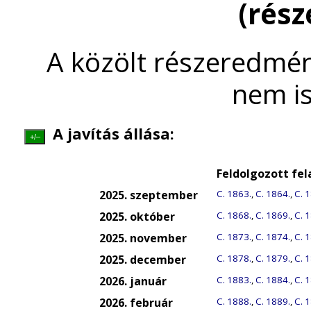
(rés
A közölt részeredmén
nem is
A javítás állása:
+/–
Feldolgozott fe
2025. szeptember
C. 1863.
,
C. 1864.
,
C. 
2025. október
C. 1868.
,
C. 1869.
,
C. 
2025. november
C. 1873.
,
C. 1874.
,
C. 
2025. december
C. 1878.
,
C. 1879.
,
C. 
2026. január
C. 1883.
,
C. 1884.
,
C. 
2026. február
C. 1888.
,
C. 1889.
,
C. 