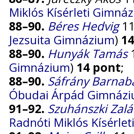
Miklós Kísérleti Gimná
88–90.
Béres Hedvig
11.
Jezsuita Gimnázium
)
14
88–90.
Hunyák Tamás
Gimnázium
)
14 pont
;
88–90.
Sáfrány Barnab
Óbudai Árpád Gimnáz
91–92.
Szuhánszki Zal
Radnóti Miklós Kísérle