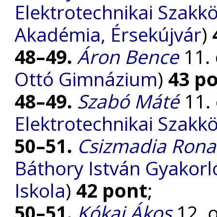
Elektrotechnikai Szakk
Akadémia, Érsekújvár
)
48–49.
Áron Bence
11. 
Ottó Gimnázium
)
43 p
48–49.
Szabó Máté
11. 
Elektrotechnikai Szakk
50–51.
Csizmadia Rona
Báthory István Gyakorl
Iskola
)
42 pont
;
50–51.
Kókai Ákos
12. o