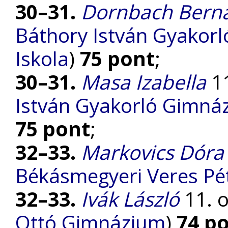
30–31.
Dornbach Bern
Báthory István Gyakorl
Iskola
)
75 pont
;
30–31.
Masa Izabella
11
István Gyakorló Gimnáz
75 pont
;
32–33.
Markovics Dóra
Békásmegyeri Veres P
32–33.
Ivák László
11. o
Ottó Gimnázium
)
74 p