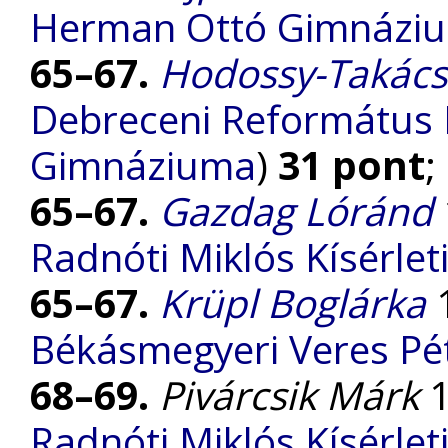
Herman Ottó Gimnázi
65–67.
Hodossy-Takács
Debreceni Református 
Gimnáziuma
)
31 pont
;
65–67.
Gazdag Lóránd
Radnóti Miklós Kísérle
65–67.
Krüpl Boglárka
1
Békásmegyeri Veres P
68–69.
Pivárcsik Márk
1
Radnóti Miklós Kísérle