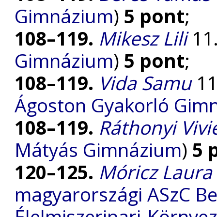
Gimnázium
)
5 pont
;
108–119.
Mikesz Lili
11.
Gimnázium
)
5 pont
;
108–119.
Vida Samu
11.
Ágoston Gyakorló Gim
108–119.
Ráthonyi Vivi
Mátyás Gimnázium
)
5 
120–125.
Móricz Laura
magyarországi ASzC Be
Élelmiszeripari-Környe