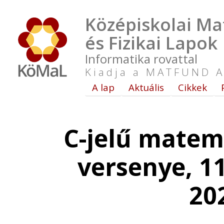
Középiskolai Ma
és Fizikai Lapok
Informatika rovattal
Kiadja a MATFUND A
A lap
Aktuális
Cikkek
C-jelű matem
versenye, 11
20