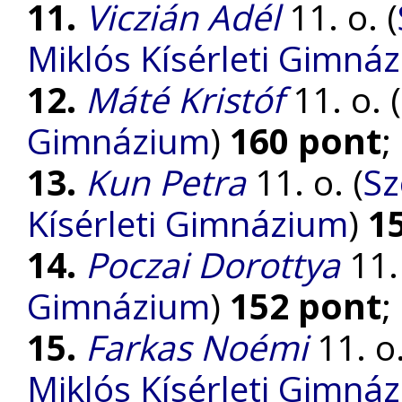
11.
Viczián Adél
11. o. (
Miklós Kísérleti Gimná
12.
Máté Kristóf
11. o. (
Gimnázium
)
160 pont
;
13.
Kun Petra
11. o. (
Sz
Kísérleti Gimnázium
)
1
14.
Poczai Dorottya
11. 
Gimnázium
)
152 pont
;
15.
Farkas Noémi
11. o.
Miklós Kísérleti Gimná