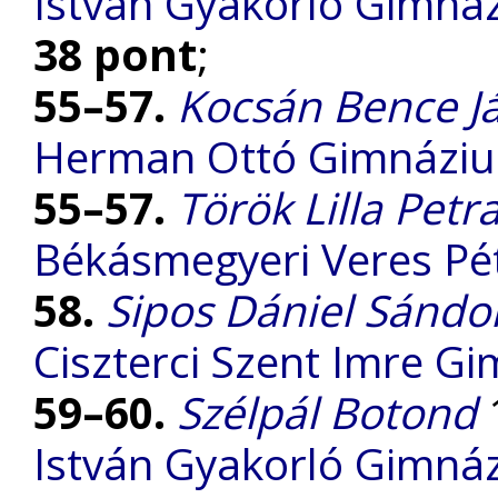
István Gyakorló Gimnáz
38 pont
;
55–57.
Kocsán Bence J
Herman Ottó Gimnázi
55–57.
Török Lilla Petr
Békásmegyeri Veres P
58.
Sipos Dániel Sándo
Ciszterci Szent Imre G
59–60.
Szélpál Botond
1
István Gyakorló Gimnáz