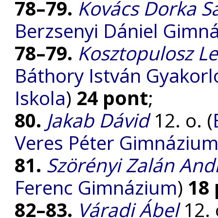
78–79.
Kovács Dorka S
Berzsenyi Dániel Gimn
78–79.
Kosztopulosz L
Báthory István Gyakorl
Iskola
)
24 pont
;
80.
Jakab Dávid
12. o. (
Veres Péter Gimnáziu
81.
Szörényi Zalán An
Ferenc Gimnázium
)
18
82–83.
Váradi Ábel
12. 