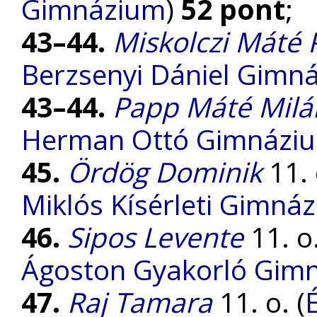
Gimnázium
)
52 pont
;
43–44.
Miskolczi Máté 
Berzsenyi Dániel Gimn
43–44.
Papp Máté Milá
Herman Ottó Gimnázi
45.
Ördög Dominik
11. 
Miklós Kísérleti Gimná
46.
Sipos Levente
11. o.
Ágoston Gyakorló Gim
47.
Raj Tamara
11. o. (