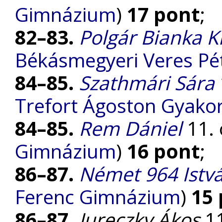
Gimnázium
)
17 pont
;
82–83.
Polgár Bianka K
Békásmegyeri Veres P
84–85.
Szathmári Sára
Trefort Ágoston Gyako
84–85.
Rem Dániel
11. 
Gimnázium
)
16 pont
;
86–87.
Német 964 Istv
Ferenc Gimnázium
)
15
86–87.
Jureczky Ákos
11