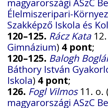
magyarországi ASzC Be
Élelmiszeripari-Környe
Szakképző Iskola és Ko
120–125.
Rácz Kata
12. 
Gimnázium
)
4 pont
;
120–125.
Balogh Boglá
Báthory István Gyakorl
Iskola
)
4 pont
;
126.
Fogl Vilmos
11. o. 
magyarországi ASzC Be