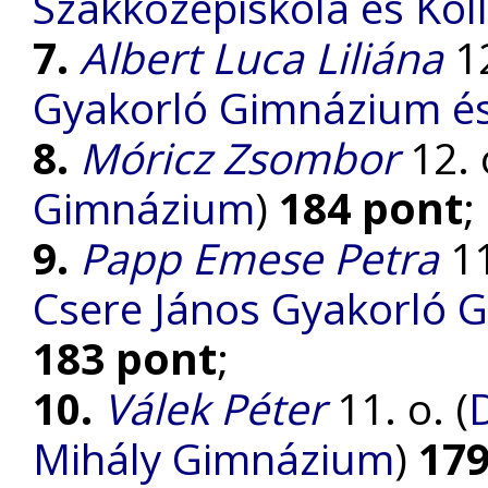
Szakközépiskola és Kol
7.
Albert Luca Liliána
12
Gyakorló Gimnázium és 
8.
Móricz Zsombor
12. o
Gimnázium
)
184 pont
;
9.
Papp Emese Petra
11
Csere János Gyakorló 
183 pont
;
10.
Válek Péter
11. o. (
Mihály Gimnázium
)
179