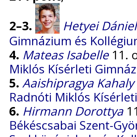
2–3.
Hetyei Dániel
Gimnázium és Kollégi
4.
Mateas Isabelle
11. o
Miklós Kísérleti Gimná
5.
Aaishipragya Kahaly
Radnóti Miklós Kísérle
6.
Hirmann Dorottya
11
Békéscsabai Szent-Gyö