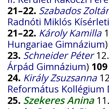
21–22.
Szabados Zoltá
Radnóti Miklós Kísérle
21–22.
Károly Kamilla
1
Hungariae Gimnázium
23.
Schneider Péter
12.
Árpád Gimnázium
)
109
24.
Király Zsuzsanna
12
Református Kollégium
Szekeres Anina
25.
11.