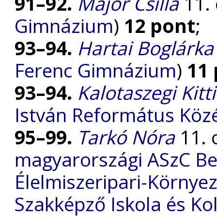
91–92.
Major Csilla
11. 
Gimnázium
)
12 pont
;
93–94.
Hartai Boglárka
Ferenc Gimnázium
)
11
93–94.
Kalotaszegi Kitti
István Református Köz
95–99.
Tarkó Nóra
11. o
magyarországi ASzC Be
Élelmiszeripari-Környe
Szakképző Iskola és Ko