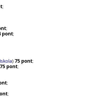
t
;
ont
;
4 pont
;
Iskola
)
75 pont
;
75 pont
;
ont
;
pont
;