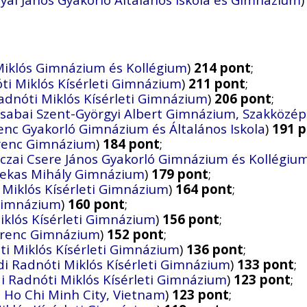
Miklós Gimnázium és Kollégium
)
214 pont
;
ti Miklós Kísérleti Gimnázium
)
211 pont
;
adnóti Miklós Kísérleti Gimnázium
)
206 pont
;
sabai Szent-Györgyi Albert Gimnázium, Szakközépi
enc Gyakorló Gimnázium és Általános Iskola
)
191 
erenc Gimnázium
)
184 pont
;
czai Csere János Gyakorló Gimnázium és Kollégiu
zekas Mihály Gimnázium
)
179 pont
;
 Miklós Kísérleti Gimnázium
)
164 pont
;
 Gimnázium
)
160 pont
;
iklós Kísérleti Gimnázium
)
156 pont
;
erenc Gimnázium
)
152 pont
;
ti Miklós Kísérleti Gimnázium
)
136 pont
;
i Radnóti Miklós Kísérleti Gimnázium
)
133 pont
;
i Radnóti Miklós Kísérleti Gimnázium
)
123 pont
;
, Ho Chi Minh City, Vietnam
)
123 pont
;