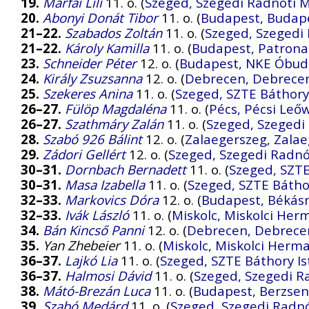
19.
Márfai Lili
11. o. (
Szeged, Szegedi Radnóti M
20.
Abonyi Donát Tibor
11. o. (
Budapest, Budape
21–22.
Szabados Zoltán
11. o. (
Szeged, Szegedi 
21–22.
Károly Kamilla
11. o. (
Budapest, Patron
23.
Schneider Péter
12. o. (
Budapest, NKE Óbud
24.
Király Zsuzsanna
12. o. (
Debrecen, Debrece
25.
Szekeres Anina
11. o. (
Szeged, SZTE Báthory
26–27.
Fülöp Magdaléna
11. o. (
Pécs, Pécsi Leő
26–27.
Szathmáry Zalán
11. o. (
Szeged, Szegedi
28.
Szabó 926 Bálint
12. o. (
Zalaegerszeg, Zalae
29.
Zádori Gellért
12. o. (
Szeged, Szegedi Radnó
30–31.
Dornbach Bernadett
11. o. (
Szeged, SZTE
30–31.
Masa Izabella
11. o. (
Szeged, SZTE Bátho
32–33.
Markovics Dóra
12. o. (
Budapest, Békás
32–33.
Ivák László
11. o. (
Miskolc, Miskolci He
34.
Bán Kincső Panni
12. o. (
Debrecen, Debrece
35.
Yan Zhebeier
11. o. (
Miskolc, Miskolci Her
36–37.
Lajkó Lia
11. o. (
Szeged, SZTE Báthory Is
36–37.
Halmosi Dávid
11. o. (
Szeged, Szegedi R
38.
Mátó-Brezán Luca
11. o. (
Budapest, Berzsen
39.
Szabó Medárd
11. o. (
Szeged, Szegedi Radnó