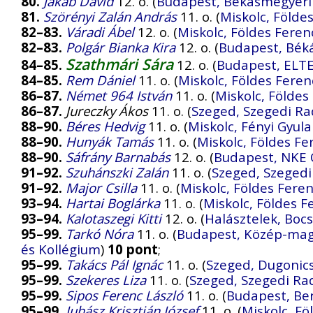
80.
Jakab Dávid
12. o. (
Budapest, Békásmegyeri
81.
Szörényi Zalán András
11. o. (
Miskolc, Föld
82–83.
Váradi Ábel
12. o. (
Miskolc, Földes Fere
82–83.
Polgár Bianka Kira
12. o. (
Budapest, Bék
Szathmári Sára
84–85.
12. o. (
Budapest, ELTE
84–85.
Rem Dániel
11. o. (
Miskolc, Földes Fere
86–87.
Német 964 István
11. o. (
Miskolc, Földe
86–87.
Jureczky Ákos
11. o. (
Szeged, Szegedi Ra
88–90.
Béres Hedvig
11. o. (
Miskolc, Fényi Gyul
88–90.
Hunyák Tamás
11. o. (
Miskolc, Földes F
88–90.
Sáfrány Barnabás
12. o. (
Budapest, NKE
91–92.
Szuhánszki Zalán
11. o. (
Szeged, Szegedi
91–92.
Major Csilla
11. o. (
Miskolc, Földes Fer
93–94.
Hartai Boglárka
11. o. (
Miskolc, Földes 
93–94.
Kalotaszegi Kitti
12. o. (
Halásztelek, Boc
95–99.
Tarkó Nóra
11. o. (
Budapest, Közép-magy
és Kollégium
)
10 pont
;
95–99.
Takács Pál Ignác
11. o. (
Szeged, Dugonic
95–99.
Szekeres Liza
11. o. (
Szeged, Szegedi Ra
95–99.
Sipos Ferenc László
11. o. (
Budapest, Be
95–99.
Juhász Krisztián József
11. o. (
Miskolc, F