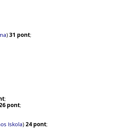
uma
)
31 pont
;
nt
;
26 pont
;
os Iskola
)
24 pont
;