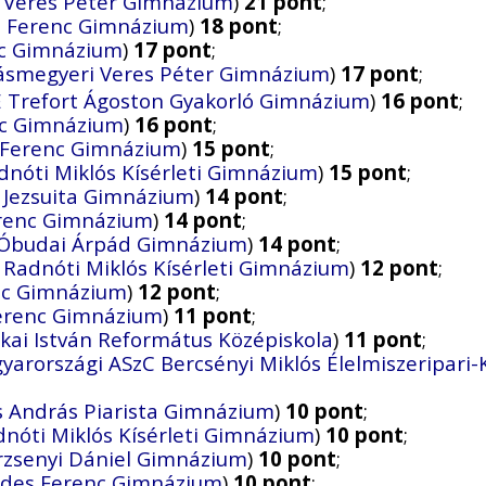
 Veres Péter Gimnázium
)
21 pont
;
es Ferenc Gimnázium
)
18 pont
;
nc Gimnázium
)
17 pont
;
ásmegyeri Veres Péter Gimnázium
)
17 pont
;
 Trefort Ágoston Gyakorló Gimnázium
)
16 pont
;
nc Gimnázium
)
16 pont
;
s Ferenc Gimnázium
)
15 pont
;
dnóti Miklós Kísérleti Gimnázium
)
15 pont
;
a Jezsuita Gimnázium
)
14 pont
;
erenc Gimnázium
)
14 pont
;
 Óbudai Árpád Gimnázium
)
14 pont
;
 Radnóti Miklós Kísérleti Gimnázium
)
12 pont
;
enc Gimnázium
)
12 pont
;
Ferenc Gimnázium
)
11 pont
;
skai István Református Középiskola
)
11 pont
;
arországi ASzC Bercsényi Miklós Élelmiszeripari
s András Piarista Gimnázium
)
10 pont
;
dnóti Miklós Kísérleti Gimnázium
)
10 pont
;
rzsenyi Dániel Gimnázium
)
10 pont
;
öldes Ferenc Gimnázium
)
10 pont
;