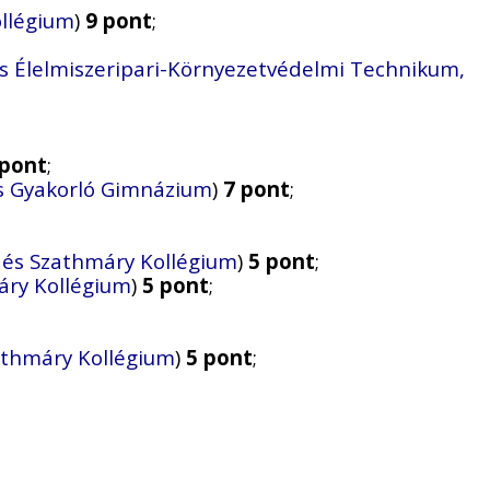
ollégium
)
9 pont
;
s Élelmiszeripari-Környezetvédelmi Technikum,
 pont
;
és Gyakorló Gimnázium
)
7 pont
;
és Szathmáry Kollégium
)
5 pont
;
ry Kollégium
)
5 pont
;
thmáry Kollégium
)
5 pont
;