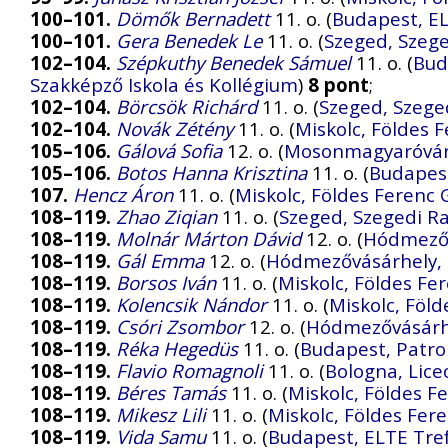
100–101.
Dömők Bernadett
11. o. (
Budapest, EL
100–101.
Gera Benedek Le
11. o. (
Szeged, Szege
102–104.
Szépkuthy Benedek Sámuel
11. o. (
Bud
Szakképző Iskola és Kollégium
)
8 pont
;
102–104.
Börcsök Richárd
11. o. (
Szeged, Szege
102–104.
Novák Zétény
11. o. (
Miskolc, Földes
105–106.
Gálová Sofia
12. o. (
Mosonmagyaróvár,
105–106.
Botos Hanna Krisztina
11. o. (
Budapest
107.
Hencz Áron
11. o. (
Miskolc, Földes Ferenc
108–119.
Zhao Ziqian
11. o. (
Szeged, Szegedi Ra
108–119.
Molnár Márton Dávid
12. o. (
Hódmezőv
108–119.
Gál Emma
12. o. (
Hódmezővásárhely, 
108–119.
Borsos Iván
11. o. (
Miskolc, Földes F
108–119.
Kolencsik Nándor
11. o. (
Miskolc, Föl
108–119.
Csóri Zsombor
12. o. (
Hódmezővásárhe
108–119.
Réka Hegedüs
11. o. (
Budapest, Patr
108–119.
Flavio Romagnoli
11. o. (
Bologna, Liceo
108–119.
Béres Tamás
11. o. (
Miskolc, Földes 
108–119.
Mikesz Lili
11. o. (
Miskolc, Földes Fe
108–119.
Vida Samu
11. o. (
Budapest, ELTE Tre