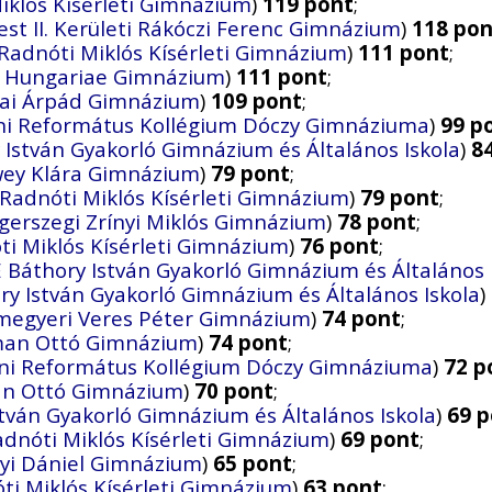
iklós Kísérleti Gimnázium
)
119 pont
;
st II. Kerületi Rákóczi Ferenc Gimnázium
)
118 pon
Radnóti Miklós Kísérleti Gimnázium
)
111 pont
;
a Hungariae Gimnázium
)
111 pont
;
ai Árpád Gimnázium
)
109 pont
;
ni Református Kollégium Dóczy Gimnáziuma
)
99 p
 István Gyakorló Gimnázium és Általános Iskola
)
8
wey Klára Gimnázium
)
79 pont
;
 Radnóti Miklós Kísérleti Gimnázium
)
79 pont
;
gerszegi Zrínyi Miklós Gimnázium
)
78 pont
;
ti Miklós Kísérleti Gimnázium
)
76 pont
;
 Báthory István Gyakorló Gimnázium és Általános 
ry István Gyakorló Gimnázium és Általános Iskola
)
megyeri Veres Péter Gimnázium
)
74 pont
;
rman Ottó Gimnázium
)
74 pont
;
ni Református Kollégium Dóczy Gimnáziuma
)
72 p
man Ottó Gimnázium
)
70 pont
;
tván Gyakorló Gimnázium és Általános Iskola
)
69 
adnóti Miklós Kísérleti Gimnázium
)
69 pont
;
yi Dániel Gimnázium
)
65 pont
;
ti Miklós Kísérleti Gimnázium
)
63 pont
;