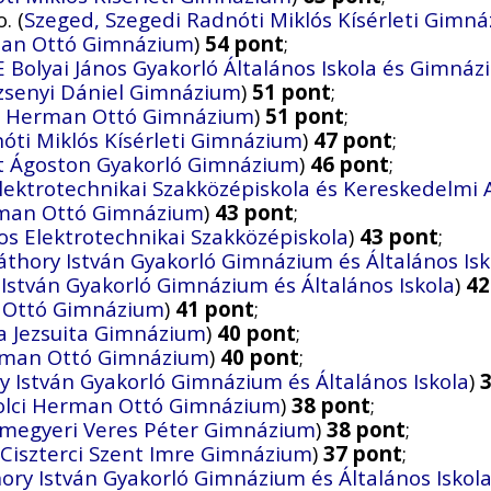
. (
Szeged, Szegedi Radnóti Miklós Kísérleti Gimn
rman Ottó Gimnázium
)
54 pont
;
 Bolyai János Gyakorló Általános Iskola és Gimná
zsenyi Dániel Gimnázium
)
51 pont
;
ci Herman Ottó Gimnázium
)
51 pont
;
óti Miklós Kísérleti Gimnázium
)
47 pont
;
t Ágoston Gyakorló Gimnázium
)
46 pont
;
 Elektrotechnikai Szakközépiskola és Kereskedelmi
erman Ottó Gimnázium
)
43 pont
;
yos Elektrotechnikai Szakközépiskola
)
43 pont
;
áthory István Gyakorló Gimnázium és Általános Isk
István Gyakorló Gimnázium és Általános Iskola
)
42
n Ottó Gimnázium
)
41 pont
;
la Jezsuita Gimnázium
)
40 pont
;
erman Ottó Gimnázium
)
40 pont
;
y István Gyakorló Gimnázium és Általános Iskola
)
kolci Herman Ottó Gimnázium
)
38 pont
;
megyeri Veres Péter Gimnázium
)
38 pont
;
Ciszterci Szent Imre Gimnázium
)
37 pont
;
ory István Gyakorló Gimnázium és Általános Iskol