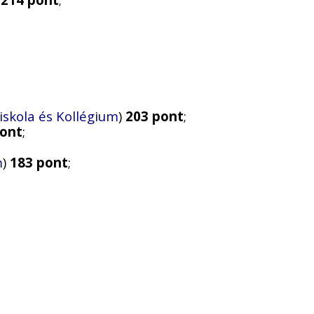
skola és Kollégium
)
203 pont
;
pont
;
m
)
183 pont
;