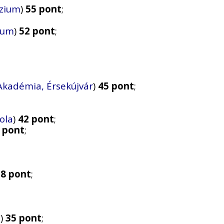
ázium
)
55 pont
;
zium
)
52 pont
;
 Akadémia, Érsekújvár
)
45 pont
;
ola
)
42 pont
;
 pont
;
38 pont
;
a
)
35 pont
;