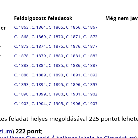
Feldolgozott feladatok
Még nem javí
ber
C. 1863.
,
C. 1864.
,
C. 1865.
,
C. 1866.
,
C. 1867.
C. 1868.
,
C. 1869.
,
C. 1870.
,
C. 1871.
,
C. 1872.
r
C. 1873.
,
C. 1874.
,
C. 1875.
,
C. 1876.
,
C. 1877.
r
C. 1878.
,
C. 1879.
,
C. 1880.
,
C. 1881.
,
C. 1882.
C. 1883.
,
C. 1884.
,
C. 1885.
,
C. 1886.
,
C. 1887.
C. 1888.
,
C. 1889.
,
C. 1890.
,
C. 1891.
,
C. 1892.
C. 1893.
,
C. 1894.
,
C. 1895.
,
C. 1896.
,
C. 1897.
C. 1898.
,
C. 1899.
,
C. 1900.
,
C. 1901.
,
C. 1902.
C. 1903.
,
C. 1904.
,
C. 1905.
,
C. 1906.
,
C. 1907.
zes feladat helyes megoldásával 225 pontot lehetet
ázium
)
222 pont
;
yai János Gyakorló Általános Iskola és Gimnázium