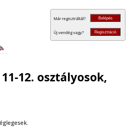
Belépés
Már regisztráltál?
Regisztráció
Új vendég vagy?
11-12. osztályosok,
églegesek.