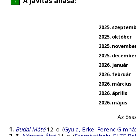
A javítás állása:
+/–
2025. szeptem
2025. október
2025. novembe
2025. decembe
2026. január
2026. február
2026. március
2026. április
2026. május
Az öss
1.
Budai Máté
12. o. (
Gyula, Erkel Ferenc Gimn
2–3.
Németh Ábel
11. o. (
Szombathely, ELTE Bol