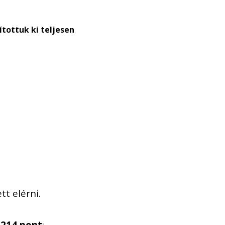
tottuk ki teljesen
t elérni.
)
214 pont
;