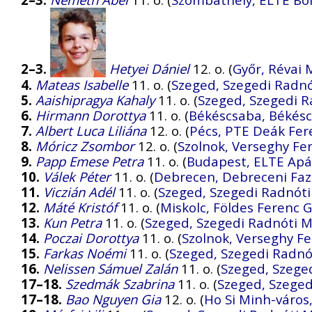
2–3.
Hetyei Dániel
12. o. (
Győr, Révai 
4.
Mateas Isabelle
11. o. (
Szeged, Szegedi Radnó
5.
Aaishipragya Kahaly
11. o. (
Szeged, Szegedi R
6.
Hirmann Dorottya
11. o. (
Békéscsaba, Békésc
7.
Albert Luca Liliána
12. o. (
Pécs, PTE Deák Fer
8.
Móricz Zsombor
12. o. (
Szolnok, Verseghy F
9.
Papp Emese Petra
11. o. (
Budapest, ELTE Apá
10.
Válek Péter
11. o. (
Debrecen, Debreceni Fa
11.
Viczián Adél
11. o. (
Szeged, Szegedi Radnóti
12.
Máté Kristóf
11. o. (
Miskolc, Földes Ferenc
13.
Kun Petra
11. o. (
Szeged, Szegedi Radnóti M
14.
Poczai Dorottya
11. o. (
Szolnok, Verseghy F
15.
Farkas Noémi
11. o. (
Szeged, Szegedi Radnó
16.
Nelissen Sámuel Zalán
11. o. (
Szeged, Szeged
17–18.
Szedmák Szabrina
11. o. (
Szeged, Szeged
17–18.
Bao Nguyen Gia
12. o. (
Ho Si Minh-város