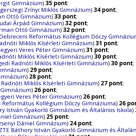
argit Gimnázium
)
35 pont
;
gerszegi Zrínyi Miklós Gimnázium
)
34 pont
;
man Ottó Gimnázium
)
33 pont
;
udai Árpád Gimnázium
)
32 pont
;
Herman Ottó Gimnázium
)
32 pont
;
Debreceni Református Kollégium Dóczy Gimnázi
adnóti Miklós Kísérleti Gimnázium
)
31 pont
;
egyeri Veres Péter Gimnázium
)
31 pont
;
adnóti Miklós Kísérleti Gimnázium
)
30 pont
;
gedi Radnóti Miklós Kísérleti Gimnázium
)
30 pont
;
 Gimnázium
)
29 pont
;
Gimnázium
)
28 pont
;
 Radnóti Miklós Kísérleti Gimnázium
)
27 pont
;
 Gimnázium
)
26 pont
;
gyeri Veres Péter Gimnázium
)
26 pont
;
i Református Kollégium Dóczy Gimnáziuma
)
26 po
y István Gyakorló Gimnázium és Általános Iskola
)
ániel Gimnázium
)
25 pont
;
zsenyi Dániel Gimnázium
)
24 pont
;
ZTE Báthory István Gyakorló Gimnázium és Általán