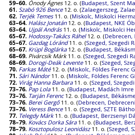
59–60.
Ónody Ágnes
12. o. (
Budapest, Szent M
61.
Szabó 926 Bence
12. o. (
Zalaegerszeg, Zalae
62.
Terjék Temes
11. o. (
Miskolc, Miskolci Her
63–64.
Halász Jonatán
12. o. (
Budapest, NKE Ób
63–64.
Ujpál András
11. o. (
Miskolc, Miskolci 
65–67.
Hodossy-Takács Ráhel
12. o. (
Debrecen, 
65–67.
Gazdag Lóránd
11. o. (
Szeged, Szegedi R
65–67.
Krüpl Boglárka
12. o. (
Budapest, Békásm
68–69.
Pivárcsik Márk
11. o. (
Szeged, Szegedi R
68–69.
Dorogi-Deák Levente
11. o. (
Szeged, Sze
70.
Farkas Máté
12. o. (
Miskolc, Földes Ferenc
71.
Sári Nándor
11. o. (
Miskolc, Földes Ferenc 
72.
Virág Hanna Barbara
11. o. (
Szeged, Szegedi
73–76.
Pap Lola
11. o. (
Budapest, Madách Imre
73–76.
Tarján Ferenc
12. o. (
Budapest, Békásme
73–76.
Berei Gergő
11. o. (
Debrecen, Debrecen
73–76.
Veress Bence
11. o. (
Szeged, SZTE Báthor
77.
Telegdy Márk
11. o. (
Budapest, Berzsenyi D
78–79.
Kovács Dorka Sára
11. o. (
Budapest, Ber
78–79.
Kosztopulosz Leonidász
11. o. (
Szeged, S