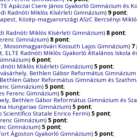
TE Apáczai Csere János Gyakorló Gimnázium és K
di Radnóti Miklós Kísérleti Gimnázium
)
9 pont
;
apest, Közép-magyarországi ASzC Bercsényi Mikló
di Radnóti Miklós Kísérleti Gimnázium
)
8 pont
;
 Ferenc Gimnázium
)
8 pont
;
 Mosonmagyaróvári Kossuth Lajos Gimnázium
)
7
, ELTE Radnóti Miklós Gyakorló Általános Iskola 
 Gimnázium
)
6 pont
;
dnóti Miklós Kísérleti Gimnázium
)
5 pont
;
ásárhely, Bethlen Gábor Református Gimnázium 
Bethlen Gábor Református Gimnázium és Szathmá
erenc Gimnázium
)
5 pont
;
des Ferenc Gimnázium
)
5 pont
;
ly, Bethlen Gábor Református Gimnázium és Sza
ona Hungariae Gimnázium
)
5 pont
;
 Scientifico Statale Enrico Fermi
)
5 pont
;
Ferenc Gimnázium
)
5 pont
;
renc Gimnázium
)
5 pont
;
fort Ágoston Gyakorló Gimnázium
)
5 pont
;