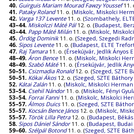
40.
Guirguis Mariam Mourad Fawzy Youssef
11. o
41.
Pataky Roland
11. o. (
Miskolc, Miskolci He
42.
Varga 137 Levente
11. o. (
Szombathely, ELTE
43–44.
Miskolczi Máté Pál
12. o. (
Budapest, Ber
43–44.
Papp Máté Milán
11. o. (
Miskolc, Miskol
45.
Ördög Dominik
11. o. (
Szeged, Szegedi Radn
46.
Sipos Levente
11. o. (
Budapest, ELTE Trefor
47.
Raj Tamara
11. o. (
Érsekújvár, Jedlik Ányos
48–49.
Áron Bence
11. o. (
Miskolc, Miskolci H
48–49.
Szabó Máté
11. o. (
Érsekújvár, Jedlik Án
50–51.
Csizmadia Ronald
12. o. (
Szeged, SZTE B
50–51.
Kókai Ákos
12. o. (
Szeged, SZTE Báthory 
52.
Kátai Zalán
11. o. (
Miskolc, Miskolci Herma
53–54.
Csehil Nándor
11. o. (
Miskolc, Fényi Gyu
53–54.
Forrai Fanni
11. o. (
Miskolc, Miskolci H
55–57.
Álmos Duics
11. o. (
Szeged, SZTE Báthor
55–57.
Kocsán Bence János
12. o. (
Miskolc, Mis
55–57.
Török Lilla Petra
12. o. (
Budapest, Békás
58.
Sipos Dániel Sándor
11. o. (
Budapest, Budai 
59–60.
Szélpál Botond
11. o. (
Szeged, SZTE Báth