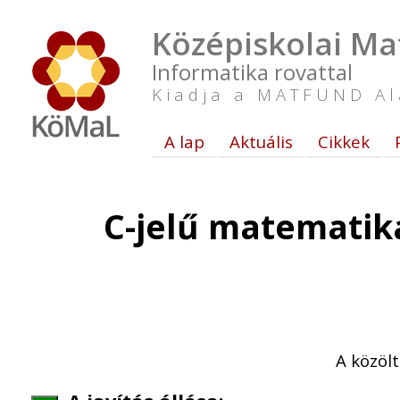
Középiskolai Ma
Informatika rovattal
Kiadja a MATFUND Al
A lap
Aktuális
Cikkek
C-jelű matematika
A közöl