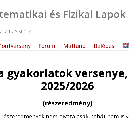
tematikai és Fizikai Lapok
apítvány
Pontverseny
Fórum
Matfund
Belépés
 gyakorlatok versenye, 
2025/2026
(részeredmény)
t részeredmények nem hivatalosak, tehát nem is v