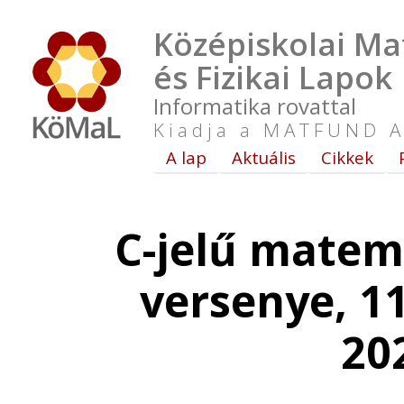
Középiskolai Ma
és Fizikai Lapok
Informatika rovattal
Kiadja a MATFUND A
A lap
Aktuális
Cikkek
C-jelű matem
versenye, 11
20