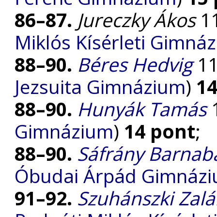
86–87.
Jureczky Ákos
11
Miklós Kísérleti Gimná
88–90.
Béres Hedvig
11.
Jezsuita Gimnázium
)
14
88–90.
Hunyák Tamás
Gimnázium
)
14 pont
;
88–90.
Sáfrány Barnab
Óbudai Árpád Gimnáz
91–92.
Szuhánszki Zal