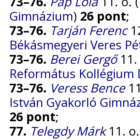
73–76.
Pap Lola
11. o. (
Gimnázium
)
26 pont
;
73–76.
Tarján Ferenc
12
Békásmegyeri Veres P
73–76.
Berei Gergő
11. 
Református Kollégium
73–76.
Veress Bence
11
István Gyakorló Gimnáz
26 pont
;
77.
Telegdy Márk
11. o.