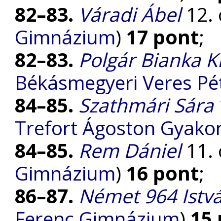
82–83.
Váradi Ábel
12. 
Gimnázium
)
17 pont
;
82–83.
Polgár Bianka K
Békásmegyeri Veres P
84–85.
Szathmári Sára
Trefort Ágoston Gyako
84–85.
Rem Dániel
11. 
Gimnázium
)
16 pont
;
86–87.
Német 964 Istv
Ferenc Gimnázium
)
15