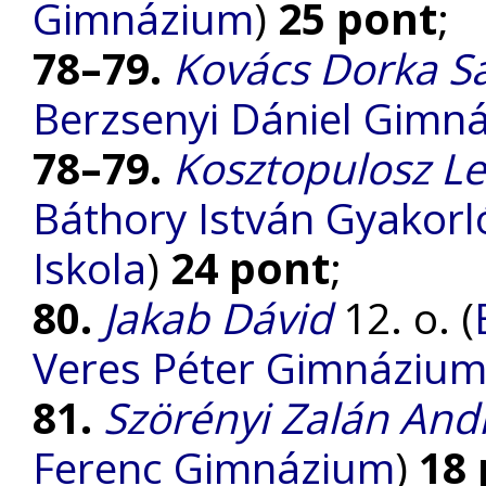
Gimnázium
)
25 pont
;
78–79.
Kovács Dorka S
Berzsenyi Dániel Gimn
78–79.
Kosztopulosz L
Báthory István Gyakorl
Iskola
)
24 pont
;
80.
Jakab Dávid
12. o. (
Veres Péter Gimnáziu
81.
Szörényi Zalán An
Ferenc Gimnázium
)
18