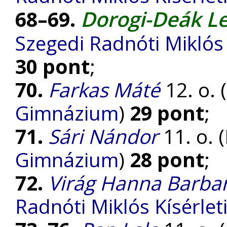
Dorogi-Deák L
68–69.
Szegedi Radnóti Miklós
30 pont
;
70.
Farkas Máté
12. o. (
Gimnázium
)
29 pont
;
71.
Sári Nándor
11. o. (
Gimnázium
)
28 pont
;
72.
Virág Hanna Barba
Radnóti Miklós Kísérle