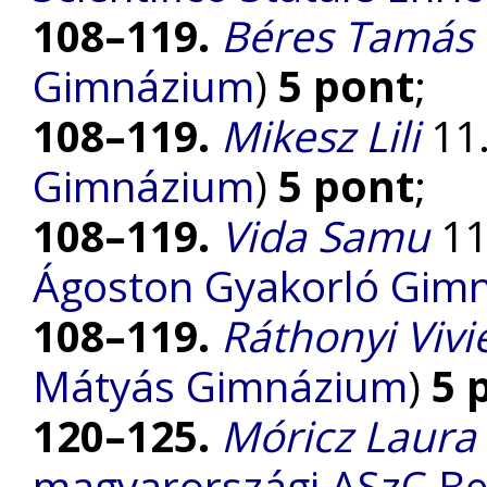
108–119.
Béres Tamás
Gimnázium
)
5 pont
;
108–119.
Mikesz Lili
11.
Gimnázium
)
5 pont
;
108–119.
Vida Samu
11.
Ágoston Gyakorló Gim
108–119.
Ráthonyi Vivi
Mátyás Gimnázium
)
5 
120–125.
Móricz Laura
magyarországi ASzC Be