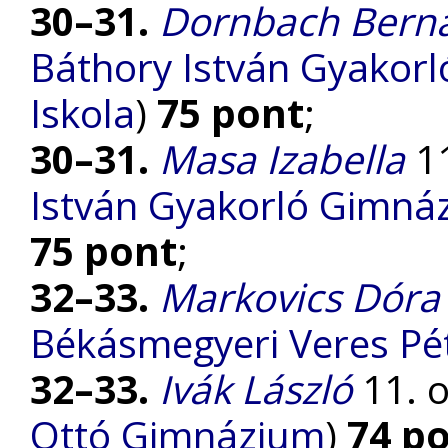
30–31.
Dornbach Bern
Báthory István Gyakorl
Iskola
)
75 pont
;
30–31.
Masa Izabella
11
István Gyakorló Gimnáz
75 pont
;
32–33.
Markovics Dóra
Békásmegyeri Veres P
32–33.
Ivák László
11. o
Ottó Gimnázium
)
74 p