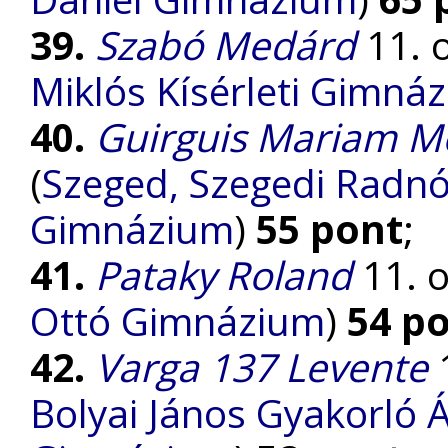
39.
Szabó Medárd
11. o
Miklós Kísérleti Gimná
40.
Guirguis Mariam M
(
Szeged, Szegedi Radnót
Gimnázium
)
55 pont
;
41.
Pataky Roland
11. o
Ottó Gimnázium
)
54 p
42.
Varga 137 Levente
1
Bolyai János Gyakorló Á