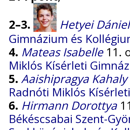
2–3.
Hetyei Dániel
Gimnázium és Kollégi
4.
Mateas Isabelle
11. o
Miklós Kísérleti Gimná
5.
Aaishipragya Kahaly
Radnóti Miklós Kísérle
6.
Hirmann Dorottya
11
Békéscsabai Szent-Gyö