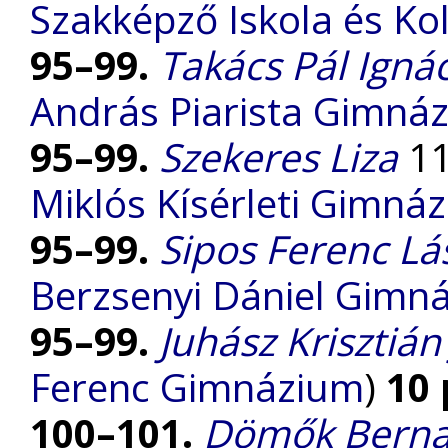
Szakképző Iskola és Ko
95–99.
Takács Pál Igná
András Piarista Gimná
95–99.
Szekeres Liza
11
Miklós Kísérleti Gimná
95–99.
Sipos Ferenc Lá
Berzsenyi Dániel Gimn
95–99.
Juhász Krisztián
Ferenc Gimnázium
)
10
100–101.
Dömők Berna