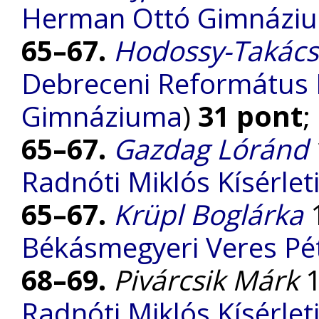
Herman Ottó Gimnázi
65–67.
Hodossy-Takács
Debreceni Református 
Gimnáziuma
)
31 pont
;
65–67.
Gazdag Lóránd
Radnóti Miklós Kísérle
65–67.
Krüpl Boglárka
1
Békásmegyeri Veres P
68–69.
Pivárcsik Márk
1
Radnóti Miklós Kísérle