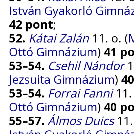
István Gyakorló Gimnáz
42 pont
;
52.
Kátai Zalán
11. o. (
M
Ottó Gimnázium
)
41 p
53–54.
Csehil Nándor
11
Jezsuita Gimnázium
)
40
53–54.
Forrai Fanni
11. 
Ottó Gimnázium
)
40 p
55–57.
Álmos Duics
11. 