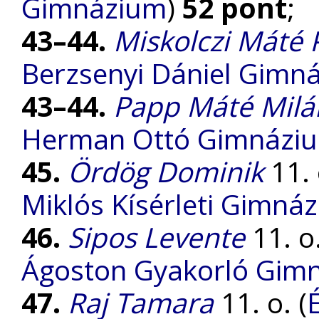
Gimnázium
)
52 pont
;
43–44.
Miskolczi Máté 
Berzsenyi Dániel Gimn
43–44.
Papp Máté Milá
Herman Ottó Gimnázi
45.
Ördög Dominik
11. 
Miklós Kísérleti Gimná
46.
Sipos Levente
11. o.
Ágoston Gyakorló Gim
47.
Raj Tamara
11. o. (