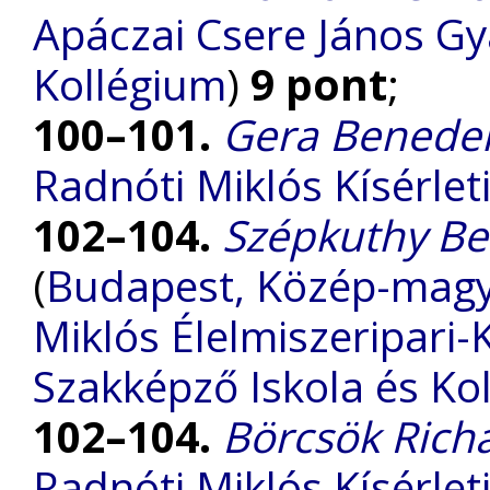
Apáczai Csere János G
Kollégium
)
9 pont
;
100–101.
Gera Benede
Radnóti Miklós Kísérle
102–104.
Szépkuthy B
(
Budapest, Közép-magy
Miklós Élelmiszeripari
Szakképző Iskola és Ko
102–104.
Börcsök Rich
Radnóti Miklós Kísérle