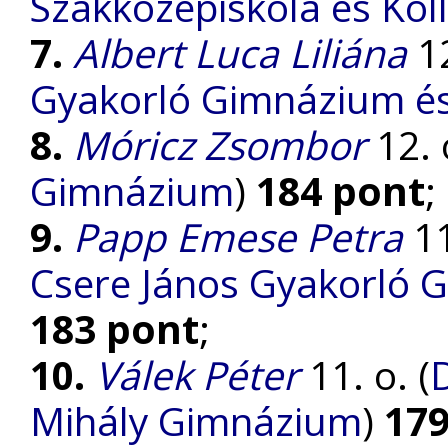
Szakközépiskola és Kol
7.
Albert Luca Liliána
12
Gyakorló Gimnázium és 
8.
Móricz Zsombor
12. o
Gimnázium
)
184 pont
;
9.
Papp Emese Petra
11
Csere János Gyakorló 
183 pont
;
10.
Válek Péter
11. o. (
Mihály Gimnázium
)
179