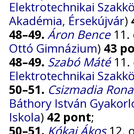
Elektrotechnikai Szakk
Akadémia, Érsekújvár
)
48–49.
Áron Bence
11. 
Ottó Gimnázium
)
43 p
48–49.
Szabó Máté
11. 
Elektrotechnikai Szakk
50–51.
Csizmadia Rona
Báthory István Gyakorl
Iskola
)
42 pont
;
50–51.
Kókai Ákos
12. o