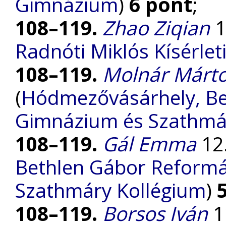
Gimnázium
)
6 pont
;
108–119.
Zhao Ziqian
1
Radnóti Miklós Kísérle
108–119.
Molnár Márto
(
Hódmezővásárhely, Be
Gimnázium és Szathmá
108–119.
Gál Emma
12.
Bethlen Gábor Reform
Szathmáry Kollégium
)
108–119.
Borsos Iván
11