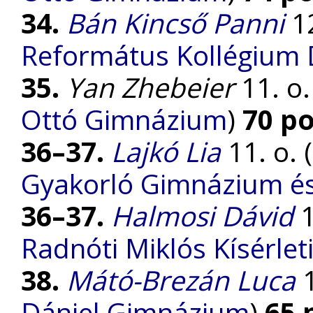
34.
Bán Kincső Panni
12
Református Kollégium
35.
Yan Zhebeier
11. o.
Ottó Gimnázium
)
70 p
36–37.
Lajkó Lia
11. o. (
Gyakorló Gimnázium és 
36–37.
Halmosi Dávid
1
Radnóti Miklós Kísérle
38.
Mátó-Brezán Luca
1
Dániel Gimnázium
)
65 