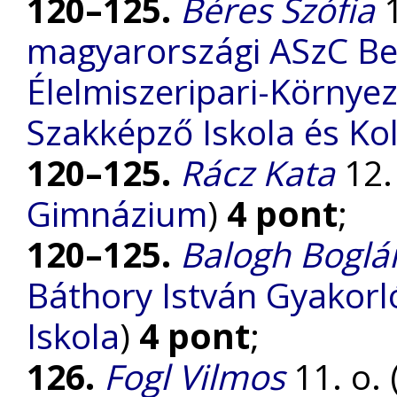
120–125.
Béres Szófia
1
magyarországi ASzC Be
Élelmiszeripari-Környe
Szakképző Iskola és Ko
120–125.
Rácz Kata
12. 
Gimnázium
)
4 pont
;
120–125.
Balogh Boglá
Báthory István Gyakorl
Iskola
)
4 pont
;
126.
Fogl Vilmos
11. o. 