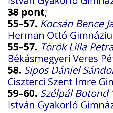
István Gyakorló Gimnáz
38 pont
;
55–57.
Kocsán Bence J
Herman Ottó Gimnázi
55–57.
Török Lilla Petr
Békásmegyeri Veres P
58.
Sipos Dániel Sándo
Ciszterci Szent Imre G
59–60.
Szélpál Botond
1
István Gyakorló Gimnáz