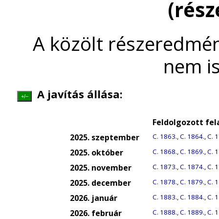
(rés
A közölt részeredmén
nem is
A javítás állása:
+/–
Feldolgozott fe
2025. szeptember
C. 1863.
,
C. 1864.
,
C. 
2025. október
C. 1868.
,
C. 1869.
,
C. 
2025. november
C. 1873.
,
C. 1874.
,
C. 
2025. december
C. 1878.
,
C. 1879.
,
C. 
2026. január
C. 1883.
,
C. 1884.
,
C. 
2026. február
C. 1888.
,
C. 1889.
,
C. 