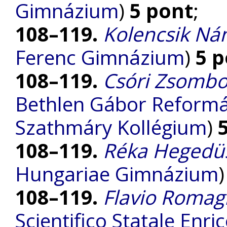
Gimnázium
)
5 pont
;
108–119.
Kolencsik Ná
Ferenc Gimnázium
)
5 
108–119.
Csóri Zsombo
Bethlen Gábor Reform
Szathmáry Kollégium
)
108–119.
Réka Hegedü
Hungariae Gimnázium
108–119.
Flavio Romag
Scientifico Statale Enri