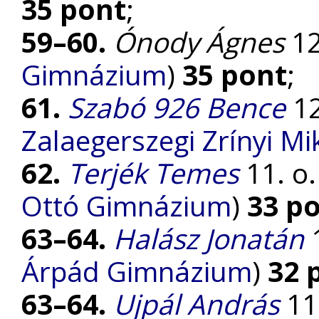
35 pont
;
59–60.
Ónody Ágnes
12
Gimnázium
)
35 pont
;
61.
Szabó 926 Bence
12
Zalaegerszegi Zrínyi M
62.
Terjék Temes
11. o.
Ottó Gimnázium
)
33 p
63–64.
Halász Jonatán
1
Árpád Gimnázium
)
32 
63–64.
Ujpál András
11.