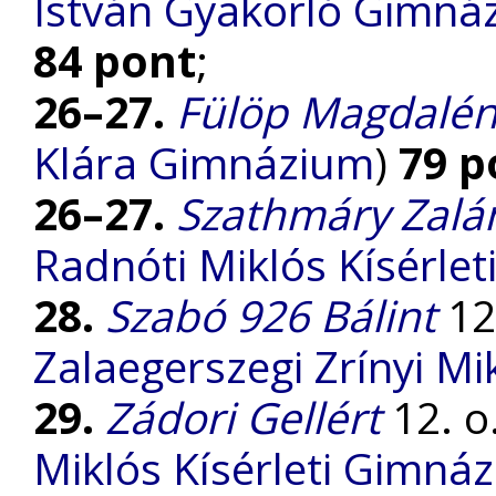
István Gyakorló Gimnáz
84 pont
;
26–27.
Fülöp Magdalé
Klára Gimnázium
)
79 p
26–27.
Szathmáry Zalá
Radnóti Miklós Kísérle
28.
Szabó 926 Bálint
12.
Zalaegerszegi Zrínyi M
29.
Zádori Gellért
12. o.
Miklós Kísérleti Gimná