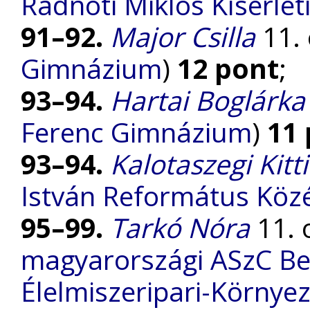
Radnóti Miklós Kísérle
91–92.
Major Csilla
11. 
Gimnázium
)
12 pont
;
93–94.
Hartai Boglárka
Ferenc Gimnázium
)
11
93–94.
Kalotaszegi Kitti
István Református Köz
95–99.
Tarkó Nóra
11. o
magyarországi ASzC Be
Élelmiszeripari-Környe