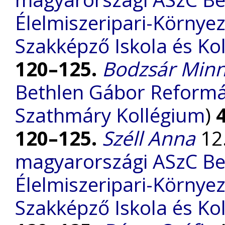
Élelmiszeripari-Környe
Szakképző Iskola és Ko
120–125.
Bodzsár Min
Bethlen Gábor Reform
Szathmáry Kollégium
)
120–125.
Széll Anna
12.
magyarországi ASzC Be
Élelmiszeripari-Környe
Szakképző Iskola és Ko