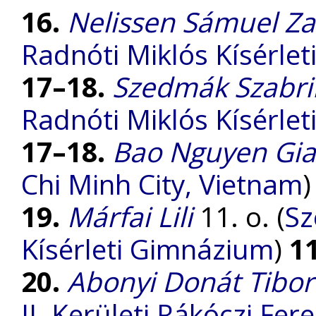
16.
Nelissen Sámuel Za
Radnóti Miklós Kísérle
17–18.
Szedmák Szabri
Radnóti Miklós Kísérle
17–18.
Bao Nguyen Gia
Chi Minh City, Vietnam
19.
Márfai Lili
11. o. (
Sz
Kísérleti Gimnázium
)
1
20.
Abonyi Donát Tibor
II. Kerületi Rákóczi Fe