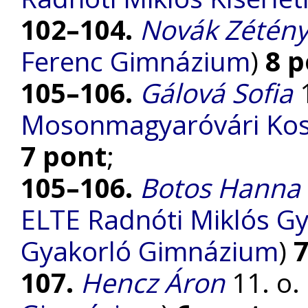
102–104.
Novák Zétén
Ferenc Gimnázium
)
8 
105–106.
Gálová Sofia
1
Mosonmagyaróvári Kos
7 pont
;
105–106.
Botos Hanna 
ELTE Radnóti Miklós Gy
Gyakorló Gimnázium
)
7
107.
Hencz Áron
11. o. 