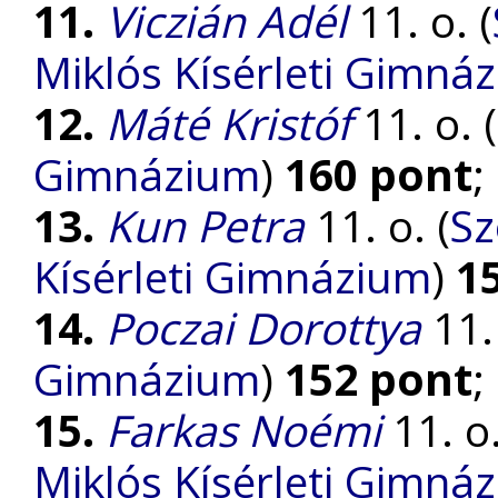
11.
Viczián Adél
11. o. (
Miklós Kísérleti Gimná
12.
Máté Kristóf
11. o. (
Gimnázium
)
160 pont
;
13.
Kun Petra
11. o. (
Sz
Kísérleti Gimnázium
)
1
14.
Poczai Dorottya
11. 
Gimnázium
)
152 pont
;
15.
Farkas Noémi
11. o.
Miklós Kísérleti Gimná