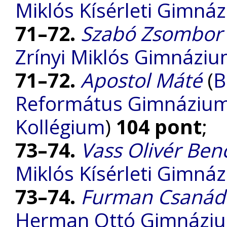
Miklós Kísérleti Gimná
71–72.
Szabó Zsombor
Zrínyi Miklós Gimnázi
71–72.
Apostol Máté
(
B
Református Gimnázium, 
Kollégium
)
104 pont
;
73–74.
Vass Olivér Ben
Miklós Kísérleti Gimná
73–74.
Furman Csanád 
Herman Ottó Gimnázi