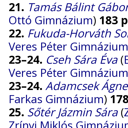
21.
Tamás Bálint Gábo
Ottó Gimnázium
)
183 
22.
Fukuda-Horváth S
Veres Péter Gimnáziu
23–24.
Cseh Sára Éva
(
Veres Péter Gimnáziu
23–24.
Adamcsek Ágne
Farkas Gimnázium
)
17
25.
Sőtér Jázmin Sára
(
Zrínyi Miklós Gimnázi