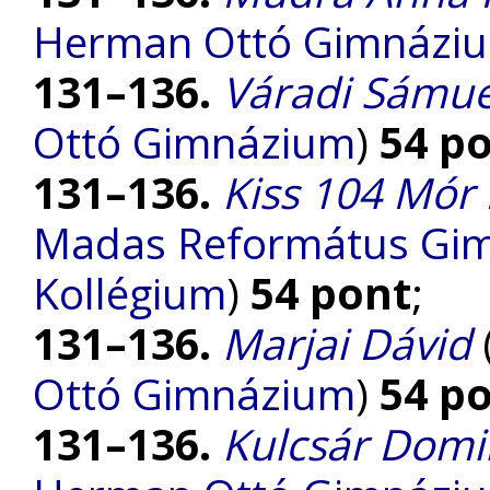
Herman Ottó Gimnázi
131–136.
Váradi Sámue
Ottó Gimnázium
)
54 p
131–136.
Kiss 104 Mór
Madas Református Gimn
Kollégium
)
54 pont
;
131–136.
Marjai Dávid
Ottó Gimnázium
)
54 p
131–136.
Kulcsár Domi