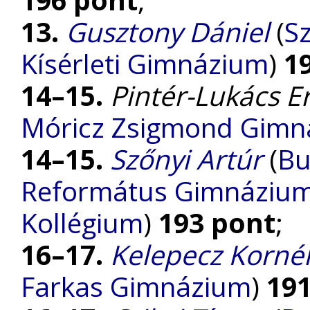
13.
Gusztony Dániel
(
S
Kísérleti Gimnázium
)
1
14–15.
Pintér-Lukács Er
Móricz Zsigmond Gimn
14–15.
Szőnyi Artúr
(
Bu
Református Gimnázium, 
Kollégium
)
193 pont
;
16–17.
Kelepecz Kornél
Farkas Gimnázium
)
19