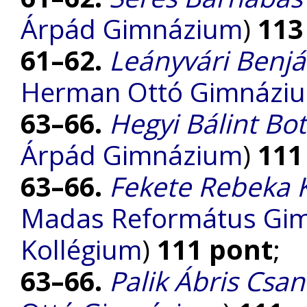
Árpád Gimnázium
)
113
61–62.
Leányvári Benj
Herman Ottó Gimnázi
63–66.
Hegyi Bálint Bo
Árpád Gimnázium
)
111
63–66.
Fekete Rebeka K
Madas Református Gimn
Kollégium
)
111 pont
;
63–66.
Palik Ábris Csa