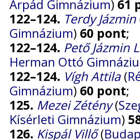
Árpád Gimnázium
)
61 
122–124.
Terdy Jázmin
Gimnázium
)
60 pont
;
122–124.
Pető Jázmin 
Herman Ottó Gimnázi
122–124.
Vígh Attila
(
Ré
Gimnázium
)
60 pont
;
125.
Mezei Zétény
(
Sze
Kísérleti Gimnázium
)
5
126.
Kispál Villő
(
Budap