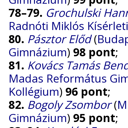
78–79.
Grochulski Han
Radnóti Miklós Kísérle
80.
Pásztor Előd
(
Budap
Gimnázium
)
98 pont
;
81.
Kovács Tamás Ben
Madas Református Gimn
Kollégium
)
96 pont
;
82.
Bogoly Zsombor
(
Mi
Gimnázium
)
95 pont
;