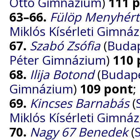
Ottó Gimnázium
)
111 
63–66.
Fülöp Menyhért
Miklós Kísérleti Gimná
67.
Szabó Zsófia
(
Budap
Péter Gimnázium
)
110 
68.
Ilija Botond
(
Budape
Gimnázium
)
109 pont
;
69.
Kincses Barnabás
(
Miklós Kísérleti Gimná
70.
Nagy 67 Benedek
(