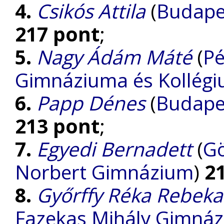
4.
Csikós Attila
(
Budape
217 pont
;
5.
Nagy Ádám Máté
(
Pé
Gimnáziuma és Kollég
6.
Papp Dénes
(
Budape
213 pont
;
7.
Egyedi Bernadett
(
Gö
Norbert Gimnázium
)
2
8.
Győrffy Réka Rebeka
Fazekas Mihály Gimná