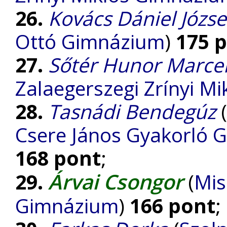
26.
Kovács Dániel Józs
Ottó Gimnázium
)
175 
27.
Sőtér Hunor Marcel
Zalaegerszegi Zrínyi M
28.
Tasnádi Bendegúz
(
Csere János Gyakorló 
168 pont
;
Árvai Csongor
29.
(
Mis
Gimnázium
)
166 pont
;