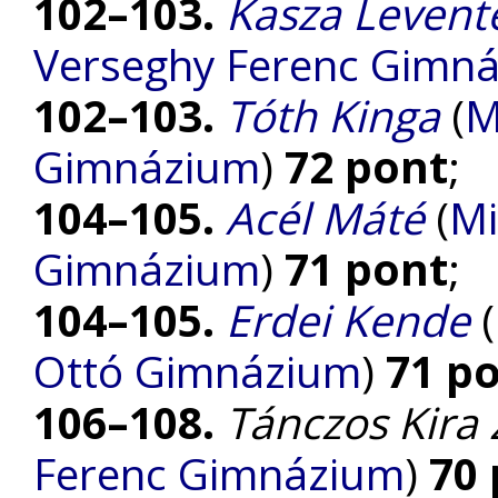
102–103.
Kasza Leven
Verseghy Ferenc Gimn
102–103.
Tóth Kinga
(
M
Gimnázium
)
72 pont
;
104–105.
Acél Máté
(
Mi
Gimnázium
)
71 pont
;
104–105.
Erdei Kende
(
Ottó Gimnázium
)
71 p
106–108.
Tánczos Kira 
Ferenc Gimnázium
)
70