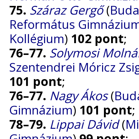
75.
Száraz Gergő
(
Buda
Református Gimnázium, 
Kollégium
)
102 pont
;
76–77.
Solymosi Molná
Szentendrei Móricz Z
101 pont
;
76–77.
Nagy Ákos
(
Bud
Gimnázium
)
101 pont
;
78–79.
Lippai Dávid
(
Mi
Gimnázium
)
99 pont
;