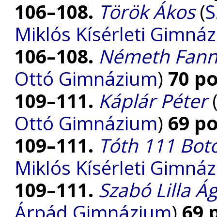
106–108.
Török Ákos
(
S
Miklós Kísérleti Gimná
106–108.
Németh Fann
Ottó Gimnázium
)
70 p
109–111.
Káplár Péter
Ottó Gimnázium
)
69 p
109–111.
Tóth 111 Bot
Miklós Kísérleti Gimná
109–111.
Szabó Lilla Á
Árpád Gimnázium
)
69 