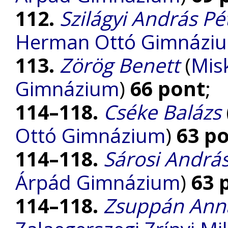
112.
Szilágyi András Pé
Herman Ottó Gimnázi
113.
Zörög Benett
(
Mis
Gimnázium
)
66 pont
;
114–118.
Cséke Balázs
Ottó Gimnázium
)
63 p
114–118.
Sárosi Andrá
Árpád Gimnázium
)
63 
114–118.
Zsuppán Ann