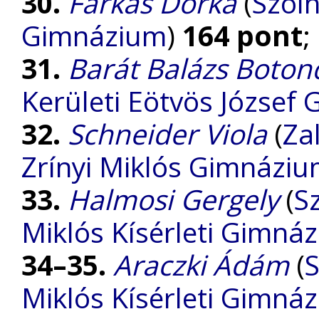
30.
Farkas Dorka
(
Szol
Gimnázium
)
164 pont
;
31.
Barát Balázs Boton
Kerületi Eötvös József
32.
Schneider Viola
(
Za
Zrínyi Miklós Gimnázi
33.
Halmosi Gergely
(
S
Miklós Kísérleti Gimná
34–35.
Araczki Ádám
(
S
Miklós Kísérleti Gimná