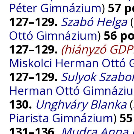
Péter Gimnázium
)
57 p
127–129.
Szabó Helga
(
Ottó Gimnázium
)
56 p
127–129.
(hiányzó GDPR
Miskolci Herman Ottó
127–129.
Sulyok Szabol
Herman Ottó Gimnázi
130.
Unghváry Blanka
(
Piarista Gimnázium
)
55
131–136.
Mudra Anna 