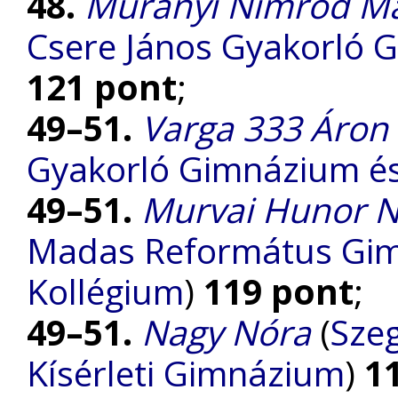
48.
Murányi Nimród M
Csere János Gyakorló 
121 pont
;
49–51.
Varga 333 Áron
Gyakorló Gimnázium és 
49–51.
Murvai Hunor 
Madas Református Gimn
Kollégium
)
119 pont
;
49–51.
Nagy Nóra
(
Szeg
Kísérleti Gimnázium
)
1