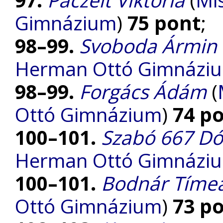
Gimnázium
)
75 pont
;
98–99.
Svoboda Ármin
Herman Ottó Gimnázi
98–99.
Forgács Ádám
(
Ottó Gimnázium
)
74 p
100–101.
Szabó 667 Dó
Herman Ottó Gimnázi
100–101.
Bodnár Tíme
Ottó Gimnázium
)
73 p