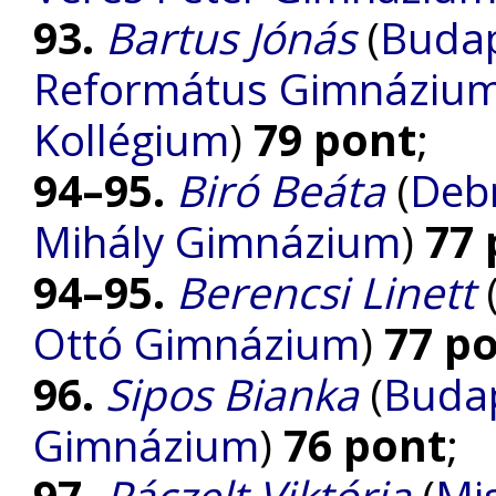
93.
Bartus Jónás
(
Budap
Református Gimnázium, 
Kollégium
)
79 pont
;
94–95.
Biró Beáta
(
Debr
Mihály Gimnázium
)
77 
94–95.
Berencsi Linett
Ottó Gimnázium
)
77 p
96.
Sipos Bianka
(
Budap
Gimnázium
)
76 pont
;
97.
Páczelt Viktória
(
Mi