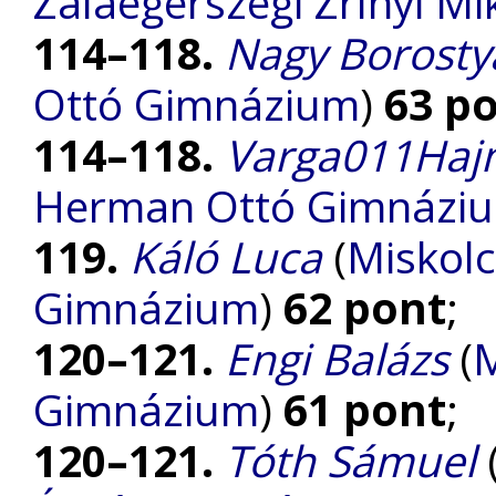
Zalaegerszegi Zrínyi M
114–118.
Nagy Borosty
Ottó Gimnázium
)
63 p
114–118.
Varga011Haj
Herman Ottó Gimnázi
119.
Káló Luca
(
Miskolc
Gimnázium
)
62 pont
;
120–121.
Engi Balázs
(
M
Gimnázium
)
61 pont
;
120–121.
Tóth Sámuel