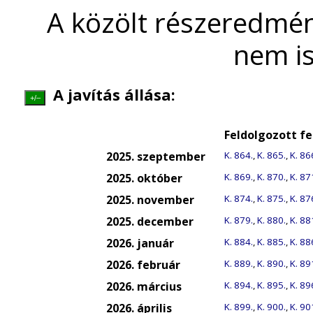
A közölt részeredmén
nem is
A javítás állása:
+/–
Feldolgozott f
2025. szeptember
K. 864.
,
K. 865.
,
K. 86
2025. október
K. 869.
,
K. 870.
,
K. 87
2025. november
K. 874.
,
K. 875.
,
K. 87
2025. december
K. 879.
,
K. 880.
,
K. 88
2026. január
K. 884.
,
K. 885.
,
K. 88
2026. február
K. 889.
,
K. 890.
,
K. 89
2026. március
K. 894.
,
K. 895.
,
K. 89
2026. április
K. 899.
,
K. 900.
,
K. 90