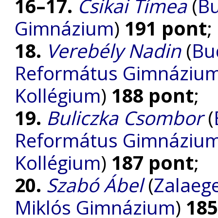
16–17.
Csikai Tímea
(
Bu
Gimnázium
)
191 pont
;
18.
Verebély Nadin
(
Bu
Református Gimnázium, 
Kollégium
)
188 pont
;
19.
Buliczka Csombor
(
Református Gimnázium, 
Kollégium
)
187 pont
;
20.
Szabó Ábel
(
Zalaege
Miklós Gimnázium
)
185