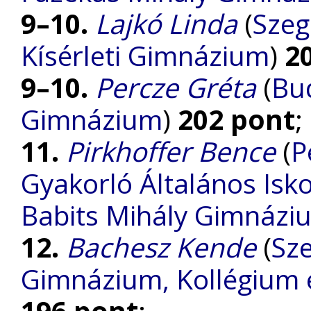
9–10.
Lajkó Linda
(
Szeg
Kísérleti Gimnázium
)
2
9–10.
Percze Gréta
(
Bud
Gimnázium
)
202 pont
;
11.
Pirkhoffer Bence
(
P
Gyakorló Általános Is
Babits Mihály Gimnáz
12.
Bachesz Kende
(
Sze
Gimnázium, Kollégium é
196 pont
;