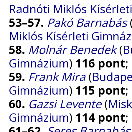
Radnóti Miklós Kísérle
53–57.
Pakó Barnabás
Miklós Kísérleti Gimná
58.
Molnár Benedek
(
B
Gimnázium
)
116 pont
;
59.
Frank Mira
(
Budape
Gimnázium
)
115 pont
;
60.
Gazsi Levente
(
Misk
Gimnázium
)
114 pont
;
61–62.
Seres Barnabás