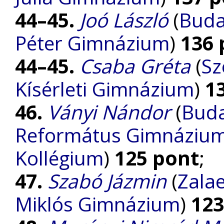
44–45.
Joó László
(
Buda
Péter Gimnázium
)
136 
44–45.
Csaba Gréta
(
Sz
Kísérleti Gimnázium
)
1
46.
Ványi Nándor
(
Buda
Református Gimnázium, 
Kollégium
)
125 pont
;
47.
Szabó Jázmin
(
Zalae
Miklós Gimnázium
)
123