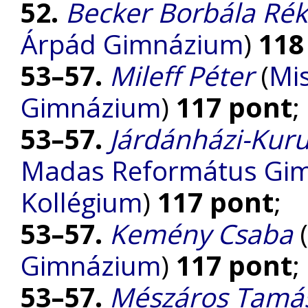
52.
Becker Borbála Ré
Árpád Gimnázium
)
118
53–57.
Mileff Péter
(
Mis
Gimnázium
)
117 pont
;
53–57.
Járdánházi-Kuru
Madas Református Gimn
Kollégium
)
117 pont
;
53–57.
Kemény Csaba
(
Gimnázium
)
117 pont
;
53–57.
Mészáros Tamá