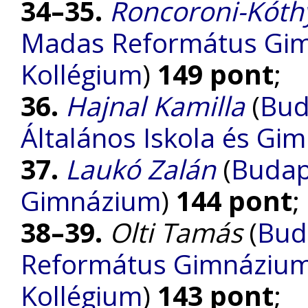
34–35.
Roncoroni-Kóth
Madas Református Gimn
Kollégium
)
149 pont
;
36.
Hajnal Kamilla
(
Bud
Általános Iskola és Gi
37.
Laukó Zalán
(
Budap
Gimnázium
)
144 pont
;
38–39.
Olti Tamás
(
Bud
Református Gimnázium, 
Kollégium
)
143 pont
;