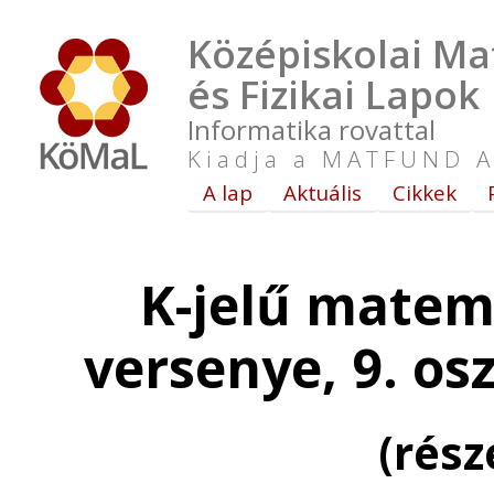
Középiskolai Ma
és Fizikai Lapok
Informatika rovattal
Kiadja a MATFUND A
A lap
Aktuális
Cikkek
K-jelű matem
versenye, 9. os
(rés