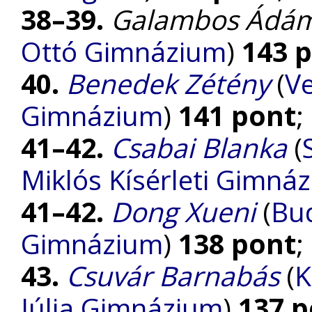
38–39.
Galambos Ádá
Ottó Gimnázium
)
143 
40.
Benedek Zétény
(
Ve
Gimnázium
)
141 pont
;
41–42.
Csabai Blanka
(
Miklós Kísérleti Gimná
41–42.
Dong Xueni
(
Bu
Gimnázium
)
138 pont
;
43.
Csuvár Barnabás
(
K
Júlia Gimnázium
)
137 p