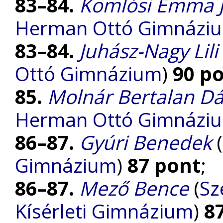
83–84.
Komlósi Emma J
Herman Ottó Gimnázi
83–84.
Juhász-Nagy Lili
Ottó Gimnázium
)
90 p
85.
Molnár Bertalan Dá
Herman Ottó Gimnázi
86–87.
Gyúri Benedek
(
Gimnázium
)
87 pont
;
86–87.
Mező Bence
(
Sz
Kísérleti Gimnázium
)
8