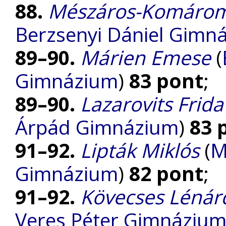
88.
Mészáros-Komárom
Berzsenyi Dániel Gimn
89–90.
Márien Emese
(
Gimnázium
)
83 pont
;
89–90.
Lazarovits Frida
Árpád Gimnázium
)
83 
91–92.
Lipták Miklós
(
M
Gimnázium
)
82 pont
;
91–92.
Kövecses Lénár
Veres Péter Gimnáziu