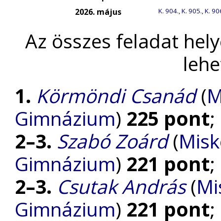
2026. május
K. 904.
,
K. 905.
,
K. 90
Az összes feladat hel
lehe
1.
Körmöndi Csanád
(
M
Gimnázium
)
225 pont
;
2–3.
Szabó Zoárd
(
Misk
Gimnázium
)
221 pont
;
2–3.
Csutak András
(
Mi
Gimnázium
)
221 pont
;