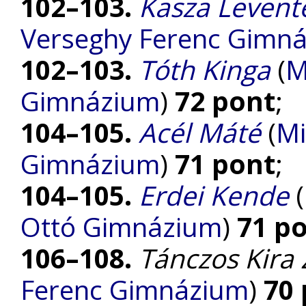
102–103.
Kasza Leven
Verseghy Ferenc Gimn
102–103.
Tóth Kinga
(
M
Gimnázium
)
72 pont
;
104–105.
Acél Máté
(
Mi
Gimnázium
)
71 pont
;
104–105.
Erdei Kende
(
Ottó Gimnázium
)
71 p
106–108.
Tánczos Kira 
Ferenc Gimnázium
)
70