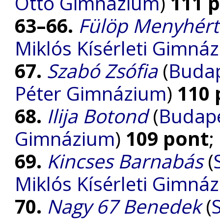
Ottó Gimnázium
)
111 
63–66.
Fülöp Menyhért
Miklós Kísérleti Gimná
67.
Szabó Zsófia
(
Budap
Péter Gimnázium
)
110 
68.
Ilija Botond
(
Budape
Gimnázium
)
109 pont
;
69.
Kincses Barnabás
(
Miklós Kísérleti Gimná
70.
Nagy 67 Benedek
(