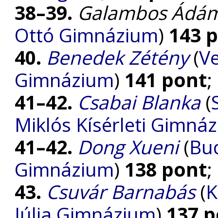
38–39.
Galambos Ádá
Ottó Gimnázium
)
143 
40.
Benedek Zétény
(
Ve
Gimnázium
)
141 pont
;
41–42.
Csabai Blanka
(
Miklós Kísérleti Gimná
41–42.
Dong Xueni
(
Bu
Gimnázium
)
138 pont
;
43.
Csuvár Barnabás
(
K
Júlia Gimnázium
)
137 p