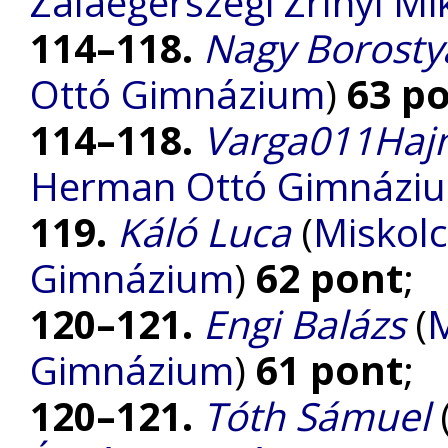
Zalaegerszegi Zrínyi M
114–118.
Nagy Borosty
Ottó Gimnázium
)
63 p
114–118.
Varga011Haj
Herman Ottó Gimnázi
119.
Káló Luca
(
Miskolc
Gimnázium
)
62 pont
;
120–121.
Engi Balázs
(
M
Gimnázium
)
61 pont
;
120–121.
Tóth Sámuel