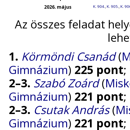
2026. május
K. 904.
,
K. 905.
,
K. 90
Az összes feladat hel
lehe
1.
Körmöndi Csanád
(
M
Gimnázium
)
225 pont
;
2–3.
Szabó Zoárd
(
Misk
Gimnázium
)
221 pont
;
2–3.
Csutak András
(
Mi
Gimnázium
)
221 pont
;