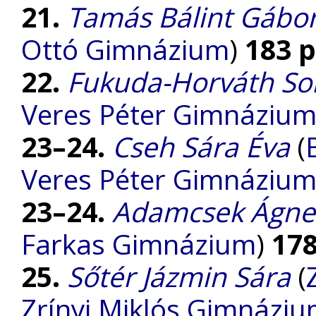
21.
Tamás Bálint Gábo
Ottó Gimnázium
)
183 
22.
Fukuda-Horváth S
Veres Péter Gimnáziu
23–24.
Cseh Sára Éva
(
Veres Péter Gimnáziu
23–24.
Adamcsek Ágne
Farkas Gimnázium
)
17
25.
Sőtér Jázmin Sára
(
Zrínyi Miklós Gimnázi