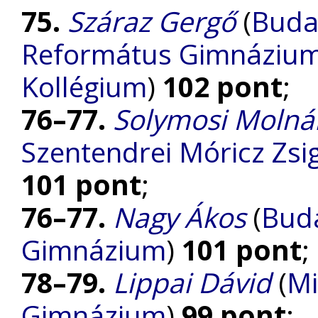
75.
Száraz Gergő
(
Buda
Református Gimnázium, 
Kollégium
)
102 pont
;
76–77.
Solymosi Molná
Szentendrei Móricz Z
101 pont
;
76–77.
Nagy Ákos
(
Bud
Gimnázium
)
101 pont
;
78–79.
Lippai Dávid
(
Mi
Gimnázium
)
99 pont
;