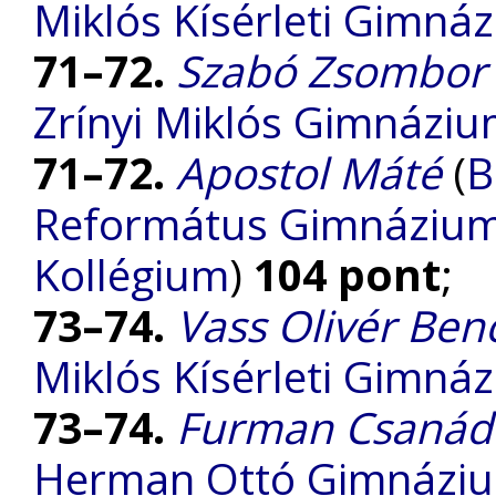
Miklós Kísérleti Gimná
71–72.
Szabó Zsombor
Zrínyi Miklós Gimnázi
71–72.
Apostol Máté
(
B
Református Gimnázium, 
Kollégium
)
104 pont
;
73–74.
Vass Olivér Ben
Miklós Kísérleti Gimná
73–74.
Furman Csanád 
Herman Ottó Gimnázi