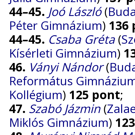
44–45.
Joó László
(
Buda
Péter Gimnázium
)
136 
44–45.
Csaba Gréta
(
Sz
Kísérleti Gimnázium
)
1
46.
Ványi Nándor
(
Buda
Református Gimnázium, 
Kollégium
)
125 pont
;
47.
Szabó Jázmin
(
Zalae
Miklós Gimnázium
)
123