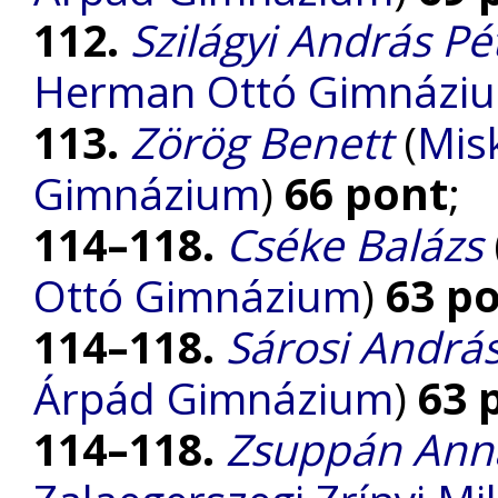
112.
Szilágyi András Pé
Herman Ottó Gimnázi
113.
Zörög Benett
(
Mis
Gimnázium
)
66 pont
;
114–118.
Cséke Balázs
Ottó Gimnázium
)
63 p
114–118.
Sárosi Andrá
Árpád Gimnázium
)
63 
114–118.
Zsuppán Ann