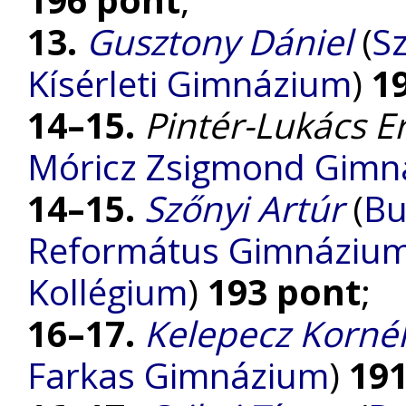
13.
Gusztony Dániel
(
S
Kísérleti Gimnázium
)
1
14–15.
Pintér-Lukács Er
Móricz Zsigmond Gimn
14–15.
Szőnyi Artúr
(
Bu
Református Gimnázium, 
Kollégium
)
193 pont
;
16–17.
Kelepecz Kornél
Farkas Gimnázium
)
19