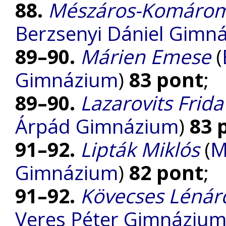
88.
Mészáros-Komárom
Berzsenyi Dániel Gimn
89–90.
Márien Emese
(
Gimnázium
)
83 pont
;
89–90.
Lazarovits Frida
Árpád Gimnázium
)
83 
91–92.
Lipták Miklós
(
M
Gimnázium
)
82 pont
;
91–92.
Kövecses Lénár
Veres Péter Gimnáziu