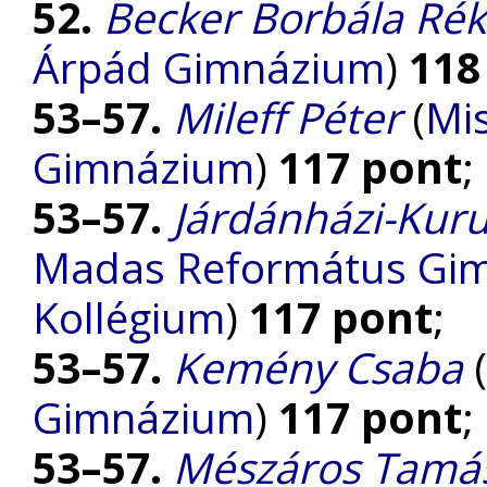
52.
Becker Borbála Ré
Árpád Gimnázium
)
118
53–57.
Mileff Péter
(
Mis
Gimnázium
)
117 pont
;
53–57.
Járdánházi-Kuru
Madas Református Gimn
Kollégium
)
117 pont
;
53–57.
Kemény Csaba
(
Gimnázium
)
117 pont
;
53–57.
Mészáros Tamá