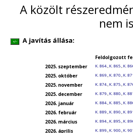
A közölt részeredmén
nem is
A javítás állása:
+/–
Feldolgozott f
2025. szeptember
K. 864.
,
K. 865.
,
K. 86
2025. október
K. 869.
,
K. 870.
,
K. 87
2025. november
K. 874.
,
K. 875.
,
K. 87
2025. december
K. 879.
,
K. 880.
,
K. 88
2026. január
K. 884.
,
K. 885.
,
K. 88
2026. február
K. 889.
,
K. 890.
,
K. 89
2026. március
K. 894.
,
K. 895.
,
K. 89
2026. április
K. 899.
,
K. 900.
,
K. 90