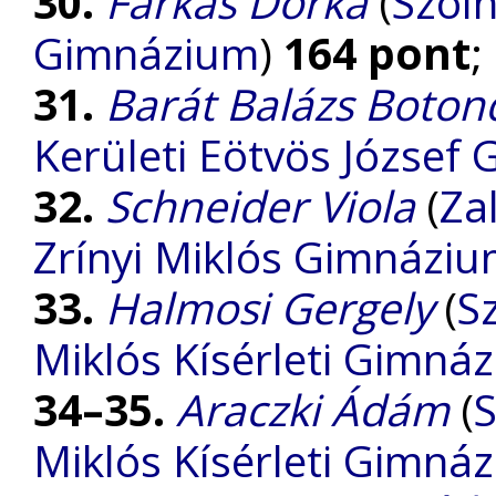
30.
Farkas Dorka
(
Szol
Gimnázium
)
164 pont
;
31.
Barát Balázs Boton
Kerületi Eötvös József
32.
Schneider Viola
(
Za
Zrínyi Miklós Gimnázi
33.
Halmosi Gergely
(
S
Miklós Kísérleti Gimná
34–35.
Araczki Ádám
(
S
Miklós Kísérleti Gimná