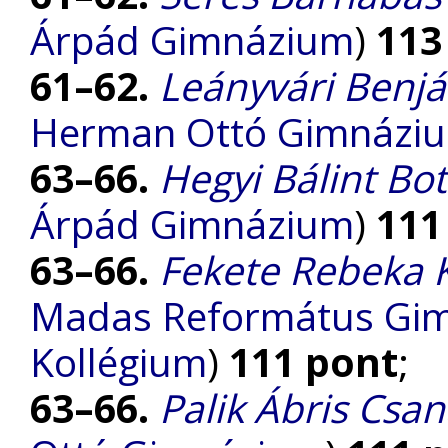
Árpád Gimnázium
)
113
61–62.
Leányvári Benj
Herman Ottó Gimnázi
63–66.
Hegyi Bálint Bo
Árpád Gimnázium
)
111
63–66.
Fekete Rebeka K
Madas Református Gimn
Kollégium
)
111 pont
;
63–66.
Palik Ábris Csa