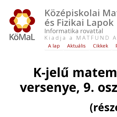
Középiskolai Ma
és Fizikai Lapok
Informatika rovattal
Kiadja a MATFUND A
A lap
Aktuális
Cikkek
K-jelű matem
versenye, 9. os
(rés