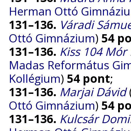
Herman Ottó Gimnázi
131–136.
Váradi Sámue
Ottó Gimnázium
)
54 p
131–136.
Kiss 104 Mór
Madas Református Gimn
Kollégium
)
54 pont
;
131–136.
Marjai Dávid
Ottó Gimnázium
)
54 p
131–136.
Kulcsár Domi