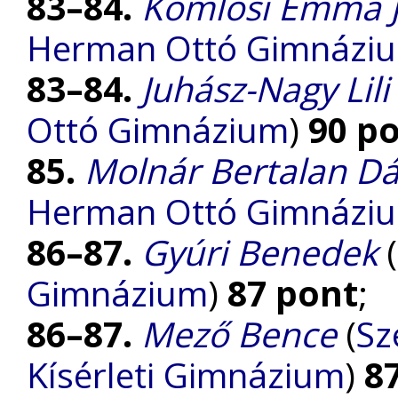
83–84.
Komlósi Emma J
Herman Ottó Gimnázi
83–84.
Juhász-Nagy Lili
Ottó Gimnázium
)
90 p
85.
Molnár Bertalan Dá
Herman Ottó Gimnázi
86–87.
Gyúri Benedek
(
Gimnázium
)
87 pont
;
86–87.
Mező Bence
(
Sz
Kísérleti Gimnázium
)
8