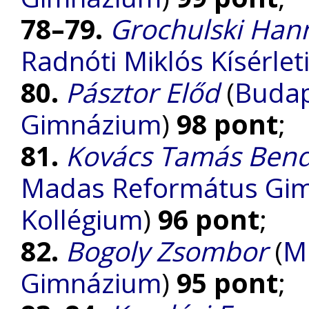
78–79.
Grochulski Han
Radnóti Miklós Kísérle
80.
Pásztor Előd
(
Budap
Gimnázium
)
98 pont
;
81.
Kovács Tamás Ben
Madas Református Gimn
Kollégium
)
96 pont
;
82.
Bogoly Zsombor
(
Mi
Gimnázium
)
95 pont
;