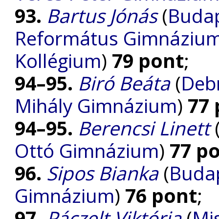
93.
Bartus Jónás
(
Budap
Református Gimnázium, 
Kollégium
)
79 pont
;
94–95.
Biró Beáta
(
Debr
Mihály Gimnázium
)
77 
94–95.
Berencsi Linett
Ottó Gimnázium
)
77 p
96.
Sipos Bianka
(
Budap
Gimnázium
)
76 pont
;
97.
Páczelt Viktória
(
Mi