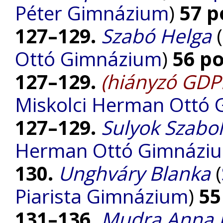
Péter Gimnázium
)
57 p
127–129.
Szabó Helga
(
Ottó Gimnázium
)
56 p
127–129.
(hiányzó GDPR
Miskolci Herman Ottó
127–129.
Sulyok Szabol
Herman Ottó Gimnázi
130.
Unghváry Blanka
(
Piarista Gimnázium
)
55
131–136.
Mudra Anna 