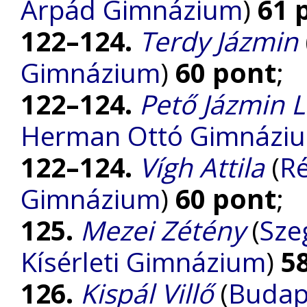
Árpád Gimnázium
)
61 
122–124.
Terdy Jázmin
Gimnázium
)
60 pont
;
122–124.
Pető Jázmin 
Herman Ottó Gimnázi
122–124.
Vígh Attila
(
Ré
Gimnázium
)
60 pont
;
125.
Mezei Zétény
(
Sze
Kísérleti Gimnázium
)
5
126.
Kispál Villő
(
Budap