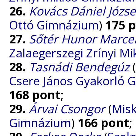
26.
Kovács Dániel Józs
Ottó Gimnázium
)
175 
27.
Sőtér Hunor Marcel
Zalaegerszegi Zrínyi M
28.
Tasnádi Bendegúz
(
Csere János Gyakorló 
168 pont
;
29.
Árvai Csongor
(
Misk
Gimnázium
)
166 pont
;