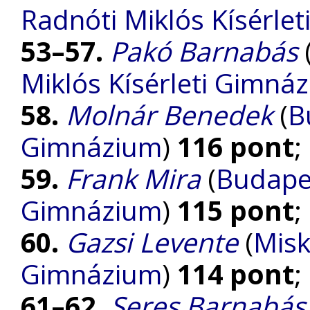
Radnóti Miklós Kísérle
53–57.
Pakó Barnabás
Miklós Kísérleti Gimná
58.
Molnár Benedek
(
B
Gimnázium
)
116 pont
;
59.
Frank Mira
(
Budape
Gimnázium
)
115 pont
;
60.
Gazsi Levente
(
Misk
Gimnázium
)
114 pont
;
61–62.
Seres Barnabás