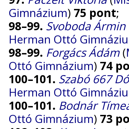
Gimnázium
)
75 pont
;
98–99.
Svoboda Ármin
Herman Ottó Gimnázi
98–99.
Forgács Ádám
(
Ottó Gimnázium
)
74 p
100–101.
Szabó 667 Dó
Herman Ottó Gimnázi
100–101.
Bodnár Tíme
Ottó Gimnázium
)
73 p