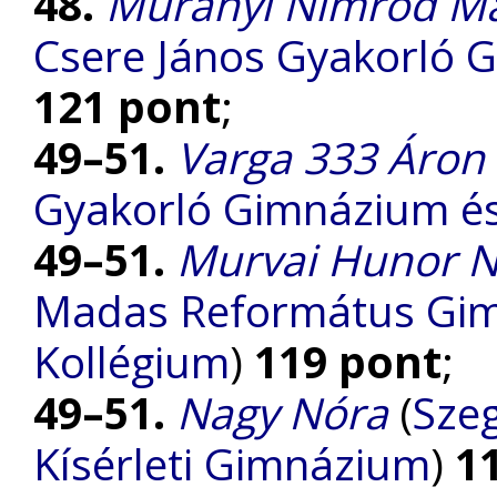
48.
Murányi Nimród M
Csere János Gyakorló 
121 pont
;
49–51.
Varga 333 Áron
Gyakorló Gimnázium és 
49–51.
Murvai Hunor 
Madas Református Gimn
Kollégium
)
119 pont
;
49–51.
Nagy Nóra
(
Szeg
Kísérleti Gimnázium
)
1