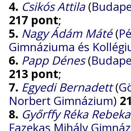
4.
Csikós Attila
(
Budape
217 pont
;
5.
Nagy Ádám Máté
(
Pé
Gimnáziuma és Kollég
6.
Papp Dénes
(
Budape
213 pont
;
7.
Egyedi Bernadett
(
Gö
Norbert Gimnázium
)
2
8.
Győrffy Réka Rebeka
Fazekas Mihály Gimná