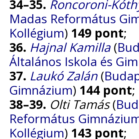
34–35.
Roncoroni-Kóth
Madas Református Gimn
Kollégium
)
149 pont
;
36.
Hajnal Kamilla
(
Bud
Általános Iskola és Gi
37.
Laukó Zalán
(
Budap
Gimnázium
)
144 pont
;
38–39.
Olti Tamás
(
Bud
Református Gimnázium, 
Kollégium
)
143 pont
;