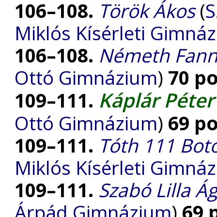
106–108.
Török Ákos
(
S
Miklós Kísérleti Gimná
106–108.
Németh Fann
Ottó Gimnázium
)
70 p
Káplár Péter
109–111.
Ottó Gimnázium
)
69 p
109–111.
Tóth 111 Bot
Miklós Kísérleti Gimná
109–111.
Szabó Lilla Á
Árpád Gimnázium
)
69 