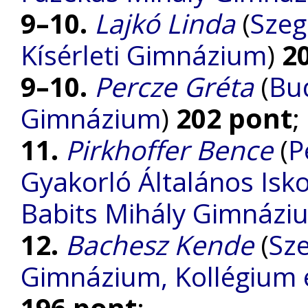
9–10.
Lajkó Linda
(
Szeg
Kísérleti Gimnázium
)
2
9–10.
Percze Gréta
(
Bud
Gimnázium
)
202 pont
;
11.
Pirkhoffer Bence
(
P
Gyakorló Általános Is
Babits Mihály Gimnáz
12.
Bachesz Kende
(
Sze
Gimnázium, Kollégium é
196 pont
;