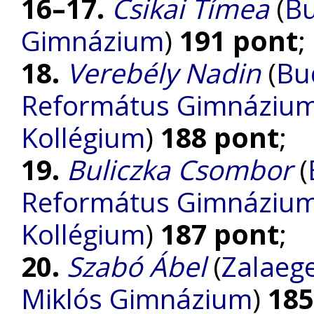
16–17.
Csikai Tímea
(
Bu
Gimnázium
)
191 pont
;
18.
Verebély Nadin
(
Bu
Református Gimnázium, 
Kollégium
)
188 pont
;
19.
Buliczka Csombor
(
Református Gimnázium, 
Kollégium
)
187 pont
;
20.
Szabó Ábel
(
Zalaege
Miklós Gimnázium
)
185