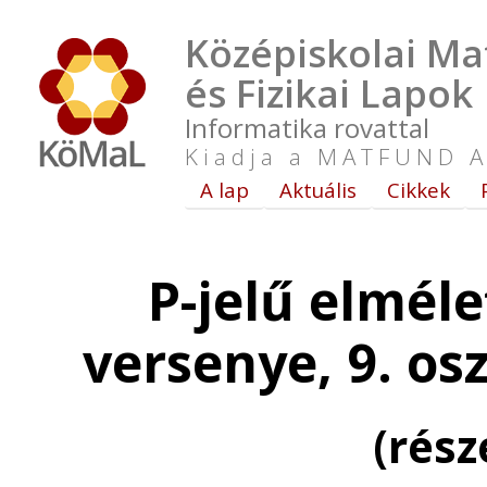
Középiskolai Ma
és Fizikai Lapok
Informatika rovattal
Kiadja a MATFUND A
A lap
Aktuális
Cikkek
P-jelű elméle
versenye, 9. os
(rés