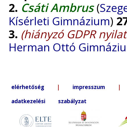
Csáti Ambrus
2.
(
Szege
Kísérleti Gimnázium
)
2
3.
(hiányzó GDPR nyilat
Herman Ottó Gimnázi
elérhetőség
|
impresszum
| +3
adatkezelési szabályzat