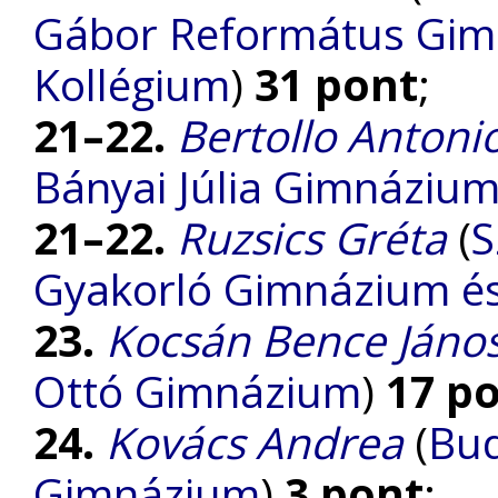
Gábor Református Gim
Kollégium
)
31 pont
;
21–22.
Bertollo Antoni
Bányai Júlia Gimnáziu
21–22.
Ruzsics Gréta
(
S
Gyakorló Gimnázium és 
23.
Kocsán Bence Jáno
Ottó Gimnázium
)
17 p
24.
Kovács Andrea
(
Bud
Gimnázium
)
3 pont
;