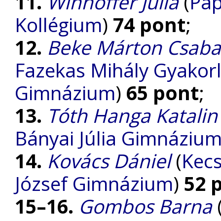
11.
Winhoffer Júlia
(
Páp
Kollégium
)
74 pont
;
12.
Beke Márton Csaba
Fazekas Mihály Gyakorl
Gimnázium
)
65 pont
;
13.
Tóth Hanga Katalin
Bányai Júlia Gimnáziu
14.
Kovács Dániel
(
Kecs
József Gimnázium
)
52 
15–16.
Gombos Barna