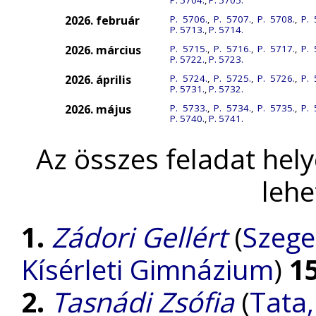
P. 5704.
,
P. 5705.
2026. február
P. 5706.
,
P. 5707.
,
P. 5708.
,
P. 
P. 5713.
,
P. 5714.
2026. március
P. 5715.
,
P. 5716.
,
P. 5717.
,
P. 
P. 5722.
,
P. 5723.
2026. április
P. 5724.
,
P. 5725.
,
P. 5726.
,
P. 
P. 5731.
,
P. 5732.
2026. május
P. 5733.
,
P. 5734.
,
P. 5735.
,
P. 
P. 5740.
,
P. 5741.
Az összes feladat hel
lehe
1.
Zádori Gellért
(
Szege
Kísérleti Gimnázium
)
1
2.
Tasnádi Zsófia
(
Tata