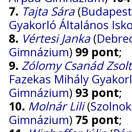
7.
Tajta Sára
(
Budapest
Gyakorló Általános Isk
8.
Vértesi Janka
(
Debrec
Gimnázium
)
99 pont
;
9.
Zólomy Csanád Zsolt
Fazekas Mihály Gyakorl
Gimnázium
)
93 pont
;
10.
Molnár Lili
(
Szolnok
Gimnázium
)
75 pont
;