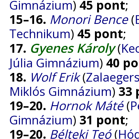
Gimnázium
)
45 pont
;
15–16.
Monori Bence
(
Technikum
)
45 pont
;
Gyenes Károly
17.
(
Ke
Júlia Gimnázium
)
40 po
18.
Wolf Erik
(
Zalaegers
Miklós Gimnázium
)
33 
19–20.
Hornok Máté
(
P
Gimnázium
)
31 pont
;
19–20.
Bélteki Teó
(
Hód