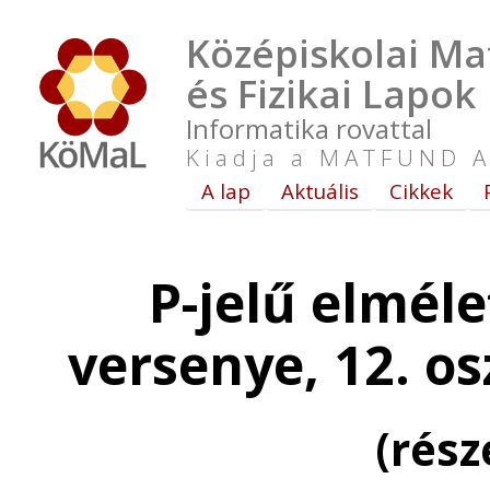
Középiskolai Ma
és Fizikai Lapok
Informatika rovattal
Kiadja a MATFUND A
A lap
Aktuális
Cikkek
P-jelű elméle
versenye, 12. o
(rés