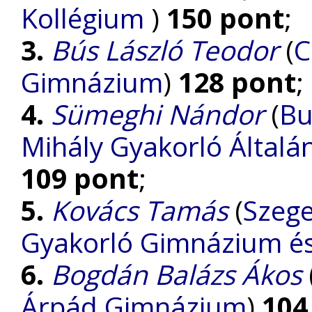
Kollégium
)
150 pont
;
3.
Bús László Teodor
(
C
Gimnázium
)
128 pont
;
4.
Sümeghi Nándor
(
Bu
Mihály Gyakorló Általá
109 pont
;
5.
Kovács Tamás
(
Szege
Gyakorló Gimnázium és 
6.
Bogdán Balázs Ákos
Árpád Gimnázium
)
104