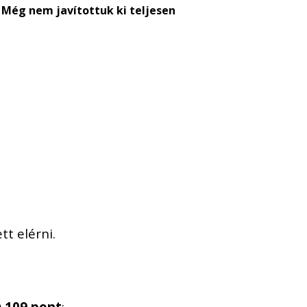
Még nem javítottuk ki teljesen
t elérni.
)
109 pont
;