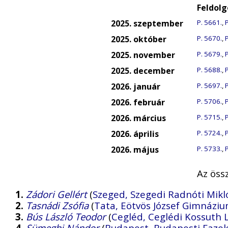
Feldolg
2025. szeptember
P. 5661.
,
P
2025. október
P. 5670.
,
P
2025. november
P. 5679.
,
P
2025. december
P. 5688.
,
P
2026. január
P. 5697.
,
P
2026. február
P. 5706.
,
P
2026. március
P. 5715.
,
P
2026. április
P. 5724.
,
P
2026. május
P. 5733.
,
P
Az öss
1.
Zádori Gellért
(
Szeged, Szegedi Radnóti Mikl
2.
Tasnádi Zsófia
(
Tata, Eötvös József Gimnázi
3.
Bús László Teodor
(
Cegléd, Ceglédi Kossuth
4.
Sümeghi Nándor
(
Budapest, Budapesti Fazek