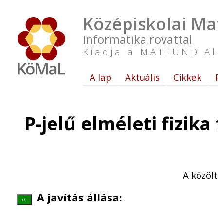
Középiskolai Ma
Informatika rovattal
Kiadja a MATFUND Al
A lap
Aktuális
Cikkek
P-jelű elméleti fizik
A közöl
A javítás állása:
+/–