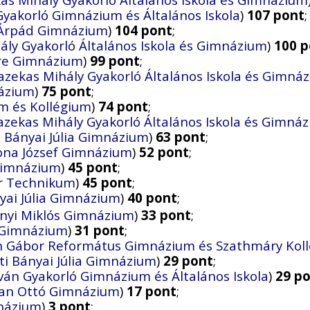
Gyakorló Gimnázium és Általános Iskola
)
107 pont
;
 Árpád Gimnázium
)
104 pont
;
ály Gyakorló Általános Iskola és Gimnázium
)
100 p
re Gimnázium
)
99 pont
;
azekas Mihály Gyakorló Általános Iskola és Gimná
názium
)
75 pont
;
m és Kollégium
)
74 pont
;
azekas Mihály Gyakorló Általános Iskola és Gimná
 Bányai Júlia Gimnázium
)
63 pont
;
ona József Gimnázium
)
52 pont
;
Gimnázium
)
45 pont
;
r Technikum
)
45 pont
;
ai Júlia Gimnázium
)
40 pont
;
ínyi Miklós Gimnázium
)
33 pont
;
a Gimnázium
)
31 pont
;
n Gábor Református Gimnázium és Szathmáry Kol
i Bányai Júlia Gimnázium
)
29 pont
;
ván Gyakorló Gimnázium és Általános Iskola
)
29 p
man Ottó Gimnázium
)
17 pont
;
mnázium
)
3 pont
;