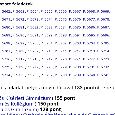
ozott feladatok
. 5662.
,
P. 5663.
,
P. 5664.
,
P. 5665.
,
P. 5666.
,
P. 5667.
,
P. 5668.
,
P. 5669.
. 5671.
,
P. 5672.
,
P. 5673.
,
P. 5674.
,
P. 5675.
,
P. 5676.
,
P. 5677.
,
P. 5678.
. 5680.
,
P. 5681.
,
P. 5682.
,
P. 5683.
,
P. 5684.
,
P. 5685.
,
P. 5686.
,
P. 5687.
. 5689.
,
P. 5690.
,
P. 5691.
,
P. 5692.
,
P. 5693.
,
P. 5694.
,
P. 5695.
,
P. 5696.
. 5698.
,
P. 5699.
,
P. 5700.
,
P. 5701.
,
P. 5702.
,
P. 5703.
,
P. 5704.
,
P. 5705.
. 5707.
,
P. 5708.
,
P. 5709.
,
P. 5710.
,
P. 5711.
,
P. 5712.
,
P. 5713.
,
P. 5714.
. 5716.
,
P. 5717.
,
P. 5718.
,
P. 5719.
,
P. 5720.
,
P. 5721.
,
P. 5722.
,
P. 5723.
. 5725.
,
P. 5726.
,
P. 5727.
,
P. 5728.
,
P. 5729.
,
P. 5730.
,
P. 5731.
,
P. 5732.
. 5734.
,
P. 5735.
,
P. 5736.
,
P. 5737.
,
P. 5738.
,
P. 5739.
,
P. 5740.
,
P. 5741.
zes feladat helyes megoldásával 188 pontot lehetet
ós Kísérleti Gimnázium
)
155 pont
;
um és Kollégium
)
150 pont
;
 Lajos Gimnázium
)
128 pont
;
as Mihály Gyakorló Általános Iskola és Gimnázium