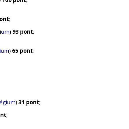
ont
;
zium
)
93 pont
;
zium
)
65 pont
;
légium
)
31 pont
;
ont
;