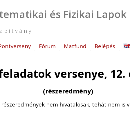
tematikai és Fizikai Lapok
apítvány
Pontverseny
Fórum
Matfund
Belépés
a feladatok versenye, 12.
(részeredmény)
t részeredmények nem hivatalosak, tehát nem is v