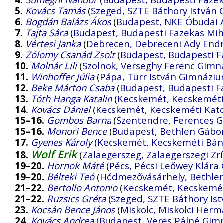
5.
Kovács Tamás
(
Szeged, SZTE Báthory István 
6.
Bogdán Balázs Ákos
(
Budapest, NKE Óbudai
7.
Tajta Sára
(
Budapest, Budapesti Fazekas Mih
8.
Vértesi Janka
(
Debrecen, Debreceni Ady End
9.
Zólomy Csanád Zsolt
(
Budapest, Budapesti F
10.
Molnár Lili
(
Szolnok, Verseghy Ferenc Gim
11.
Winhoffer Júlia
(
Pápa, Türr István Gimnáziu
12.
Beke Márton Csaba
(
Budapest, Budapesti F
13.
Tóth Hanga Katalin
(
Kecskemét, Kecskeméti
14.
Kovács Dániel
(
Kecskemét, Kecskeméti Kat
15–16.
Gombos Barna
(
Szentendre, Ferences 
15–16.
Monori Bence
(
Budapest, Bethlen Gábo
17.
Gyenes Károly
(
Kecskemét, Kecskeméti Bány
Wolf Erik
18.
(
Zalaegerszeg, Zalaegerszegi Zr
19–20.
Hornok Máté
(
Pécs, Pécsi Leőwey Klár
19–20.
Bélteki Teó
(
Hódmezővásárhely, Bethle
21–22.
Bertollo Antonio
(
Kecskemét, Kecskemét
21–22.
Ruzsics Gréta
(
Szeged, SZTE Báthory Ist
23.
Kocsán Bence János
(
Miskolc, Miskolci Her
24.
Kovács Andrea
(
Budapest, Veres Pálné Gi