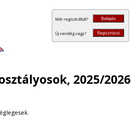
Belépés
Már regisztráltál?
Regisztráció
Új vendég vagy?
 osztályosok, 2025/2026
églegesek.