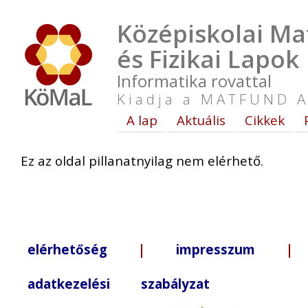
Középiskolai Ma
és Fizikai Lapok
Informatika rovattal
Kiadja a MATFUND A
A lap
Aktuális
Cikkek
Ez az oldal pillanatnyilag nem elérhető.
elérhetőség
|
impresszum
| +3
adatkezelési szabályzat