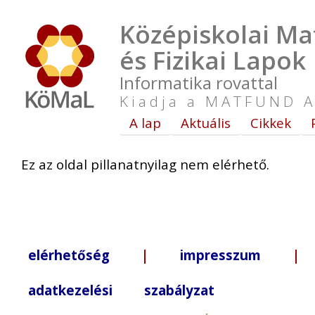
Középiskolai Ma
és Fizikai Lapok
Informatika rovattal
Kiadja a MATFUND A
A lap
Aktuális
Cikkek
Ez az oldal pillanatnyilag nem elérhető.
elérhetőség
|
impresszum
| +3
adatkezelési szabályzat