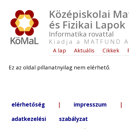
Középiskolai Ma
és Fizikai Lapok
Informatika rovattal
Kiadja a MATFUND A
A lap
Aktuális
Cikkek
Ez az oldal pillanatnyilag nem elérhető.
elérhetőség
|
impresszum
| +3
adatkezelési szabályzat