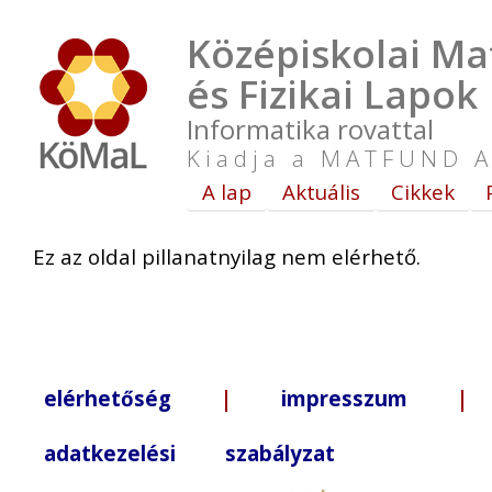
Középiskolai Ma
és Fizikai Lapok
Informatika rovattal
Kiadja a MATFUND A
A lap
Aktuális
Cikkek
Ez az oldal pillanatnyilag nem elérhető.
elérhetőség
|
impresszum
| +3
adatkezelési szabályzat