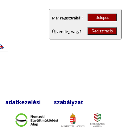
Belépés
Már regisztráltál?
Regisztráció
Új vendég vagy?
|
adatkezelési szabályzat