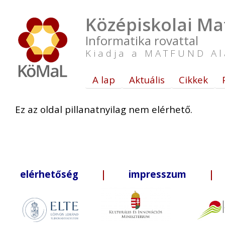
Középiskolai Ma
Informatika rovattal
Kiadja a MATFUND Al
A lap
Aktuális
Cikkek
Ez az oldal pillanatnyilag nem elérhető.
elérhetőség
|
impresszum
| +3