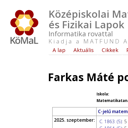
Középiskolai Ma
és Fizikai Lapok
Informatika rovattal
Kiadja a MATFUND A
A lap
Aktuális
Cikkek
Farkas Máté p
Iskola:
Matematikataná
C-jelű matema
2025. szeptember:
C. 1863. (5)
:
5