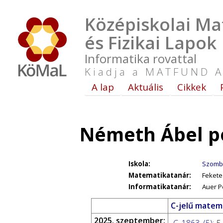
Középiskolai Ma
és Fizikai Lapok
Informatika rovattal
Kiadja a MATFUND A
A lap
Aktuális
Cikkek
Németh Ábel p
Iskola:
Szombat
Matematikatanár:
Fekete
Informatikatanár:
Auer P
C-jelű matema
2025. szeptember: