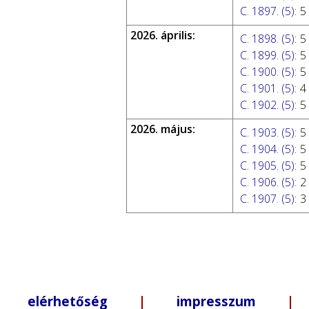
C. 1897. (5)
:
5
2026. április:
C. 1898. (5)
:
5
C. 1899. (5)
:
5
C. 1900. (5)
:
5
C. 1901. (5)
:
4
C. 1902. (5)
:
5
2026. május:
C. 1903. (5)
:
5
C. 1904. (5)
:
5
C. 1905. (5)
:
5
C. 1906. (5)
:
2
C. 1907. (5)
:
3
elérhetőség
|
impresszum
| +3