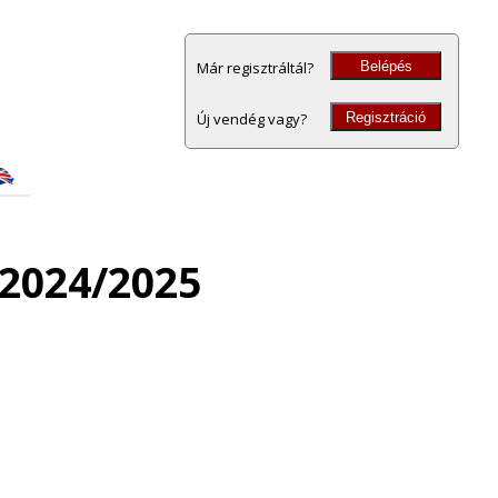
Belépés
Már regisztráltál?
Regisztráció
Új vendég vagy?
2024/2025