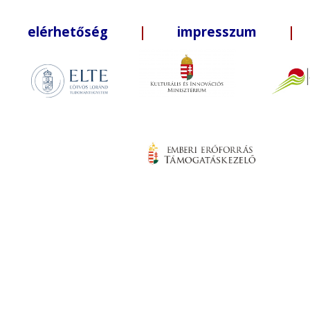
elérhetőség
|
impresszum
| +3