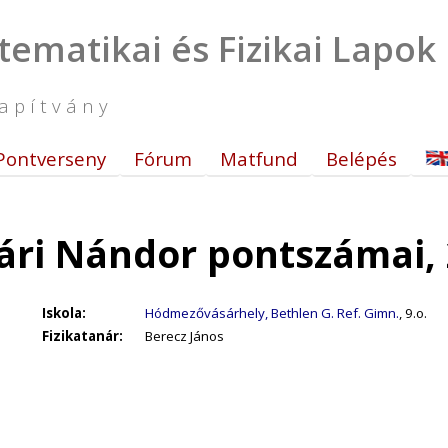
tematikai és Fizikai Lapok
apítvány
Pontverseny
Fórum
Matfund
Belépés
ri Nándor pontszámai, 
Iskola:
Hódmezővásárhely, Bethlen G. Ref. Gimn.
, 9.o.
Fizikatanár:
Berecz János