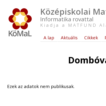
Középiskolai Ma
Informatika rovattal
Kiadja a MATFUND Al
A lap
Aktuális
Cikkek
Dombóvá
Ezek az adatok nem publikusak.