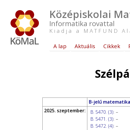
Középiskolai Ma
Informatika rovattal
Kiadja a MATFUND Al
A lap
Aktuális
Cikkek
Szélpá
B-jelű matematika
2025. szeptember:
B. 5470. (3)
:
–
B. 5471. (3)
:
–
B. 5472. (4)
:
–