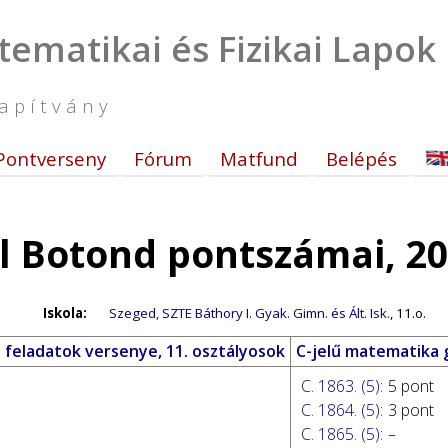
tematikai és Fizikai Lapok
apítvány
Pontverseny
Fórum
Matfund
Belépés
l Botond pontszámai, 2
Iskola:
Szeged, SZTE Báthory I. Gyak. Gimn. és Ált. Isk.
, 11.o.
 feladatok versenye, 11. osztályosok
C-jelű matematika 
C. 1863. (5)
:
5 pont
C. 1864. (5)
:
3 pont
C. 1865. (5)
:
–