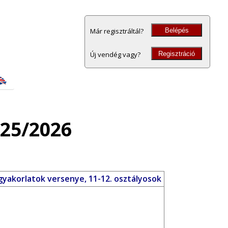
Belépés
Már regisztráltál?
Regisztráció
Új vendég vagy?
025/2026
gyakorlatok versenye, 11-12. osztályosok