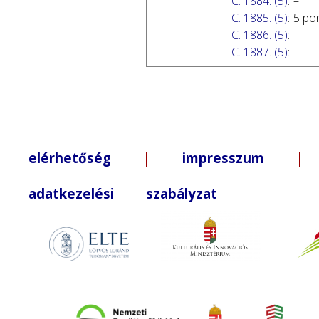
C. 1884. (5)
:
–
C. 1885. (5)
:
5 po
C. 1886. (5)
:
–
C. 1887. (5)
:
–
elérhetőség
|
impresszum
| +3
adatkezelési szabályzat