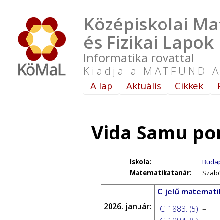
Középiskolai Ma
és Fizikai Lapok
Informatika rovattal
Kiadja a MATFUND A
A lap
Aktuális
Cikkek
Vida Samu po
Iskola:
Budap
Matematikatanár:
Szabó
C-jelű matemati
2026. január:
C. 1883. (5)
:
–