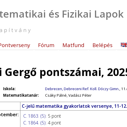
tematikai és Fizikai Lapok
apítvány
Pontverseny
Fórum
Matfund
Belépés
i Gergő pontszámai, 202
Iskola:
Debrecen, Debreceni Ref. Koll. Dóczy Gimn.
, 11.
Matematikatanár:
Csáky Pálné, Vadász Péter
C-jelű matematika gyakorlatok versenye, 11-12
ptember:
C. 1863. (5)
:
5 pont
C. 1864. (5)
:
4 pont