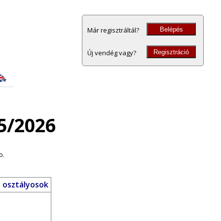
Belépés
Már regisztráltál?
Regisztráció
Új vendég vagy?
5/2026
o.
. osztályosok