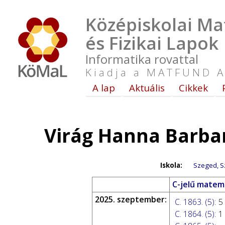
Középiskolai Ma
és Fizikai Lapok
Informatika rovattal
Kiadja a MATFUND A
A lap
Aktuális
Cikkek
Virág Hanna Barba
Iskola:
Szeged, Sz
C-jelű matema
2025. szeptember:
C. 1863. (5)
:
5
C. 1864. (5)
:
1