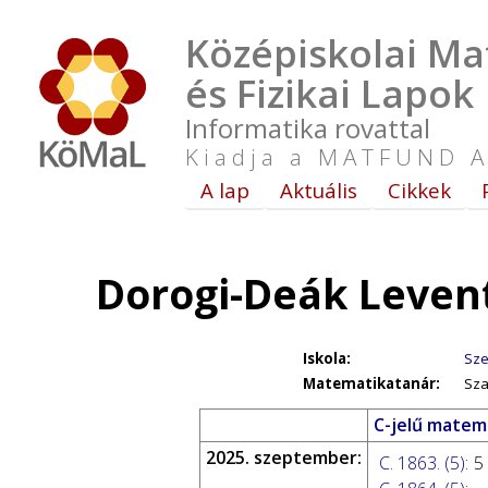
Középiskolai Ma
és Fizikai Lapok
Informatika rovattal
Kiadja a MATFUND A
A lap
Aktuális
Cikkek
Dorogi-Deák Leven
Iskola:
Sze
Matematikatanár:
Sza
C-jelű matema
2025. szeptember:
C. 1863. (5)
:
5