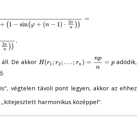
π
n
)
)
=
=
2
+
1
−
sin
+
(
−
1
)
⋅
π
(
(
)
)
φ
n
n
.
2
π
)
)
n
n
p
áll. De akkor
adódik,
H
(
(
r
1
;
r
;
2
;
.
.
;
.
;
.
r
n
.
.
)
=
;
n
p
)
n
=
=
p
=
H
r
r
r
p
1
2
n
n
ő.
lis'', végtelen távoli pont legyen, akkor az ehhez
 ,,kitejesztett harmonikus középpel''.