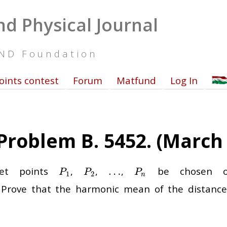
d Physical Journal
UND Foundation
oints contest
Forum
Matfund
Log In
Problem B. 5452. (March
et points
,
,
,
be chosen o
P
1
P
2
…
…
P
n
P
P
P
1
2
n
 Prove that the harmonic mean of the distanc