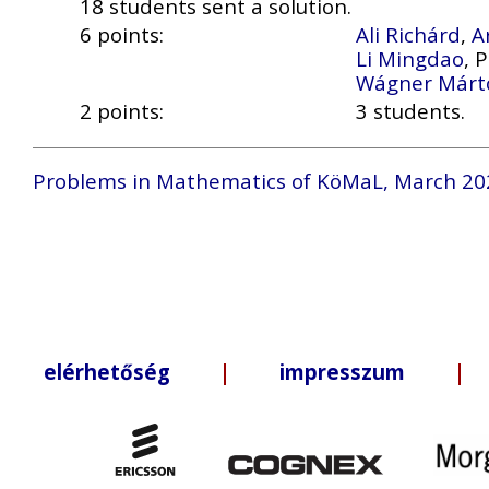
18 students sent a solution.
6 points:
Ali Richárd
,
A
Li Mingdao
, 
Wágner Márt
2 points:
3 students.
Problems in Mathematics of KöMaL, March 20
elérhetőség
|
impresszum
| +3