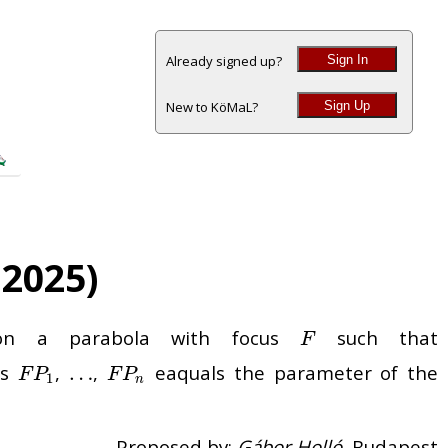
Sign In
Already signed up?
Sign Up
New to KöMaL?
 2025)
n a parabola with focus
such that
F
F
es
,
,
eaquals the parameter of the
F
P
1
…
…
F
P
n
F
P
F
P
1
n
Proposed by:
Gábor Holló
, Budapest