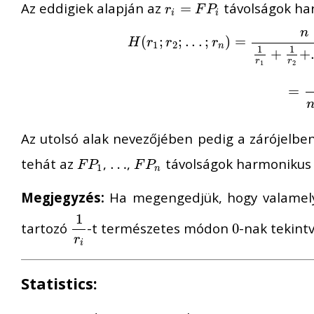
Az eddigiek alapján az
távolságok ha
r
i
=
=
F
P
i
r
F
P
i
i
n
H
(
(
r
1
;
r
;
2
;
.
.
;
.
;
.
r
n
.
.
)
=
;
n
1
)
r
1
=
+
1
r
2
+
.
.
.
+
1
r
H
r
r
r
1
2
n
1
1
+
+
r
r
1
2
=
=
n
p
Az utolsó alak nevezőjében pedig a zárójelbe
tehát az
,
,
távolságok harmonikus 
F
P
1
…
…
F
P
n
F
P
F
P
1
n
Megjegyzés:
Ha megengedjük, hogy valame
1
tartozó
-t természetes módon
-nak tekintv
1
r
i
0
0
r
i
Statistics: