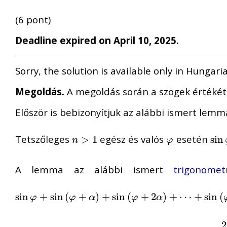
(6 pont)
Deadline expired on April 10, 2025.
Sorry, the solution is available only in Hungari
Megoldás.
A megoldás során a szögek értékét
Először is bebizonyítjuk az alábbi ismert lemm
Tetszőleges
egész és valós
esetén
n
>
>
1
1
φ
sin
sin
n
φ
A lemma az alábbi ismert
trigonomet
sin
sin
φ
+
+
sin
sin
(
φ
+
(
α
)
+
+
sin
)
(
φ
+
+
sin
2
α
)
(
+
⋯
+
+
sin
2
(
)
φ
+
+
(
⋯
n
−
1
+
)
α
sin
)
=
sin
(
φ
φ
α
φ
α
2