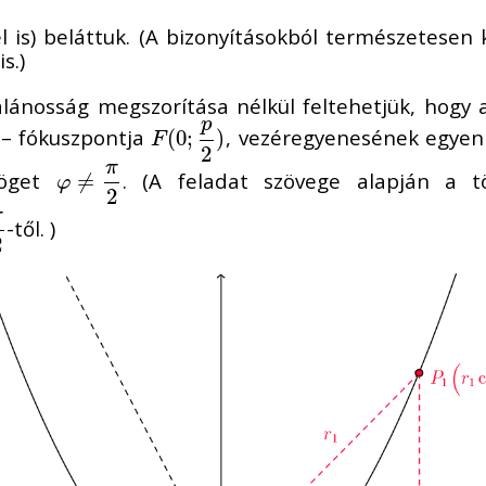
is) beláttuk. (A bizonyításokból természetesen k
s.)
alánosság megszorítása nélkül feltehetjük, hogy
p
 – fókuszpontja
, vezéregyenesének egyen
F
(
(
0
0
;
p
;
2
)
)
F
2
π
szöget
. (A feladat szövege alapján a 
φ
≠
≠
π
2
φ
2
π
-től. )
2
2