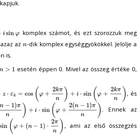
kapjuk.
komplex számot, és ezt szorozzuk meg
n
+
φ
sin
i
φ
 azaz az
-dik komplex egységgyökökkel. Jelölje a
n
n
 is.
esetén éppen 0. Mivel az összeg értéke 0,
n
>
>
1
1
n
2
2
(
)
(
)
k
π
k
π
, és
=
z
⋅
ε
k
⋅
=
cos
=
(
φ
cos
+
2
k
π
n
)
+
+
i
⋅
sin
(
φ
+
+
2
k
π
⋅
n
sin
)
+
z
ε
φ
i
φ
k
n
n
−
1
)
2
(
−
1
)
)
(
)
n
π
n
π
. Ennek az
+
⋅
sin
+
i
φ
n
n
2
(
)
π
, ami az első összegzés
n
sin
)
+
(
−
1
)
⋅
φ
n
n