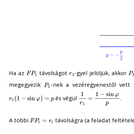
Ha az
távolságot
-gyel jelöljük, akkor
F
P
1
r
1
P
F
P
r
P
1
1
megegyezik
-nek a vezéregyenestől vett 
P
1
P
1
1
−
sin
1
φ
és végül
.
r
1
(
(
1
1
−
−
sin
sin
φ
)
=
p
)
=
1
r
1
=
=
1
−
sin
φ
p
r
φ
p
1
r
p
1
A többi
távolságra (a feladat feltéte
F
P
i
=
r
=
i
F
P
r
i
i