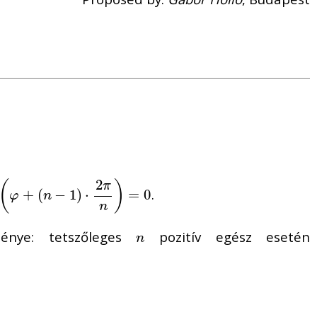
2
(
)
π
.
0
+
(
−
1
)
⋅
=
0
φ
n
n
énye: tetszőleges
pozitív egész esetén
n
n