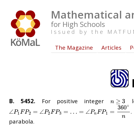
Mathematical an
for High Schools
Issued by the MATF
The Magazine
Articles
P
B. 5452.
For positive integer
l
n
≥
≥
3
3
n
∘
360
.
∠
∠
P
1
F
P
2
=
=
∠
P
∠
2
F
P
3
=
…
=
=
∠
…
P
n
=
F
P
∠
1
=
360
∘
n
=
P
F
P
P
F
P
P
F
P
1
2
2
3
1
n
n
parabola.