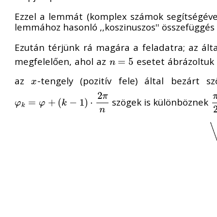
Ezzel a lemmát (komplex számok segítségével 
lemmához hasonló ,,koszinuszos'' összefüggés i
Ezután térjünk rá magára a feladatra; az ált
megfelelően, ahol az
esetet ábrázoltuk
n
=
=
5
5
n
az
-tengely (pozitív fele) által bezárt 
x
x
2
π
szögek is különböznek
φ
k
=
=
φ
+
(
k
+
−
1
(
)
⋅
2
−
π
n
1
)
⋅
π
φ
φ
k
k
n