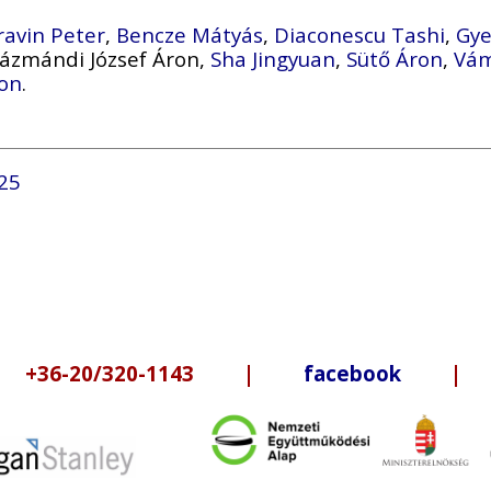
ravin Peter
,
Bencze Mátyás
,
Diaconescu Tashi
,
Gye
Pázmándi József Áron,
Sha Jingyuan
,
Sütő Áron
,
Vám
on
.
25
6-20/320-1143 |
facebook