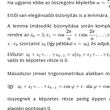
Ha ugyanis ebbe az összegzési képletbe
α
=
=
2
π
α
Ettől van elegánsabb bizonyítás is a lemmára,
A lemma (második) bizonyítása során kompl
2
2
π
π
rendre az
ε
0
=
=
1
;
ε
1
1
;
=
cos
=
2
cos
π
n
+
i
sin
+
2
π
n
sin
;
.
.
.
;
ε
n
−
;
1
.
=
.
cos
.
;
ε
ε
i
ε
0
1
n
n
szorzatot
(így például
), és adju
z
⋅
⋅
ε
k
z
k
z
=
=
z
0
z
ε
z
z
z
0
k
k
Először:
z
0
+
+
z
1
+
.
+
.
.
+
.
z
.
n
.
−
+
1
=
z
(
ε
0
=
+
ε
1
(
+
.
.
.
+
+
ε
n
−
+
1
)
.
=
.
0
.
+
z
z
z
z
ε
ε
ε
0
1
−
1
0
1
n
valós és képzetes része is 0.
Másodszor (mivel trigonometrikus alakban 
így
z
0
+
+
z
1
+
.
+
.
.
+
.
z
.
n
.
−
+
1
=
cos
=
φ
+
cos
i
⋅
sin
φ
+
+
cos
⋅
sin
(
φ
+
2
π
+
n
cos
)
+
i
⋅
z
z
z
φ
i
φ
0
1
−
1
n
összegnek a képzetes része pedig éppen
alapján pontosan 0.