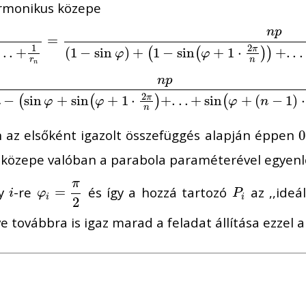
rmonikus közepe
n
p
n
=
n
p
(
1
−
sin
=
φ
)
+
(
1
−
sin
(
φ
+
1
⋅
2
π
n
)
)
+
.
.
.
+
(
1
−
sin
(
φ
+
(
n
−
1
)
⋅
2
2
1
.
.
.
+
(
1
−
sin
)
+
1
−
sin
+
1
⋅
+
.
.
.
π
(
(
)
)
φ
φ
r
n
n
n
p
n
−
(
sin
φ
+
sin
(
φ
+
1
⋅
2
π
n
)
+
.
.
.
+
sin
(
φ
+
(
n
−
1
)
⋅
2
π
n
)
)
.
2
−
sin
+
sin
+
1
⋅
+
.
.
.
+
sin
+
(
−
1
)
⋅
π
(
(
)
(
n
φ
φ
φ
n
n
n az elsőként igazolt összefüggés alapján éppen
0
0
közepe valóban a parabola paraméterével egyenl
π
ly
-re
és így a hozzá tartozó
az ,,ideá
i
φ
i
=
=
π
2
P
i
i
φ
P
i
i
2
e továbbra is igaz marad a feladat állítása ezzel a