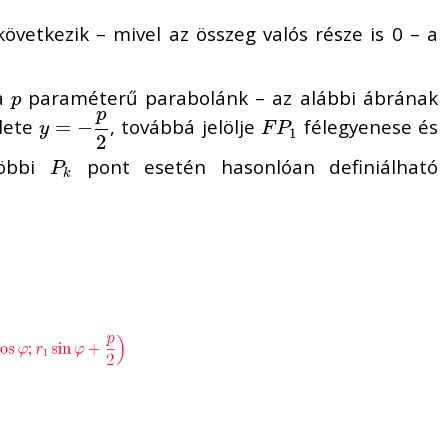
övetkezik – mivel az összeg valós része is 0 – a
 a
paraméterű parabolánk – az alábbi ábrának
p
p
p
lete
, továbbá jelölje
félegyenese és
y
=
=
−
p
−
2
F
P
1
y
F
P
1
2
többi
pont esetén hasonlóan definiálható
P
k
P
k