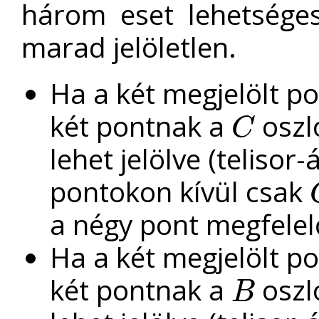
három eset lehetséges
marad jelöletlen.
Ha a két megjelölt p
két pontnak a
oszl
C
C
lehet jelölve (telisor-
pontokon kívül csak
C
a négy pont megfelel
Ha a két megjelölt p
két pontnak a
oszl
B
B