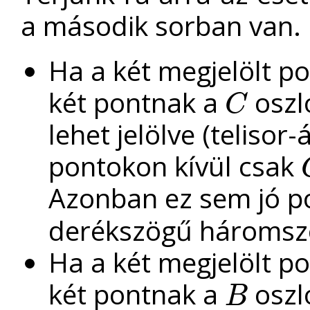
a második sorban van.
Ha a két megjelölt p
két pontnak a
oszl
C
C
lehet jelölve (telisor-
pontokon kívül csak
C
Azonban ez sem jó p
derékszögű háromszö
Ha a két megjelölt p
két pontnak a
oszl
B
B