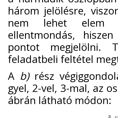
három jelölésre, visz
nem lehet elem (te
ellentmondás, hiszen
pontot megjelölni. 
feladatbeli feltétel meg
A
b)
rész végiggondolá
gyel, 2-vel, 3-mal, az o
ábrán látható módon: