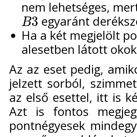
nem lehetséges, mert
egyaránt deréksz
3
B
B
3
Ha a két megjelölt p
alesetben látott oko
Az az eset pedig, amiko
jelzett sorból, szimme
az első esettel, itt is 
Azt is fontos megjeg
pontnégyesek mindegy