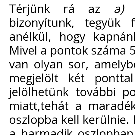
Térjünk rá az
a)
r
bizonyítunk, tegyük 
anélkül, hogy kapnán
Mivel a pontok száma 5,
van olyan sor, amelybe
megjelölt két pontt
jelölhetünk további p
miatt,tehát a maradé
oszlopba kell kerülnie.
a harmadik oszlopban