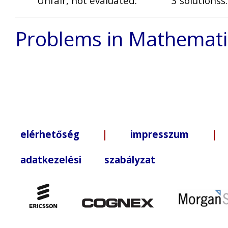
Unfair, not evaluated:
3 solutionss.
Problems in Mathemati
elérhetőség
|
impresszum
| +3
adatkezelési szabályzat