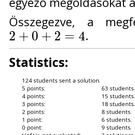
egyező megoldásokat a
Összegezve, a megf
.
2
+
0
+
2
=
4
2
+
0
+
2
=
4
Statistics:
124 students sent a solution.
5 points:
63 students.
4 points:
15 students.
3 points:
18 students.
2 points:
8 students.
1 point:
6 students.
0 point:
9 students.