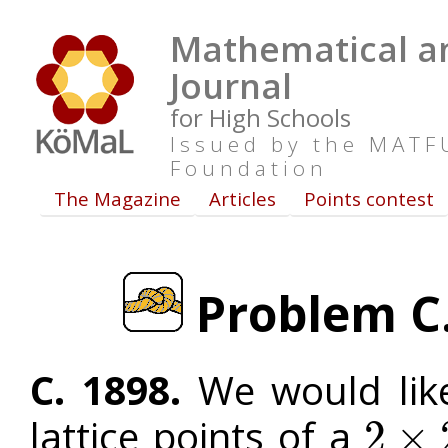
Mathematical an
Journal
for High Schools
Issued by the MAT
Foundation
The Magazine
Articles
Points contest
Problem C. 
C. 1898.
We would like
lattice points of a
2
×
2
×
2