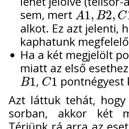
lehet jelölve (telisor
sem, mert
1
,
2
,
A
B
C
A
1
,
B
2
,
C
1
alkot. Ez azt jelenti
kaphatunk megfelelő
Ha a két megjelölt p
miatt az első esethe
,
pontnégyest 
1
1
B
C
B
1
C
1
Azt láttuk tehát, hogy
sorban, akkor két me
Térjünk rá arra az eset