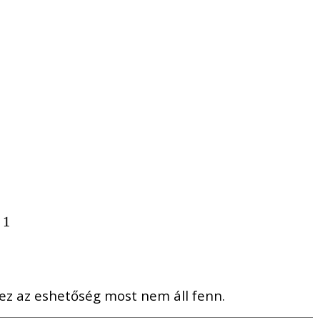
s
1
1
ez az eshetőség most nem áll fenn.