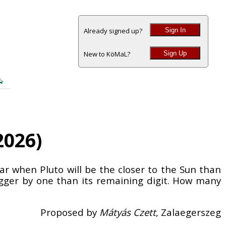
Sign In
Already signed up?
Sign Up
New to KöMaL?
2026)
ear when Pluto will be the closer to the Sun than
bigger by one than its remaining digit. How many
Proposed by
Mátyás Czett
, Zalaegerszeg