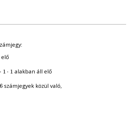
számjegy:
 elő
alakban áll elő
⋅
⋅
1
1
⋅
1
⋅
1
számjegyek közül való,
6
6