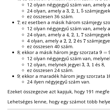
12 olyan négyjegyű szám van, amely 
24 olyan, amely a
,
,
,
számjegyekb
3
3
2
2
1
1
5
5
ez összesen 36 szám.
; ez esetben a másik három számjegy sz
7
7
12 olyan négyjegyű szám van, amely 
24 olyan, amely a
,
,
,
számjegyekb
4
4
2
2
1
1
7
7
4 olyan, amely a
,
,
és
számjegyek
2
2
2
2
2
2
7
7
ez összesen 40 szám.
; ekkor a másik három jegy szorzata
8
8
9
9
=
=
9
⋅
12 olyan négyjegyű szám van, melyn
12 olyan, melynek jegyei
,
,
és
,
3
3
3
3
1
1
8
8
ez összesen 24 szám.
; ekkor a maradék három jegy szorzata
9
9
1
1
24 ilyen négyjegyű szám van.
Ezeket összegezve azt kapjuk, hogy 191 megfe
Lehetséges lenne, hogy egy számot több helye