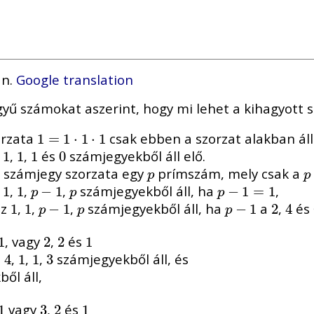
an.
Google translation
yű számokat aszerint, hogy mi lehet a kihagyott 
orzata
csak ebben a szorzat alakban áll
1
1
=
=
1
⋅
1
1
⋅
⋅
1
1
⋅
1
z
,
,
és
számjegyekből áll elő.
1
1
1
1
1
1
0
0
 számjegy szorzata egy
prímszám, mely csak a
p
p
p
p
z
,
,
,
számjegyekből áll, ha
,
1
1
1
1
p
−
−
1
1
p
p
−
−
1
=
1
1
=
1
p
p
p
az
,
,
,
számjegyekből áll, ha
a
,
és
1
1
1
1
p
−
−
1
1
p
p
−
−
1
1
2
2
4
4
p
p
p
, vagy
,
és
1
1
2
2
2
2
1
1
a
,
,
,
számjegyekből áll, és
4
4
1
1
1
1
3
3
ől áll,
vagy
,
és
1
1
3
3
2
2
1
1