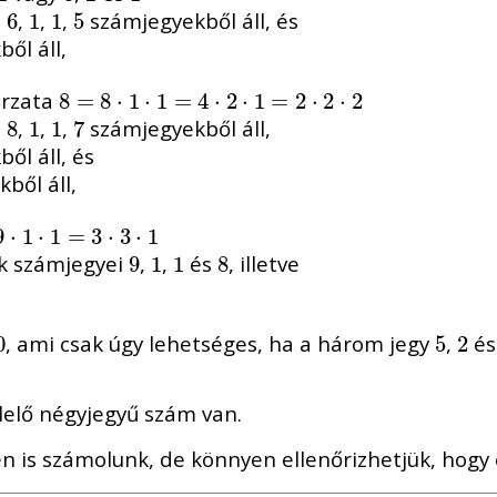
a
,
,
,
számjegyekből áll, és
6
6
1
1
1
1
5
5
ől áll,
orzata
8
8
=
=
8
⋅
8
1
⋅
⋅
1
1
=
⋅
4
1
⋅
2
=
⋅
1
=
4
2
⋅
⋅
2
2
⋅
⋅
2
1
=
2
⋅
2
⋅
2
a
,
,
,
számjegyekből áll,
8
8
1
1
1
1
7
7
ől áll, és
ből áll,
9
1
⋅
⋅
1
1
=
⋅
3
1
⋅
3
=
⋅
1
3
⋅
3
⋅
1
ek számjegyei
,
,
és
, illetve
9
9
1
1
1
1
8
8
, ami csak úgy lehetséges, ha a három jegy
,
é
0
0
5
5
2
2
lelő négyjegyű szám van.
n is számolunk, de könnyen ellenőrizhetjük, hogy 