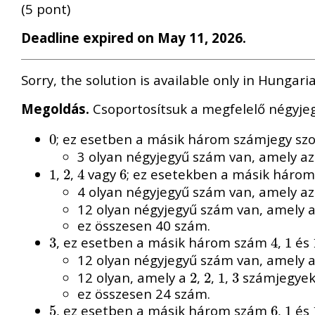
(5 pont)
Deadline expired on May 11, 2026.
Sorry, the solution is available only in Hungari
Megoldás.
Csoportosítsuk a megfelelő négyjeg
; ez esetben a másik három számjegy sz
0
0
3 olyan négyjegyű szám van, amely a
,
,
vagy
; ez esetekben a másik három
1
1
2
2
4
4
6
6
4 olyan négyjegyű szám van, amely a
12 olyan négyjegyű szám van, amely 
ez összesen 40 szám.
, ez esetben a másik három szám
,
és
3
3
4
4
1
1
12 olyan négyjegyű szám van, amely 
12 olyan, amely a
,
,
,
számjegyekb
2
2
2
2
1
1
3
3
ez összesen 24 szám.
, ez esetben a másik három szám
,
és
5
5
6
6
1
1