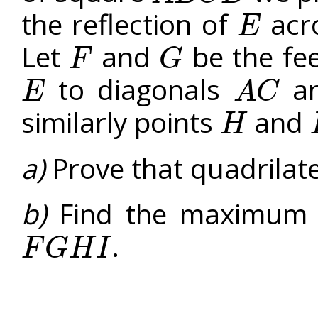
the reflection of
acro
E
E
Let
and
be the fee
F
G
F
G
to diagonals
a
E
A
C
E
A
C
similarly points
and
H
H
I
a)
Prove that quadrilat
b)
Find the maximum of
.
F
G
H
I
F
G
H
I