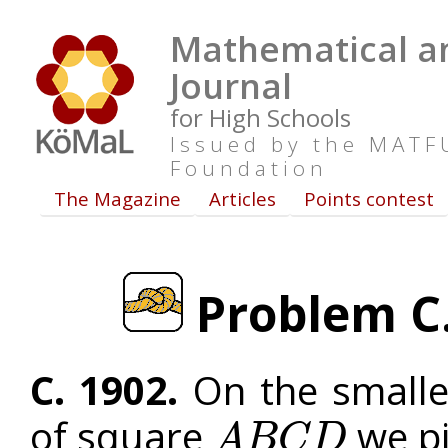
Mathematical an
Journal
for High Schools
Issued by the MAT
Foundation
The Magazine
Articles
Points contest
Problem C. 
C. 1902.
On the smalle
of square
we pi
A
B
C
D
A
B
C
D