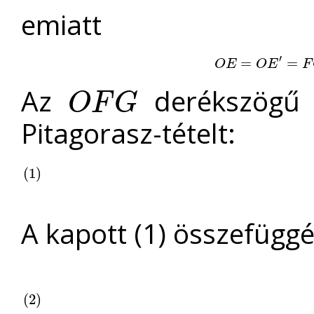
emiatt
′
O
E
=
O
=
E
′
=
F
G
=
=
G
H
O
E
O
E
F
Az
derékszögű h
O
F
G
O
F
G
Pitagorasz-tételt:
(
(
1
1
)
)
A kapott (1) összefüggé
(
(
2
2
)
)