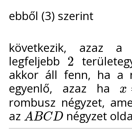
ebből (3) szerint
következik, azaz 
legfeljebb
területeg
2
2
akkor áll fenn, ha a
egyenlő, azaz ha
x
x
=
y
=
rombusz négyzet, ame
az
négyzet oldal
A
B
C
D
A
B
C
D