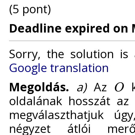
(5 pont)
Deadline expired on 
Sorry, the solution is
Google translation
Megoldás.
a)
Az
k
O
O
oldalának hosszát az 
megválaszthatjuk ú
négyzet átlói merő