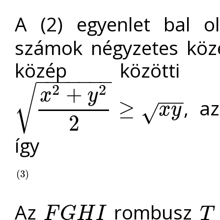
A (2) egyenlet bal 
számok négyzetes köz
közép közötti eg
−
−
−
−
−
−
−
2
2
+
√
x
y
−
−
, a
≥
x
y
√
x
2
+
y
2
2
≥
x
y
2
így
(
(
3
3
)
)
Az
rombusz
F
G
H
I
T
F
G
H
I
T