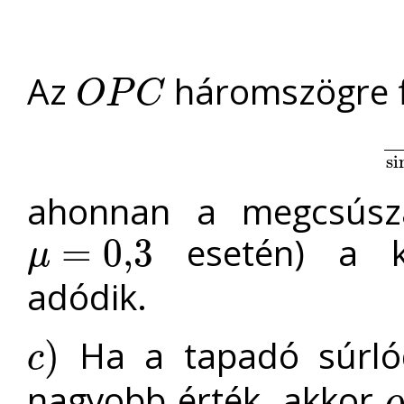
Az
háromszögre fe
O
P
C
O
P
C
si
si
ahonnan a megcsús
esetén) a k
=
0
,
3
μ
μ
=
0
,
3
adódik.
Ha a tapadó súrlód
)
c
c
)
nagyobb érték, akkor