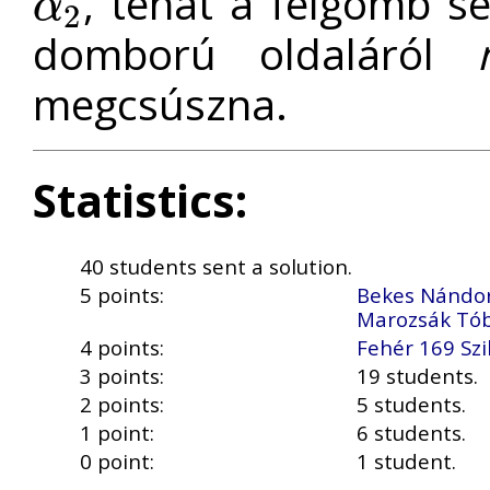
, tehát a félgömb s
α
2
α
2
domború oldaláról
megcsúszna.
Statistics:
40 students sent a solution.
5 points:
Bekes Nándo
Marozsák Tó
4 points:
Fehér 169 Szi
3 points:
19 students.
2 points:
5 students.
1 point:
6 students.
0 point:
1 student.