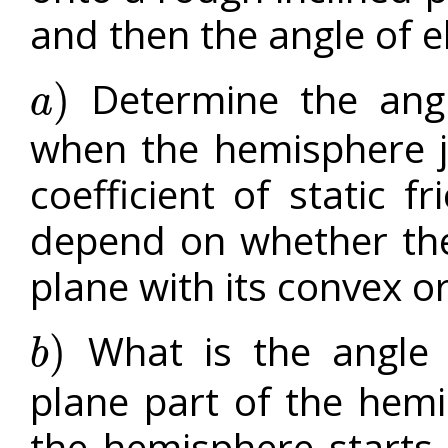
and then the angle of e
Determine the angl
)
a
a
)
when the hemisphere jus
coefficient of static fr
depend on whether the
plane with its convex or
What is the angle 
)
b
b
)
plane part of the he
the hemisphere starts t