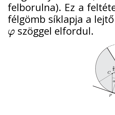
felborulna). Ez a felté
félgömb síklapja a lejt
szöggel elfordul.
φ
φ