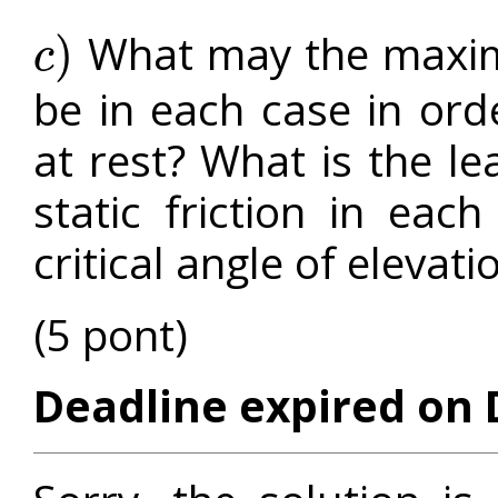
What may the maximu
)
c
c
)
be in each case in ord
at rest? What is the lea
static friction in eac
critical angle of elevati
(5 pont)
Deadline expired on 