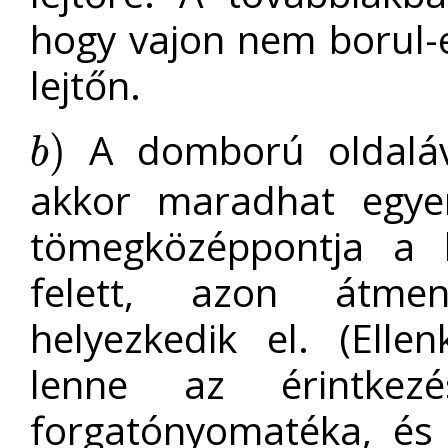
hogy vajon nem borul-e
lejtőn.
A domború oldaláva
)
b
b
)
akkor maradhat egye
tömegközéppontja a l
felett, azon átme
helyezkedik el. (Ell
lenne az érintkezé
forgatónyomatéka, és 