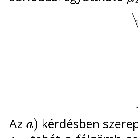
Az
kérdésben szere
)
a
a
)