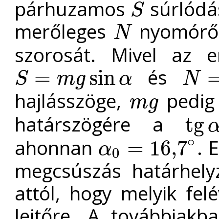
párhuzamos
súrlódás
S
S
merőleges
nyomór
N
N
szorosát. Mivel az er
és
=
sin
S
m
g
α
N
S
=
m
g
sin
α
N
=
m
g
co
hajlásszöge,
pedig 
m
g
m
g
határszögére a
t
g
t
g
α
0
=
0
,
∘
ahonnan
. 
=
16
,
7
α
0
α
0
=
16
,
7
∘
megcsúszás határhelyz
attól, hogy melyik fel
lejtőre. A továbbiakba