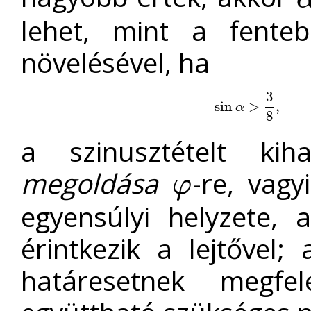
α
lehet, mint a fente
növelésével, ha
3
sin
sin
α
>
>
3
8
,
vagyis
,
α
8
a szinusztételt ki
megoldása
-re, vag
φ
φ
egyensúlyi helyzete,
érintkezik a lejtővel;
határesetnek megfe