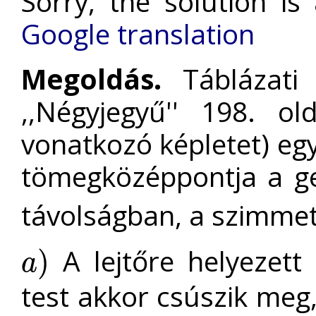
Sorry, the solution is
Google translation
Megoldás.
Táblázati 
,,Négyjegyű'' 198. o
vonatkozó képletet) eg
tömegközéppontja a ge
távolságban, a szimmet
A lejtőre helyezett
)
a
a
)
test akkor csúszik meg,