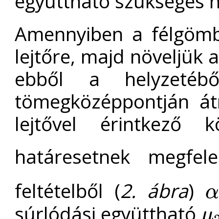
együttható szükséges 
Amennyiben a félgömbö
lejtőre, majd növeljük a
ebből a helyzetéb
tömegközéppontján át
lejtővel érintkező 
határesetnek megfel
feltételből (
2. ábra
)
α
=
súrlódási együttható
μ
μ
2
=