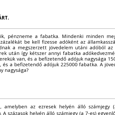
ÁRT.
ik, pénzneme a fabatka. Mindenki minden megs
százalékát be kell fizesse adóként az államkas
ádnak a megszerzett jövedelem utáni adóból az 
rek után így kétszer annyi fabatka adókedvezmén
erekük van, és a befizetendő adójuk nagysága 15
 és a befizetendő adójuk 225000 fabatka. A jöved
ny nagysága?
amelyben az ezresek helyén álló számjegy (a
. A százasok helyén álló számjegy (a 7-es) egyenl