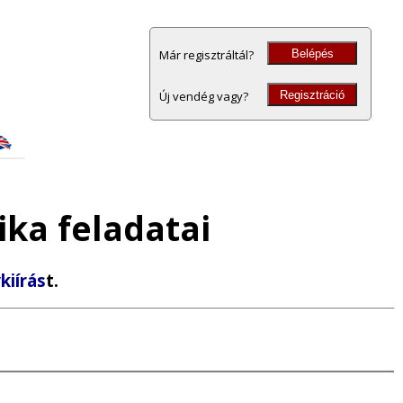
Belépés
Már regisztráltál?
Regisztráció
Új vendég vagy?
ka feladatai
kiírás
t.