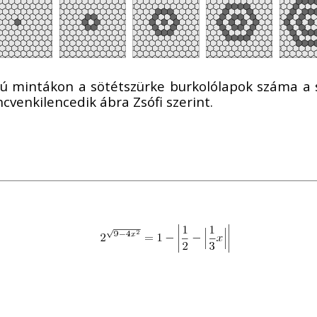
ámú mintákon a sötétszürke burkolólapok száma 
cvenkilencedik ábra Zsófi szerint.