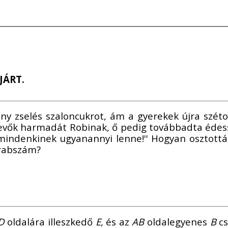
EJÁRT.
 zselés szaloncukrot, ám a gyerekek újra szétosz
evők harmadát Robinak, ő pedig továbbadta édessé
mindenkinek ugyanannyi lenne!'' Hogyan osztottá
arabszám?
D
oldalára illeszkedő
E
, és az
AB
oldalegyenes
B
cs