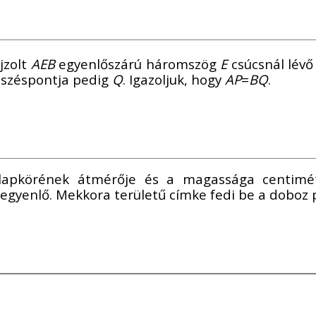
jzolt
AEB
egyenlőszárú háromszög
E
csúcsnál lévő
széspontja pedig
Q
. Igazoljuk, hogy
AP
=
BQ
.
lapkörének átmérője és a magassága centimé
egyenlő. Mekkora területű címke fedi be a doboz p