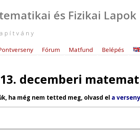
tematikai és Fizikai Lapok
apítvány
Pontverseny
Fórum
Matfund
Belépés
13. decemberi matemati
ük, ha még nem tetted meg, olvasd el
a verseny