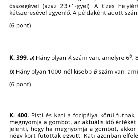
.
összegével (azaz 2
3+1-gyel). A tízes helyi
kétszeresével egyenlő. A példaként adott szám
(6 pont)
6
K. 399.
a
) Hány olyan
A
szám van, amelyre 6
, 
b
) Hány olyan 1000-nél kisebb
B
szám van, ami
(6 pont)
K. 400.
Pisti és Kati a focipálya körül futnak
megnyomja a gombot, az aktuális idő értékét el
jelenti, hogy ha megnyomja a gombot, akkor a
négy kört futottak együtt, Kati azonban elfe