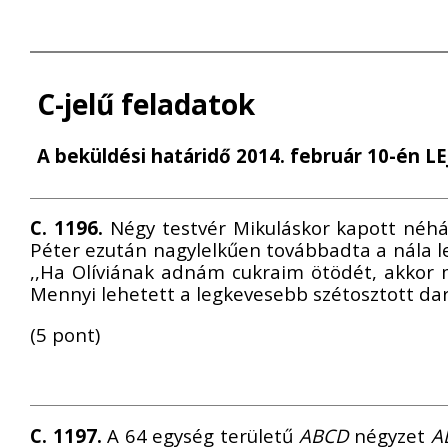
C-jelű feladatok
A beküldési határidő 2014. február 10-én L
C. 1196.
Négy testvér Mikuláskor kapott néhány
Péter ezután nagylelkűen továbbadta a nála l
,,Ha Olíviának adnám cukraim ötödét, akkor 
Mennyi lehetett a legkevesebb szétosztott d
(5 pont)
C. 1197.
A 64 egység területű
ABCD
négyzet
A