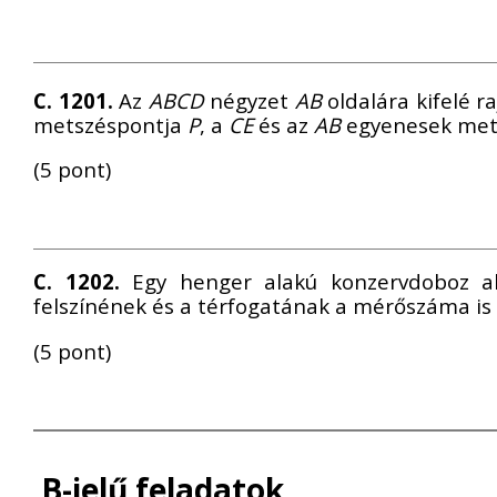
C. 1201.
Az
ABCD
négyzet
AB
oldalára kifelé ra
metszéspontja
P
, a
CE
és az
AB
egyenesek met
(5 pont)
C. 1202.
Egy henger alakú konzervdoboz a
felszínének és a térfogatának a mérőszáma is 
(5 pont)
B-jelű feladatok