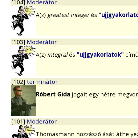
[104]
Moderátor
A(z)
greatest integer
és
"ujjgyakorlat
[103]
Moderátor
A(z)
integral
és
"ujjgyakorlatok"
című
[102]
terminátor
Róbert Gida
jogait egy hétre megvo
[101]
Moderátor
Thomasmann hozzászólását áthely