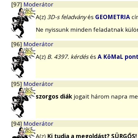
[97]
Moderátor
A(z)
3D-s feladvány
és
GEOMETRIA
cí
Ne nyissunk minden feladatnak külö
[96]
Moderátor
A(z)
B. 4397. kérdés
és
A KöMaL pon
[95]
Moderátor
szorgos diák
jogait három napra me
[94]
Moderátor
A(z)
Ki tudja a megoldást? SÜRGŐS! 