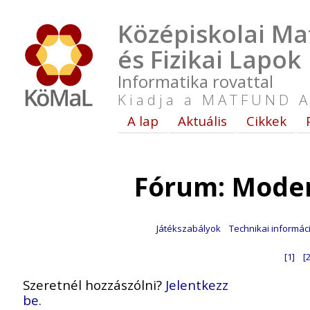
Középiskolai Ma
és Fizikai Lapok
Informatika rovattal
Kiadja a MATFUND A
A lap
Aktuális
Cikkek
Fórum: Moder
Játékszabályok
Technikai informác
[1]
[2
Szeretnél hozzászólni?
Jelentkezz
be.