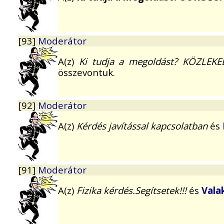
[93]
Moderátor
A(z)
Ki tudja a megoldást? KÖZLEKE
összevontuk.
[92]
Moderátor
A(z)
Kérdés javítással kapcsolatban
és
[91]
Moderátor
A(z)
Fizika kérdés.Segítsetek!!!
és
Vala