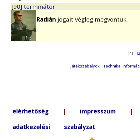
[90]
terminátor
Radián
jogait végleg megvontuk.
[1]
[2
Játékszabályok
Technikai informác
elérhetőség
|
impresszum
| +3
adatkezelési szabályzat