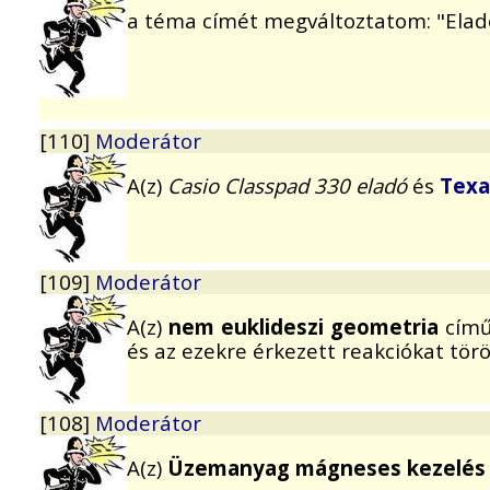
a téma címét megváltoztatom: "Ela
[110]
Moderátor
A(z)
Casio Classpad 330 eladó
és
Texa
[109]
Moderátor
A(z)
nem euklideszi geometria
című
és az ezekre érkezett reakciókat tör
[108]
Moderátor
A(z)
Üzemanyag mágneses kezelés