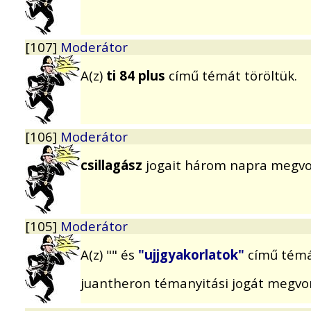
[107]
Moderátor
A(z)
ti 84 plus
című témát töröltük.
[106]
Moderátor
csillagász
jogait három napra megvo
[105]
Moderátor
A(z) "" és
"ujjgyakorlatok"
című témá
juantheron témanyitási jogát megv