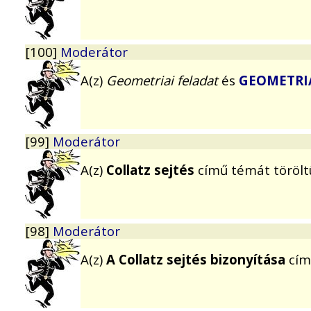
[100]
Moderátor
A(z)
Geometriai feladat
és
GEOMETRI
[99]
Moderátor
A(z)
Collatz sejtés
című témát törölt
[98]
Moderátor
A(z)
A Collatz sejtés bizonyítása
cím