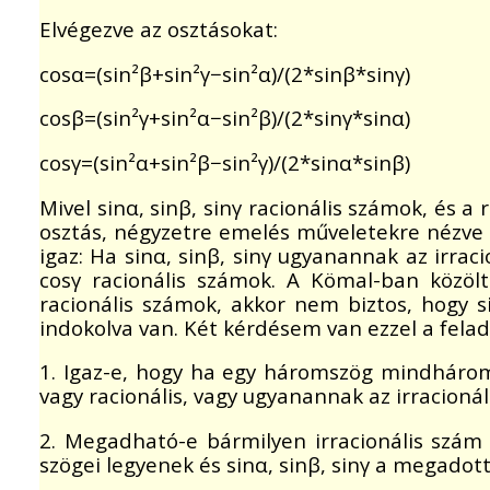
Elvégezve az osztásokat:
cosα=(sin²β+sin²γ−sin²α)/(2*sinβ*sinγ)
cosβ=(sin²γ+sin²α−sin²β)/(2*sinγ*sinα)
cosγ=(sin²α+sin²β−sin²γ)/(2*sinα*sinβ)
Mivel sinα, sinβ, sinγ racionális számok, és a
osztás, négyzetre emelés műveletekre nézve zá
igaz: Ha sinα, sinβ, sinγ ugyanannak az irrac
cosγ racionális számok. A Kömal-ban közöl
racionális számok, akkor nem biztos, hogy si
indokolva van. Két kérdésem van ezzel a felad
1. Igaz-e, hogy ha egy háromszög mindhárom
vagy racionális, vagy ugyanannak az irracioná
2. Megadható-e bármilyen irracionális szám 
szögei legyenek és sinα, sinβ, sinγ a megadott