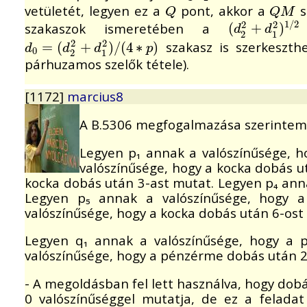
vetületét, legyen ez a
pont, akkor a
s
Q
Q
M
Q
Q
M
1
/
2
2
2
szakaszok ismeretében a
(
(
d
2
2
+
+
d
1
2
)
)
1
/
d
d
2
1
2
2
szakasz is szerkeszth
d
0
=
=
(
d
(
2
2
+
+
d
1
2
)
)
/
/
(
4
(
4
∗
∗
p
)
)
d
d
d
p
0
2
1
párhuzamos szelők tétele).
[1172]
marcius8
A B.5306 megfogalmazása szerintem 
Legyen p₁ annak a valószínűsége, h
valószínűsége, hogy a kocka dobás u
kocka dobás után 3-ast mutat. Legyen p₄ ann
Legyen p₅ annak a valószínűsége, hogy 
valószínűsége, hogy a kocka dobás után 6-ost
Legyen q₁ annak a valószínűsége, hogy a
valószínűsége, hogy a pénzérme dobás után 2
- A megoldásban fel lett használva, hogy dob
0 valószínűséggel mutatja, de ez a felada