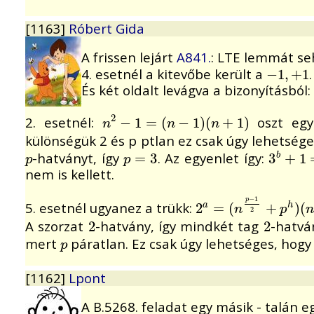
[1163]
Róbert Gida
A frissen lejárt
A841.
: LTE lemmát se
4. esetnél a kitevőbe került a
.
−
−
1
1
,
,
+
+
1
1
És két oldalt levágva a bizonyításból:
2
2. esetnél:
oszt eg
n
2
−
−
1
=
1
(
n
=
−
(
1
)
(
n
−
+
1
1
)
)
(
+
1
)
n
n
n
különségük 2 és p ptlan ez csak úgy lehetség
-hatványt, így
. Az egyenlet így:
p
p
=
=
3
3
3
3
b
+
+
1
1
=
b
p
p
nem is kellett.
−
1
p
5. esetnél ugyanez a trükk:
2
2
a
=
=
(
n
(
p
−
1
2
+
+
p
h
)
(
)
n
(
p
a
h
n
p
n
2
A szorzat
-hatvány, így mindkét tag
-hatvá
2
2
2
2
mert
páratlan. Ez csak úgy lehetséges, hogy
p
p
[1162]
Lpont
A B.5268. feladat egy másik - talán 