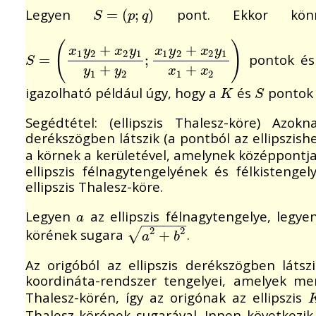
Legyen
pont. Ekkor könn
S
=
=
(
p
;
(
q
)
;
)
S
p
q
(
)
+
+
x
y
x
y
x
y
x
y
1
2
2
1
1
2
2
1
pontok és 
S
=
=
(
x
1
y
2
+
x
2
y
1
y
1
+
y
2
;
;
x
1
y
2
+
x
2
y
1
x
1
+
x
2
)
S
+
+
y
y
x
x
1
2
1
2
igazolható például úgy, hogy a
és
pontok 
K
S
K
S
Segédtétel: (ellipszis Thalesz-köre) Az
derékszögben látszik (a pontból az ellipszis
a körnek a kerületével, amelynek középpontja 
ellipszis félnagytengelyének és félkisteng
ellipszis Thalesz-köre.
Legyen
az ellipszis félnagytengelye, legy
a
a
−
−
−
−
−
−
2
2
√
körének sugara
.
a
2
+
b
2
+
a
b
Az origóból az ellipszis derékszögben látsz
koordináta-rendszer tengelyei, amelyek mer
Thalesz-körén, így az origónak az ellipszis
Thalesz-körének sugarával. Innen következi