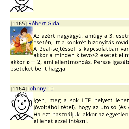
[1165]
Róbert Gida
Az azért nagyágyú, amúgy a 3. esetné
esetén, itt a konkrét bizonyítás rövi
A Beal-sejtéssel is kapcsolatban va
akkor a minden kitevő>2 esetet elint
akkor
, ami ellentmondás. Persze igazá
p
=
=
2
2
p
eseteket bent hagyja.
[1164]
Johnny 10
Igen, meg a sok LTE helyett lehet
jóvoltából tétel), hogy az utolsó (é
Ha ezt használjuk, akkor az egyetl
el lehet ezzel intézni.