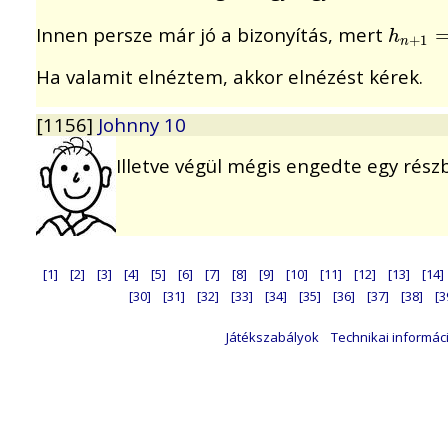
Innen persze már jó a bizonyítás, mert
h
n
+
1
=
h
+
1
n
Ha valamit elnéztem, akkor elnézést kérek.
[1156]
Johnny 10
Illetve végül mégis engedte egy részb
[1]
[2]
[3]
[4]
[5]
[6]
[7]
[8]
[9]
[10]
[11]
[12]
[13]
[14]
[30]
[31]
[32]
[33]
[34]
[35]
[36]
[37]
[38]
[3
Játékszabályok
Technikai informác