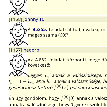
[1158]
Johnny 10
A
B5255.
feladatnál tudja valaki, 
magas száma (60)?
[1157]
nadorp
Az A.832 feladat központi megoldá
következő:
Legyen
annak a valószínűsége, h
t
n
t
n
, ahol
annak a valószínűsége, ho
t
n
=
=
1
−
1
h
−
n
h
n
t
h
h
n
n
n
(
)
generációhoz tartozó
polinom konstans 
f
(
n
)
(
(
x
)
)
n
f
x
(
)
Én úgy gondolom, hogy
annak a valós
f
(
n
)
(
(
0
0
)
)
n
f
annak a valószínűsége, hogy 0 gyerek születi