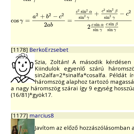
2
2
sin
2
2
sin
c
β
2
+
−
c
α
c
2
2
2
+
−
a
b
c
2
2
sin
sin
γ
γ
cos
cos
γ
=
=
a
2
+
b
2
−
c
2
2
a
b
=
c
=
2
sin
2
α
sin
2
γ
+
c
2
sin
2
β
sin
γ
2
sin
sin
a
b
c
β
2
c
α
sin
sin
γ
γ
[1178]
BerkoErzsebet
Szia, Zoltán! A második kérdésen 
Kiindulok egyenlő szárú háromszög
sin2alfa=2*sinalfa*cosalfa. Példát 
háromszög alaphoz tartozó magassága 
a nagy háromszög szárai így 9 egység hosszúa
(16/81)*gyök17.
[1177]
marcius8
Javítom az előző hozzászólásomban a