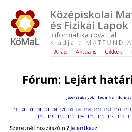
Középiskolai Ma
és Fizikai Lapok
Informatika rovattal
Kiadja a MATFUND A
A lap
Aktuális
Cikkek
Fórum: Lejárt hatá
Játékszabályok
Technikai informác
[1]
[2]
[3]
[4]
[5]
[6]
[7]
[8]
[9]
[10]
[11]
[12]
[13]
[14]
[30]
[31]
[32]
[33]
[34]
[35]
[36]
[37]
[38]
[3
Szeretnél hozzászólni?
Jelentkezz