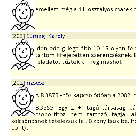
emellett még a 11. osztályos matek okt
[203]
Sümegi Károly
Idén eddig legalább 10-15 olyan fe
tartom kifejezetten szerencsésnek. 
feladatot tűztek ki még máshol.
[202]
rizsesz
A B.3875.-höz kapcsolódóan a 2002. m
B.3555. Egy 2n+1-tagú társaság b
csoporthoz nem tartozó tagja, a
kölcsönösnek tételezzük fel. Bizonyítsuk be, h
pont) ...