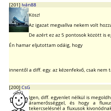
[201]
Iván88
Kösz!
Az igazat megvallva nekem volt hozz
De azért ez az 5 pontosok között is e
Én hamar eljutottam odáig, hogy
innentől a diff. egy. az kézenfekvő, csak nem t
[200]
CsG
Igen, diff. egyenlet nélkül is megol
áramerősséggel, és hogy a fluxus
tekercselésnél a fluxusok kivonódn