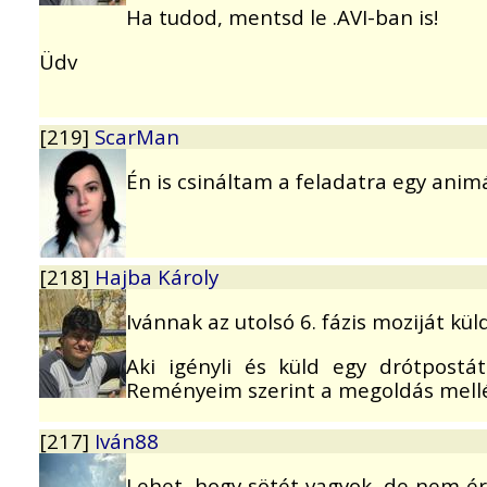
Ha tudod, mentsd le .AVI-ban is!
Üdv
[219]
ScarMan
Én is csináltam a feladatra egy anim
[218]
Hajba Károly
Ivánnak az utolsó 6. fázis moziját kü
Aki igényli és küld egy drótpost
Reményeim szerint a megoldás mellékl
[217]
Iván88
Lehet, hogy sötét vagyok, de nem é