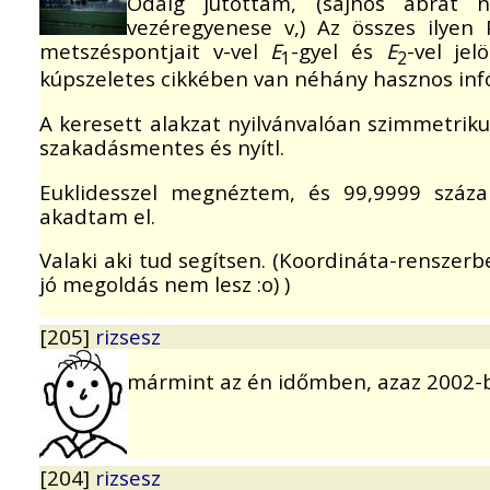
Odáig jutottam, (sajnos ábrát 
vezéregyenese v,) Az összes ilye
metszéspontjait v-vel
E
-gyel és
E
-vel je
1
2
kúpszeletes cikkében van néhány hasznos infó,
A keresett alakzat nyilvánvalóan szimmetriku
szakadásmentes és nyítl.
Euklidesszel megnéztem, és 99,9999 százal
akadtam el.
Valaki aki tud segítsen. (Koordináta-renszer
jó megoldás nem lesz :o) )
[205]
rizsesz
mármint az én időmben, azaz 2002-b
[204]
rizsesz