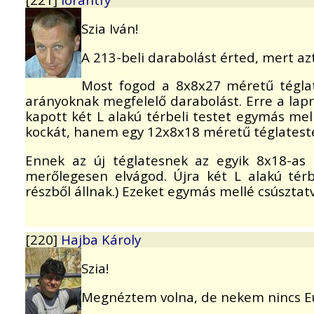
Szia Iván!
A 213-beli darabolást érted, mert azt 
Most fogod a 8x8x27 méretű téglate
arányoknak megfelelő darabolást. Erre a lap
kapott két L alakú térbeli testet egymás me
kockát, hanem egy 12x8x18 méretű téglateste
Ennek az új téglatesnek az egyik 8x18-as l
merőlegesen elvágod. Újra két L alakú térb
részből állnak.) Ezeket egymás mellé csúsztatv
[220]
Hajba Károly
Szia!
Megnéztem volna, de nekem nincs Eu