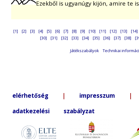
Ezekből is ugyanúgy kijön, amire te is 
[1]
[2]
[3]
[4]
[5]
[6]
[7]
[8]
[9]
[10]
[11]
[12]
[13]
[14]
[30]
[31]
[32]
[33]
[34]
[35]
[36]
[37]
[38]
[3
Játékszabályok
Technikai informác
elérhetőség
|
impresszum
| +3
adatkezelési szabályzat