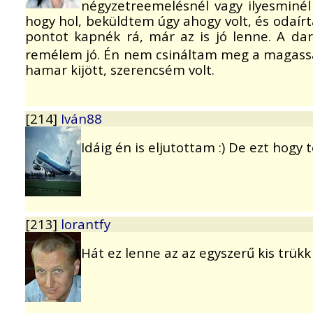
négyzetreemelésnél vagy ilyesminél
hogy hol, beküldtem úgy ahogy volt, és odaírtam
pontot kapnék rá, már az is jó lenne. A d
remélem jó. Én nem csináltam meg a magass
hamar kijött, szerencsém volt.
[214]
Iván88
Idáig én is eljutottam :) De ezt hogy
[213]
lorantfy
Hát ez lenne az az egyszerű kis trükk