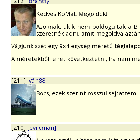
[212]
lorantfy
Kedves KöMaL Megoldók!
Azoknak, akik nem boldogultak a B. 3
szeretnék adni, amit megoldva aztán 
Vágjunk szét egy 9x4 egység méretű téglalapot
A méretekből lehet következtetni, ha nem me
[211]
Iván88
Bocs, ezek szerint rosszul sejtattem, 
[210]
[evilcman]