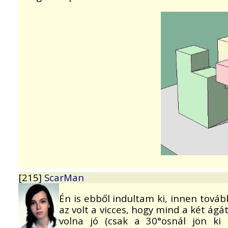
[215]
ScarMan
Én is ebből indultam ki, innen továb
az volt a vicces, hogy mind a két ágá
volna jó (csak a 30°osnál jön ki