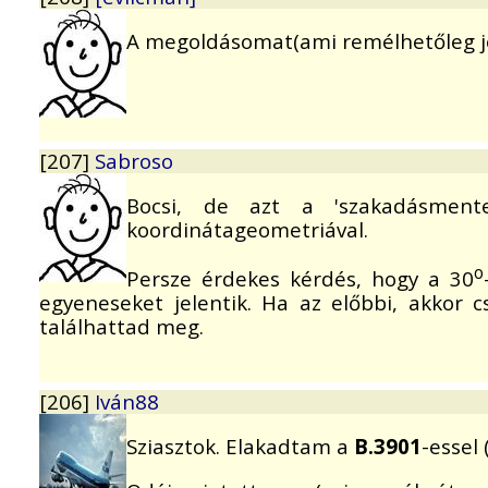
A megoldásomat(ami remélhetőleg j
[207]
Sabroso
Bocsi, de azt a 'szakadásmente
koordinátageometriával.
o
Persze érdekes kérdés, hogy a 30
egyeneseket jelentik. Ha az előbbi, akkor c
találhattad meg.
[206]
Iván88
Sziasztok. Elakadtam a
B.3901
-essel 