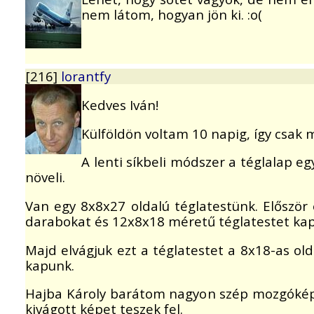
nem látom, hogyan jön ki. :o(
[216]
lorantfy
Kedves Iván!
Külföldön voltam 10 napig, így csak m
A lenti síkbeli módszer a téglalap eg
növeli.
Van egy 8x8x27 oldalú téglatestünk. Először e
darabokat és 12x8x18 méretű téglatestet ka
Majd elvágjuk ezt a téglatestet a 8x18-as old
kapunk.
Hajba Károly barátom nagyon szép mozgóképes
kivágott képet teszek fel.