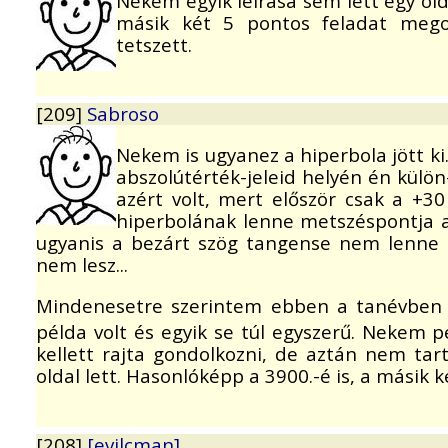
Nekem egyik leírása sem lett egy ol
másik két 5 pontos feladat mego
tetszett.
[209]
Sabroso
Nekem is ugyanez a hiperbola jött k
abszolútérték-jeleid helyén én külön
azért volt, mert először csak a +3
hiperbolának lenne metszéspontja a
ugyanis a bezárt szög tangense nem lenne 
nem lesz...
Mindenesetre szerintem ebben a tanévben e
példa volt és egyik se túl egyszerű. Nekem p
kellett rajta gondolkozni, de aztán nem tart
oldal lett. Hasonlóképp a 3900.-é is, a másik 
[208]
[evilcman]