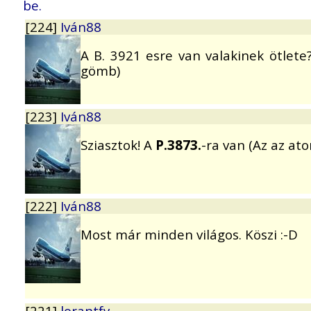
be.
[224]
Iván88
A B. 3921 esre van valakinek ötlete
gömb)
[223]
Iván88
Sziasztok! A
P.3873.
-ra van (Az az at
[222]
Iván88
Most már minden világos. Köszi :-D
[221]
lorantfy