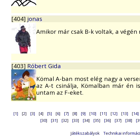
[404]
jonas
Amikor már csak B-k voltak, a végén 
[403]
Róbert Gida
Kömal A-ban most elég nagy a verseny
az A-t csinálja, Kömalban már én is
untam az F-eket.
[1]
[2]
[3]
[4]
[5]
[6]
[7]
[8]
[9]
[10]
[11]
[12]
[13]
[14]
[30]
[31]
[32]
[33]
[34]
[35]
[36]
[37]
[38]
[3
Játékszabályok
Technikai informác