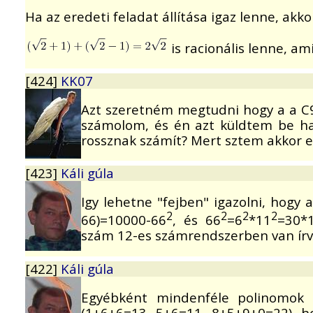
Ha az eredeti feladat állítása igaz lenne, akk
is racionális lenne, a
[424]
KK07
Azt szeretném megtudni hogy a a C9
számolom, és én azt küldtem be ha 
rossznak számít? Mert sztem akkor e
[423]
Káli gúla
Igy lehetne "fejben" igazolni, hogy
2
2
2
2
66)=10000-66
, és 66
=6
*11
=30*
szám 12-es számrendszerben van írv
[422]
Káli gúla
Egyébként mindenféle polinomok n
(1+6+6=13, 5+6=11, 8+5+9+0=22), h