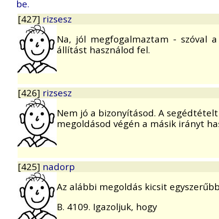
be.
[427]
rizsesz
Na, jól megfogalmaztam - szóval a 
állítást használod fel.
[426]
rizsesz
Nem jó a bizonyításod. A segédtételt 
megoldásod végén a másik irányt has
[425]
nadorp
Az alábbi megoldás kicsit egyszerűbb
B. 4109. Igazoljuk, hogy