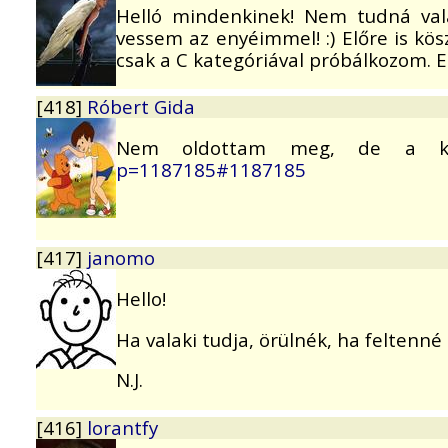
Helló mindenkinek! Nem tudná val
vessem az enyéimmel! :) Előre is k
csak a C kategóriával próbálkozom. Ez
[418]
Róbert Gida
Nem oldottam meg, de a k
p=1187185#1187185
[417]
janomo
Hello!
Ha valaki tudja, örülnék, ha feltenné
N.J.
[416]
lorantfy