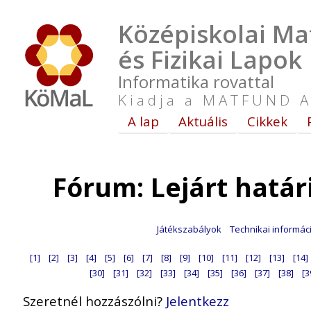
Középiskolai Ma
és Fizikai Lapok
Informatika rovattal
Kiadja a MATFUND A
A lap
Aktuális
Cikkek
Fórum: Lejárt hatá
Játékszabályok
Technikai informác
[1]
[2]
[3]
[4]
[5]
[6]
[7]
[8]
[9]
[10]
[11]
[12]
[13]
[14]
[30]
[31]
[32]
[33]
[34]
[35]
[36]
[37]
[38]
[3
Szeretnél hozzászólni?
Jelentkezz