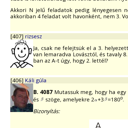
Akkori N jelű feladatok pedig lényegesen n
akkoriban 4 feladat volt havonként, nem 3. Vo
[407]
rizsesz
Ja, csak ne felejtsük el a 3. helyeze
van lemaradva Lovásztól, és tavaly 8.
ban az A-t úgy, hogy 2. lettél?
[406]
Káli gúla
B. 4087
Mutassuk meg, hogy ha egy h
o
és
szöge, amelyekre 2
+3
=180
.
Bizonyítás: