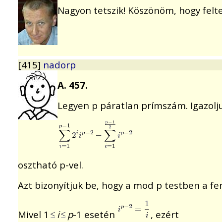
Nagyon tetszik! Köszönöm, hogy felte
[415]
nadorp
A. 457.
Legyen p páratlan prímszám. Igazolj
osztható p-vel.
Azt bizonyítjuk be, hogy a mod p testben a fen
Mivel 1
i
p
-1 esetén
, ezért