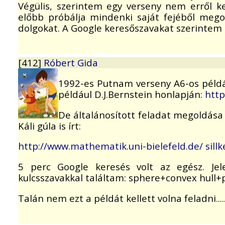
Végülis, szerintem egy verseny nem erről k
előbb próbálja mindenki saját fejéből meg
dolgokat. A Google keresőszavakat szerintem 
[412]
Róbert Gida
1992-es Putnam verseny A6-os példája
például D.J.Bernstein honlapján:
http
De általánosított feladat megoldása 
Káli gúla is írt:
http://www.mathematik.uni-bielefeld.de/ sill
5 perc Google keresés volt az egész. Je
kulcsszavakkal találtam: sphere+convex hull+p
Talán nem ezt a példát kellett volna feladni....