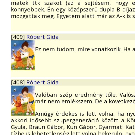
matek ttk szakot (az a sejtésem, hogy e
könnyebbek. Én egy középszerű dupla B díjaz
mozgattak meg. Egyetem alatt már az A-k is s
[409]
Róbert Gida
Ez nem tudom, mire vonatkozik. Ha 
[408]
Róbert Gida
Valóban szép eredmény tőle. Valós
már nem emlékszem. De a következő n
Amúgy érdekes is lett volna, ha ny
akkori idősebb szupergeneráció között a K
Gyula, Braun Gábor, Kun Gábor, Gyarmati Kata
tízbe is lehetetlenség lett volna bekerülni ny