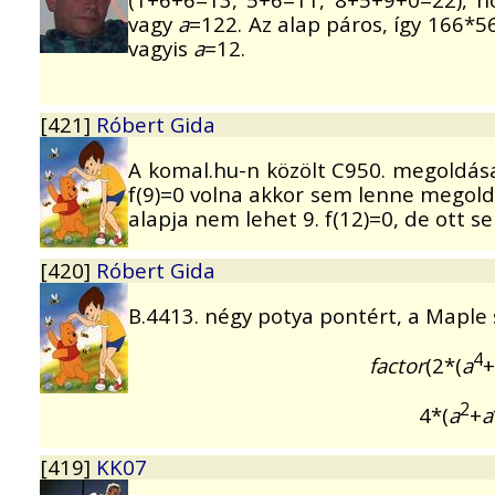
vagy
a
=122. Az alap páros, így 166*56
vagyis
a
=12.
[421]
Róbert Gida
A komal.hu-n közölt C950. megoldása
f(9)=0 volna akkor sem lenne megoldá
alapja nem lehet 9. f(12)=0, de ott
[420]
Róbert Gida
B.4413. négy potya pontért, a Maple 
4
factor
(2*(
a
+
2
4*(
a
+
a
[419]
KK07