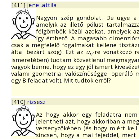
[411]
jenei.attila
Nagyon szép gondolat. De ugye a 
amelyik az illető pólust tartalmaz
félgömbök közül azokat, amelyek az
így érthető. A magasabb dimenzióra
csak a megfelelő fogalmakat kellene tisztáz
által bezárt szög). Ezt az
u
-re vonatkozó r
n
ismeretében) tudtam közvetlenül megmagyaráz
vagyok benne, hogy ez egy jól ismert kiveséz
valami geometriai valószínűséggel operáló
egy B feladat volt). Mit tudtok erről?
[410]
rizsesz
Az hogy akkor egy feladatra ne
jelentheti azt, hogy akkoriban a me
versenyzőkében (és hogy miért kell
sincsen, hogy a mai fejeddel, mert