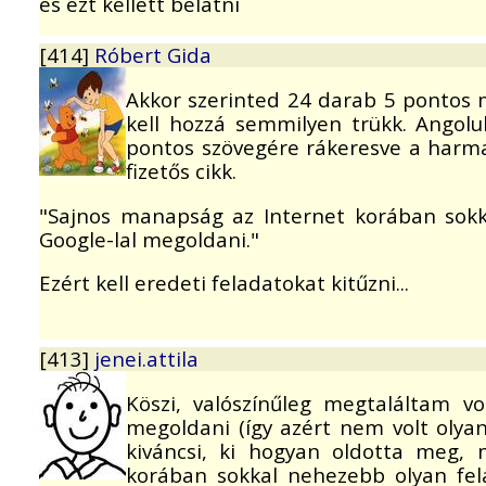
és ezt kellett belátni
[414]
Róbert Gida
Akkor szerinted 24 darab 5 pontos 
kell hozzá semmilyen trükk. Angolu
pontos szövegére rákeresve a harmadi
fizetős cikk.
"Sajnos manapság az Internet korában sokk
Google-lal megoldani."
Ezért kell eredeti feladatokat kitűzni...
[413]
jenei.attila
Köszi, valószínűleg megtaláltam 
megoldani (így azért nem volt olya
kiváncsi, ki hogyan oldotta meg, 
korában sokkal nehezebb olyan fela