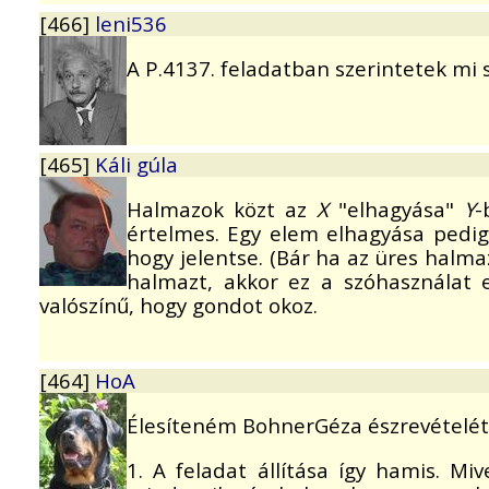
[466]
leni536
A P.4137. feladatban szerintetek mi 
[465]
Káli gúla
Halmazok közt az
X
"elhagyása"
Y
-
értelmes. Egy elem elhagyása pedig
hogy jelentse. (Bár ha az üres halm
halmazt, akkor ez a szóhasználat 
valószínű, hogy gondot okoz.
[464]
HoA
Élesíteném BohnerGéza észrevételét: 
1. A feladat állítása így hamis. M