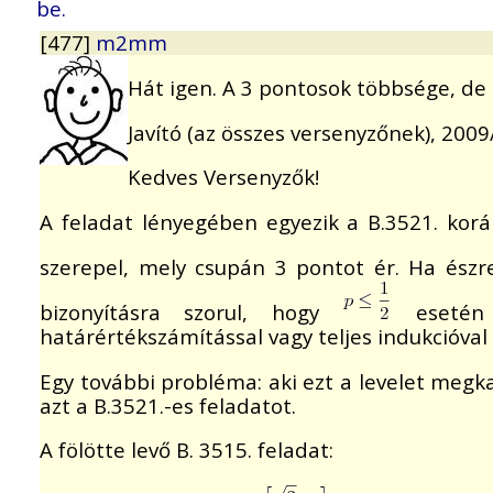
be.
[477]
m2mm
Hát igen. A 3 pontosok többsége, d
Javító (az összes versenyzőnek), 200
Kedves Versenyzők!
A feladat lényegében egyezik a B.3521. korá
szerepel, mely csupán 3 pontot ér. Ha észr
bizonyításra szorul, hogy
eseté
határértékszámítással vagy teljes indukcióval
Egy további probléma: aki ezt a levelet megk
azt a B.3521.-es feladatot.
A fölötte levő B. 3515. feladat: