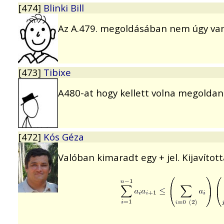
[474]
Blinki Bill
Az A.479. megoldásában nem úgy van he
[473]
Tibixe
A480-at hogy kellett volna megoldani
[472]
Kós Géza
Valóban kimaradt egy + jel. Kijavítot