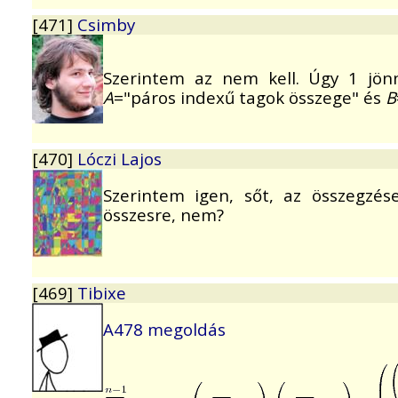
[471]
Csimby
Szerintem az nem kell. Úgy 1 jö
A
="páros indexű tagok összege" és
B
[470]
Lóczi Lajos
Szerintem igen, sőt, az összegzése
összesre, nem?
[469]
Tibixe
A478 megoldás