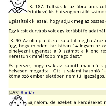
"K. 187. Töltsük ki az ábra üres c
érintkező kis hatszögben álló számo
Egészítsék ki azzal, hogy adjuk meg az összes 
Egy kicsit durvább volt egy korábbi feladatnál e
"K. 90. Az olimpiai ötkarika által meghatározo
úgy, hogy minden karikában 14 legyen az ös
elhelyezni ugyanezt a 9 számot a kilenc r
Keressünk minél több megoldást."
És persze, hogy csak az kapott maximális 
helyesen megadta... Ott is valami hasonló 1
kömalozó ember életében nem túl igazságos.
[453]
Radián
Sajnálom, de ezeket a kérdéseket m