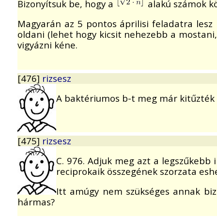
Bizonyítsuk be, hogy a
alakú számok köz
Magyarán az 5 pontos áprilisi feladatra les
oldani (lehet hogy kicsit nehezebb a mostani
vigyázni kéne.
[476]
rizsesz
A baktériumos b-t meg már kitűzték 
[475]
rizsesz
C. 976. Adjuk meg azt a legszűkebb 
reciprokaik összegének szorzata eshe
Itt amúgy nem szükséges annak bizo
hármas?