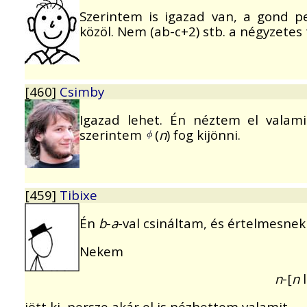
Szerintem is igazad van, a gond pe
közöl. Nem (ab-c+2) stb. a négyzetes 
[460]
Csimby
Igazad lehet. Én néztem el valam
szerintem
(
n
) fog kijönni.
[459]
Tibixe
Én
b
-
a
-val csináltam, és értelmesnek 
Nekem
n
-[
n
l
jött ki, persze akár el is nézhettem valamit.