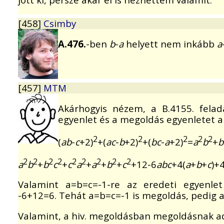
[458]
Csimby
A.476.
-ben
b
-
a
helyett nem inkább
a
[457]
MTM
Akárhogyis nézem, a B.4155. fela
egyenlet és a megoldás egyenletet a
2
2
2
2
2
(
ab
-
c
+2)
+(
ac
-
b
+2)
+(
bc
-
a
+2)
=
a
b
+
b
2
2
2
2
2
2
2
2
2
a
b
+
b
c
+
c
a
+
a
+
b
+
c
+12-6
abc
+4(
a
+
b
+
c
)+4
Valamint a=b=c=-1-re az eredeti egyenlet
-6+12=6. Tehát a=b=c=-1 is megoldás, pedig 
Valamint, a hiv. megoldásban megoldásnak adj