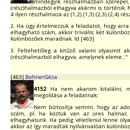
mindegyik részhalmazban szerepel
(rész)halmazból elhagyva akármi is történik. 
4 ilyen részhalmaza az (1,2) (1,3) (2,3) (2,4) ré
2. Ha úgy értelmezzük a feladatot, hogy arr
elhagyható szám, akkor triviális: két különb
különbözőek maradnak. ld [463]
3. Feltehetőleg a kitűző valami olyasmit a
(rész)halmazból elhagyva, amelynek eleme..."
[463]
BohnerGéza
4152
Ha nem akarom kitalálni, mi
megoldása a feladatnak:
Nem biztosítja semmi, hogy az ad
szám, pl. ha köztük van az üres halmaz.
elhagyhatunk. Ha pedig véletlenül lenne oly
akkor az így maradtak nyilvánvalóan különböz