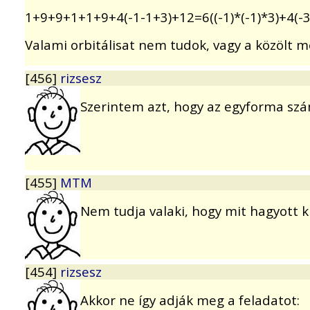
1+9+9+1+1+9+4(-1-1+3)+12=6((-1)*(-1)*3)+4(-3
Valami orbitálisat nem tudok, vagy a közölt m
[456]
rizsesz
Szerintem azt, hogy az egyforma szám
[455]
MTM
Nem tudja valaki, hogy mit hagyott k
[454]
rizsesz
Akkor ne így adják meg a feladatot: