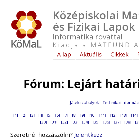
Középiskolai Ma
és Fizikai Lapok
Informatika rovattal
Kiadja a MATFUND A
A lap
Aktuális
Cikkek
Fórum: Lejárt hatá
Játékszabályok
Technikai informác
[1]
[2]
[3]
[4]
[5]
[6]
[7]
[8]
[9]
[10]
[11]
[12]
[13]
[14]
[30]
[31]
[32]
[33]
[34]
[35]
[36]
[37]
[38]
[3
Szeretnél hozzászólni?
Jelentkezz