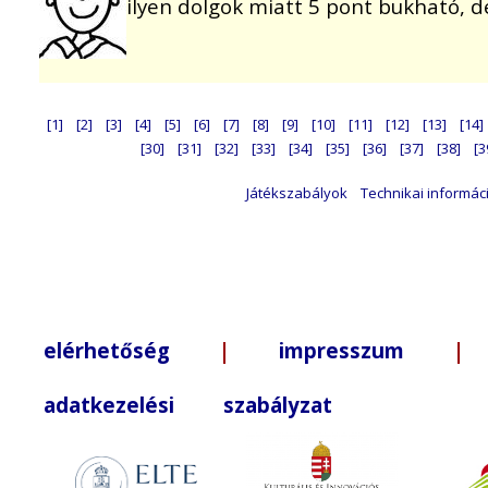
ilyen dolgok miatt 5 pont bukható, 
[1]
[2]
[3]
[4]
[5]
[6]
[7]
[8]
[9]
[10]
[11]
[12]
[13]
[14]
[30]
[31]
[32]
[33]
[34]
[35]
[36]
[37]
[38]
[3
Játékszabályok
Technikai informác
elérhetőség
|
impresszum
| +3
adatkezelési szabályzat