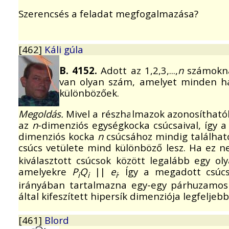
Szerencsés a feladat megfogalmazása?
[462]
Káli gúla
B. 4152.
Adott az 1,2,3,...,
n
számok
van olyan szám, amelyet minden h
különbözőek.
Megoldás.
Mivel a részhalmazok azonosítható
az
n
-dimenziós egységkocka csúcsaival, így 
dimenziós kocka
n
csúcsához mindig találhat
csúcs vetülete mind különböző lesz. Ha ez 
kiválasztott csúcsok között legalább egy o
amelyekre
P
Q
||
e
. Így a megadott csúcs
i
i
i
irányában tartalmazna egy-egy párhuzamos
által kifeszített hipersík dimenziója legfeljeb
[461]
Blord