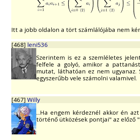
Itt a jobb oldalon a tört számlálójába nem kén
[468]
leni536
Szerintem is ez a szemléletes jelen
felfele a golyó, amikor a pattanás
mutat, láthatóan ez nem ugyanaz. S
egyszerűbb vele számolni valamivel.
[467]
Willy
...Ha engem kérdeznél akkor én azt
történő ütközések pontjai" az előző 