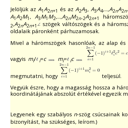
Jelöljük az
A
A
és az
A
A
,
A
A
,...,
A
A
1
2
n
+1
2
3
3
4
2
n
2
n
A
A
M
,
A
M
M
,...,
A
M
A
háromszö
1
2
1
3
1
2
2
n
2
n
-2
2
n
+1
,
A
A
szögek váltószögek és a háromsz
2
2
n
2
n
+1
oldalaik páronként párhuzamosak.
Mivel a hárömszögek hasonlóak, az alap é
vagyis
m
/
=
c
m
=
c
i
i
i
i
megmutatni, hogy
teljesül.
Vegyük észre, hogy a magasság hossza a hár
koordinátájának abszolút értékével egyezik m
Legyenek egy szabályos
n
-szög csúcsainak k
bizonyítást, ha szükséges, leírom.)