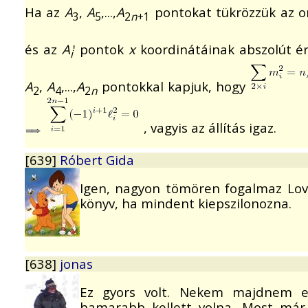
Ha az
A
,
A
,...,
A
pontokat tükrözzük az or
3
5
2
n
+1
és az
A
' pontok
x
koordinátáinak abszolút é
i
A
,
A
,...,
A
pontokkal kapjuk, hogy
2
4
2
n
, vagyis az állítás igaz.
[639]
Róbert Gida
Igen, nagyon tömören fogalmaz Lová
könyv, ha mindent kiepszilonozna.
[638]
jonas
Ez gyors volt. Nekem majdnem e
hamarabb kellett volna. Most már