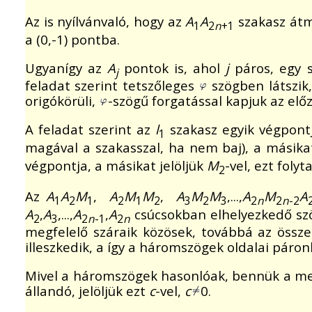
Az is nyílvánvaló, hogy az
A
A
szakasz átm
1
2
n
+1
a (0,-1) pontba.
Ugyanígy az
A
pontok is, ahol
j
páros, egy s
j
feladat szerint tetszőleges
szögben látszik,
origókörüli,
-szögű forgatással kapjuk az előz
A feladat szerint az
l
szakasz egyik végpont
1
magával a szakasszal, ha nem baj), a másikat
végpontja, a másikat jelöljük
M
-vel, ezt foly
2
Az
A
A
M
,
A
M
M
,
A
M
M
,...,
A
M
A
1
2
1
2
1
2
3
2
3
2
n
2
n
-2
A
,
A
,...,
A
,
A
csúcsokban elhelyezkedő s
2
3
2
n
-1
2
n
megfelelő száraik közösek, továbbá az össz
illeszkedik, a így a háromszögek oldalai páro
Mivel a háromszögek hasonlóak, bennük a meg
állandó, jelöljük ezt
c
-vel,
c
0.