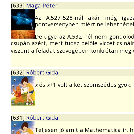
[633]
Maga Péter
Az A.527-528-nál akár még iga
pontversenyben miért ne lehetnének
De ugye az A.532-nél nem gondolo
csupán azért, mert tudsz belőle viccet csinál
viszont a feladat szövegében konkrétan meg
[632]
Róbert Gida
x
és
x
+1 volt a két szomszédos gyök,
[631]
Róbert Gida
Teljesen jó amit a Mathematica ír, 