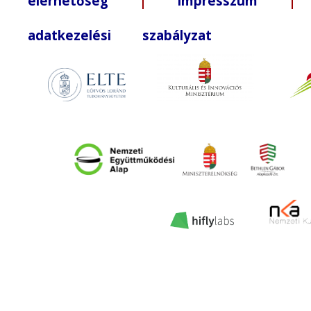
elérhetőség
|
impresszum
| +3
adatkezelési szabályzat