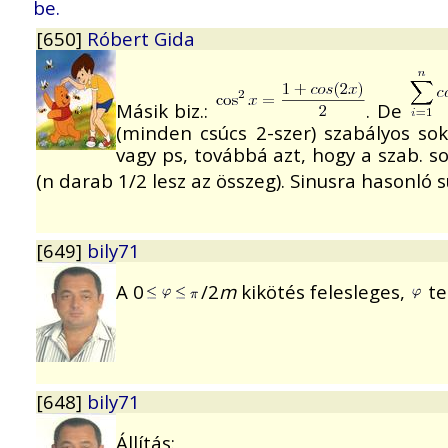
be.
[650]
Róbert Gida
Másik biz.:
. De
(minden csúcs 2-szer) szabályos so
vagy ps, továbbá azt, hogy a szab. so
(n darab 1/2 lesz az összeg). Sinusra hasonló 
[649]
bily71
A 0
/2
m
kikötés felesleges,
te
[648]
bily71
Állítás: