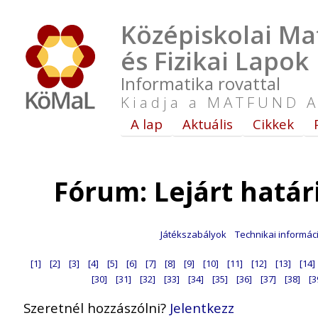
Középiskolai Ma
és Fizikai Lapok
Informatika rovattal
Kiadja a MATFUND A
A lap
Aktuális
Cikkek
Fórum: Lejárt hatá
Játékszabályok
Technikai informác
[1]
[2]
[3]
[4]
[5]
[6]
[7]
[8]
[9]
[10]
[11]
[12]
[13]
[14]
[30]
[31]
[32]
[33]
[34]
[35]
[36]
[37]
[38]
[3
Szeretnél hozzászólni?
Jelentkezz