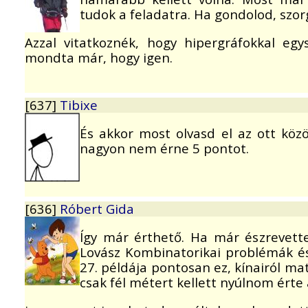
tudok a feladatra. Ha gondolod, szo
Azzal vitatkoznék, hogy hipergráfokkal e
mondta már, hogy igen.
[637]
Tibixe
És akkor most olvasd el az ott közö
nagyon nem érne 5 pontot.
[636]
Róbert Gida
Így már érthető. Ha már észrevet
Lovász Kombinatorikai problémák és
27. példája pontosan ez, kínairól mat
csak fél métert kellett nyúlnom érte