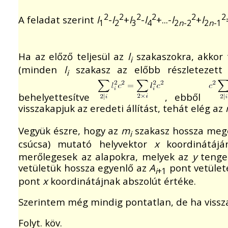
2
2
2
2
2
2
A feladat szerint
l
-
l
+
l
-
l
+...-
l
+
l
1
2
3
4
2
n
-2
2
n
-1
Ha az előző teljesül az
l
szakaszokra, akkor 
i
(minden
l
szakasz az előbb részletezett
i
behelyettesítve
, ebből
visszakapjuk az eredeti állítást, tehát elég az
Vegyük észre, hogy az
m
szakasz hossza meg
i
csúcsa) mutató helyvektor
x
koordinátájá
merőlegesek az alapokra, melyek az
y
tengel
vetületük hossza egyenlő az
A
pont vetülete
i
+1
pont
x
koordinátájnak abszolút értéke.
Szerintem még mindig pontatlan, de ha vissz
Folyt. köv.