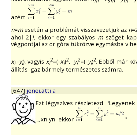
m
3
m
m
azért
.
n
=
m
esetén a problémát visszavezetjük az
n
=
ahol 2|
i
, ekkor egy szabályos
m
szöget kapu
végpontjai az origóra tükrözve egymásba vihet
2
2
2
2
x
,-
y
), vagyis
x
=(-
x
)
,
y
=(-
y
)
. Ebből már kö
i
i
i
i
i
i
állítás igaz bármely természetes számra.
[647]
jenei.attila
Ezt légyszíves részletezd: "Legyenek
...,xn,yn, ekkor
"