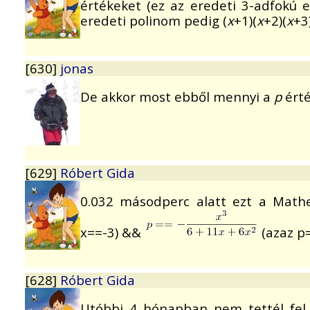
értékeket (ez az eredeti 3-adfokú e
eredeti polinom pedig (
x
+1)(
x
+2)(
x
+3)
[630]
jonas
De akkor most ebből mennyi a
p
ért
[629]
Róbert Gida
0.032 másodperc alatt ezt a Mathe
x==-3) &&
(azaz p=
[628]
Róbert Gida
Utóbbi 4 hónapban nem tettél fel