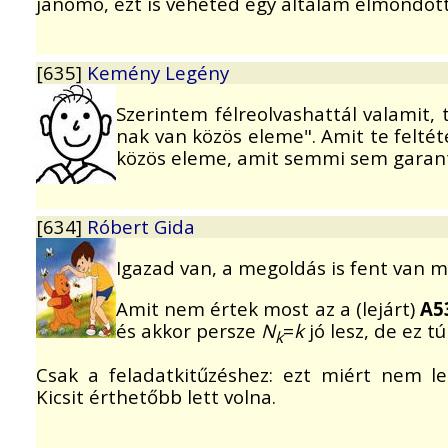
janomo, ezt is veheted egy általam elmondot
[635]
Kemény Legény
Szerintem félreolvashattál valamit, 
nak van közös eleme". Amit te feltét
közös eleme, amit semmi sem garant
[634]
Róbert Gida
Igazad van, a megoldás is fent van m
Amit nem értek most az a (lejárt)
A5
és akkor persze
N
=
k
jó lesz, de ez 
k
Csak a feladatkitűzéshez: ezt miért nem le
Kicsit érthetőbb lett volna.