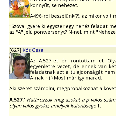
könnyűt, se nehezet.
A496-ról beszélünk(?), az mikor volt 
"Szóval gyere ki egyszer egy nehéz feladat m
az "A" jelű pontversenyt? N-nel, mint "Nehez
[627]
Kós Géza
Az A.527-et én rontottam el. Ol
egyenletre vezet, de ennek van ké
feladatnak azt a tulajdonságát nem s
A-nak. ;-) ) Most már így marad.
Aki szeret számolni, megpróbálkozhat a követ
A.527.'
Határozzuk meg azokat a p valós szám
olyan valós gyöke, amelyek különbsége
1
.