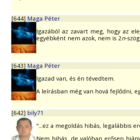
[644]
Maga Péter
Igazából az zavart meg, hogy az e
egyébként nem azok, nem is 2
n
-szög
[643]
Maga Péter
Igazad van, és én tévedtem.
A leírásban még van hová fejlődni, e
[642]
bily71
"...ez a megoldás hibás, legalábbis e
Nem hibás, de valóban erősen hiányo