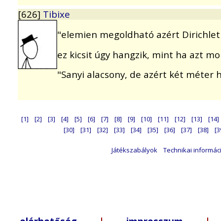
[626]
Tibixe
"elemien megoldható azért Dirichlet 
ez kicsit úgy hangzik, mint ha azt 
"Sanyi alacsony, de azért két méter
[1]
[2]
[3]
[4]
[5]
[6]
[7]
[8]
[9]
[10]
[11]
[12]
[13]
[14]
[30]
[31]
[32]
[33]
[34]
[35]
[36]
[37]
[38]
[3
Játékszabályok
Technikai informác