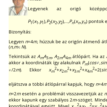
Legyenek az origó középpon
P
(
x
,
y
),
P
(
x
,
y
),...,
P
(
x
,
y
) pontok 
1
1
1
2
2
2
n
n
n
Bizonyítás:
Legyen
n
=4
m
, húzzuk be az origón átmenő át
(
n
,
m
N
).
Tekintsük az
A
A
,
A
A
átlópárt. Ha az
m
3
m
2
m
4
m
akkor a koordináták így alakulnak
P
(
cos
,
sin
m
2
2
2
2
/2
m
). Ekkor
x
+
x
+
x
+
x
=2(
si
m
2
m
3
m
4
m
eljátszva a többi átlópárral kapjuk, hogy
n
=4
n
=2
m
esetén a problémát visszavezetjük az
n
ekkor kapunk egy szabályos 2
m
-szöget. Minde
2
2
2
koordinátáival együtt. Mivel
x
+
x
=
y
+
y