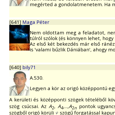
megérted a gondolatmenetem. Ha m
[641]
Maga Péter
Nem oldottam meg a feladatot, nem
túlról szólok (és könnyen lehet, hogy
Az első két bekezdés már első ránéz
is 'valami bűzlik Dániában', ahogy m
[640]
bily71
A.530.
Legyen a kör az origó középpontú e
A kerületi és középponti szögek tételéből kö
szög csúcsai. Az
A
,
A
,...,
A
pontok ugyancs
2
4
2
n
szögből origó körüli
szögű forgatással kapun