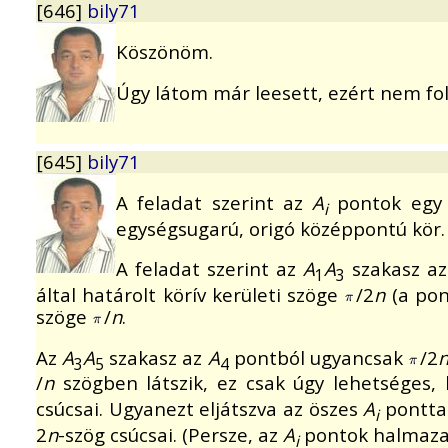
[646]
bily71
Köszönöm.
Úgy látom már leesett, ezért nem fol
[645]
bily71
A feladat szerint az
A
pontok egy k
i
egységsugarú, origó középpontú kör.
A feladat szerint az
A
A
szakasz a
1
3
által határolt körív kerületi szöge
/2
n
(a pon
szöge
/
n
.
Az
A
A
szakasz az
A
pontból ugyancsak
/2
3
5
4
/
n
szögben látszik, ez csak úgy lehetséges,
csúcsai. Ugyanezt eljátszva az öszes
A
ponttal
i
2
n
-szög csúcsai. (Persze, az
A
pontok halmaza 
i