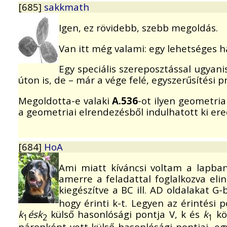
[685]
sakkmath
Igen, ez rövidebb, szebb megoldás.
Van itt még valami: egy lehetséges 
Egy speciális szereposztással ugyani
úton is, de – már a vége felé, egyszerűsítési
Megoldotta-e valaki
A.536
-ot ilyen geometria
a geometriai elrendezésből indulhatott ki ere
[684]
HoA
Ami miatt kíváncsi voltam a lapba
amerre a feladattal foglalkozva elin
kiegészítve a BC ill. AD oldalakat G-
hogy érinti k-t. Legyen az érintési 
k
ésk
külső hasonlósági pontja V, k és
k
kö
1
2
1
páronként vett külső hasonlósági pontjai, 