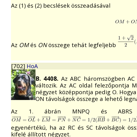
Az (1) és (2) becslések összeadásával
Az
OM
és
ON
összege tehát legfeljebb
[702]
HoA
B. 4408.
Az ABC háromszögben AC és
változik. Az AC oldal felezőpontja M
négyzet középpontja pedig O. Hogya
ON távolságok összege a lehető leg
Az 1. ábrán MNPQ és ABRS né
egyenértékú, ha az RC és SC távolságok ös
kifelé állított négyzet.