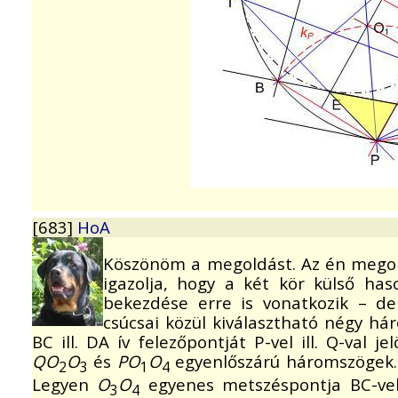
[683]
HoA
Köszönöm a megoldást. Az én megoldá
igazolja, hogy a két kör külső has
bekezdése erre is vonatkozik – de
csúcsai közül kiválasztható négy há
BC ill. DA ív felezőpontját P-vel ill. Q-val j
QO
O
és
PO
O
egyenlőszárú háromszögek.
2
3
1
4
Legyen
O
O
egyenes metszéspontja BC-vel 
3
4