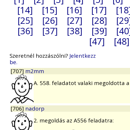
[14]
[15]
[16]
[17]
[18
[25]
[26]
[27]
[28]
[29
[36]
[37]
[38]
[39]
[40
[47]
[48]
Szeretnél hozzászólni?
Jelentkezz
be.
[707]
m2mm
A. 558. feladatot valaki megoldotta 
[706]
nadorp
2. megoldás az A556 feladatra: