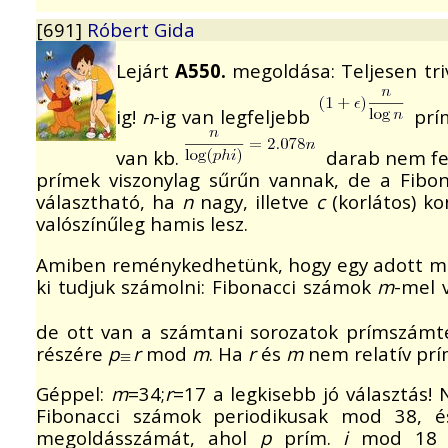
[691]
Róbert Gida
Lejárt
A550.
megoldása: Teljesen tri
ig!
n
-ig van legfeljebb
prí
van kb.
darab nem felt
prímek viszonylag sűrűn vannak, de a Fibon
választható, ha
n
nagy, illetve
c
(korlátos) ko
valószínűleg hamis lesz.
Amiben reménykedhetünk, hogy egy adott mara
ki tudjuk számolni: Fibonacci számok
m
-mel 
de ott van a számtani sorozatok prímszámt
részére
p
r
mod
m
. Ha
r
és
m
nem relatív prím
Géppel:
m
=34;
r
=17 a legkisebb jó választás!
Fibonacci számok periodikusak mod 38, 
megoldásszámát, ahol
p
prím.
i
mod 18 sz