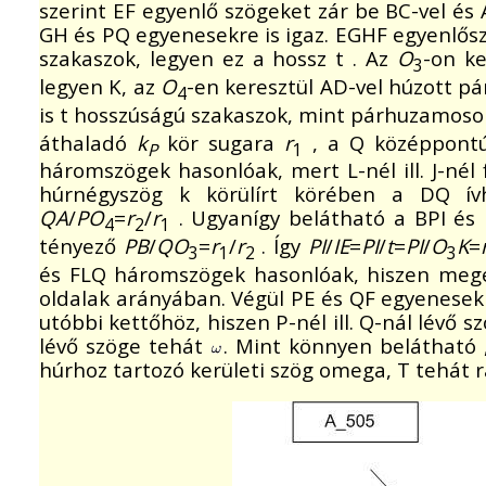
szerint EF egyenlő szögeket zár be BC-vel és 
GH és PQ egyenesekre is igaz. EGHF egyenlőszá
szakaszok, legyen ez a hossz t . Az
O
-on k
3
legyen K, az
O
-en keresztül AD-vel húzott p
4
is t hosszúságú szakaszok, mint párhuzamos
áthaladó
k
kör sugara
r
, a Q középpont
P
1
háromszögek hasonlóak, mert L-nél ill. J-nél f
húrnégyszög k körülírt körében a DQ ívh
QA
/
PO
=
r
/
r
. Ugyanígy belátható a BPI és
4
2
1
tényező
PB
/
QO
=
r
/
r
. Így
PI
/
IE
=
PI
/
t
=
PI
/
O
K
=
3
1
2
3
és FLQ háromszögek hasonlóak, hiszen meg
oldalak arányában. Végül PE és QF egyenesek
utóbbi kettőhöz, hiszen P-nél ill. Q-nál lévő
lévő szöge tehát
. Mint könnyen belátható 
húrhoz tartozó kerületi szög omega, T tehát r