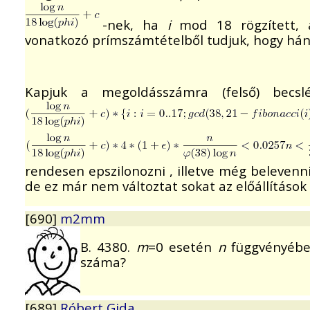
-nek, ha
i
mod 18 rögzített,
vonatkozó prímszámtételből tudjuk, hogy hán
Kapjuk a megoldásszámra (felső) becsl
rendesen epszilonozni , illetve még belevenn
de ez már nem változtat sokat az előállítások
[690]
m2mm
B. 4380.
m
=0 esetén
n
függvényében
száma?
[689]
Róbert Gida