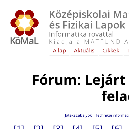
Középiskolai Ma
és Fizikai Lapok
Informatika rovattal
Kiadja a MATFUND A
A lap
Aktuális
Cikkek
Fórum: Lejár
fel
Játékszabályok
Technikai informác
[1]
[2]
[3]
[4]
[5]
[6]