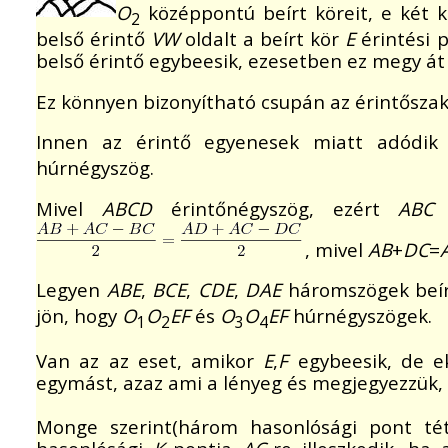
O
középpontú beírt köreit, e két k
2
belső érintő
VW
oldalt a beírt kör
E
érintési p
belső érintő egybeesik, ezesetben ez megy át
Ez könnyen bizonyítható csupán az érintőszak
Innen az érintő egyenesek miatt adódik
húrnégyszög.
Mivel
ABCD
érintőnégyszög, ezért
ABC
, mivel
AB
+
DC
=
Legyen
ABE
,
BCE
,
CDE
,
DAE
háromszögek beír
jön, hogy
O
O
EF
és
O
O
EF
húrnégyszögek.
1
2
3
4
Van az az eset, amikor
E
,
F
egybeesik, de e
egymást, azaz ami a lényeg és megjegyezzük
Monge szerint(három hasonlósági pont téte