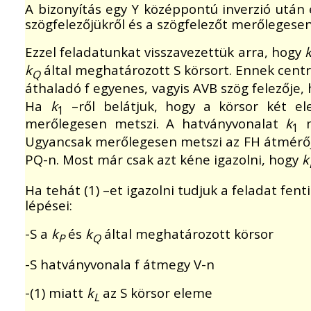
A bizonyítás egy Y középpontú inverzió után 
szögfelezőjükről és a szögfelezőt merőlegesen m
Ezzel feladatunkat visszavezettük arra, hogy
k
által meghatározott S körsort. Ennek centr
Q
áthaladó f egyenes, vagyis AVB szög felezője,
Ha
k
–ről belátjuk, hogy a körsor két e
1
merőlegesen metszi. A hatványvonalat
k
m
1
Ugyancsak merőlegesen metszi az FH átmérő
PQ-n. Most már csak azt kéne igazolni, hogy
k
Ha tehát (1) –et igazolni tudjuk a feladat fen
lépései:
-S a
k
és
k
által meghatározott körsor
P
Q
-S hatványvonala f átmegy V-n
-(1) miatt
k
az S körsor eleme
L