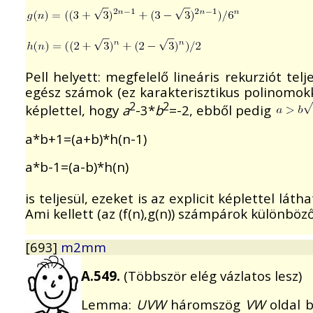
Pell helyett: megfelelő lineáris rekurziót telj
egész számok (ez karakterisztikus polinomokka
2
2
képlettel, hogy
a
-3*
b
=-2, ebből pedig
a*b+1=(a+b)*h(n-1)
a*b-1=(a-b)*h(n)
is teljesül, ezeket is az explicit képlettel lá
Ami kellett (az (f(n),g(n)) számpárok különböz
[693]
m2mm
A.549.
(Többször elég vázlatos lesz)
Lemma:
UVW
háromszög
VW
oldal 