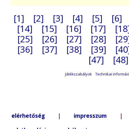
[1]
[2]
[3]
[4]
[5]
[6]
[14]
[15]
[16]
[17]
[18
[25]
[26]
[27]
[28]
[29
[36]
[37]
[38]
[39]
[40
[47]
[48]
Játékszabályok
Technikai informác
elérhetőség
|
impresszum
| +3