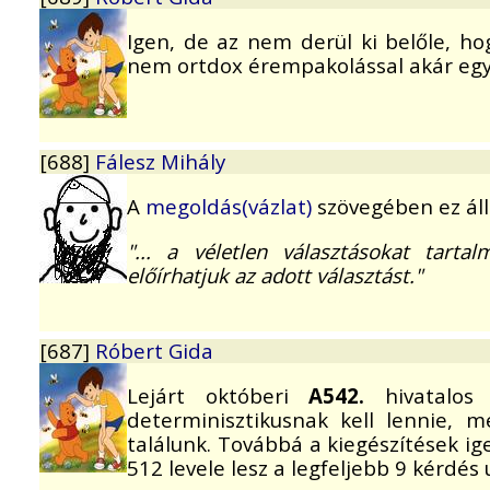
Igen, de az nem derül ki belőle, h
nem ortdox érempakolással akár egy 
[688]
Fálesz Mihály
A
megoldás(vázlat)
szövegében ez áll
"... a véletlen választásokat tart
előírhatjuk az adott választást."
[687]
Róbert Gida
Lejárt októberi
A542.
hivatalos
determinisztikusnak kell lennie, 
találunk. Továbbá a kiegészítések ig
512 levele lesz a legfeljebb 9 kérdés 