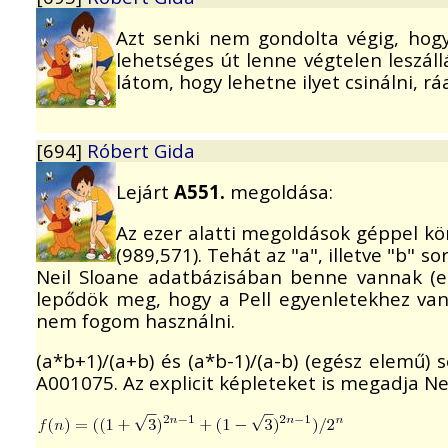
Azt senki nem gondolta végig, hog
lehetséges út lenne végtelen leszáll
látom, hogy lehetne ilyet csinálni, ráa
[694]
Róbert Gida
Lejárt
A551.
megoldása:
Az ezer alatti megoldások géppel kön
(989,571). Tehát az "a", illetve "b" 
Neil Sloane adatbázisában benne vannak (e
lepődök meg, hogy a Pell egyenletekhez van 
nem fogom használni.
(a*b+1)/(a+b) és (a*b-1)/(a-b) (egész elemű) 
A001075. Az explicit képleteket is megadja Ne