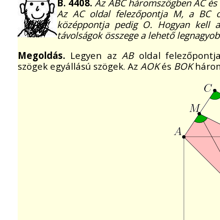
B. 4408.
Az ABC háromszögben AC és BC 
Az AC oldal felezőpontja M, a BC old
középpontja pedig O. Hogyan kell
távolságok összege a lehető legnagyob
Megoldás.
Legyen az
AB
oldal felezőpont
szögek egyállású szögek. Az
AOK
és
BOK
három