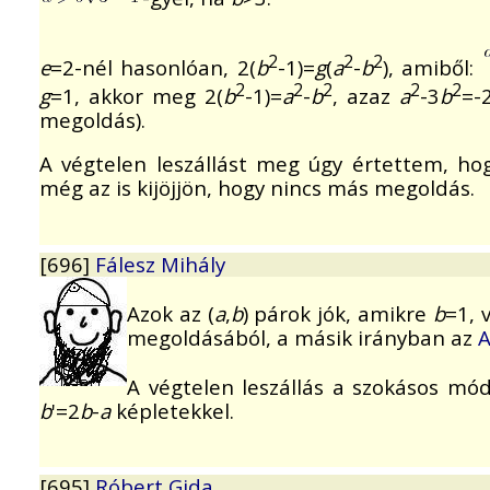
2
2
2
e
=2-nél hasonlóan, 2(
b
-1)=
g
(
a
-
b
), amiből:
2
2
2
2
2
g
=1, akkor meg 2(
b
-1)=
a
-
b
, azaz
a
-3
b
=-
megoldás).
A végtelen leszállást meg úgy értettem, hog
még az is kijöjjön, hogy nincs más megoldás.
[696]
Fálesz Mihály
Azok az (
a
,
b
) párok jók, amikre
b
=1, 
megoldásából, a másik irányban az
A
A végtelen leszállás a szokásos m
b
'=2
b
-
a
képletekkel.
[695]
Róbert Gida