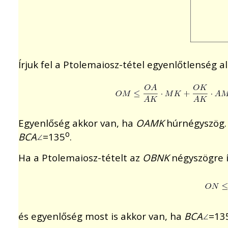
Írjuk fel a Ptolemaiosz-tétel egyenlőtlenség a
Egyenlőség akkor van, ha
OAMK
húrnégyszög.
o
BCA
=135
.
Ha a Ptolemaiosz-tételt az
OBNK
négyszögre í
és egyenlőség most is akkor van, ha
BCA
=13