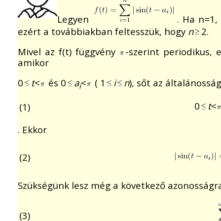
Legyen
. Ha n=1,
ezért a továbbiakban feltesszük, hogy
n
2.
Mivel az f(t) függvény
-szerint periodikus, 
amikor
0
t
<
és 0
a
<
( 1
i
n
), sőt az általánossá
i
0
t
<
(1)
. Ekkor
(2)
Szükségünk lesz még a következő azonosságr
(3)