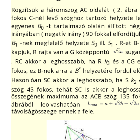
Rögzítsük a háromszög AC oldalát. ( 2. ábra 
fokos C-nél levő szöghöz tartozó helyzete 
egyenes
B
-t tartalmazó olalán állított né
0
irányában ( negatív irány ) 90 fokkal elfordít
B
-nek megfelelő helyzete
S
ill.
S
. R-et B
1
0
1
kapjuk, R rajta van a G középpontú
suga
. RC akkor a leghosszabb, ha R
k
és a CG 
3
*
fokos, ez B-nek arra a
B
helyzetére fordul el
Hasonlóan SC akkor a leghosszabb, ha S
k
2
szög 45 fokos, tehát SC is akkor a leghos
összegének maximuma az ACB szög 135 foko
ábrából leolvashatóan
távolságösszege ennek a fele.