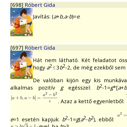
[698]
Róbert Gida
Javítás: (
a
+
b
,
a
-
b
)=
e
.
[697]
Róbert Gida
Hát nem látható. Két feladatot ös
2
2
hogy
a
3
b
-2, de még ezekből sem
De valóban kijön egy kis munkáva
2
alkalmas pozitív
g
egésszel:
b
-1=
g
*[
a
+
. Azaz a kettő egyenletből:
2
2
2
e
=1 esetén kapjuk:
b
-1=
g
(
a
-
b
), ebből:
-gyel, ha
b
>3.