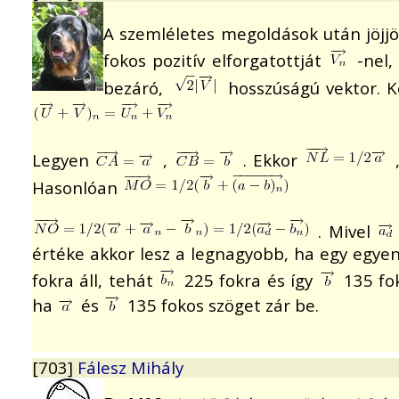
A szemléletes megoldások után jöjjö
fokos pozitív elforgatottját
-nel
bezáró,
hosszúságú vektor. K
Legyen
,
. Ekkor
Hasonlóan
. Mivel
értéke akkor lesz a legnagyobb, ha egy egye
fokra áll, tehát
225 fokra és így
135 fo
ha
és
135 fokos szöget zár be.
[703]
Fálesz Mihály