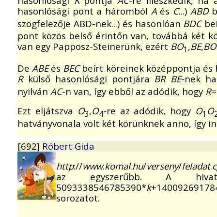
hasonlósági
K
pontja
AC
-re illeszkedik, h
hasonlósági pont a háromból
A
és
C
...)
ABD
b
szögfelezője ABD-nek...) és hasonlóan
BDC
beí
pont közös belső érintőn van, továbbá két k
van egy Papposz-Steinerünk, ezért
BO
,
BE
,
BO
1
De
ABE
és
BEC
beírt köreinek középpontja és h
R
külső hasonlósági pontjára
BR
BE
-nek h
nyilván
AC
-n van, így ebből az adódik, hogy
R
=
Ezt eljátszva
O
,
O
-re az adódik, hogy
O
O
3
4
1
hatványvonala volt két körünknek anno, így in
[692]
Róbert Gida
http
://
www
.
komal
.
hu
/
verseny
/
feladat
.
c
az egyszerűbb. A hivat
5093338546785390*
k
+14009269178
sorozatot.