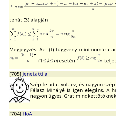
tehát (3) alapján
Megjegyzés: Az f(t) függvény minimumára ad
(1
k
n
) esetén
telje
[705]
jenei.attila
Szép feladat volt ez, és nagyon szép
Fálasz Mihályé is igen elegáns. A 
nagyon ügyes. Grat mindkettőtöknek
[704]
HoA