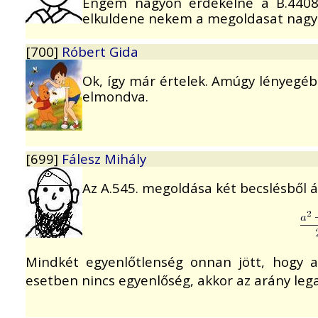
Engem nagyon erdekelne a B.4408-
elkuldene nekem a megoldasat nagyo
[700]
Róbert Gida
Ok, így már értelek. Amúgy lényegéb
elmondva.
[699]
Fálesz Mihály
Az A.545. megoldása két becslésből ál
Mindkét egyenlőtlenség onnan jött, hogy a
esetben nincs egyenlőség, akkor az arány lega