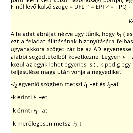
F-nél lévő külső szöge = DFL
= EPI
= TPQ
V
A feladat ábráját nézve úgy tűnik, hogy
k
( é
1
ezt a feladat állításának bizonyítására felh
ugyanakkora szöget zár be az AD egyenessel, 
alábbi segédtételből következne: Legyen
i
,
1
közül az egyik lehet egyenes is ) , k pedig egy
teljesülése maga után vonja a negyediket:
-
i
egyenlő szögben metszi
i
–et és
i
-at
2
1
3
-k érinti
i
–et
1
-k érinti
i
–at
3
-k merőlegesen metszi
i
-t
2