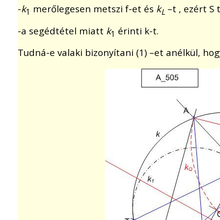
-
k
merőlegesen metszi f-et és
k
–t , ezért S 
1
L
-a segédtétel miatt
k
érinti k-t.
1
Tudná-e valaki bizonyítani (1) –et anélkül, ho