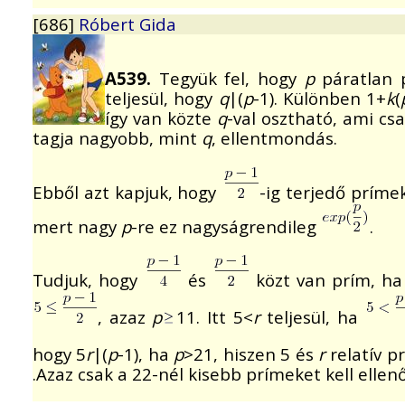
[686]
Róbert Gida
A539.
Tegyük fel, hogy
p
páratlan 
teljesül, hogy
q
|(
p
-1). Különben 1+
k
(
így van közte
q
-val osztható, ami cs
tagja nagyobb, mint
q
, ellentmondás.
Ebből azt kapjuk, hogy
-ig terjedő príme
mert nagy
p
-re ez nagyságrendileg
.
Tudjuk, hogy
és
közt van prím, h
, azaz
p
11. Itt 5<
r
teljesül, ha
hogy 5
r
|(
p
-1), ha
p
>21, hiszen 5 és
r
relatív p
.Azaz csak a 22-nél kisebb prímeket kell ellen