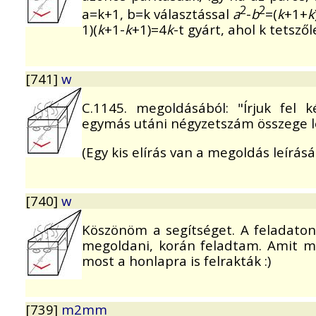
2
2
a=k+1, b=k választással
a
-
b
=(
k
+1+
k
1)(
k
+1-
k
+1)=4
k
-t gyárt, ahol k tetsző
[741]
w
C.1145. megoldásából: "Írjuk fel 
egymás utáni négyzetszám összege les
(Egy kis elírás van a megoldás leírásá
[740]
w
Köszönöm a segítséget. A feladato
megoldani, korán feladtam. Amit mo
most a honlapra is felrakták :)
[739]
m2mm