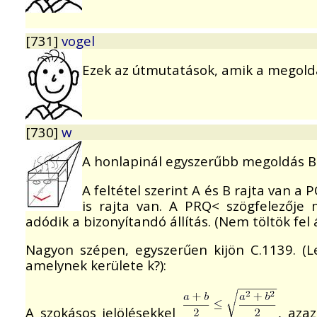
[731]
vogel
Ezek az útmutatások, amik a megoldá
[730]
w
A honlapinál egyszerűbb megoldás B
A feltétel szerint A és B rajta van a
is rajta van. A PRQ< szögfelezője 
adódik a bizonyítandó állítás. (Nem töltök fel
Nagyon szépen, egyszerűen kijön C.1139. (
amelynek kerülete k?):
A szokásos jelölésekkel
, aza