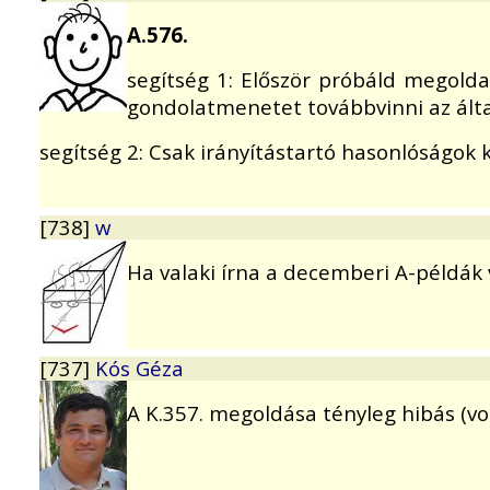
A.576.
segítség 1: Először próbáld megold
gondolatmenetet továbbvinni az álta
segítség 2: Csak irányítástartó hasonlóságok k
[738]
w
Ha valaki írna a decemberi A-példá
[737]
Kós Géza
A K.357. megoldása tényleg hibás (vol