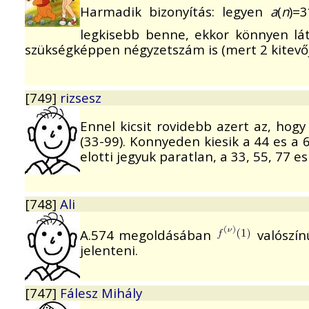
Harmadik bizonyítás: legyen
a
(
n
)=3
legkisebb benne, ekkor könnyen lá
szükségképpen négyzetszám is (mert 2 kitev
[749]
rizsesz
Ennel kicsit rovidebb azert az, hogy
(33-99). Konnyeden kiesik a 44 es a 
elotti jegyuk paratlan, a 33, 55, 77 e
[748]
Ali
A.574 megoldásában
valószín
jelenteni.
[747]
Fálesz Mihály