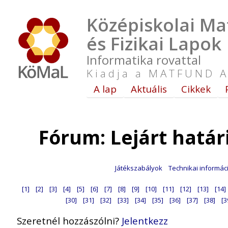
Középiskolai Ma
és Fizikai Lapok
Informatika rovattal
Kiadja a MATFUND A
A lap
Aktuális
Cikkek
Fórum: Lejárt hatá
Játékszabályok
Technikai informác
[1]
[2]
[3]
[4]
[5]
[6]
[7]
[8]
[9]
[10]
[11]
[12]
[13]
[14]
[30]
[31]
[32]
[33]
[34]
[35]
[36]
[37]
[38]
[3
Szeretnél hozzászólni?
Jelentkezz