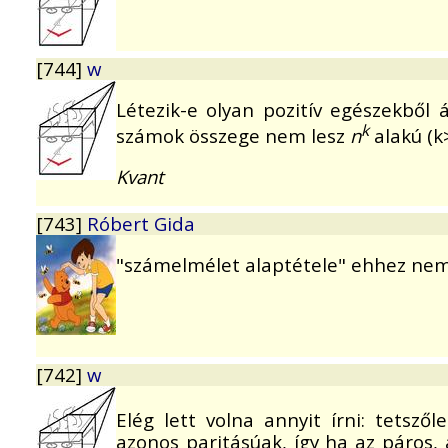
[744]
w
Létezik-e olyan pozitív egészekből á
k
számok összege nem lesz
n
alakú (k
Kvant
[743]
Róbert Gida
"számelmélet alaptétele" ehhez nem 
[742]
w
Elég lett volna annyit írni: tetsz
azonos paritásúak, így ha az páros,