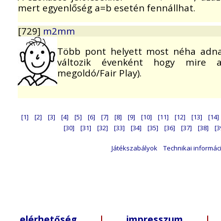
mert egyenlőség a=b esetén fennállhat.
[729]
m2mm
Több pont helyett most néha adnak
változik évenként hogy mire ad
megoldó/Fair Play).
[1]
[2]
[3]
[4]
[5]
[6]
[7]
[8]
[9]
[10]
[11]
[12]
[13]
[14]
[30]
[31]
[32]
[33]
[34]
[35]
[36]
[37]
[38]
[3
Játékszabályok
Technikai informác
elérhetőség
|
impresszum
| +3