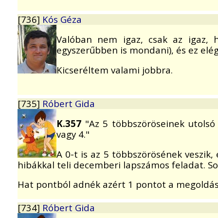
[736]
Kós Géza
Valóban nem igaz, csak az igaz,
egyszerűbben is mondani), és ez elég 
Kicseréltem valami jobbra.
[735]
Róbert Gida
K.357
"Az 5 többszöröseinek utolsó
vagy 4."
A 0-t is az 5 többszörösének veszik,
hibákkal teli decemberi lapszámos feladat. S
Hat pontból adnék azért 1 pontot a megoldás
[734]
Róbert Gida