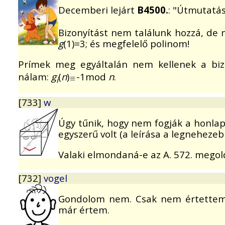
Decemberi lejárt
B4500.
: "Útmutatás:
Bizonyítást nem találunk hozzá, de 
g
(1)=3; és megfelelő polinom!
Prímek meg egyáltalán nem kellenek a bizo
nálam:
g
(
n
)
-1mod
n
.
i
[733]
w
Úgy tűnik, hogy nem fogják a honlapr
egyszerű volt (a leírása a legnehezebb
Valaki elmondaná-e az A. 572. megol
[732]
vogel
Gondolom nem. Csak nem értettem, 
már értem.