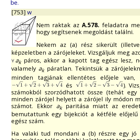
be.
[753]
w
Nem raktak az
A.578.
feladatra me
hogy segítsenek megoldást találni.
Nekem az (a) rész sikerült (illet
képzeletben a zárójeleket. Vizsgáljuk meg a
a
páros, akkor a kapott tag egész lesz, n
k
valamely
a
páratlan. Tekintsük a zárójelekn
k
minden tagjának ellentétes előjele van,
és
). Vi
számokból szorzódhatott össze (tehát egy l
minden zárójel helyett a zárójel ily módon 
számot. Ekkor
a
paritása miatt az eredeti
k
bemutattunk egy bijekciót a kétféle előjelű
egész szám.
Ha valaki tud mondani a (b) részre egy jó