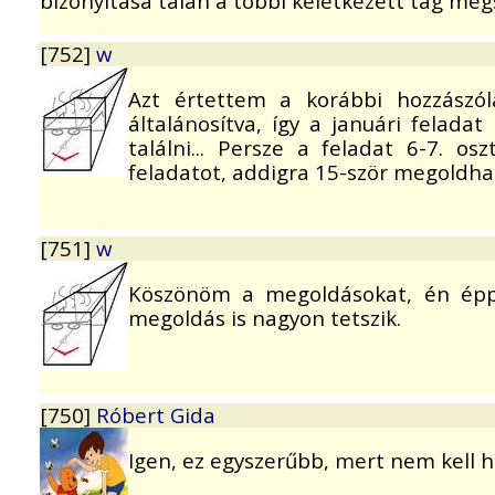
bizonyítása talán a többi keletkezett tag meg
[752]
w
Azt értettem a korábbi hozzászól
általánosítva, így a januári felada
találni... Persze a feladat 6-7. os
feladatot, addigra 15-ször megoldhat
[751]
w
Köszönöm a megoldásokat, én éppe
megoldás is nagyon tetszik.
[750]
Róbert Gida
Igen, ez egyszerűbb, mert nem kell h