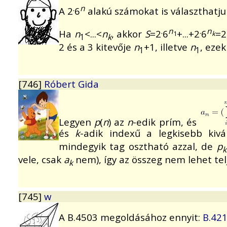
.
n
A 2
6
alakú számokat is választhatju
.
n
.
n
Ha
n
<...<
n
, akkor
S
=2
6
+...+2
6
=2
1
k
1
k
2 és a 3 kitevője
n
+1, illetve
n
, ezek
1
1
[746]
Róbert Gida
Legyen
p
(
n
) az
n
-edik prím, és
és
k
-adik indexű a legkisebb kiv
mindegyik tag osztható azzal, de
p
k
vele, csak
a
nem), így az összeg nem lehet tel
k
[745]
w
A B.4503 megoldásához ennyit:
B.42