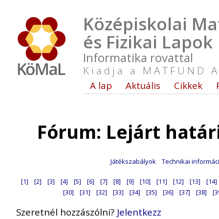
Középiskolai Ma
és Fizikai Lapok
Informatika rovattal
Kiadja a MATFUND A
A lap
Aktuális
Cikkek
Fórum: Lejárt hatá
Játékszabályok
Technikai informác
[1]
[2]
[3]
[4]
[5]
[6]
[7]
[8]
[9]
[10]
[11]
[12]
[13]
[14]
[30]
[31]
[32]
[33]
[34]
[35]
[36]
[37]
[38]
[3
Szeretnél hozzászólni?
Jelentkezz