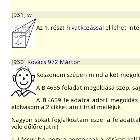
[931]
w
Az 1. részt
hivatkozással
el lehet inté
[930]
Kovács 972 Márton
Köszönöm szépen mind a két megold
A B.4655 feladat megoldása szép, saj
A B.4659 feladatra adott megoldás 
elolvasom a 2 cikket amit írtál melléjük.
Nagyon sokat foglalkoztam ezzel a feladattal
vele dűlőre jutni)
1. Lássuk be, hogy a pontoknak a köríven kell l