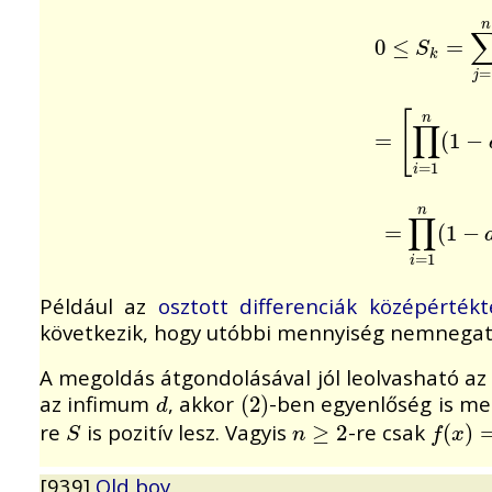
n
0
0
≤
≤
S
k
=
∑
j
=
=
1
n
S
k
=
j
[
n
∏
=
=
[
∏
i
=
1
n
(
1
(
1
−
−
=
1
i
n
∏
=
=
∏
i
=
1
(
n
1
(
1
−
−
=
1
i
Például az
osztott differenciák középértékt
következik, hogy utóbbi mennyiség nemnegatí
A megoldás átgondolásával jól leolvasható az 
az infimum
, akkor
-ben egyenlőség is 
d
(
(
2
2
)
)
d
re
is pozitív lesz. Vagyis
-re csak
S
n
≥
≥
2
2
f
(
(
x
)
=
)
x
S
n
f
x
[939]
Old boy