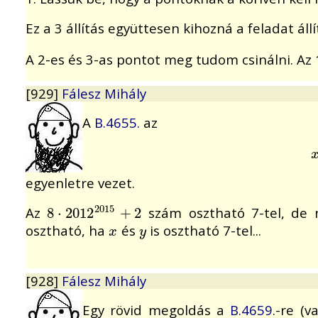
Ez a 3 állítás együttesen kihozná a feladat áll
A 2-es és 3-as pontot meg tudom csinálni. Az
[929]
Fálesz Mihály
A
B.4655.
az
egyenletre vezet.
2015
Az
szám osztható 7-tel, de 
8
8
⋅
⋅
2012
2012
2015
+
+
2
2
osztható, ha
és
is osztható 7-tel...
x
y
x
y
[928]
Fálesz Mihály
Egy rövid megoldás a
B.4659.
-re (v