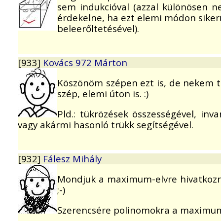
sem indukcióval (azzal különösen n
érdekelne, ha ezt elemi módon sikerü
beleerőltetésével).
[933]
Kovács 972 Márton
Köszönöm szépen ezt is, de nekem to
szép, elemi úton is. :)
Pld.: tükrözések összességével, inva
vagy akármi hasonló trükk segítségével.
[932]
Fálesz Mihály
Mondjuk a maximum-elvre hivatkozn
;-)
Szerencsére polinomokra a maximum-e