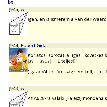
be.
[945]
w
Igen, én is ismerem a Van der Waerde
[944]
Róbert Gida
Korlátos sorozatra igaz, következ
teljesül.
|
|
x
k
−
−
x
k
+
1
|
|
=
=
1
1
x
x
+
1
k
k
(igazából korlátosság sem kell, csak,
[943]
w
Az A628-ra valaki [Fálesz] mondana 