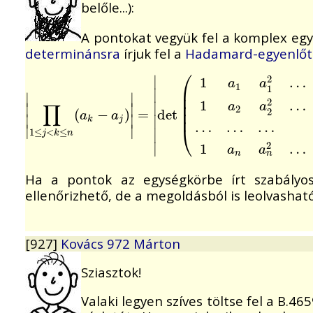
belőle...):
A pontokat vegyük fel a komplex eg
determinánsra
írjuk fel a
Hadamard-egyenlőt
⎛
∣
2
1
…
a
a
1
1
⎜
∣
∣
∣
⎜
2
1
…
⎜
∣
∏
a
a
∣
∣
2
2
|
∏
1
≤
j
<
k
(
≤
n
(
a
−
k
−
a
)
j
)
|
=
=
|
d
d
e
e
t
t
(
1
a
1
a
1
2
…
a
1
n
−
1
1
a
2
a
⎜
a
a
∣
∣
∣
k
j
…
…
…
⎝
∣
∣
∣
1
≤
<
≤
j
k
n
2
∣
1
…
a
a
n
n
Ha a pontok az egységkörbe írt szabály
ellenőrizhető, de a megoldásból is leolvasható
[927]
Kovács 972 Márton
Sziasztok!
Valaki legyen szíves töltse fel a B.