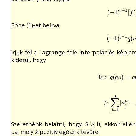
−
1
(
(
−
−
1
1
)
j
)
−
1
[
f
[
(
a
(
j
f
Ebbe (1)-et beírva:
−
1
(
(
−
−
1
1
)
j
)
−
1
q
(
(
a
j
j
q
Írjuk fel a Lagrange-féle interpolációs képle
kiderül, hogy
0
0
>
>
q
(
a
(
0
)
=
)
q
=
(
1
)
=
q
a
q
0
n
∑
>
>
∑
j
=
1
n
[
[
a
j
−
n
n
a
j
=
1
j
Szeretnénk belátni, hogy
, akkor elle
S
≥
≥
0
0
S
bármely
pozitív egész kitevőre
k
k