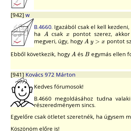
[942]
w
B.4660.
Igazából csak el kell kezdeni
ha
csak
pontot szerez, akko
A
x
A
x
megveri, úgy, hogy
pontot sz
A
y
>
>
x
A
y
x
Ebből következik, hogy
és
egymás ellen f
A
B
A
B
[941]
Kovács 972 Márton
Kedves fórumosok!
B.4660 megoldásához tudna valaki 
részeredményem sincs.
Egyelőre csak ötletet szeretnék, ha úgysem me
Köszönöm előre is!