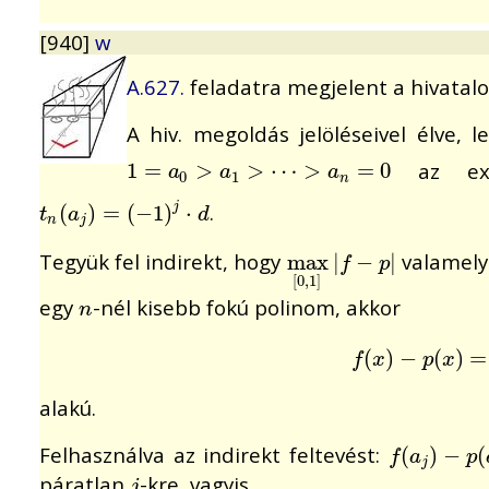
[940]
w
A.627.
feladatra megjelent a hivatalo
A hiv. megoldás jelöléseivel élve, 
az ext
1
1
=
=
a
0
>
a
>
1
>
⋯
>
>
a
n
⋯
=
0
>
=
0
a
a
a
0
1
n
.
t
n
(
(
a
j
)
)
=
(
=
−
1
(
)
−
j
⋅
d
1
)
⋅
j
t
a
d
n
j
Tegyük fel indirekt, hogy
valamel
max
max
[
|
0
,
1
−
]
|
f
|
−
p
|
f
p
[
0
,
1
]
egy
-nél kisebb fokú polinom, akkor
n
n
f
(
(
x
)
−
)
p
−
(
x
)
=
(
f
(
)
x
)
=
+
f
x
p
x
alakú.
Felhasználva az indirekt feltevést:
f
(
(
a
j
)
−
)
p
−
(
a
j
)
(
f
a
p
j
páratlan
-kre, vagyis
j
j