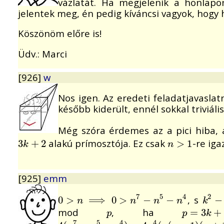
vázlatát. Ha megjelenik a honlapo
jelentek meg, én pedig kíváncsi vagyok, hogy
Köszönöm előre is!
Üdv.: Marci
[926]
w
Nos igen. Az eredeti feladatjavaslat
később kiderült, ennél sokkal triviális
Még szóra érdemes az a pici hiba, 
alakú prímosztója. Ez csak
-re iga
3
3
k
+
+
2
2
n
>
>
1
1
k
n
[925]
emm
7
5
4
2
, s
0
0
>
>
n
⟹
⟹
0
>
n
7
−
0
n
>
5
−
n
4
−
−
k
2
−
−
k
n
n
n
n
k
mod
, ha
p
p
=
=
3
k
3
+
2
+
p
p
k
7
5
4
4