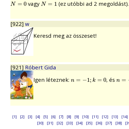
vagy
(ez utóbbi ad 2 megoldást).
N
=
=
0
0
N
=
=
1
1
N
N
[922]
w
Keresd meg az összeset!
[921]
Róbert Gida
Igen léteznek:
, és
n
=
=
−
1
−
;
k
1
=
;
0
=
0
n
=
=
−
n
k
n
[1]
[2]
[3]
[4]
[5]
[6]
[7]
[8]
[9]
[10]
[11]
[12]
[13]
[14]
[30]
[31]
[32]
[33]
[34]
[35]
[36]
[37]
[38]
[3