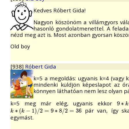
Kedves Róbert Gida!
Nagyon köszönöm a villámgyors válas
hasonló gondolatmenettel. A feladat
nézd meg azt is. Most azonban gyorsan kösz
Old boy
[938]
Róbert Gida
k=5 a megoldás: ugyanis k=4 (vagy 
mindenki küldjön képeslapot az ór
könnyen láthatóan nem lesz olyan pá
k=5 meg már elég, ugyanis ekkor
9
9
∗
∗
k
k
pár van, így ska
k
∗
∗
(
(
k
−
1
−
)
/
1
2
)
=
/
9
2
∗
=
8
/
9
2
=
∗
36
8
/
2
=
36
k
k
egymást.