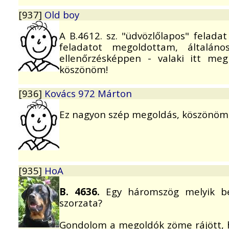
[937]
Old boy
A B.4612. sz. "üdvözlőlapos" felad
feladatot megoldottam, általán
ellenőrzésképpen - valaki itt me
köszönöm!
[936]
Kovács 972 Márton
Ez nagyon szép megoldás, köszönöm,
[935]
HoA
B. 4636.
Egy háromszög melyik bel
szorzata?
Gondolom a megoldók zöme rájött, 