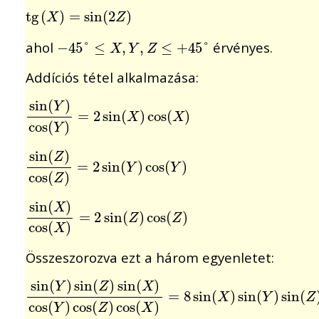
t
t
g
g
(
(
X
)
=
)
sin
=
(
sin
2
Z
)
(
2
)
X
Z
ahol
érvényes.
−
−
45
45
°
°
≤
≤
X
,
Y
,
Z
,
≤
+
45
,
°
≤
+
45
°
X
Y
Z
Addíciós tétel alkalmazása:
sin
(
)
Y
sin
(
Y
)
cos
=
(
Y
)
2
=
2
sin
sin
(
(
X
)
)
cos
cos
(
(
X
)
)
X
X
cos
(
)
Y
sin
(
)
Z
sin
(
Z
)
cos
=
(
Z
2
)
=
sin
2
sin
(
(
Y
)
)
cos
cos
(
(
Y
)
)
Y
Y
cos
(
)
Z
sin
(
)
X
sin
(
X
)
cos
=
(
X
)
2
=
sin
2
sin
(
(
Z
)
)
cos
cos
(
(
Z
)
)
Z
Z
cos
(
)
X
Összeszorozva ezt a három egyenletet:
sin
(
)
sin
(
)
sin
(
)
Y
Z
X
sin
(
Y
)
sin
(
Z
)
sin
(
X
)
cos
(
Y
)
cos
=
8
(
Z
sin
)
cos
(
(
X
)
)
=
sin
8
sin
(
(
)
X
sin
)
sin
(
(
Y
)
X
Y
Z
cos
(
)
cos
(
)
cos
(
)
Y
Z
X