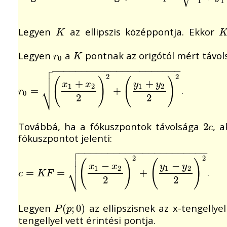
1
1
Legyen
az ellipszis középpontja. Ekkor
K
K
K
Legyen
a
pontnak az origótól mért távols
r
0
K
r
K
0

−
−
−
−
−
−
−
−
−
−
−
−
−
−
−
−
−
−
−
−
−
−

2
2

(
)
(
)
+
+
x
x
y
y
1
2
1
2
⎷
.
r
0
=
=
(
x
1
+
x
2
2
)
2
+
(
y
1
+
y
2
2
+
)
2
r
0
2
2
Továbbá, ha a fókuszpontok távolsága
, 
2
2
c
c
fókuszpontot jelenti:

−
−
−
−
−
−
−
−
−
−
−
−
−
−
−
−
−
−
−
−
−
−

2
2

(
)
(
)
−
−
x
x
y
y
1
2
1
2
⎷
.
c
=
=
K
F
=
(
x
1
=
−
x
2
2
)
2
+
(
y
1
−
y
2
2
)
2
+
c
K
F
2
2
Legyen
az ellipszisnek az x-tengellye
P
(
(
p
;
;
0
0
)
)
P
p
tengellyel vett érintési pontja.