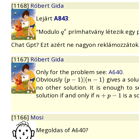
[1168]
Róbert Gida
Lejárt
A843
:
"Modulo
prímhatvány létezik egy 
q
e
e
q
Chat Gpt? Ezt azért ne nagyon reklámozzátok. I
[1167]
Róbert Gida
Only for the problem see:
A640
.
Obviously
gives a sol
(
(
p
−
−
1
)
1
|
)
(
n
|
(
−
1
−
)
1
)
p
n
no other solution. It is enough to 
solution if and only if
is a s
n
+
+
p
−
1
−
1
n
p
[1166]
Mosi
Megoldas of A640?