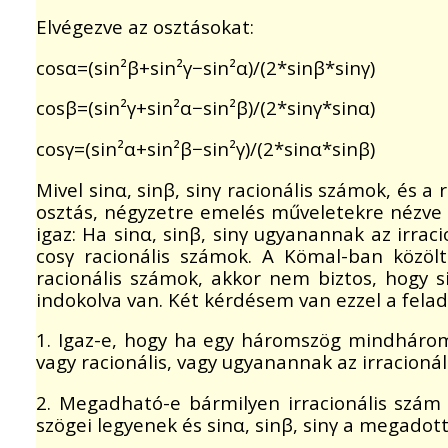
Elvégezve az osztásokat:
cosα=(sin²β+sin²γ−sin²α)/(2*sinβ*sinγ)
cosβ=(sin²γ+sin²α−sin²β)/(2*sinγ*sinα)
cosγ=(sin²α+sin²β−sin²γ)/(2*sinα*sinβ)
Mivel sinα, sinβ, sinγ racionális számok, és a
osztás, négyzetre emelés műveletekre nézve zá
igaz: Ha sinα, sinβ, sinγ ugyanannak az irrac
cosγ racionális számok. A Kömal-ban közöl
racionális számok, akkor nem biztos, hogy si
indokolva van. Két kérdésem van ezzel a felad
1. Igaz-e, hogy ha egy háromszög mindhárom
vagy racionális, vagy ugyanannak az irracioná
2. Megadható-e bármilyen irracionális szám 
szögei legyenek és sinα, sinβ, sinγ a megadott