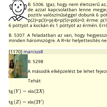
B. 5306. Igaz, hogy nem életszerű az
de azzal kapcsolatban lenne megje
pozitív valószínűséggel dobunk 6 pö
p(2)=p(3)=p(4)=p(5)=p(6)=0; érme: p(
6 pöttyöt a kockán és 1 pöttyöt az érmén. Err
B. 5307. A feladatban az van, hogy hegyessz
minden háromszögre. A R=kr helyettesítés n
[1170]
marcius8
B. 5298
A második elképzelést be lehet fejezn
Tehát:
t
t
g
g
(
(
Y
)
=
)
sin
=
(
sin
2
X
)
(
2
)
Y
X
t
t
g
g
(
(
Z
)
=
)
sin
=
(
sin
2
Y
)
(
2
)
Z
Y