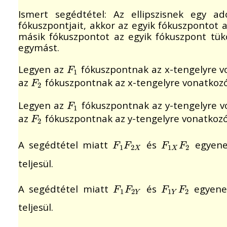
Ismert segédtétel: Az ellipszisnek egy ad
fókuszpontjait, akkor az egyik fókuszpontot
másik fókuszpontot az egyik fókuszpont tü
egymást.
Legyen az
fókuszpontnak az x-tengelyre 
F
1
F
1
az
fókuszpontnak az x-tengelyre vonatkoz
F
2
F
2
Legyen az
fókuszpontnak az y-tengelyre 
F
1
F
1
az
fókuszpontnak az y-tengelyre vonatkoz
F
2
F
2
A segédtétel miatt
és
egyene
F
1
F
2
X
F
1
X
F
2
F
F
F
F
1
2
1
2
X
X
teljesül.
A segédtétel miatt
és
egyene
F
1
F
2
Y
F
1
Y
F
2
F
F
F
F
1
2
1
2
Y
Y
teljesül.