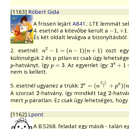
[1163]
Róbert Gida
A frissen lejárt
A841.
: LTE lemmát se
4. esetnél a kitevőbe került a
.
−
−
1
1
,
,
+
+
1
1
És két oldalt levágva a bizonyításból:
2
2. esetnél:
oszt eg
n
2
−
−
1
=
1
(
n
=
−
(
1
)
(
n
−
+
1
1
)
)
(
+
1
)
n
n
n
különségük 2 és p ptlan ez csak úgy lehetség
-hatványt, így
. Az egyenlet így:
p
p
=
=
3
3
3
3
b
+
+
1
1
=
b
p
p
nem is kellett.
−
1
p
5. esetnél ugyanez a trükk:
2
2
a
=
=
(
n
(
p
−
1
2
+
+
p
h
)
(
)
n
(
p
a
h
n
p
n
2
A szorzat
-hatvány, így mindkét tag
-hatvá
2
2
2
2
mert
páratlan. Ez csak úgy lehetséges, hogy
p
p
[1162]
Lpont
A B.5268. feladat egy másik - talán 