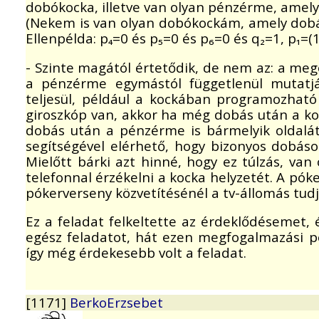
dobókocka, illetve van olyan pénzérme, amely
(Nekem is van olyan dobókockám, amely dobás
Ellenpélda: p₄=0 és p₅=0 és p₆=0 és q₂=1, p₁=(1
- Szinte magától értetődik, de nem az: a mego
a pénzérme egymástól függetlenül mutatj
teljesül, például a kockában programozható
giroszkóp van, akkor ha még dobás után a ko
dobás után a pénzérme is bármelyik oldalá
segítségével elérhető, hogy bizonyos dobás
Mielőtt bárki azt hinné, hogy ez túlzás, va
telefonnal érzékelni a kocka helyzetét. A pók
pókerverseny közvetítésénél a tv-állomás tudj
Ez a feladat felkeltette az érdeklődésemet,
egész feladatot, hát ezen megfogalmazási 
így még érdekesebb volt a feladat.
[1171]
BerkoErzsebet