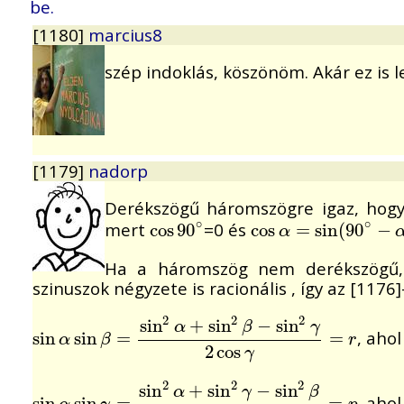
be.
[1180]
marcius8
szép indoklás, köszönöm. Akár ez is 
[1179]
nadorp
Derékszögű háromszögre igaz, hogy 
∘
∘
mert
=0 és
cos
cos
90
90
∘
cos
cos
α
=
=
sin
sin
(
90
(
90
∘
−
α
−
)
α
Ha a háromszög nem derékszögű, a
szinuszok négyzete is racionális , így az [1176
2
2
2
sin
+
sin
−
sin
α
β
γ
, ahol
sin
sin
α
sin
sin
β
=
sin
=
2
α
+
sin
2
β
−
sin
2
γ
2
cos
γ
=
r
=
α
β
r
2
cos
γ
2
2
2
sin
+
sin
−
sin
α
γ
β
, ahol
sin
sin
α
sin
sin
γ
=
sin
=
2
α
+
sin
2
γ
−
sin
2
β
2
cos
β
=
p
=