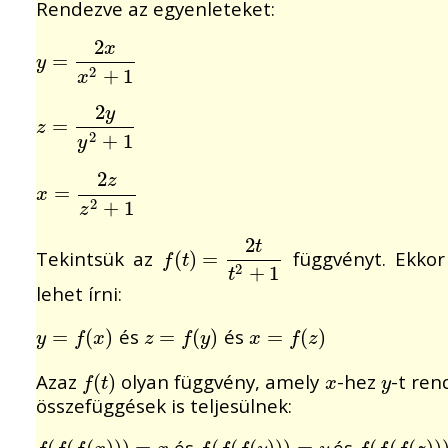
Rendezve az egyenleteket:
2
x
y
=
=
2
x
x
2
+
1
y
+
1
2
x
2
y
z
=
=
2
y
y
2
+
1
z
+
1
2
y
2
z
x
=
=
2
z
z
2
+
1
x
+
1
2
z
2
t
Tekintsük az
függvényt. Ekkor
f
(
(
t
)
=
)
2
=
t
t
2
+
1
f
t
+
1
2
t
lehet írni:
és
és
y
=
=
f
(
x
)
(
)
z
=
=
f
(
y
)
(
)
x
=
=
f
(
z
)
(
)
y
f
x
z
f
y
x
f
z
Azaz
olyan függvény, amely
-hez
-t ren
f
(
(
t
)
)
x
y
f
t
x
y
összefüggések is teljesülnek:
és
és