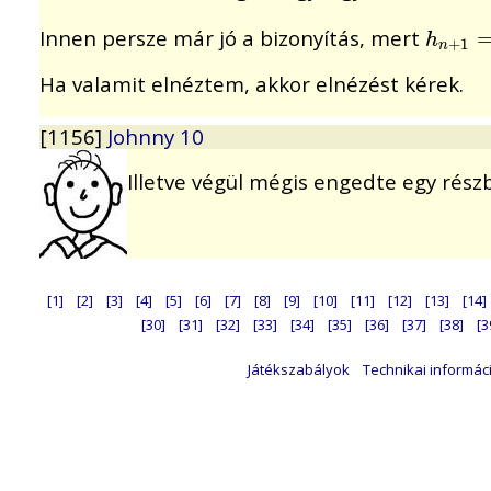
Innen persze már jó a bizonyítás, mert
h
n
+
1
=
h
+
1
n
Ha valamit elnéztem, akkor elnézést kérek.
[1156]
Johnny 10
Illetve végül mégis engedte egy részb
[1]
[2]
[3]
[4]
[5]
[6]
[7]
[8]
[9]
[10]
[11]
[12]
[13]
[14]
[30]
[31]
[32]
[33]
[34]
[35]
[36]
[37]
[38]
[3
Játékszabályok
Technikai informác