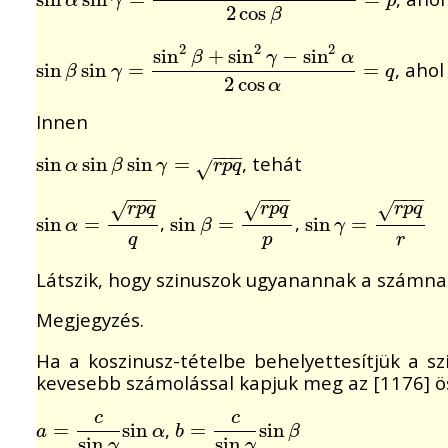
α
γ
p
2
cos
β
2
2
2
sin
+
sin
−
sin
β
γ
α
, ahol
sin
sin
β
sin
sin
γ
=
sin
=
2
β
+
sin
2
γ
−
sin
2
α
2
cos
α
=
q
=
β
γ
q
2
cos
α
Innen
−
−
−
, tehát
sin
sin
α
sin
sin
β
sin
sin
γ
=
r
p
=
q
α
β
γ
r
p
q
√
−
−
−
−
−
−
−
−
−
√
√
√
r
p
q
r
p
q
r
p
q
,
,
sin
sin
α
=
=
r
p
q
q
sin
sin
β
=
=
r
p
q
p
sin
sin
γ
=
r
=
p
q
r
α
β
γ
q
p
r
Látszik, hogy szinuszok ugyanannak a számnak
Megjegyzés.
Ha a koszinusz-tételbe behelyettesítjük a sz
kevesebb számolással kapjuk meg az [1176] ös
c
c
,
a
=
=
c
sin
γ
sin
sin
α
b
=
=
c
sin
γ
sin
sin
β
a
α
b
β
sin
sin
γ
γ