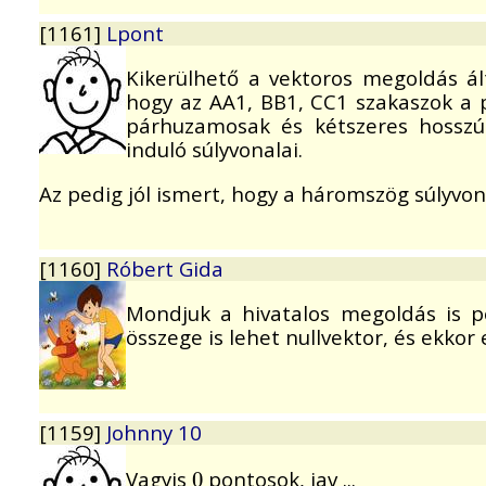
[1161]
Lpont
Kikerülhető a vektoros megoldás ál
hogy az AA1, BB1, CC1 szakaszok a 
párhuzamosak és kétszeres hosszú
induló súlyvonalai.
Az pedig jól ismert, hogy a háromszög súlyvo
[1160]
Róbert Gida
Mondjuk a hivatalos megoldás is p
összege is lehet nullvektor, és ekkor 
[1159]
Johnny 10
Vagyis
pontosok, jav ...
0
0