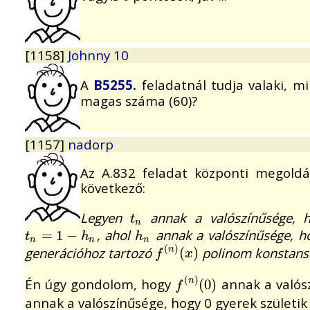
[1158]
Johnny 10
A
B5255.
feladatnál tudja valaki, 
magas száma (60)?
[1157]
nadorp
Az A.832 feladat központi megoldá
következő:
Legyen
annak a valószínűsége, h
t
n
t
n
, ahol
annak a valószínűsége, ho
t
n
=
=
1
−
1
h
−
n
h
n
t
h
h
n
n
n
(
)
generációhoz tartozó
polinom konstans 
f
(
n
)
(
(
x
)
)
n
f
x
(
)
Én úgy gondolom, hogy
annak a valós
f
(
n
)
(
(
0
0
)
)
n
f
annak a valószínűsége, hogy 0 gyerek születi