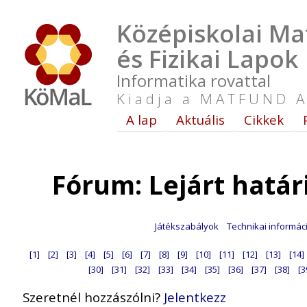
Középiskolai Ma
és Fizikai Lapok
Informatika rovattal
Kiadja a MATFUND A
A lap
Aktuális
Cikkek
Fórum: Lejárt hatá
Játékszabályok
Technikai informác
[1]
[2]
[3]
[4]
[5]
[6]
[7]
[8]
[9]
[10]
[11]
[12]
[13]
[14]
[30]
[31]
[32]
[33]
[34]
[35]
[36]
[37]
[38]
[3
Szeretnél hozzászólni?
Jelentkezz