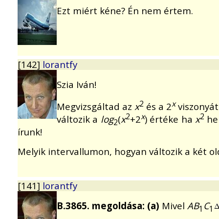
Ezt miért kéne? Én nem értem.
[142]
lorantfy
Szia Iván!
2
x
Megvizsgáltad az
x
és a 2
viszonyát
2
x
2
változik a
log
(
x
+2
) értéke ha
x
hel
2
írunk!
Melyik intervallumon, hogyan változik a két ol
[141]
lorantfy
B.3865. megoldása: (a)
Mivel
AB
C
1
1