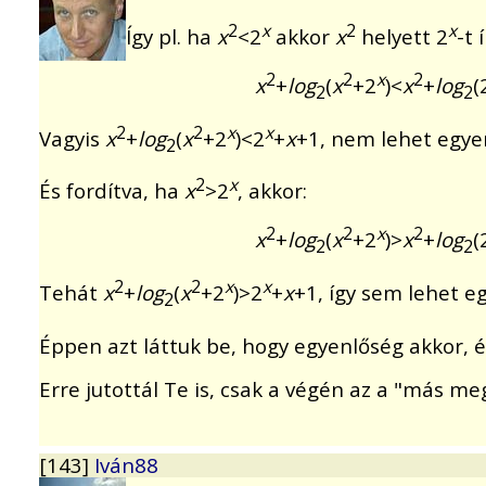
2
x
2
x
Így pl. ha
x
<2
akkor
x
helyett 2
-t 
2
2
x
2
x
+
log
(
x
+2
)<
x
+
log
(
2
2
2
2
x
x
Vagyis
x
+
log
(
x
+2
)<2
+
x
+1, nem lehet egye
2
2
x
És fordítva, ha
x
>2
, akkor:
2
2
x
2
x
+
log
(
x
+2
)>
x
+
log
(
2
2
2
2
x
x
Tehát
x
+
log
(
x
+2
)>2
+
x
+1, így sem lehet e
2
Éppen azt láttuk be, hogy egyenlőség akkor, é
Erre jutottál Te is, csak a végén az a "más m
[143]
Iván88