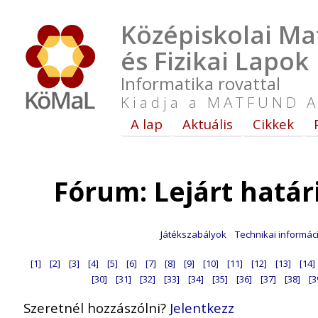
Középiskolai Ma
és Fizikai Lapok
Informatika rovattal
Kiadja a MATFUND A
A lap
Aktuális
Cikkek
Fórum: Lejárt hatá
Játékszabályok
Technikai informác
[1]
[2]
[3]
[4]
[5]
[6]
[7]
[8]
[9]
[10]
[11]
[12]
[13]
[14]
[30]
[31]
[32]
[33]
[34]
[35]
[36]
[37]
[38]
[3
Szeretnél hozzászólni?
Jelentkezz