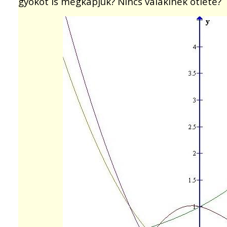
gyököt is megkapjuk? Nincs valakinek ötlete?