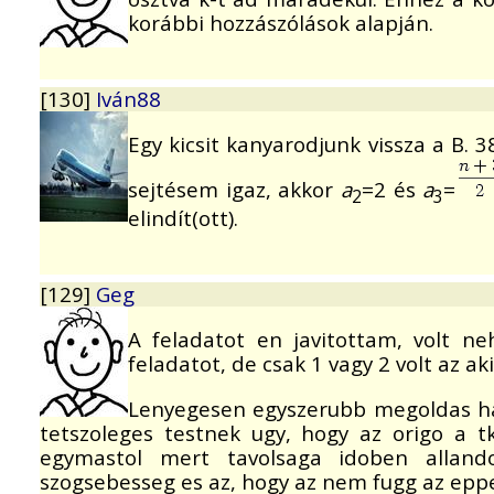
korábbi hozzászólások alapján.
[130]
Iván88
Egy kicsit kanyarodjunk vissza a B. 3
sejtésem igaz, akkor
a
=2 és
a
=
2
3
elindít(ott).
[129]
Geg
A feladatot en javitottam, volt n
feladatot, de csak 1 vagy 2 volt az a
Lenyegesen egyszerubb megoldas ha 
tetszoleges testnek ugy, hogy az origo a t
egymastol mert tavolsaga idoben allando
szogsebesseg es az, hogy az nem fugg az eppe