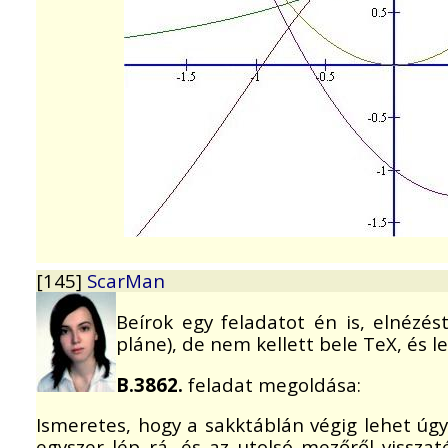
[145]
ScarMan
Beírok egy feladatot én is, elnézést
pláne), de nem kellett bele TeX, és 
B.3862.
feladat megoldása:
Ismeretes, hogy a sakktáblán végig lehet úg
egyszer lép rá, és az utolsó mezőről visszat