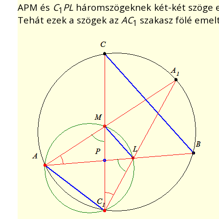
APM és
C
PL
háromszögeknek két-két szöge egy
1
Tehát ezek a szögek az
AC
szakasz fölé emelt
1