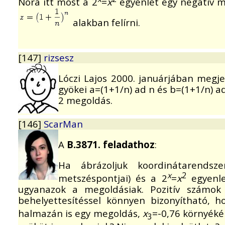
Nóra itt most a 2
=
x
egyenlet egy negatív m
alakban felírni.
[147]
rizsesz
Lóczi Lajos 2000. januárjában megje
gyökei a=(1+1/n) ad n és b=(1+1/n) ad
2 megoldás.
[146]
ScarMan
A
B.3871. feladathoz
:
Ha ábrázoljuk koordinátarendsz
x
2
metszéspontjai) és a 2
=
x
egyenlet
ugyanazok a megoldásiak. Pozitív számok
behelyettesítéssel könnyen bizonyítható,
halmazán is egy megoldás,
x
=-0,76 környéké
3