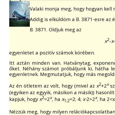
Valaki monja meg, hogy hogyan kell m
Addig is elküldöm a B. 3871-esre az
B. 3871. Oldjuk meg az
2
x
-
x
egyenletet a pozitív számok körében.
Itt aztán minden van. Hatványtag, exponenci
őket. Néhány számot próbáljunk ki, hátha le
egyenletnek. Megmutatjuk, hogy más megoldá
2
x
Az én ötletem az volt, hogy (mivel az
x
+2
sz
(egyiken az egyyik, másikon a másik)) hasonlí
2
x
x
kapjuk, hogy
x
=2
, ha
x
=2; 4;
x·
2>2
, ha 2<
1;2
Nézzük meg, hogy milyen relációkapcsolatban