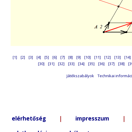
[1]
[2]
[3]
[4]
[5]
[6]
[7]
[8]
[9]
[10]
[11]
[12]
[13]
[14]
[30]
[31]
[32]
[33]
[34]
[35]
[36]
[37]
[38]
[3
Játékszabályok
Technikai informác
elérhetőség
|
impresszum
| +3