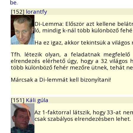
be.
[152]
lorantfy
Di-Lemma: Először azt kellene belát
ló, mindig k-nál több különböző fehé
Ha ez igaz, akkor tekintsük a világos
Tfh. létezik olyan, a feladatnak megfelelő
elrendezés elérhető úgy, hogy a 32 világos 
több különböző fehér mezőre ütnek, tehát ne
Márcsak a Di-lemmát kell bizonyítani!
[151]
Káli gúla
Az 1-faktorral látszik, hogy 33-at ne
csak szabályos elrendezésben lehet.