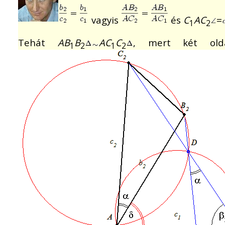
vagyis
és
C
AC
=
1
2
Tehát
AB
B
AC
C
, mert két old
1
2
1
2