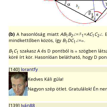
(b)
A hasonlóság miatt
AB
B
=
=
AC
C
.
1
2
1
1
2
mindkettőben közös, így
B
DC
=
.
1
1
B
C
szakasz A és D pontból is
szögben látsz
1
1
köré írt kör. Hasonlóan belátható, hogy D pon
[140]
lorantfy
Kedves Káli gúla!
Nagyon szép ötlet. Gratulálok! Én ne
[139]
Iván88