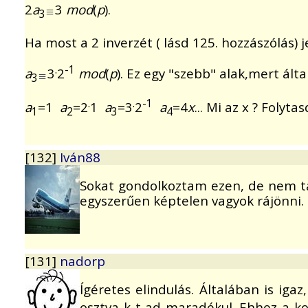
2
a
3
mod
(
p
).
3
Ha most a 2 inverzét ( lásd 125. hozzászólás) je
.
-1
a
3
2
mod
(
p
). Ez egy "szebb" alak,mert ált
3
.
.
-1
a
=1
a
=2
1
a
=3
2
a
=4
x
... Mi az x ? Folyta
1
2
3
4
[132]
Iván88
Sokat gondolkoztam ezen, de nem t
egyszerűen képtelen vagyok rájönni.
[131]
nadorp
Ígéretes elindulás. Általában is ig
osztva k-t ad maradékul. Ehhez a k