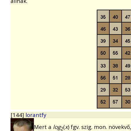
állnak.
[144]
lorantfy
Mert a
log
(
x
) fgv. szig. mon. növek
2