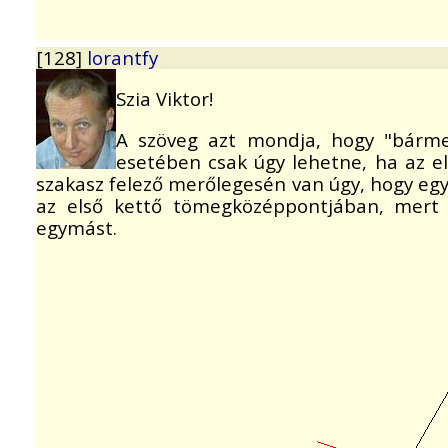
[128]
lorantfy
Szia Viktor!
A szöveg azt mondja, hogy "bármel
esetében csak úgy lehetne, ha az e
szakasz felező merőlegesén van úgy, hogy eg
az első kettő tömegközéppontjában, mert 
egymást.