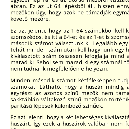
ábrán. Ez az út 64 lépésből áll, hiszen en
mezőkön úgy, hogy azok ne támadják egymás
követő mezőre.
Ez azt jelenti, hogy az 1-64 számokból kell 
szomszédos, és itt a 64-et és az 1-et is szom
második számot választunk ki. Legalább egy
tehát minden szám után kell hagynunk egy hel
kiválasztott szám összesen lefoglalja mind
marad ki. Sehol sem marad ki egy számnál tö
nem tudnánk megfelelően elhelyezni.
Minden második számot kétféleképpen tudjuk
számokat. Látható, hogy a huszár mindig a
egyrészt az azonos színű mezők nem támad
sakktáblán váltakozó színű mezőkön történik
paritású lépések különböző színűek.
Ez azt jelenti, hogy a két lehetséges kiválas
huszárt. Így ezek a huszárok valóban nem 