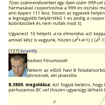
Tízes számrendszerben egy ilyen szám 999-cel
hármasával csoportosítva a 999-es osztási m
ami éppen 111 lesz, hiszen az egyesek helyén 
a legnagyobb helyiértékű 1-es pedig a csopor
különbözőek és nem nullák mod 3).
Ugyanezt 10 helyett
a
-ra elmondva azt kapj
2
3
amivel kész is vagyunk, hiszen (
a
+
a
+1) | (
a
-1
[137]
lorantfy
Kedves Fórumosok!
Nekem az előző havi B feladatsorbó
Jásnosnak, aki javasolta.
B.3869. megoldása:
Azt fogjuk belátni, hogy
párhuzamos BC-vel (hiszen ugyanúgy látható be