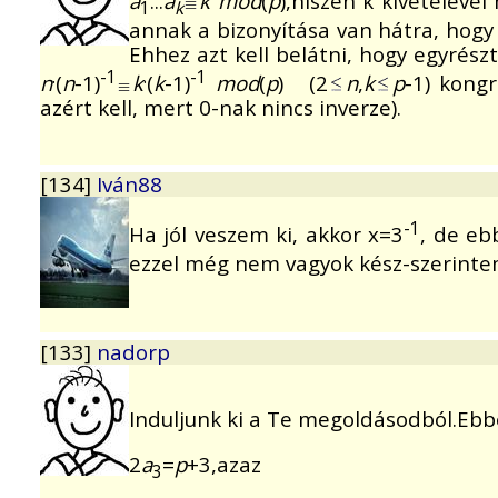
a
...
a
k
mod
(
p
),hiszen k kivételéve
1
k
annak a bizonyítása van hátra, hog
Ehhez azt kell belátni, hogy egyrész
.
-1
.
-1
n
(
n
-1)
k
(
k
-1)
mod
(
p
) (2
n
,
k
p
-1) kong
azért kell, mert 0-nak nincs inverze).
[134]
Iván88
-1
Ha jól veszem ki, akkor x=3
, de eb
ezzel még nem vagyok kész-szerinte
[133]
nadorp
Induljunk ki a Te megoldásodból.Eb
2
a
=
p
+3,azaz
3