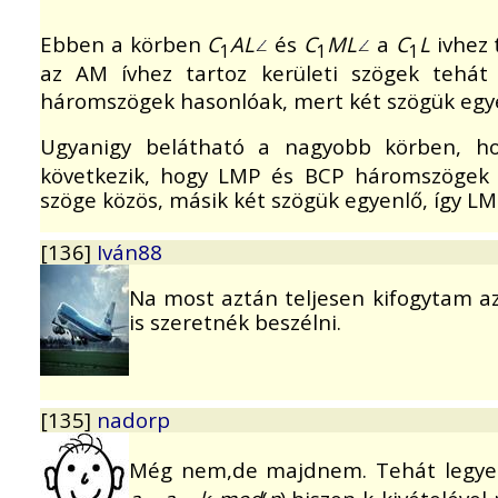
Ebben a körben
C
AL
és
C
ML
a
C
L
ivhez 
1
1
1
az AM ívhez tartoz kerületi szögek tehát
háromszögek hasonlóak, mert két szögük egy
Ugyanigy belátható a nagyobb körben, 
következik, hogy LMP és BCP háromszögek 
szöge közös, másik két szögük egyenlő, így LM
[136]
Iván88
Na most aztán teljesen kifogytam az
is szeretnék beszélni.
[135]
nadorp
Még nem,de majdnem. Tehát legy