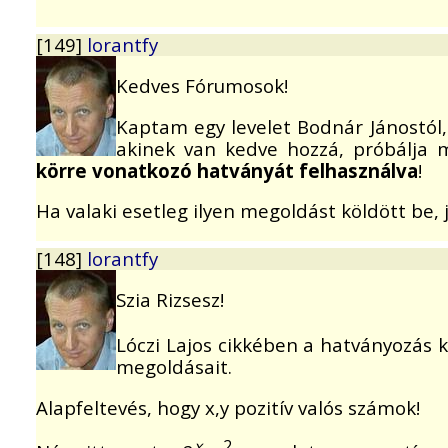
[149]
lorantfy
Kedves Fórumosok!
Kaptam egy levelet Bodnár Jánostól,
akinek van kedve hozzá, próbálja 
körre vonatkozó hatványát felhasználva
!
Ha valaki esetleg ilyen megoldást köldött be,
[148]
lorantfy
Szia Rizsesz!
Lóczi Lajos cikkében a hatványozás 
megoldásait.
Alapfeltevés, hogy x,y pozitív valós számok!
x
2