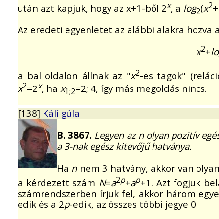
x
2
után azt kapjuk, hogy az x+1-ből 2
, a
log
(
x
+
2
Az eredeti egyenletet az alábbi alakra hozva a
2
x
+
l
2
a bal oldalon állnak az "
x
-es tagok" (relác
2
x
x
=2
, ha
x
=2; 4, így más megoldás nincs.
1;2
[138]
Káli gúla
B. 3867.
Legyen az n olyan pozitív eg
a 3-nak egész kitevőjű hatványa.
Ha
n
nem 3 hatvány, akkor van olya
2
p
p
a kérdezett szám
N
=
a
+
a
+1. Azt fogjuk be
számrendszerben írjuk fel, akkor három egyes
edik és a 2
p
-edik, az összes többi jegye 0.