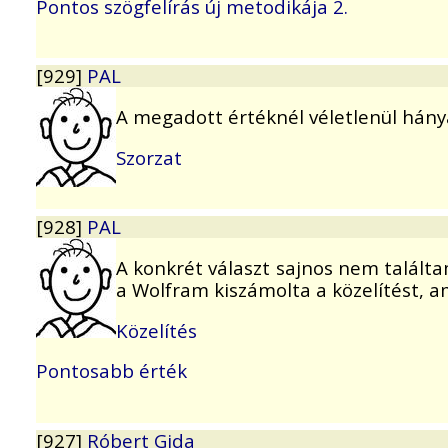
Pontos szögfelírás új metodikája 2.
[929]
PAL
A megadott értéknél véletlenül hánya
Szorzat
[928]
PAL
A konkrét választ sajnos nem talált
a Wolfram kiszámolta a közelítést, a
Közelítés
Pontosabb érték
[927]
Róbert Gida