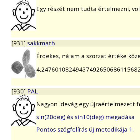
Egy részét nem tudta értelmezni, volt
[931]
sakkmath
Érdekes, nálam a szorzat értéke köze
4,2476010824943749265068611568
[930]
PAL
Nagyon idevág egy újraértelmezett f
sin(20deg) és sin10(deg) megadása
Pontos szögfelírás új metodikája 1.