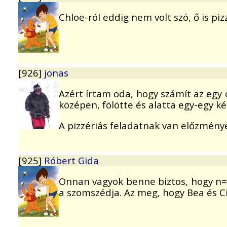
Chloe-ról eddig nem volt szó, ő is pi
[926]
jonas
Azért írtam oda, hogy számít az egy 
középen, fölötte és alatta egy-egy k
A pizzériás feladatnak van előzmény
[925]
Róbert Gida
Onnan vagyok benne biztos, hogy n=6
a szomszédja. Az meg, hogy Bea és C