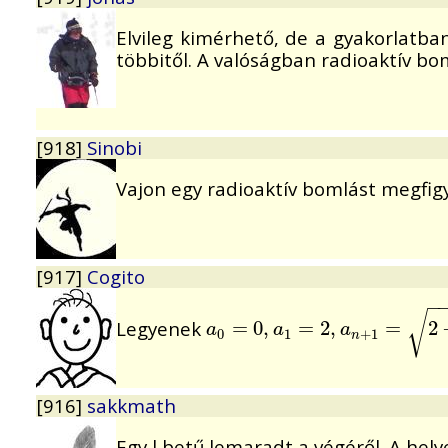
Elvileg kimérhető, de a gyakorlatba
többitől. A valóságban radioaktív bo
[918]
Sinobi
Vajon egy radioaktív bomlást megfigy
[917]
Cogito
−
√
Legyenek
a
0
=
=
0
,
0
a
,
1
=
2
=
,
a
n
2
+
,
1
=
2
−
a
=
n
−
1
a
2
a
a
a
0
1
+
1
n
[916]
sakkmath
Egy l betű lemaradt a végéről. A he