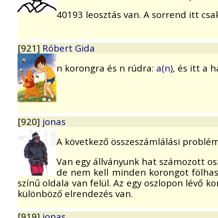
40193 leosztás van. A sorrend itt csa
[921]
Róbert Gida
n korongra és n rúdra:
a(n)
, és itt a
[920]
jonas
A következő összeszámlálási problé
Van egy állványunk hat számozott osz
de nem kell minden korongot fölhasz
színű oldala van felül. Az egy oszlopon lévő 
különböző elrendezés van.
[919]
jonas