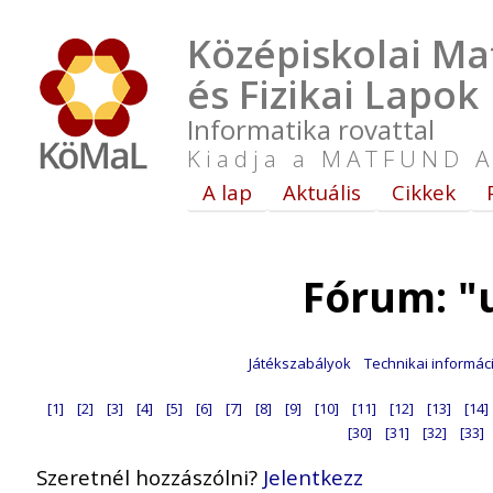
Középiskolai Ma
és Fizikai Lapok
Informatika rovattal
Kiadja a MATFUND A
A lap
Aktuális
Cikkek
Fórum: "
Játékszabályok
Technikai informác
[1]
[2]
[3]
[4]
[5]
[6]
[7]
[8]
[9]
[10]
[11]
[12]
[13]
[14]
[30]
[31]
[32]
[33]
Szeretnél hozzászólni?
Jelentkezz