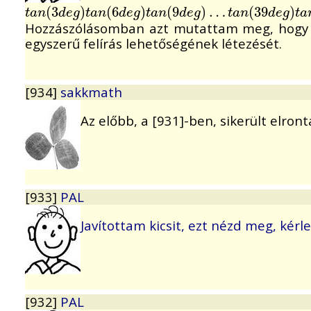
t
a
n
(
(
3
3
d
e
g
)
)
t
a
n
(
(
6
6
d
e
g
)
)
t
a
n
(
(
9
9
d
e
g
)
)
…
…
t
a
n
(
39
(
39
d
e
g
)
t
a
)
n
(
t
a
n
d
e
g
t
a
n
d
e
g
t
a
n
d
e
g
t
a
n
d
e
g
t
a
Hozzászólásomban azt mutattam meg, hogy má
egyszerű felírás lehetőségének létezését.
[934]
sakkmath
Az előbb, a [931]-ben, sikerült elron
[933]
PAL
Javítottam kicsit, ezt nézd meg, kérle
[932]
PAL