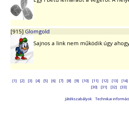
[915]
Glomgold
Sajnos a link nem működik úgy ahogy
[1]
[2]
[3]
[4]
[5]
[6]
[7]
[8]
[9]
[10]
[11]
[12]
[13]
[14]
[30]
[31]
[32]
[33]
Játékszabályok
Technikai informác