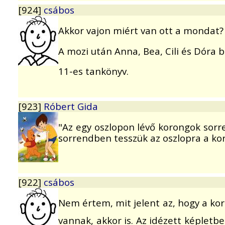
[924]
csábos
Akkor vajon miért van ott a mondat?
A mozi után Anna, Bea, Cili és Dóra b
11-es tankönyv.
[923]
Róbert Gida
"Az egy oszlopon lévő korongok sorr
sorrendben tesszük az oszlopra a kor
[922]
csábos
Nem értem, mit jelent az, hogy a ko
vannak, akkor is. Az idézett képletb