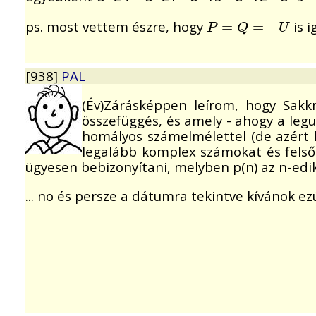
ps. most vettem észre, hogy
is i
P
=
=
Q
=
−
U
=
−
P
Q
U
[938]
PAL
(Év)Zárásképpen leírom, hogy Sak
összefüggés, és amely - ahogy a leg
homályos számelmélettel (de azért 
legalább komplex számokat és felső
ügyesen bebizonyítani, melyben p(n) az n-edik
... no és persze a dátumra tekintve kívánok