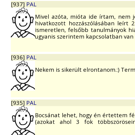
[937]
PAL
Mivel azóta, mióta ide írtam, nem j
hivatkozott hozzászólásában leírt
ismeretlen, felsőbb tanulmányok hiá
ugyanis szerintem kapcsolatban van 
[936]
PAL
Nekem is sikerült elrontanom.:) Termé
[935]
PAL
Bocsánat lehet, hogy én értettem f
(azokat ahol 3 fok többszörösein