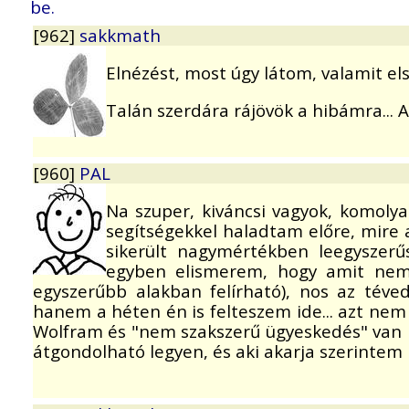
be.
[962]
sakkmath
Elnézést, most úgy látom, valamit e
Talán szerdára rájövök a hibámra... 
[960]
PAL
Na szuper, kiváncsi vagyok, komoly
segítségekkel haladtam előre, mire a
sikerült nagymértékben leegyszerűs
egyben elismerem, hogy amit nemr
egyszerűbb alakban felírható), nos az téve
hanem a héten én is felteszem ide... azt nem
Wolfram és "nem szakszerű ügyeskedés" van mö
átgondolható legyen, és aki akarja szerintem b