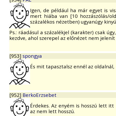
Igen, de például ha már egyet is vi
mert hiába van [10 hozzászólás/old
százalékos nézetben) ugyanúgy kinyúl
Ps.: ráadásul a százalékjel (karakter) csak ú
kezdve, ahol szerepel az előnézet nem jelení
[953]
spongya
És mit tapasztalsz ennél az oldalnál,
[952]
BerkoErzsebet
Érdekes. Az enyém is hosszú lett itt
az nem lett hosszú.