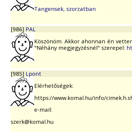
Tangensek, szorzatban
[986]
PAL
Köszönöm. Akkor ahonnan én vettem e
"Néhány megjegyzésnél" szerepel:
ht
[985]
Lpont
Elérhetőségek:
https://www.komal.hu/info/cimek.h.s
e-mail:
szerk@komal.hu