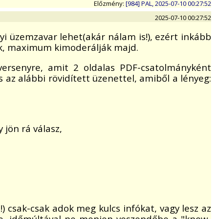
Előzmény:
[984] PAL, 2025-07-10 00:27:52
2025-07-10 00:27:52
i üzemzavar lehet(akár nálam is!), ezért inkább
rek, maximum kimoderálják majd.
ersenyre, amit 2 oldalas PDF-csatolmányként
az alábbi rövidített üzenettel, amiből a lényeg:
jön rá válasz,
) csak-csak adok meg kulcs infókat, vagy lesz az
e, időmúltával ne menjen veszendőbe a "know-