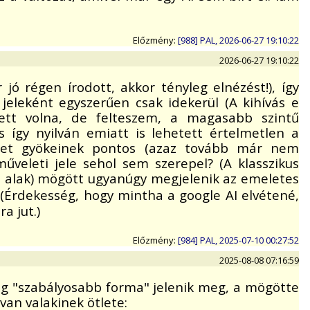
Előzmény:
[988] PAL, 2026-06-27 19:10:22
2026-06-27 19:10:22
jó régen írodott, akkor tényleg elnézést!), így
eleként egyszerűen csak idekerül (A kihívás e
lett volna, de felteszem, a magasabb szintű
 így nyilván emiatt is lehetett értelmetlen a
let gyökeinek pontos (azaz tovább már nem
veleti jele sehol sem szerepel? (A klasszikus
kus alak) mögött ugyanúgy megjelenik az emeletes
(Érdekesség, hogy mintha a google AI elvétené,
a jut.)
Előzmény:
[984] PAL, 2025-07-10 00:27:52
2025-08-08 07:16:59
eg "szabályosabb forma" jelenik meg, a mögötte
van valakinek ötlete: