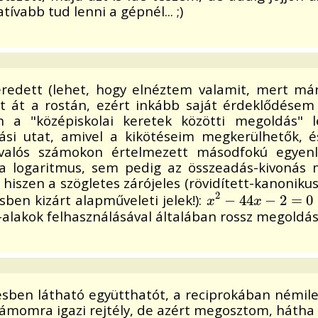
vabb tud lenni a gépnél... ;)
eredett (lehet, hogy elnéztem valamit, mert már 
át a rostán, ezért inkább saját érdeklődésem j
 a "középiskolai keretek közötti megoldás" 
si utat, amivel a kikötéseim megkerülhetők, és
 valós számokon értelmezett másodfokú egyen
 logaritmus, sem pedig az összeadás-kivonás mű
a, hiszen a szögletes zárójeles (rövidített-kanoni
2
ben kizárt alapműveleti jelek!):
x
2
−
−
44
44
x
−
2
−
=
0
2
=
0
x
x
-alakok felhasználásával általában rossz megoldásr
ésben látható együtthatót, a reciprokában némil
ámomra igazi rejtély, de azért megosztom, hátha 