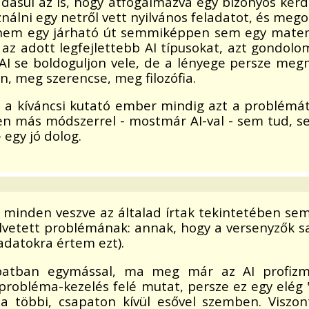
dásul az is, hogy átfogalmazva egy bizonyos kérd
ználni egy netről vett nyilvános feladatot, és meg
és nem egy járható út semmiképpen sem egy matem
k az adott legfejlettebb AI típusokat, azt gondol
I se boldoguljon vele, de a lényege persze me
 meg szerencse, meg filozófia.
ol a kíváncsi kutató ember mindig azt a problémá
lyen más módszerrel - mostmár AI-val - sem tud, 
 egy jó dolog.
minden veszve az általad írtak tekintetében sem, 
lvetett problémának: annak, hogy a versenyzők s
adatokra értem ezt).
patban egymással, ma meg már az AI profizmu
bléma-kezelés felé mutat, persze ez egy elég "
 a többi, csapaton kívül esővel szemben. Viszon