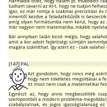
Harmadik ötlet, hogy nálam pl. működött ráa
tudtam zavarni az AI-t, hogy ne tudjon felhas
igaz, ez már rontja a szakmai precizitást 
innentől kezdve a feladatkitűzők is beszerzi
amíg olyan formátumba nem kerül, hogy az A
már nagyon nem matematika, inkább nyelvtan,
Bár annyiban talán kicsit mégis, hogy valah
amit a kor adott fejlettségi szintjén semmi
magára számíthat. Így azért ez - csak valahol -
[147]
PAL
Azt gondolom, hogy nincs még azért 
hogy nem tökéletes megoldásai a fe
itt most nem csak a matematikai fel
Egyrészt az, hogy anno megbeszélték csa
szempontból a modern probléma-megoldás/pro
szabályzatnak, és jogos igazságtalanság ez