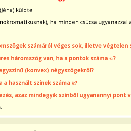
(Jéna) küldte.
kromatikusnak), ha minden csúcsa ugyanazzal a 
mszögek számáról véges sok, illetve végtelen 
ű üres háromszög van, ha a pontok száma
?
n
n
 egyszínű (konvex) négyszögekről?
a a használt színek száma
?
k
k
ezés, azaz mindegyik színből ugyanannyi pont 
.