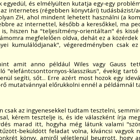
k egyedül, és elmélyülten kutatja egy-egy probl
az internetes (régebben könyvtári) tudásbázist/ad
t olyan ZH, ahol mindent lehetett használni (a ko
lesebbre az internettel, később a keresőkkel, ma 
 is, hiszen ha "teljesítmény-orientáltan" és kis
zámomra megfelelően oldva, dehát ez a közérdek
ényei kumulálódjanak", végeredményben csak e
mint amit anno például Wiles vagy Gauss tet
ajló "elefántcsonttornyos-klasszikus", évekig tar
ül segíti, sőt... Erre azért most hozok egy idevá
rő mutatvánnyal előrukkolni ennél a példámnál ta
- én csak az ingyenesekkel tudtam tesztelni, semmi
, kérem tesztelje is, és ide válaszként írja meg a
érdés marad itt, hogyha még látunk valami "szö
tűzött-beküldött feladat volna, kíváncsi vagyok
konkrét könyv, amiről véletlenül beugrott, hogy 