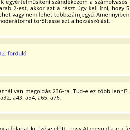
ak egyértelműsíteni szándékozom a számolvasós f
rab 2-est, akkor azt a részt úgy kell írni, hog
het vagy nem lehet többszámjegyű. Amennyiben bá
moderátorral töröltesse ezt a hozzászólást.
12. forduló
zatnál van megoldás 236-ra. Tud-e ez több lenni? 
 a32, a43, a54, a65, a76.
i a feladat kitűzése előtt, hogy AI megoldja-e a f