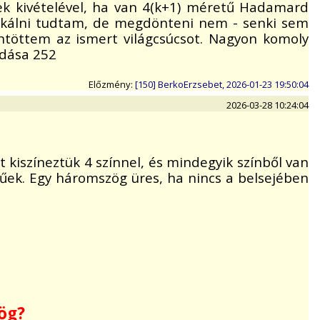
ek kivételével, ha van 4(k+1) méretű Hadamard
dukálni tudtam, de megdönteni nem - senki sem
töttem az ismert világcsúcsot. Nagyon komoly
ldása 252
Előzmény:
[150] BerkoErzsebet, 2026-01-23 19:50:04
2026-03-28 10:24:04
kiszíneztük 4 színnel, és mindegyik színből van
űek. Egy háromszög üres, ha nincs a belsejében
ög?