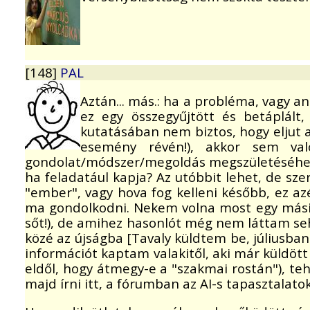
[148]
PAL
Aztán... más.: ha a probléma, vagy 
ez egy összegyűjtött és betáplált
kutatásában nem biztos, hogy eljut 
esemény révén!), akkor sem val
gondolat/módszer/megoldás megszületéséhez - v
ha feladatául kapja? Az utóbbit lehet, de sze
"ember", vagy hova fog kelleni később, ez a
ma gondolkodni. Nekem volna most egy másik 
sőt!), de amihez hasonlót még nem láttam seh
közé az újságba [Tavaly küldtem be, júliusba
információt kaptam valakitől, aki már küldött 
eldől, hogy átmegy-e a "szakmai rostán"), t
majd írni itt, a fórumban az AI-s tapasztalatok