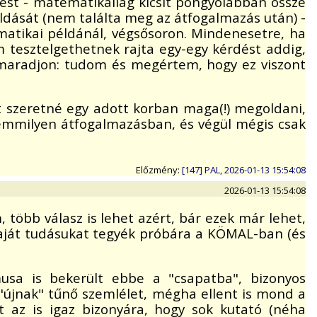
ést - matematikailag kicsit pongyolábban össze
oldását (nem találta meg az átfogalmazás után) -
atikai példánál, végsősoron. Mindenesetre, ha
om tesztelgethetnek rajta egy-egy kérdést addig,
gmaradjon: tudom és megértem, hogy ez viszont
t szeretné egy adott korban maga(!) megoldani,
semmilyen átfogalmazásban, és végül mégis csak
Előzmény:
[147] PAL, 2026-01-13 15:54:08
2026-01-13 15:54:08
több válasz is lehet azért, bár ezek már lehet,
aját tudásukat tegyék próbára a KÖMAL-ban (és
sa is bekerült ebbe a "csapatba", bizonyos
újnak" tűnő szemlélet, mégha ellent is mond a
t az is igaz bizonyára, hogy sok kutató (néha