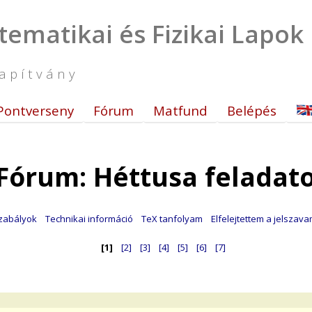
tematikai és Fizikai Lapok
apítvány
Pontverseny
Fórum
Matfund
Belépés
Fórum: Héttusa feladat
zabályok
Technikai információ
TeX tanfolyam
Elfelejtettem a jelszav
[1]
[2]
[3]
[4]
[5]
[6]
[7]