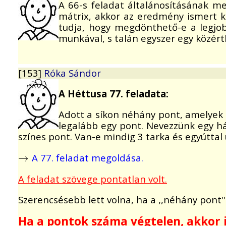
A 66-s feladat általánosításának m
mátrix, akkor az eredmény ismert k
tudja, hogy megdönthető-e a legjo
munkával, s talán egyszer egy közérth
[153]
Róka Sándor
A Héttusa 77. feladata:
Adott a síkon néhány pont, amelyek 
legalább egy pont. Nevezzünk egy há
színes pont. Van-e mindig 3 tarka és egyútta
A 77. feladat megoldása.
→
→
A feladat szövege pontatlan volt.
Szerencsésebb lett volna, ha a ,,néhány pont'' 
Ha a pontok száma végtelen, akkor 