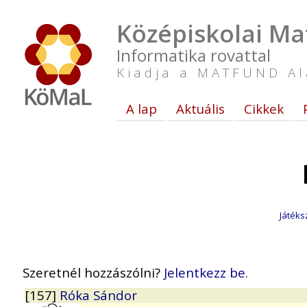
Középiskolai Ma
Informatika rovattal
Kiadja a MATFUND Al
A lap
Aktuális
Cikkek
Játéks
Szeretnél hozzászólni?
Jelentkezz be.
[157]
Róka Sándor