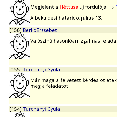
Megjelent a
Héttusa
új fordulója:
→
→
A beküldési határidő:
július 13.
[156]
BerkoErzsebet
Valószínű hasonlóan izgalmas feladat 
[155]
Turchányi Gyula
Már maga a felvetett kérdés ötletek
meg a feladatot
[154]
Turchányi Gyula