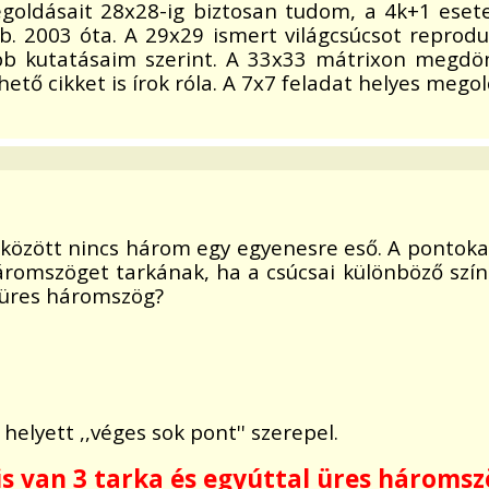
egoldásait 28x28-ig biztosan tudom, a 4k+1 eset
b. 2003 óta. A 29x29 ismert világcsúcsot repro
bb kutatásaim szerint. A 33x33 mátrixon megdön
ető cikket is írok róla. A 7x7 feladat helyes mego
között nincs három egy egyenesre eső. A pontokat 
romszöget tarkának, ha a csúcsai különböző szín
l üres háromszög?
helyett ,,véges sok pont'' szerepel.
is van 3 tarka és egyúttal üres háromsz