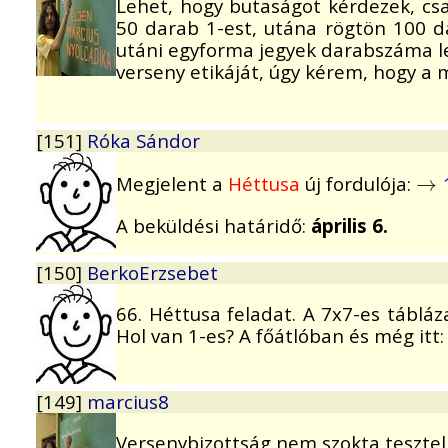
Lehet, hogy butaságot kérdezek, cs
50 darab 1-est, utána rögtön 100 da
utáni egyforma jegyek darabszáma le
verseny etikáját, úgy kérem, hogy a 
[151]
Róka Sándor
Megjelent a
Héttusa
új fordulója:
→
→
A beküldési határidő:
április 6.
[150]
BerkoErzsebet
66. Héttusa feladat. A 7x7-es táblá
Hol van 1-es? A főátlóban és még itt:
[149]
marcius8
Versenybizottság nem szokta teszteln