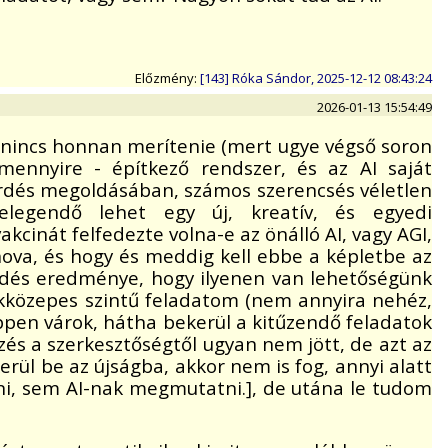
Előzmény:
[143] Róka Sándor, 2025-12-12 08:43:24
2026-01-13 15:54:49
k nincs honnan merítenie (mert ugye végső soron
amennyire - építkező rendszer, és az AI saját
kérdés megoldásában, számos szerencsés véletlen
elegendő lehet egy új, kreatív, és egyedi
cinát felfedezte volna-e az önálló AI, vagy AGI,
 hova, és hogy és meddig kell ebbe a képletbe az
lődés eredménye, hogy ilyenen van lehetőségünk
akközepes szintű feladatom (nem annyira nehéz,
ppen várok, hátha bekerül a kitűzendő feladatok
zés a szerkesztőségtől ugyan nem jött, de azt az
erül be az újságba, akkor nem is fog, annyi alatt
ni, sem AI-nak megmutatni.], de utána le tudom