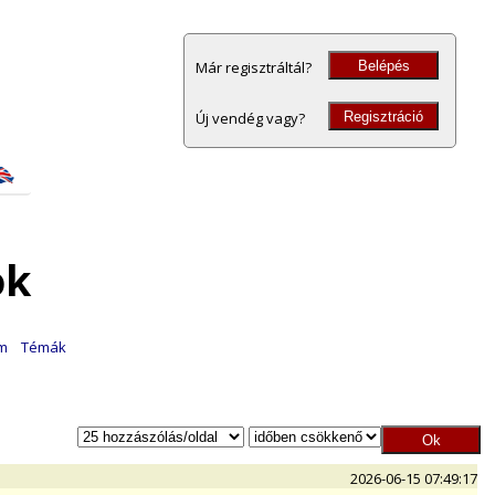
Belépés
Már regisztráltál?
Regisztráció
Új vendég vagy?
ok
am
Témák
2026-06-15 07:49:17