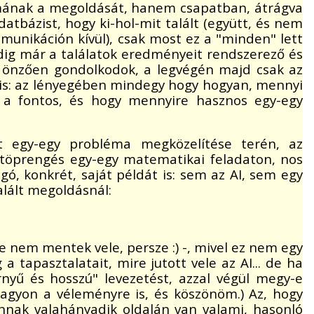
émának a megoldását, hanem csapatban, átrágva
atbázist, hogy ki-hol-mit talált (együtt, és nem
mmunikáción kívül), csak most ez a "minden" lett
pedig már a találatok eredményeit rendszerező és
sé önzően gondolkodok, a legvégén majd csak az
 is: az lényegében mindegy hogy hogyan, mennyi
z a fontos, és hogy mennyire hasznos egy-egy
t egy-egy probléma megközelítése terén, az
tó töprengés egy-egy matematikai feladaton, nos
gó, konkrét, saját példát is: sem az AI, sem egy
lált megoldásnál:
re nem mentek vele, persze :) -, mivel ez nem egy
 tapasztalatait, mire jutott vele az AI... de ha
rnyű és hosszú" levezetést, azzal végül megy-e
 nagyon a véleményre is, és köszönöm.) Az, hogy
annak valahányadik oldalán van valami, hasonló