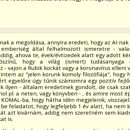
annak a megoldása, annyira eredeti, hogy az AI-na
, emberiség által felhalmozott ismeretre - val
addig, ahova te, évek/évtizedek alatt egy adott 
ószínű, hogy a világ (ismert) tudásanyaga 
ajon a Rubik kockát vagy a koronavírus elleni vak
rintem az "jelen korunk komoly filozófiája", hogy
zért egyelőre úgy tűnik számomra egy pozitív fej
ilyen - általam eredetinek gondolt, de csak sz
ol pl. a neten, vagy könyvben - , és amire most é
n KÖMAL-ba, hogy hátha idén megjelenik, visszajel
be feladatot, hogy legfeljebb 1 év alatt, ha nem k
ehát azt kivárnám, addig nem szeretném sem kiad
at is.