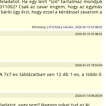
eladatot. Ha egy leírt "szó" tartalmaz mondjuk
y 5011002? Csak az zavar engem, hogy az egymás
rki úgy érzi, hogy ezzel a kérdéssel zavarom a
Előzmény:
[151] Róka Sándor, 2026-03-13 07:48:32
2026-03-13 07:48:32
2026-01-23 19:50:04
A 7x7-es táblázatban van 12 db 1-es, a többi 0.
2026-01-14 09:28:39
eladatot, vagy sem? Nagyon sokat tud az AI.