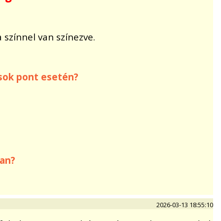
színnel van színezve.
sok pont esetén?
van?
2026-03-13 18:55:10