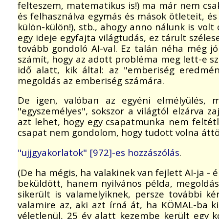
felteszem, matematikus is!) ma már nem csa
és felhasználva egymás és mások ötleteit, és 
külön-külön!), stb., ahogy anno nálunk is vol
egy ideje egyfajta világtudás, ez tárult szé
tovább gondoló AI-val. Ez talán néha még jó
számít, hogy az adott probléma meg lett-e s
idő alatt, kik által: az "emberiség eredm
megoldás az emberiség számára.
De igen, valóban az egyéni elmélyülés, 
"egyszemélyes", sokszor a világtól elzárva z
azt lehet, hogy egy csapatmunka nem feltétlen
csapat nem gondolom, hogy tudott volna áttö
"ujjgyakorlatok" [972]-es hozzászólás
.
(De ha mégis, ha valakinek van fejlett AI-ja 
beküldött, hanem nyilvános példa, megoldással
sikerült is valamelyiknek, persze további k
valamire az, aki azt írná át, ha KÖMAL-ba ki
véletlenül, 25 év alatt kezembe került egy 