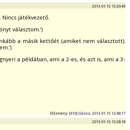
2013-01-15 13:20:49
 Nincs játékvezető.
önyt választom.')
 inkább a másik kettőét (amiket nem választott).
em.')
yeri a példában, ami a 2-es, és azt is, ami a 3-
Előzmény:
[610] Gézoo, 2013-01-15 12:48:17
2013-01-15 13:28:18