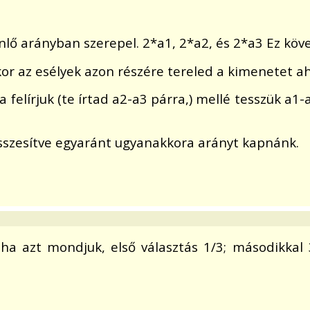
nlő arányban szerepel. 2*a1, 2*a2, és 2*a3 Ez követ
kkor az esélyek azon részére tereled a kimenetet 
a felírjuk (te írtad a2-a3 párra,) mellé tesszük a
sszesítve egyaránt ugyanakkora arányt kapnánk.
 ha azt mondjuk, első választás 1/3; másodikkal 