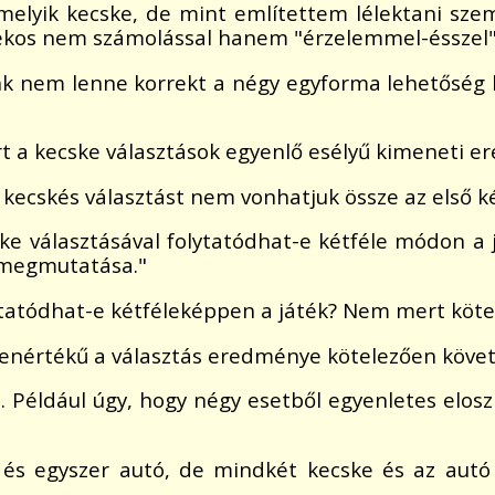
melyik kecske, de mint említettem lélektani sz
ékos nem számolással hanem "érzelemmel-ésszel" az
nk nem lenne korrekt a négy egyforma lehetőség k
rt a kecske választások egyenlő esélyű kimeneti 
 kecskés választást nem vonhatjuk össze az első k
cske választásával folytatódhat-e kétféle módon 
 megmutatása."
olytatódhat-e kétféleképpen a játék? Nem mert kö
yenértékű a választás eredménye kötelezően követk
 Például úgy, hogy négy esetből egyenletes elos
és egyszer autó, de mindkét kecske és az autó i