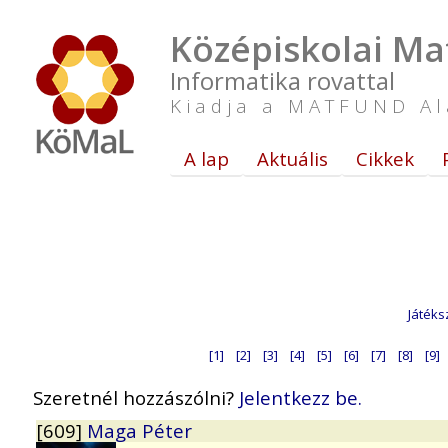
Középiskolai Ma
Informatika rovattal
Kiadja a MATFUND Al
A lap
Aktuális
Cikkek
Játéks
[1]
[2]
[3]
[4]
[5]
[6]
[7]
[8]
[9]
Szeretnél hozzászólni?
Jelentkezz be.
[609]
Maga Péter