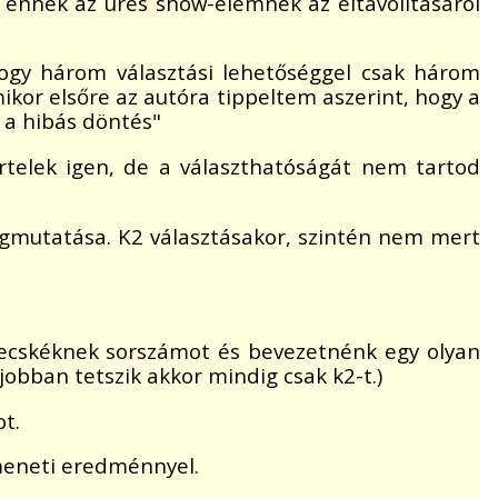
ennek az üres show-elemnek az eltávolításáról
hogy három választási lehetőséggel csak három
mikor elsőre az autóra tippeltem aszerint, hogy a
 a hibás döntés"
 értelek igen, de a választhatóságát nem tartod
egmutatása. K2 választásakor, szintén nem mert
kecskéknek sorszámot és bevezetnénk egy olyan
obban tetszik akkor mindig csak k2-t.)
ot.
imeneti eredménnyel.