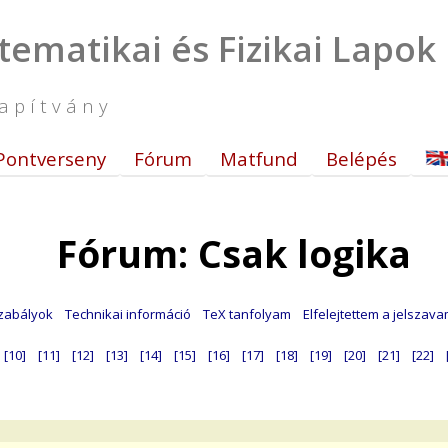
tematikai és Fizikai Lapok
apítvány
Pontverseny
Fórum
Matfund
Belépés
Fórum: Csak logika
zabályok
Technikai információ
TeX tanfolyam
Elfelejtettem a jelszav
[10]
[11]
[12]
[13]
[14]
[15]
[16]
[17]
[18]
[19]
[20]
[21]
[22]