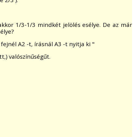
 akkor 1/3-1/3 mindkét jelölés esélye. De az már
sélye?
jnél A2 -t, írásnál A3 -t nyitja ki "
t,) valószínűségűt.