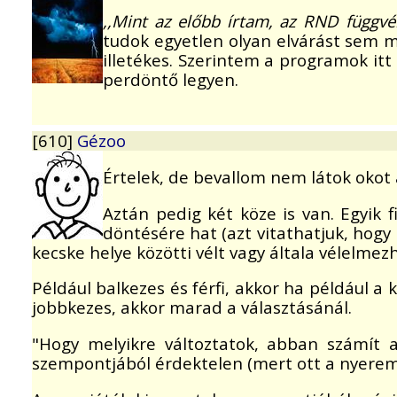
,,Mint az előbb írtam, az RND függvén
tudok egyetlen olyan elvárást sem m
illetékes. Szerintem a programok it
perdöntő legyen.
[610]
Gézoo
Értelek, de bevallom nem látok okot 
Aztán pedig két köze is van. Egyik 
döntésére hat (azt vitathatjuk, hog
kecske helye közötti vélt vagy általa vélelmez
Például balkezes és férfi, akkor ha például a 
jobbkezes, akkor marad a választásánál.
"Hogy melyikre változtatok, abban számít 
szempontjából érdektelen (mert ott a nyerem