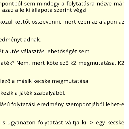
empontból sem mindegy a folytatásra nézve már
az a lelki állapota szerint végzi.
özül kettőt összevonni, mert ezen az alapon az
eredményt adnak.
ét autós választás lehetőségét sem.
a játék? Nem, mert kötelező k2 megmutatása. K2
telező a másik kecske megmutatása.
ezik a játék szabályából.
zlású folytatási eredmény szempontjából lehet-e
s ugyanazon folytatást váltja ki--> egy kecske