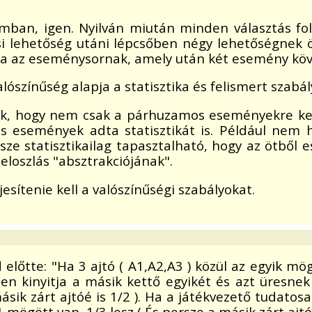
zomban, igen. Nyilván miután minden választás f
i lehetőség utáni lépcsőben négy lehetőségnek 
 az eseménysornak, amely után két esemény köve
lószínűség alapja a statisztika és felismert szabá
nik, hogy nem csak a párhuzamos eseményekre ke
os események adta statisztikát is. Például nem
e statisztikailag tapasztalható, hogy az ötből 
 eloszlás "absztrakciójának".
sítenie kell a valószínűségi szabályokat.
előtte: "Ha 3 ajtó ( A1,A2,A3 ) közül az egyik mö
űen kinyitja a másik kettő egyikét és azt üresnek
másik zárt ajtóé is 1/2 ). Ha a játékvezető tudato
mögött van, 1/3 lesz ( És persze a másik zárt ajtóé