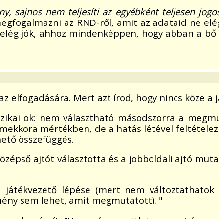
y, sajnos nem teljesíti az egyébként teljesen jogos
egfogalmazni az RND-ről, amit az adataid ne elég
t elég jók, ahhoz mindenképpen, hogy abban a bő 
az elfogadására. Mert azt írod, hogy nincs köze a
fizikai ok: nem választható másodszorra a megmut
y mekkora mértékben, de a hatás létével feltétele
hető összefüggés.
középső ajtót választotta és a jobboldali ajtó muta
a játékvezető lépése (mert nem változtathato
ény sem lehet, amit megmutatott). "