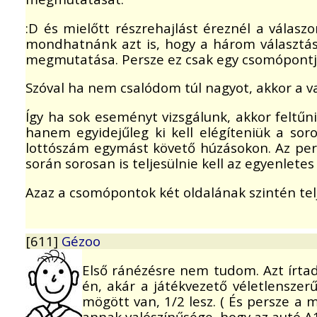
:D és mielőtt részrehajlást éreznél a válas
mondhatnánk azt is, hogy a három választás
megmutatása. Persze ez csak egy csomópontja
Szóval ha nem csalódom túl nagyot, akkor a va
Így ha sok eseményt vizsgálunk, akkor feltű
hanem egyidejűleg ki kell elégíteniük a sor
lottószám egymást követő húzásokon. Az persz
során sorosan is teljesülnie kell az egyenletes
Azaz a csomópontok két oldalának szintén telje
[611]
Gézoo
Első ránézésre nem tudom. Azt írtad 
én, akár a játékvezető véletlenszer
mögött van, 1/2 lesz. ( És persze a 
annak valószínűsége, hogy az autó A1 