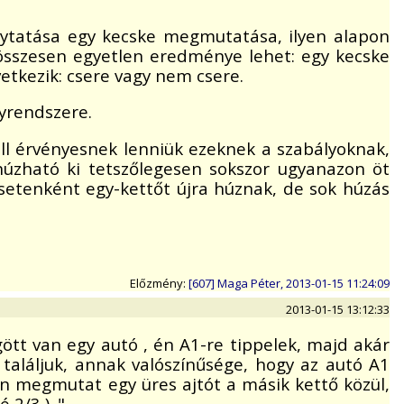
olytatása egy kecske megmutatása, ilyen alapon
összesen egyetlen eredménye lehet: egy kecske
tkezik: csere vagy nem csere.
lyrendszere.
ll érvényesnek lenniük ezeknek a szabályoknak,
 húzható ki tetszőlegesen sokszor ugyanazon öt
esetenként egy-kettőt újra húznak, de sok húzás
Előzmény:
[607] Maga Péter, 2013-01-15 11:24:09
2013-01-15 13:12:33
gött van egy autó , én A1-re tippelek, majd akár
 találjuk, annak valószínűsége, hogy az autó A1
san megmutat egy üres ajtót a másik kettő közül,
 2/3 ). "