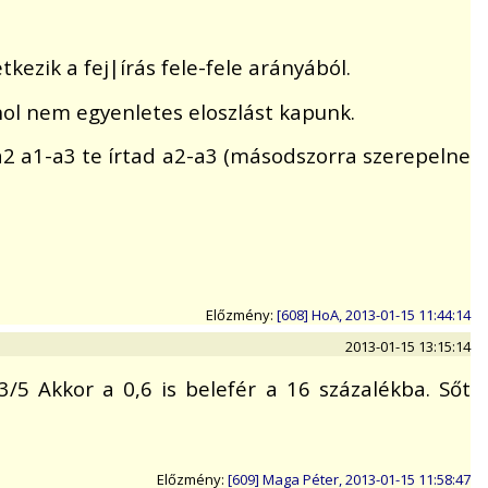
kezik a fej|írás fele-fele arányából.
ahol nem egyenletes eloszlást kapunk.
1-a2 a1-a3 te írtad a2-a3 (másodszorra szerepelne
Előzmény:
[608] HoA, 2013-01-15 11:44:14
2013-01-15 13:15:14
3/5 Akkor a 0,6 is belefér a 16 százalékba. Sőt
Előzmény:
[609] Maga Péter, 2013-01-15 11:58:47