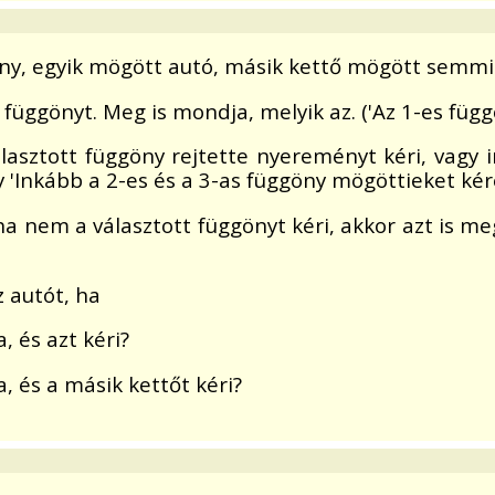
öny, egyik mögött autó, másik kettő mögött semmi.
y függönyt. Meg is mondja, melyik az. ('Az 1-es függ
választott függöny rejtette nyereményt kéri, vagy
y 'Inkább a 2-es és a 3-as függöny mögöttieket kér
 nem a választott függönyt kéri, akkor azt is megn
 autót, ha
, és azt kéri?
a, és a másik kettőt kéri?