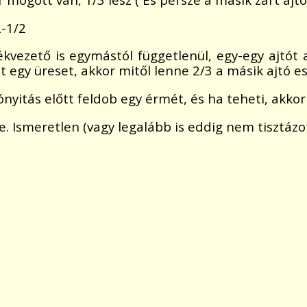
2-1/2
átékvezető is egymástól függetlenül, egy-egy ajtót
t egy üreset, akkor mitől lenne 2/3 a másik ajtó e
ónyitás előtt feldob egy érmét, és ha teheti, akkor fe
e. Ismeretlen (vagy legalább is eddig nem tisztázot