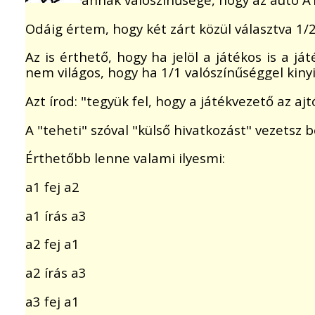
Odáig értem, hogy két zárt közül választva 1/
Az is érthető, hogy ha jelöl a játékos is a j
nem világos, hogy ha 1/1 valószínűséggel kinyi
Azt írod: "tegyük fel, hogy a játékvezető az ajt
A "teheti" szóval "külső hivatkozást" vezetsz b
Érthetőbb lenne valami ilyesmi:
a1 fej a2
a1 írás a3
a2 fej a1
a2 írás a3
a3 fej a1