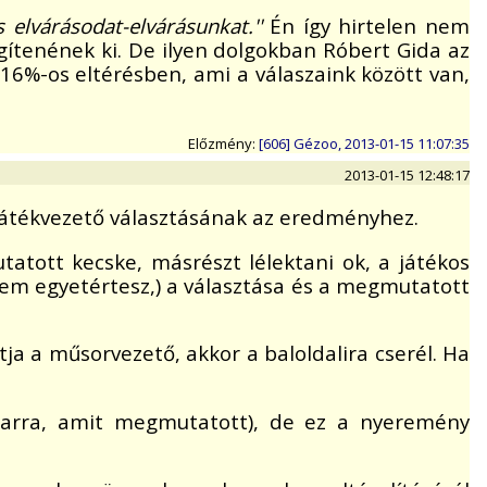
 elvárásodat-elvárásunkat.''
Én így hirtelen nem
ítenének ki. De ilyen dolgokban Róbert Gida az
16%-os eltérésben, ami a válaszaink között van,
Előzmény:
[606] Gézoo, 2013-01-15 11:07:35
2013-01-15 12:48:17
 játékvezető választásának az eredményhez.
atott kecske, másrészt lélektani ok, a játékos
zem egyetértesz,) a választása és a megmutatott
tja a műsorvezető, akkor a baloldalira cserél. Ha
k arra, amit megmutatott), de ez a nyeremény