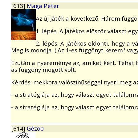
[613]
Maga Péter
Az új játék a következő. Három függ
1. lépés. A játékos először választ eg
2. lépés. A játékos eldönti, hogy a 
Meg is mondja. ('Az 1-es függönyt kérem.' vag
Ezután a nyereménye az, amiket kért. Tehát ha
as függöny mögött volt.
Kérdés: mekkora valószínűséggel nyeri meg az
- a stratégiája az, hogy választ egyet találomra
- a stratégiája az, hogy választ egyet találomr
[614]
Gézoo