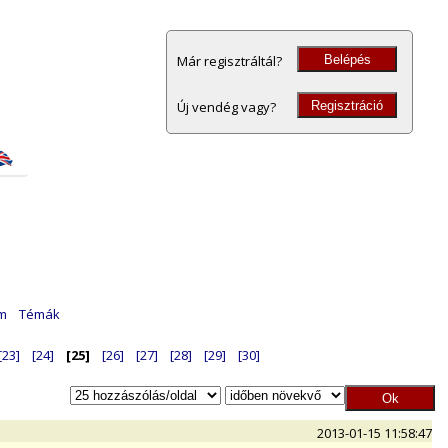
Belépés
Már regisztráltál?
Regisztráció
Új vendég vagy?
am
Témák
[23]
[24]
[25]
[26]
[27]
[28]
[29]
[30]
2013-01-15 11:58:47