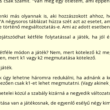
s csak számít. "Van még egy ötletem, ami éppen 
nki más olyannak is, aki hozzászokott ahhoz, 
 "A négysoros táblázat húzza szét azt az esetet, a
e történő megváltoztatás-e. Ami az adott esetben
játszódhat kétféle folytatással a játék, ha jól
 kétféle módon a játék? Nem, mert kötelező k2 m
gen, mert k1 vagy k2 megmutatása kötelező.
játék.
ak úgy lehetne háromra redukálni, ha adnánk a 
lezően csak k1-et lehet megmutatni. (Vagy akinek j
etelei közül a szabály kizárná a negyedik változat
tása van a játékosnak, de egyenlő esélyű négy k