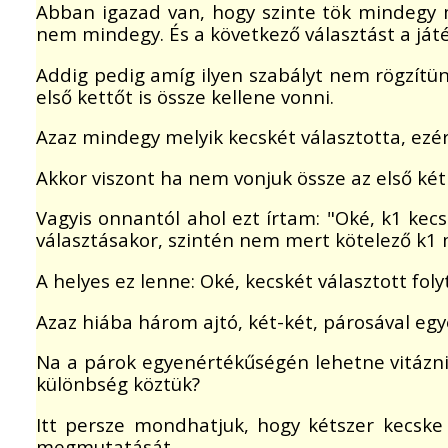
Abban igazad van, hogy szinte tök mindegy 
nem mindegy. És a következő választást a ját
Addig pedig amíg ilyen szabályt nem rögzítü
első kettőt is össze kellene vonni.
Azaz mindegy melyik kecskét választotta, ezé
Akkor viszont ha nem vonjuk össze az első két
Vagyis onnantól ahol ezt írtam: "Oké, k1 ke
választásakor, szintén nem mert kötelező k1
A helyes ez lenne: Oké, kecskét választott f
Azaz hiába három ajtó, két-két, párosával eg
Na a párok egyenértékűségén lehetne vitázni.
különbség köztük?
Itt persze mondhatjuk, hogy kétszer kecske 
megmutatását.