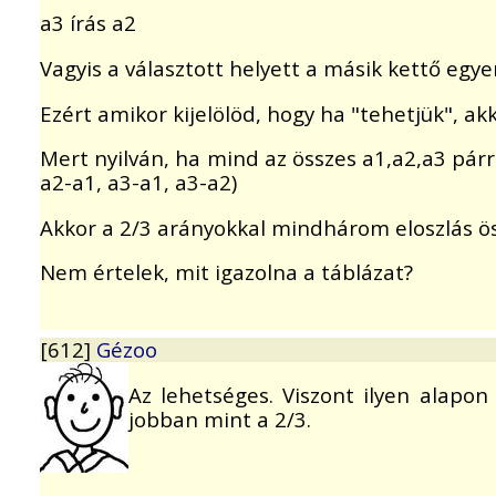
a3 írás a2
Vagyis a választott helyett a másik kettő egye
Ezért amikor kijelölöd, hogy ha "tehetjük", a
Mert nyilván, ha mind az összes a1,a2,a3 párr
a2-a1, a3-a1, a3-a2)
Akkor a 2/3 arányokkal mindhárom eloszlás ö
Nem értelek, mit igazolna a táblázat?
[612]
Gézoo
Az lehetséges. Viszont ilyen alapon
jobban mint a 2/3.