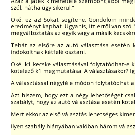
Azaz a játék kimenetele szempontjából mégi
szól, hátha úgy sikerül."
Oké, ez az! Sokat segítene. Gondolom minde
eredményt kaphat. Ugyanis, itt erről van szó:
megváltoztatás az egyik vagy a másik kecskér
Tehát az elsőre az autó választása esetén le
indokoltnak kétfelé osztani.
Oké, k1 kecske választásával folytatódhat-e
kötelező k1 megmutatása. A választásakor? I
A választással négyféle módon folytatódhat a 
Azt hiszem, hogy ezt a négy lehetőséget cs
szabályt, hogy az autó választása esetén köte
Mert ekkor az első választás lehetséges kimen
Ilyen szabály hiányában valóban három válasz