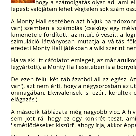
hogy a számolgatás olyat ad, ami el
lépést: valójában lehet végtelen sok szám öss
A Monty Hall esetében azt hívjuk paradoxonn
van) szemben a számolás (csakúgy egy mélye
kimenetele fordított, az intuíció veszít, a lo
szimuláció látványosan mutatja a váltás föl
eredeti Monty Hall játékban a wiki szerint nem 
Ha valaki itt cáfolatot emleget, az már árulk
legyártott), a Monty Hall esetében is a bonyol
De ezen felül két táblázatból áll az egész. 
van'), azt nem érti, hogy a négysorosban az u
önmagában. Ekvivalensek is, ezért kerültek 
elágazás.)
A második táblázata még nagyobb vicc. A hiv
sem jött rá, hogy ez egy konkrét teszt, am
'ismétlődéseket kiszűri', ahogy írja, akkor ép