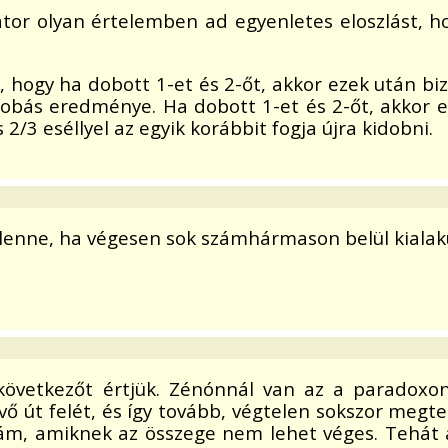
or olyan értelemben ad egyenletes eloszlást, ho
hogy ha dobott 1-et és 2-őt, akkor ezek után biz
bás eredménye. Ha dobott 1-et és 2-őt, akkor egy
2/3 eséllyel az egyik korábbit fogja újra kidobni.
ó lenne, ha végesen sok számhármason belül kialaku
következőt értjük. Zénónnál van az a paradoxon
vő út felét, és így tovább, végtelen sokszor megtes
 szám, amiknek az összege nem lehet véges. Tehát