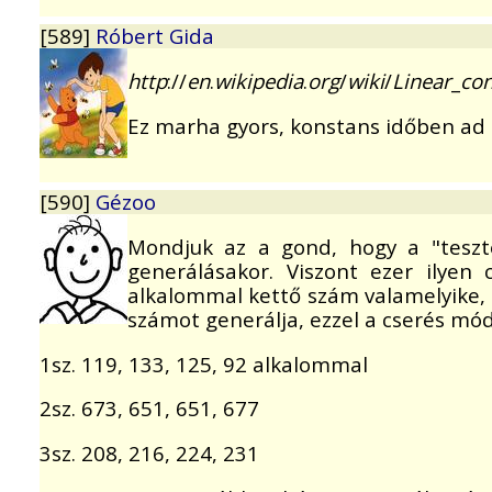
[589]
Róbert Gida
http
://
en
.
wikipedia
.
org
/
wiki
/
Linear
_
con
Ez marha gyors, konstans időben ad e
[590]
Gézoo
Mondjuk az a gond, hogy a "teszt
generálásakor. Viszont ezer ilye
alkalommal kettő szám valamelyike, 
számot generálja, ezzel a cserés móds
1sz. 119, 133, 125, 92 alkalommal
2sz. 673, 651, 651, 677
3sz. 208, 216, 224, 231