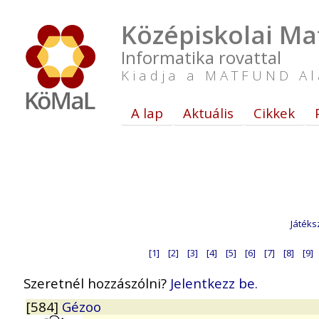
Középiskolai Ma
Informatika rovattal
Kiadja a MATFUND Al
A lap
Aktuális
Cikkek
Játéks
[1]
[2]
[3]
[4]
[5]
[6]
[7]
[8]
[9]
Szeretnél hozzászólni?
Jelentkezz be.
[584]
Gézoo