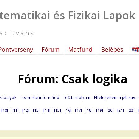
tematikai és Fizikai Lapok
apítvány
Pontverseny
Fórum
Matfund
Belépés
Fórum: Csak logika
zabályok
Technikai információ
TeX tanfolyam
Elfelejtettem a jelszav
[10]
[11]
[12]
[13]
[14]
[15]
[16]
[17]
[18]
[19]
[20]
[21]
[22]