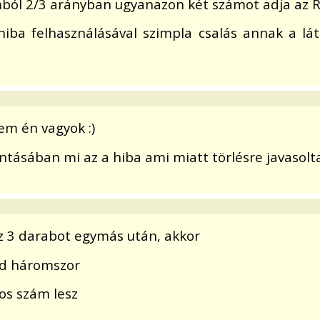
ól 2/3 arányban ugyanazon két számot adja az 
iba felhasználásával szimpla csalás annak a lá
em én vagyok :)
ntásában mi az a hiba ami miatt törlésre javasolt
z 3 darabot egymás után, akkor
od háromszor
nos szám lesz