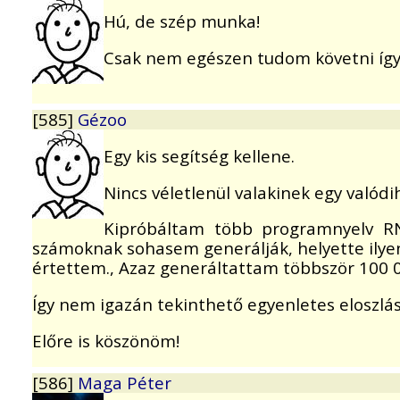
Hú, de szép munka!
Csak nem egészen tudom követni így
[585]
Gézoo
Egy kis segítség kellene.
Nincs véletlenül valakinek egy valód
Kipróbáltam több programnyelv RN
számoknak sohasem generálják, helyette ilyen
értettem., Azaz generáltattam többször 100 
Így nem igazán tekinthető egyenletes eloszlá
Előre is köszönöm!
[586]
Maga Péter