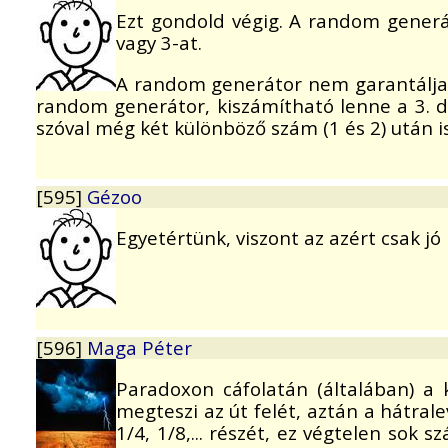
Ezt gondold végig. A random generát
vagy 3-at.
A random generátor nem garantálja, 
random generátor, kiszámítható lenne a 3. do
szóval még két különböző szám (1 és 2) után is 
[595]
Gézoo
Egyetértünk, viszont az azért csak j
[596]
Maga Péter
Paradoxon cáfolatán (általában) a 
megteszi az út felét, aztán a hátrale
1/4, 1/8,... részét, ez végtelen sok