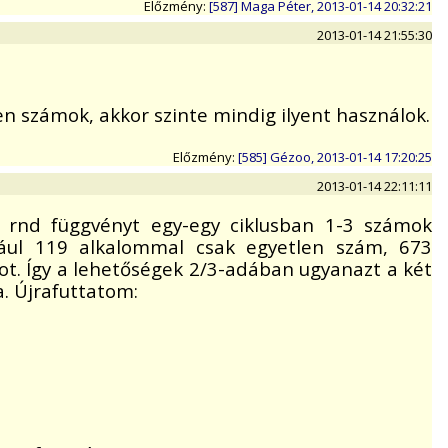
Előzmény:
[587] Maga Péter, 2013-01-14 20:32:21
2013-01-14 21:55:30
n számok, akkor szinte mindig ilyent használok.
Előzmény:
[585] Gézoo, 2013-01-14 17:20:25
2013-01-14 22:11:11
 rnd függvényt egy-egy ciklusban 1-3 számok
dául 119 alkalommal csak egyetlen szám, 673
t. Így a lehetőségek 2/3-adában ugyanazt a két
a. Újrafuttatom: