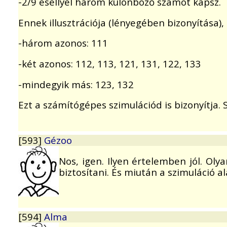
-2/9 eséllyel három különböző számot kapsz.
Ennek illusztrációja (lényegében bizonyítása)
-három azonos: 111
-két azonos: 112, 113, 121, 131, 122, 133
-mindegyik más: 123, 132
Ezt a számítógépes szimulációd is bizonyítja.
[593]
Gézoo
Nos, igen. Ilyen értelemben jól. Ol
biztosítani. És miután a szimuláció al
[594]
Alma