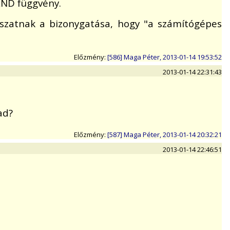
RND függvény.
tszatnak a bizonygatása, hogy "a számítógépes
Előzmény:
[586] Maga Péter, 2013-01-14 19:53:52
2013-01-14 22:31:43
ad?
Előzmény:
[587] Maga Péter, 2013-01-14 20:32:21
2013-01-14 22:46:51