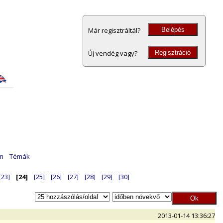
Belépés
Már regisztráltál?
Regisztráció
Új vendég vagy?
am
Témák
[23]
[24]
[25]
[26]
[27]
[28]
[29]
[30]
2013-01-14 13:36:27