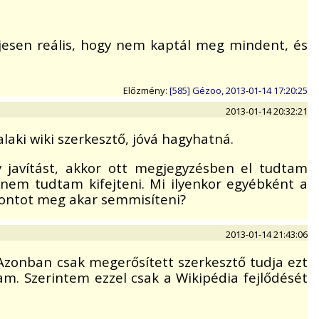
ljesen reális, hogy nem kaptál meg mindent, és
Előzmény:
[585] Gézoo, 2013-01-14 17:20:25
2013-01-14 20:32:21
alaki wiki szerkesztő, jóvá hagyhatná.
y javítást, akkor ott megjegyzésben el tudtam
 nem tudtam kifejteni. Mi ilyenkor egyébként a
 pontot meg akar semmisíteni?
2013-01-14 21:43:06
. Azonban csak megerősített szerkesztő tudja ezt
m. Szerintem ezzel csak a Wikipédia fejlődését