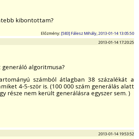
entebb kibontottam?
Előzmény:
[583] Fálesz Mihály, 2013-01-14 13:05:50
2013-01-14 17:20:25
ot generáló algoritmusa?
tartományú számból átlagban 38 százalékát a
iket 4-5-ször is. (100 000 szám generálás alatt
y része nem került generálásra egyszer sem. )
2013-01-14 19:53:52