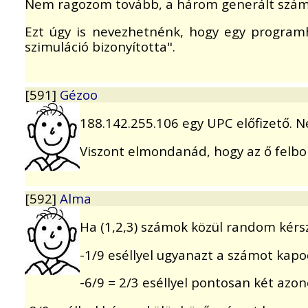
Nem ragozom tovább, a három generált számb
Ezt úgy is nevezhetnénk, hogy egy programh
szimuláció bizonyította".
[591]
Gézoo
188.142.255.106 egy UPC előfizető. N
Viszont elmondanád, hogy az ő felbo
[592]
Alma
Ha (1,2,3) számok közül random kérs
-1/9 eséllyel ugyanazt a számot kap
-6/9 = 2/3 eséllyel pontosan két azo