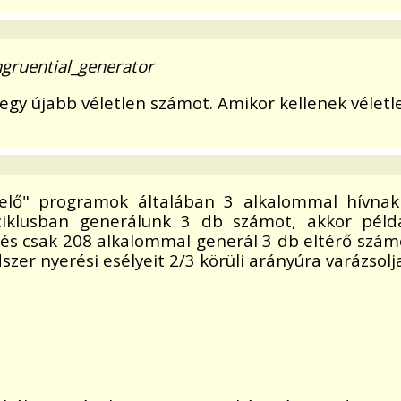
gruential
_
generator
gy újabb véletlen számot. Amikor kellenek véletle
elő" programok általában 3 alkalommal hívnak
n ciklusban generálunk 3 db számot, akkor pél
és csak 208 alkalommal generál 3 db eltérő számo
zer nyerési esélyeit 2/3 körüli arányúra varázsolj