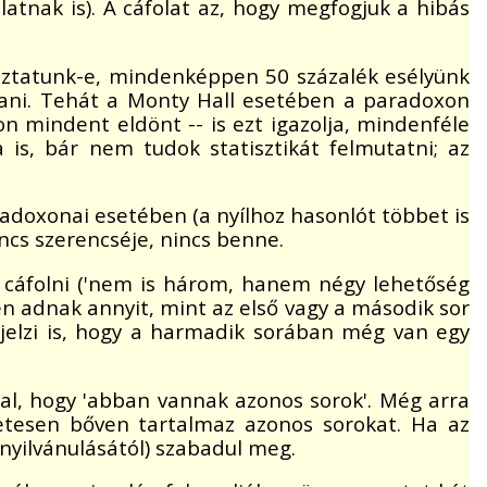
atnak is). A cáfolat az, hogy megfogjuk a hibás
toztatunk-e, mindenképpen 50 százalék esélyünk
tani. Tehát a Monty Hall esetében a paradoxon
ron mindent eldönt -- is ezt igazolja, mindenféle
 is, bár nem tudok statisztikát felmutatni; az
radoxonai esetében (a nyílhoz hasonlót többet is
incs szerencséje, nincs benne.
ott cáfolni ('nem is három, hanem négy lehetőség
en adnak annyit, mint az első vagy a második sor
 jelzi is, hogy a harmadik sorában még van egy
al, hogy 'abban vannak azonos sorok'. Még arra
zetesen bőven tartalmaz azonos sorokat. Ha az
gnyilvánulásától) szabadul meg.