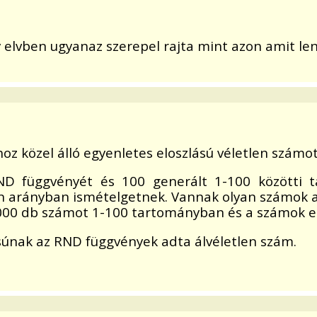
 elvben ugyanaz szerepel rajta mint azon amit l
ihoz közel álló egyenletes eloszlású véletlen szám
D függvényét és 100 generált 1-100 közötti 
 arányban ismételgetnek. Vannak olyan számok am
000 db számot 1-100 tartományban és a számok eg
súnak az RND függvények adta álvéletlen szám.