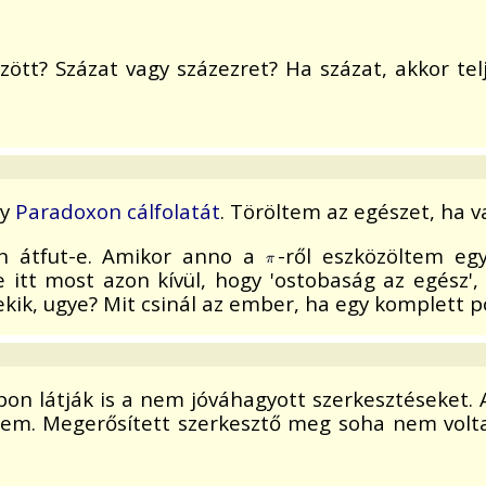
ött? Százat vagy százezret? Ha százat, akkor te
gy
Paradoxon cálfolatát
. Töröltem az egészet, ha v
n átfut-e. Amikor anno a
-ről eszközöltem eg
 itt most azon kívül, hogy 'ostobaság az egész',
ekik, ugye? Mit csinál az ember, ha egy komplett
 lapon látják is a nem jóváhagyott szerkesztéseket
nem. Megerősített szerkesztő meg soha nem volta