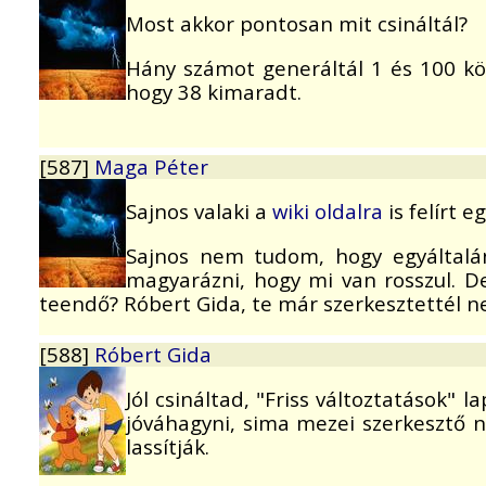
Most akkor pontosan mit csináltál?
Hány számot generáltál 1 és 100 köz
hogy 38 kimaradt.
[587]
Maga Péter
Sajnos valaki a
wiki oldalra
is felírt e
Sajnos nem tudom, hogy egyáltalá
magyarázni, hogy mi van rosszul. De
teendő? Róbert Gida, te már szerkesztettél n
[588]
Róbert Gida
Jól csináltad, "Friss változtatások"
jóváhagyni, sima mezei szerkesztő 
lassítják.