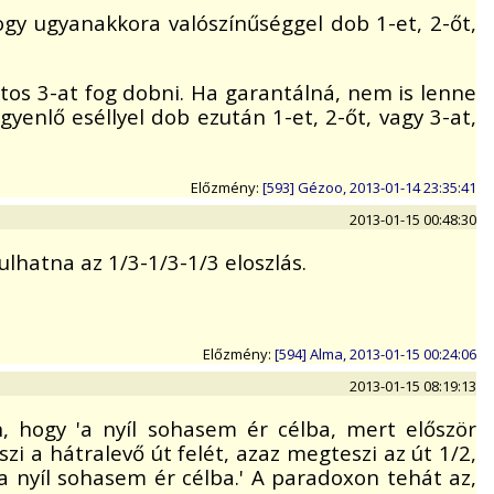
gy ugyanakkora valószínűséggel dob 1-et, 2-őt,
tos 3-at fog dobni. Ha garantálná, nem is lenne
enlő eséllyel dob ezután 1-et, 2-őt, vagy 3-at,
Előzmény:
[593] Gézoo, 2013-01-14 23:35:41
2013-01-15 00:48:30
lhatna az 1/3-1/3-1/3 eloszlás.
Előzmény:
[594] Alma, 2013-01-15 00:24:06
2013-01-15 08:19:13
, hogy 'a nyíl sohasem ér célba, mert először
zi a hátralevő út felét, azaz megteszi az út 1/2,
 a nyíl sohasem ér célba.' A paradoxon tehát az,