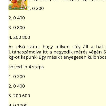
1. 0 200
2. 0 400
3. 0 800
4. 200 800
Az első szám, hogy milyen súly áll a bal 
Utánaszámolva itt a negyedik mérés végén 6
kg-ot kapunk. Egy másik (lényegesen különbö
solved in 4 steps.
1. 0 200
2. 0 400
3. 200 600
4. 0 1000