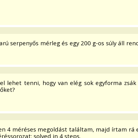
arú serpenyős mérleg és egy 200 g-os súly áll re
el lehet tenni, hogy van elég sok egyforma zsák 
 őket?
en 4 méréses megoldást találtam, majd írtam rá 
réssorozat: solved in 4 steps.