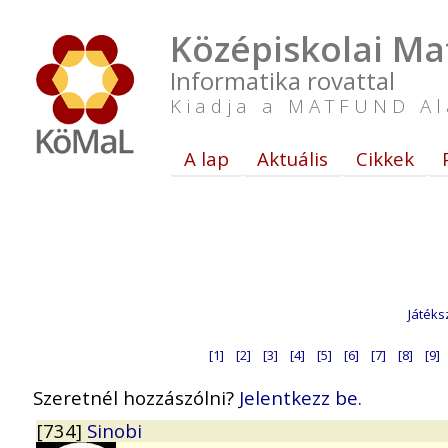
Középiskolai Ma
Informatika rovattal
Kiadja a MATFUND Al
A lap
Aktuális
Cikkek
Játéks
[1]
[2]
[3]
[4]
[5]
[6]
[7]
[8]
[9]
Szeretnél hozzászólni?
Jelentkezz be.
[734]
Sinobi