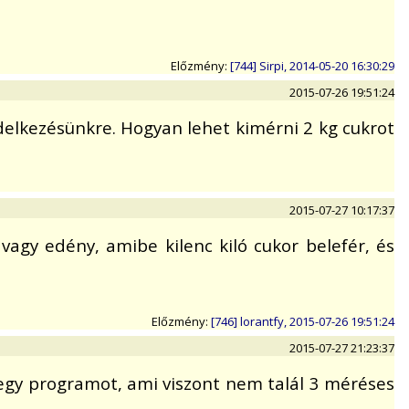
Előzmény:
[744] Sirpi, 2014-05-20 16:30:29
2015-07-26 19:51:24
ndelkezésünkre. Hogyan lehet kimérni 2 kg cukrot
2015-07-27 10:17:37
vagy edény, amibe kilenc kiló cukor belefér, és
Előzmény:
[746] lorantfy, 2015-07-26 19:51:24
2015-07-27 21:23:37
egy programot, ami viszont nem talál 3 méréses