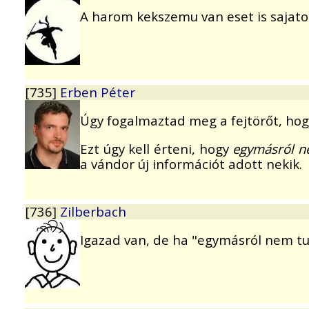
A harom kekszemu van eset is sajato
[735]
Erben Péter
Úgy fogalmaztad meg a fejtörőt, ho
Ezt úgy kell érteni, hogy
egymásról ne
a vándor új információt adott nekik.
[736]
Zilberbach
Igazad van, de ha "egymásról nem tu