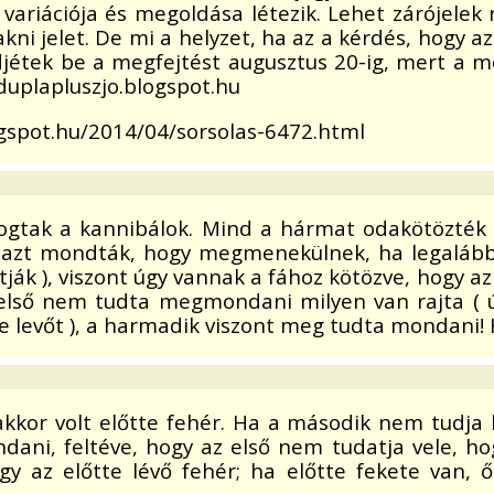
variációja és megoldása létezik. Lehet zárójelek
kni jelet. De mi a helyzet, ha az a kérdés, hogy a
jétek be a megfejtést augusztus 20-ig, mert a m
 duplapluszjo.blogspot.hu
logspot.hu/2014/04/sorsolas-6472.html
fogtak a kannibálok. Mind a hármat odakötözték 
ok azt mondták, hogy megmenekülnek, ha legaláb
ák ), viszont úgy vannak a fához kötözve, hogy az 1
z első nem tudta megmondani milyen van rajta ( ú
 levőt ), a harmadik viszont meg tudta mondani! H
kor volt előtte fehér. Ha a második nem tudja bi
ani, feltéve, hogy az első nem tudatja vele, hog
agy az előtte lévő fehér; ha előtte fekete van,