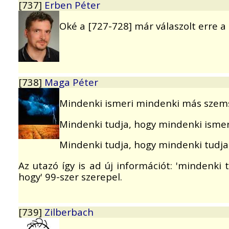
[737]
Erben Péter
Oké a [727-728] már válaszolt erre a 
[738]
Maga Péter
Mindenki ismeri mindenki más szems
Mindenki tudja, hogy mindenki isme
Mindenki tudja, hogy mindenki tudja
Az utazó így is ad új információt: 'mindenki
hogy' 99-szer szerepel.
[739]
Zilberbach