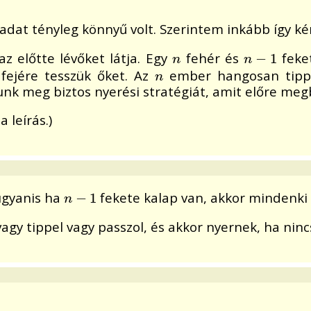
adat tényleg könnyű volt. Szerintem inkább így k
 előtte lévőket látja. Egy
fehér és
feke
n
n
−
−
1
1
n
n
ejére tesszük őket. Az
ember hangosan tippel
n
n
junk meg biztos nyerési stratégiát, amit előre me
 leírás.)
ugyanis ha
fekete kalap van, akkor mindenki be
n
−
−
1
1
n
gy tippel vagy passzol, és akkor nyernek, ha nincs