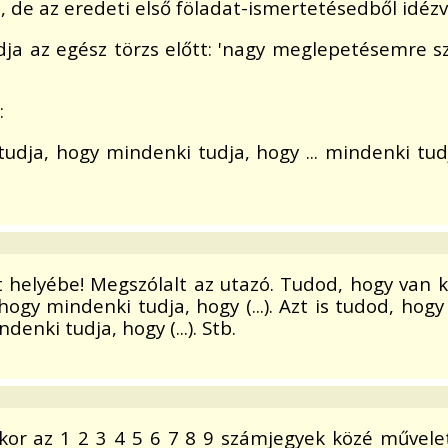
, de az eredeti első föladat-ismertetésedből idézv
a az egész törzs előtt: 'nagy meglepetésemre szol
:
 tudja, hogy mindenki tudja, hogy ... mindenki tu
helyébe! Megszólalt az utazó. Tudod, hogy van ké
hogy mindenki tudja, hogy (...). Azt is tudod, hogy
enki tudja, hogy (...). Stb.
r az 1 2 3 4 5 6 7 8 9 számjegyek közé művelete