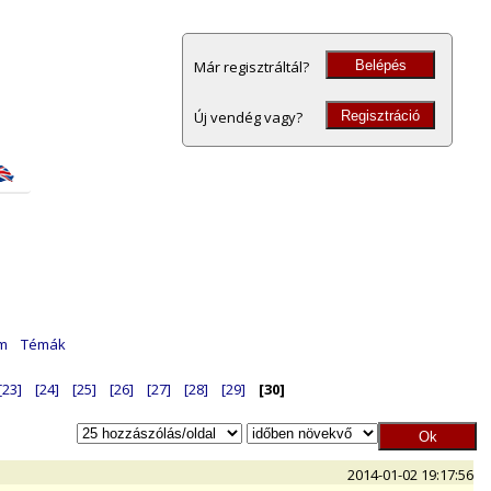
Belépés
Már regisztráltál?
Regisztráció
Új vendég vagy?
am
Témák
[23]
[24]
[25]
[26]
[27]
[28]
[29]
[30]
2014-01-02 19:17:56