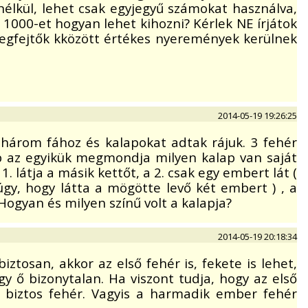
 nélkül, lehet csak egyjegyű számokat használva,
z 1000-et hogyan lehet kihozni? Kérlek NE írjátok
egfejtők kközött értékes nyeremények kerülnek
2014-05-19 19:26:25
három fához és kalapokat adtak rájuk. 3 fehér
b az egyikük megmondja milyen kalap van saját
. látja a másik kettőt, a 2. csak egy embert lát (
gy, hogy látta a mögötte levő két embert ) , a
ogyan és milyen színű volt a kalapja?
2014-05-19 20:18:34
ztosan, akkor az első fehér is, fekete is lehet,
y ő bizonytalan. Ha viszont tudja, hogy az első
 ő biztos fehér. Vagyis a harmadik ember fehér