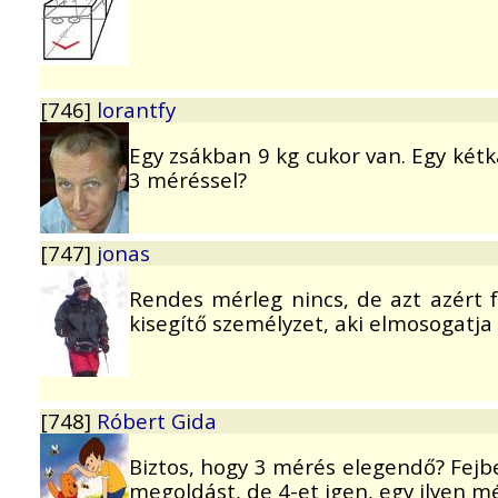
[746]
lorantfy
Egy zsákban 9 kg cukor van. Egy kétk
3 méréssel?
[747]
jonas
Rendes mérleg nincs, de azt azért f
kisegítő személyzet, aki elmosogatja
[748]
Róbert Gida
Biztos, hogy 3 mérés elegendő? Fejb
megoldást, de 4-et igen, egy ilyen mé