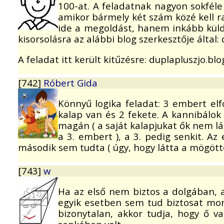
100-at. A feladatnak nagyon sokféle 
amikor bármely két szám közé kell ra
ide a megoldást, hanem inkább küld
kisorsolásra az alábbi blog szerkesztője által:
A feladat itt került kitűzésre: duplapluszjo.b
[742]
Róbert Gida
Könnyű logika feladat: 3 embert el
kalap van és 2 fekete. A kannibál
magán ( a saját kalapjukat ők nem látj
a 3. embert ), a 3. pedig senkit. A
második sem tudta ( úgy, hogy látta a mögötte
[743]
w
Ha az első nem biztos a dolgában, ak
egyik esetben sem tud biztosat mond
bizonytalan, akkor tudja, hogy ő v