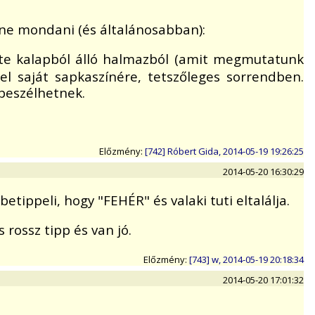
éne mondani (és általánosabban):
te kalapból álló halmazból (amit megmutatunk
 saját sapkaszínére, tetszőleges sorrendben.
gbeszélhetnek.
Előzmény:
[742] Róbert Gida, 2014-05-19 19:26:25
2014-05-20 16:30:29
tippeli, hogy "FEHÉR" és valaki tuti eltalálja.
 rossz tipp és van jó.
Előzmény:
[743] w, 2014-05-19 20:18:34
2014-05-20 17:01:32