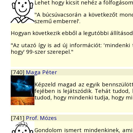
Lehet hogy kicsit nehéz a fölfogásom
"A búcsúvacsorán a következőt mondj
szemű emberrel'.
Hogyan következik ebből a legutóbbi állításod
"Az utazó így is ad új információt: 'mindenki
hogy' 99-szer szerepel."
[740]
Maga Péter
Képzeld magad az egyik bennszülött 
fejében is lejátszódik. Tehát tudod, 
tudod, hogy mindenki tudja, hogy mind
[741]
Prof. Mózes
Gondolom ismert mindenkinek, amiko