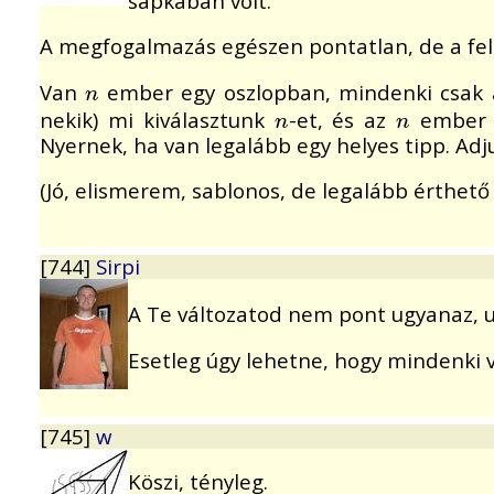
sapkában volt.
A megfogalmazás egészen pontatlan, de a fel
Van
ember egy oszlopban, mindenki csak az
n
n
nekik) mi kiválasztunk
-et, és az
ember f
n
n
n
n
Nyernek, ha van legalább egy helyes tipp. Ad
(Jó, elismerem, sablonos, de legalább érthető a
[744]
Sirpi
A Te változatod nem pont ugyanaz, 
Esetleg úgy lehetne, hogy mindenki va
[745]
w
Köszi, tényleg.