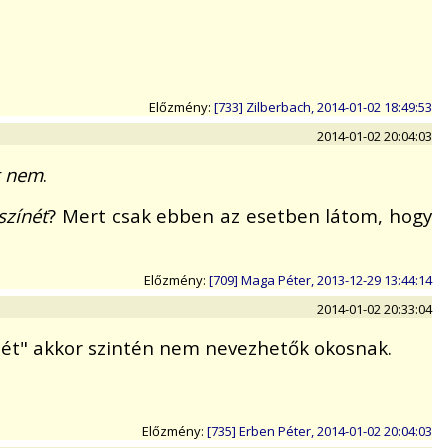
Előzmény:
[733] Zilberbach, 2014-01-02 18:49:53
2014-01-02 20:04:03
t nem
.
színét
? Mert csak ebben az esetben látom, hogy
Előzmény:
[709] Maga Péter, 2013-12-29 13:44:14
2014-01-02 20:33:04
nét" akkor szintén nem nevezhetők okosnak.
Előzmény:
[735] Erben Péter, 2014-01-02 20:04:03