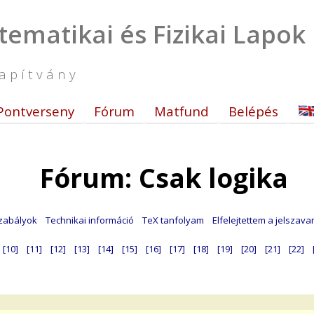
tematikai és Fizikai Lapok
apítvány
Pontverseny
Fórum
Matfund
Belépés
Fórum: Csak logika
zabályok
Technikai információ
TeX tanfolyam
Elfelejtettem a jelszav
[10]
[11]
[12]
[13]
[14]
[15]
[16]
[17]
[18]
[19]
[20]
[21]
[22]