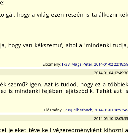
e:
gál, hogy a világ ezen részén is találkozni kék
dja, hogy van kékszemű', ahol a 'mindenki tudja,
Előzmény:
[738] Maga Péter, 2014-01-02 22:18:59
2014-01-04 12:49:30
k szemű? Igen. Azt is tudod, hogy ez a többiek
 ez is mindenki fejében lejátszódik. Tehát azt is
Előzmény:
[739] Zilberbach, 2014-01-03 16:52:49
2014-05-10 12:05:35
i jeleket téve kell végeredményként kihozni a